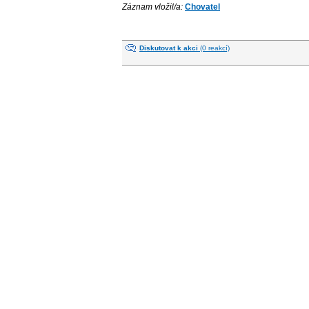
Záznam vložil/a:
Chovatel
Diskutovat k akci
(0 reakcí)