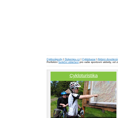
Cyklozájezdy
|
Dokempu.cz
|
Cyklobazar
|
Aktivni dovolená
Perfektní
funkční oblečení
pro vaše sportovní aktivity, od 
Cykloturistika