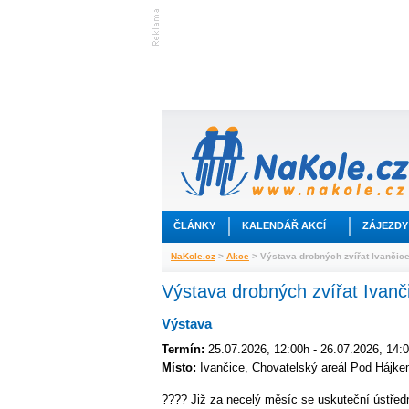
ČLÁNKY
KALENDÁŘ AKCÍ
ZÁJEZDY
NaKole.cz
>
Akce
> Výstava drobných zvířat Ivančic
Výstava drobných zvířat Ivanč
Výstava
Termín:
25.07.2026, 12:00h - 26.07.2026, 14:
Místo:
Ivančice, Chovatelský areál Pod Hájke
???? Již za necelý měsíc se uskuteční ústřed