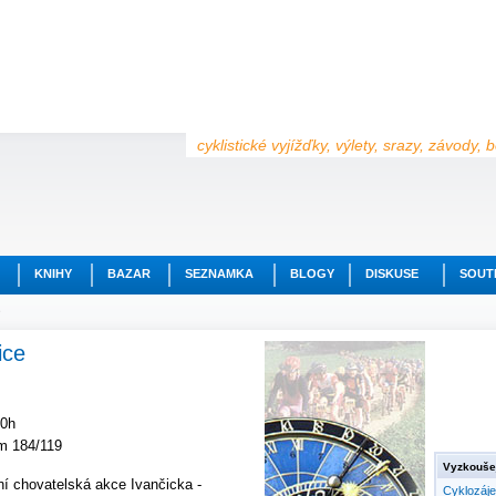
cyklistické vyjížďky, výlety, srazy, závody,
KNIHY
BAZAR
SEZNAMKA
BLOGY
DISKUSE
SOUT
e
ice
00h
m 184/119
Vyzkoušej
ní chovatelská akce Ivančicka -
Cyklozáj