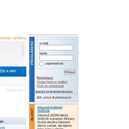
 besedy, výstavy
e-mail:
heslo:
zapamatovat
ĚŽE A HRY
Registrace
Poslat heslo e-mailem
Proč se registrovat
212
cyklistů (
6
přihlášených)
Dámská Králický
Sněžník
Dámská 2026Králický
Sněžník a pramen Moravy
te:
Druhá desítka Dámské
dávno začala, ale teprve
ezdy