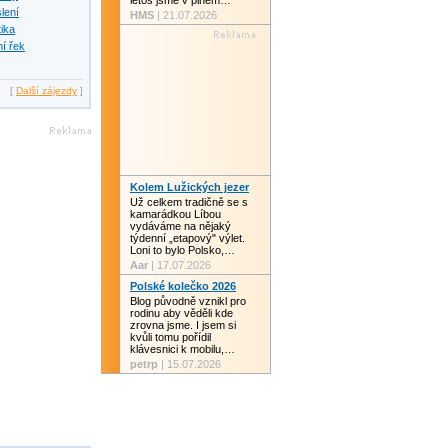
letos jsme v plném…
slení
HMS
| 21.07.2026
tika
í řek
[
Další zájezdy
]
Kolem Lužických jezer
Už celkem tradičně se s
kamarádkou Líbou
vydáváme na nějaký
týdenní „etapový" výlet.
Loni to bylo Polsko,…
Aar
| 17.07.2026
Polské kolečko 2026
Blog původně vznikl pro
rodinu aby věděli kde
zrovna jsme. I jsem si
kvůli tomu pořídil
klávesnici k mobilu,…
petrp
| 15.07.2026