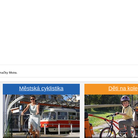
značky Moira.
Městská cyklistika
Děti na kole