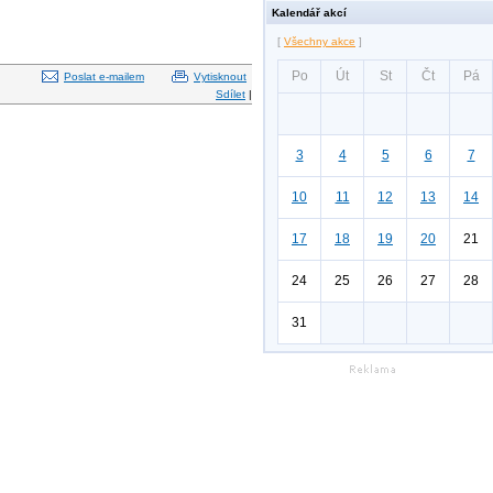
Kalendář akcí
[
Všechny akce
]
Po
Út
St
Čt
Pá
Poslat e-mailem
Vytisknout
Sdílet
|
3
4
5
6
7
10
11
12
13
14
17
18
19
20
21
24
25
26
27
28
31