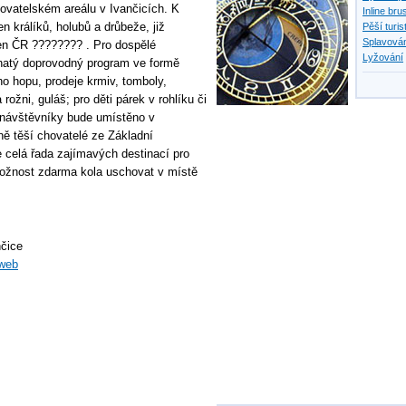
ovatelském areálu v Ivančicích. K
Inline bru
n králíků, holubů a drůbeže, již
Pěší turis
Splavován
en ČR ???????? . Pro dospělé
Lyžování
ohatý doprovodný program ve formě
ho hopu, prodeje krmiv, tomboly,
žni, guláš; pro děti párek v rohlíku či
o návštěvníky bude umístěno v
ně těší chovatelé ze Základní
 celá řada zajímavých destinací pro
 možnost zdarma kola uschovat v místě
nčice
web