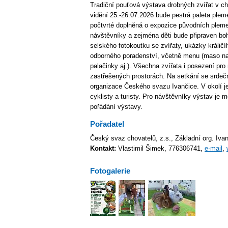
Tradiční pouťová výstava drobných zvířat v ch
vidění 25.-26.07.2026 bude pestrá paleta pleme
počtvrté doplněná o expozice původních plem
návštěvníky a zejména děti bude připraven b
selského fotokoutku se zvířaty, ukázky králičí
odborného poradenství, včetně menu (maso na ro
palačinky aj.). Všechna zvířata i posezení pr
zastřešených prostorách. Na setkání se srdeč
organizace Českého svazu Ivančice. V okolí je
cyklisty a turisty. Pro návštěvníky výstav je
pořádání výstavy.
Pořadatel
Český svaz chovatelů, z.s., Základní org. Iva
Kontakt:
Vlastimil Šimek, 776306741,
e-mail
,
Fotogalerie