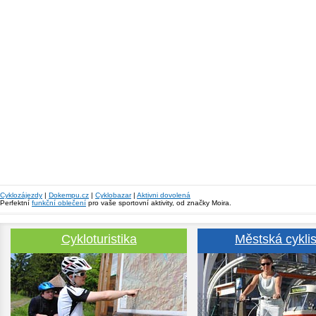
Cyklozájezdy
|
Dokempu.cz
|
Cyklobazar
|
Aktivni dovolená
Perfektní
funkční oblečení
pro vaše sportovní aktivity, od značky Moira.
Cykloturistika
Městská cyklis