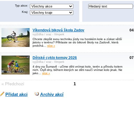
Typ akce:
Kraj:
Víkendová biková škola Zadov
04
vyjížďka / sraz - Vimperk
Chcete zlepšit svou techniku jízdy na horském kole a získat větší
jistotu v terénu? Přihlaste se do bikové školy na Zadově, která
probíhá…
více »
Dětské cyklo kempy 2026
07
vyjížďka / sraz - Vimperk
4 dny na Šumavě - učíme děti vnímat kolo, terén a přírodu kolem
nich. Čtyři dny, během kterých se děti naučí vnímat kolo jinak. Ne
jako…
více »
« Předchozí
1
Přidat akci
Archiv akcí