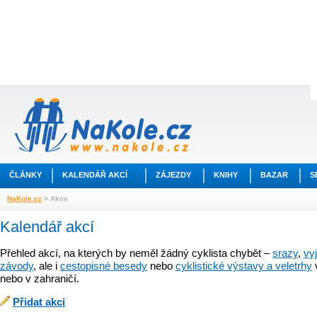
ČLÁNKY
KALENDÁŘ AKCÍ
ZÁJEZDY
KNIHY
BAZAR
S
NaKole.cz
> Akce
Kalendář akcí
Přehled akcí, na kterých by neměl žádný cyklista chybět –
srazy
,
vy
závody
, ale i
cestopisné besedy
nebo
cyklistické výstavy a veletrhy
nebo v zahraničí.
Přidat akci