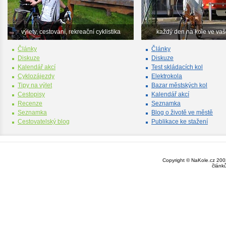
výlety, cestování, rekreační cyklistika
každý den na kole ve va
Články
Články
Diskuze
Diskuze
Kalendář akcí
Test skládacích kol
Cyklozájezdy
Elektrokola
Tipy na výlet
Bazar městských kol
Cestopisy
Kalendář akcí
Recenze
Seznamka
Seznamka
Blog o životě ve městě
Cestovatelský blog
Publikace ke stažení
Copyright © NaKole.cz 2003
článk