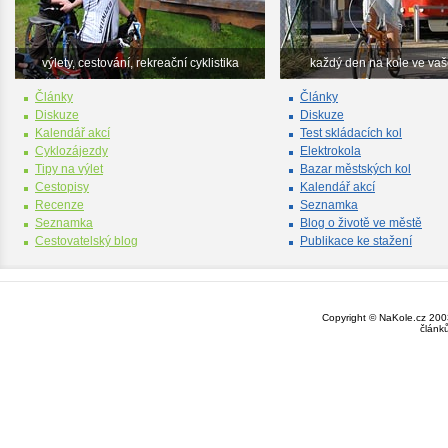
výlety, cestování, rekreační cyklistika
každý den na kole ve va
Články
Články
Diskuze
Diskuze
Kalendář akcí
Test skládacích kol
Cyklozájezdy
Elektrokola
Tipy na výlet
Bazar městských kol
Cestopisy
Kalendář akcí
Recenze
Seznamka
Seznamka
Blog o životě ve městě
Cestovatelský blog
Publikace ke stažení
Copyright © NaKole.cz 2003
článk