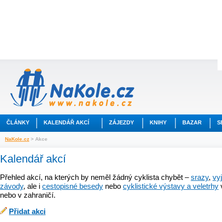
ČLÁNKY
KALENDÁŘ AKCÍ
ZÁJEZDY
KNIHY
BAZAR
S
NaKole.cz
> Akce
Kalendář akcí
Přehled akcí, na kterých by neměl žádný cyklista chybět –
srazy
,
vy
závody
, ale i
cestopisné besedy
nebo
cyklistické výstavy a veletrhy
nebo v zahraničí.
Přidat akci