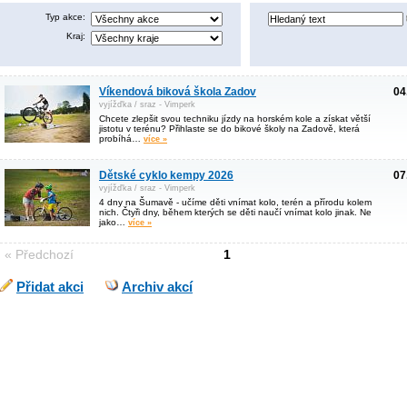
Typ akce:
Kraj:
Víkendová biková škola Zadov
04
vyjížďka / sraz - Vimperk
Chcete zlepšit svou techniku jízdy na horském kole a získat větší
jistotu v terénu? Přihlaste se do bikové školy na Zadově, která
probíhá…
více »
Dětské cyklo kempy 2026
07
vyjížďka / sraz - Vimperk
4 dny na Šumavě - učíme děti vnímat kolo, terén a přírodu kolem
nich. Čtyři dny, během kterých se děti naučí vnímat kolo jinak. Ne
jako…
více »
« Předchozí
1
Přidat akci
Archiv akcí