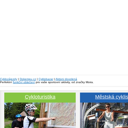
Cyklozájezdy
|
Dokempu.cz
|
Cyklobazar
|
Aktivni dovolená
Perfektní
funkční oblečení
pro vaše sportovní aktivity, od značky Moira.
Cykloturistika
Městská cyklis