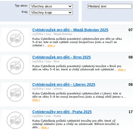
Typ akce:
Kraj:
Cyklokroužek pro děti – Mladá Boleslav 2025
07
vyjížďka / sraz - Mladá Boleslav
Kuba Cykloškola pořádá pravidelný cyklokroužek pro děti ve věku
5–8 let, kde si malí cyklisté osvojí bezpečnou jízdu a naučí se
zvládat i…
více »
Cyklokroužek pro děti – Brno 2025
08
vyjížďka / sraz - Brno
Kuba Cykloškola pořádá pravidelný cyklistický kroužek v Brně pro
děti ve věku 5–8 let, které si chtějí zdokonalit své cyklistické…
více »
Cyklokroužek pro děti – Liberec 2025
08
vyjížďka / sraz - Liberec
Kuba Cykloškola pořádá pravidelný cyklokroužek v Liberci, kde si
děti ve věku 5–8 let osvojí bezpečnou jízdu a získají větší jistotu v…
více »
Cyklokroužky pro děti - Praha 2025
17
vyjížďka / sraz - Praha
Kuba Cykloškola pořádá cyklistické kroužky pro děti, které už
zvládají základní jízdu a chtějí se zdokonalit. Během kroužků si
děti…
více »