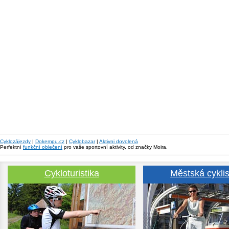
Cyklozájezdy
|
Dokempu.cz
|
Cyklobazar
|
Aktivni dovolená
Perfektní
funkční oblečení
pro vaše sportovní aktivity, od značky Moira.
Cykloturistika
Městská cyklis