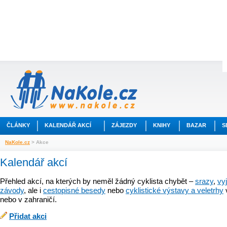
ČLÁNKY
KALENDÁŘ AKCÍ
ZÁJEZDY
KNIHY
BAZAR
S
NaKole.cz
> Akce
Kalendář akcí
Přehled akcí, na kterých by neměl žádný cyklista chybět –
srazy
,
vy
závody
, ale i
cestopisné besedy
nebo
cyklistické výstavy a veletrhy
nebo v zahraničí.
Přidat akci