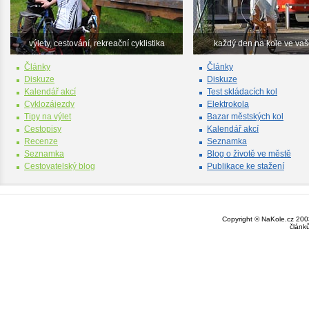
výlety, cestování, rekreační cyklistika
každý den na kole ve va
Články
Články
Diskuze
Diskuze
Kalendář akcí
Test skládacích kol
Cyklozájezdy
Elektrokola
Tipy na výlet
Bazar městských kol
Cestopisy
Kalendář akcí
Recenze
Seznamka
Seznamka
Blog o životě ve městě
Cestovatelský blog
Publikace ke stažení
Copyright © NaKole.cz 2003
článk