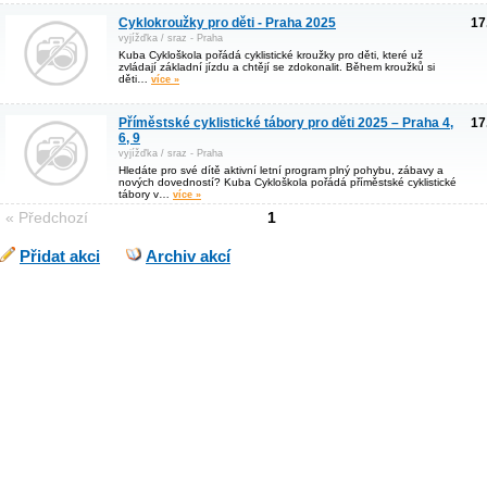
Cyklokroužky pro děti - Praha 2025
17
vyjížďka / sraz - Praha
Kuba Cykloškola pořádá cyklistické kroužky pro děti, které už
zvládají základní jízdu a chtějí se zdokonalit. Během kroužků si
děti…
více »
Příměstské cyklistické tábory pro děti 2025 – Praha 4,
17
6, 9
vyjížďka / sraz - Praha
Hledáte pro své dítě aktivní letní program plný pohybu, zábavy a
nových dovedností? Kuba Cykloškola pořádá příměstské cyklistické
tábory v…
více »
« Předchozí
1
Přidat akci
Archiv akcí