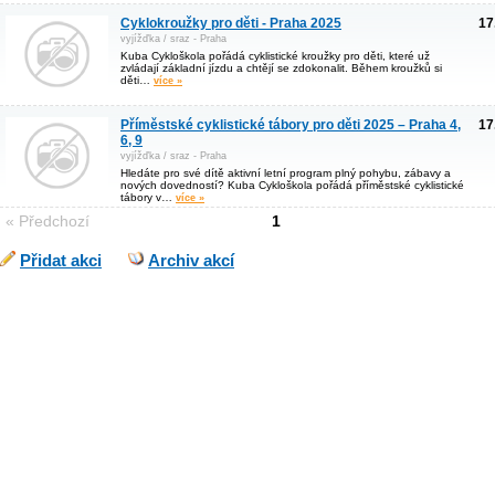
Cyklokroužky pro děti - Praha 2025
17
vyjížďka / sraz - Praha
Kuba Cykloškola pořádá cyklistické kroužky pro děti, které už
zvládají základní jízdu a chtějí se zdokonalit. Během kroužků si
děti…
více »
Příměstské cyklistické tábory pro děti 2025 – Praha 4,
17
6, 9
vyjížďka / sraz - Praha
Hledáte pro své dítě aktivní letní program plný pohybu, zábavy a
nových dovedností? Kuba Cykloškola pořádá příměstské cyklistické
tábory v…
více »
« Předchozí
1
Přidat akci
Archiv akcí