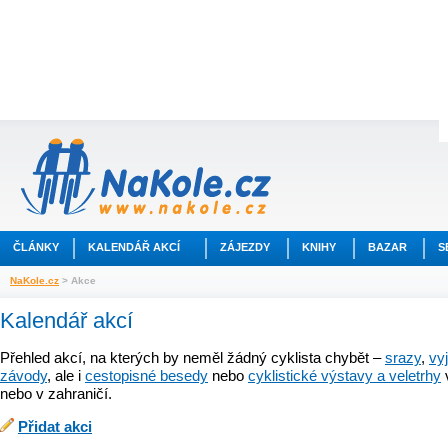
ČLÁNKY
KALENDÁŘ AKCÍ
ZÁJEZDY
KNIHY
BAZAR
S
NaKole.cz
> Akce
Kalendář akcí
Přehled akcí, na kterých by neměl žádný cyklista chybět –
srazy
,
vy
závody
, ale i
cestopisné besedy
nebo
cyklistické výstavy a veletrhy
nebo v zahraničí.
Přidat akci