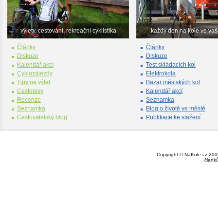
výlety, cestování, rekreační cyklistika
každý den na kole ve va
Články
Články
Diskuze
Diskuze
Kalendář akcí
Test skládacích kol
Cyklozájezdy
Elektrokola
Tipy na výlet
Bazar městských kol
Cestopisy
Kalendář akcí
Recenze
Seznamka
Seznamka
Blog o životě ve městě
Cestovatelský blog
Publikace ke stažení
Copyright © NaKole.cz 2003
článk