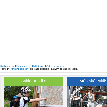
Cyklozájezdy
|
Dokempu.cz
|
Cyklobazar
|
Aktivni dovolená
Perfektní
funkční oblečení
pro vaše sportovní aktivity, od značky Moira.
Cykloturistika
Městská cyklis