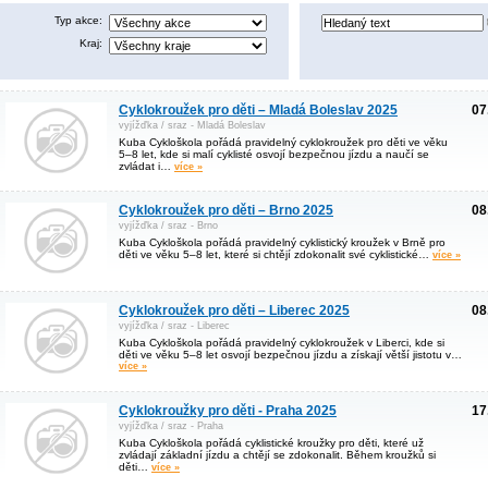
Typ akce:
Kraj:
Cyklokroužek pro děti – Mladá Boleslav 2025
07
vyjížďka / sraz - Mladá Boleslav
Kuba Cykloškola pořádá pravidelný cyklokroužek pro děti ve věku
5–8 let, kde si malí cyklisté osvojí bezpečnou jízdu a naučí se
zvládat i…
více »
Cyklokroužek pro děti – Brno 2025
08
vyjížďka / sraz - Brno
Kuba Cykloškola pořádá pravidelný cyklistický kroužek v Brně pro
děti ve věku 5–8 let, které si chtějí zdokonalit své cyklistické…
více »
Cyklokroužek pro děti – Liberec 2025
08
vyjížďka / sraz - Liberec
Kuba Cykloškola pořádá pravidelný cyklokroužek v Liberci, kde si
děti ve věku 5–8 let osvojí bezpečnou jízdu a získají větší jistotu v…
více »
Cyklokroužky pro děti - Praha 2025
17
vyjížďka / sraz - Praha
Kuba Cykloškola pořádá cyklistické kroužky pro děti, které už
zvládají základní jízdu a chtějí se zdokonalit. Během kroužků si
děti…
více »