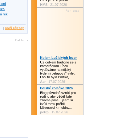
letos jsme v plném…
slení
HMS
| 21.07.2026
tika
í řek
[
Další zájezdy
]
Kolem Lužických jezer
Už celkem tradičně se s
kamarádkou Líbou
vydáváme na nějaký
týdenní „etapový" výlet.
Loni to bylo Polsko,…
Aar
| 17.07.2026
Polské kolečko 2026
Blog původně vznikl pro
rodinu aby věděli kde
zrovna jsme. I jsem si
kvůli tomu pořídil
klávesnici k mobilu,…
petrp
| 15.07.2026