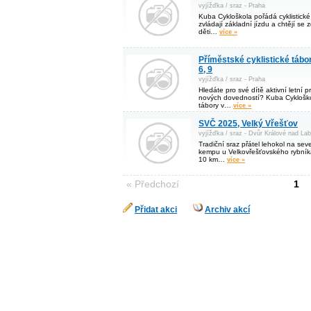
vyjížďka / sraz - Praha
Kuba Cykloškola pořádá cyklistické 
zvládají základní jízdu a chtějí se
děti…
více »
Příměstské cyklistické tábor
6, 9
vyjížďka / sraz - Praha
Hledáte pro své dítě aktivní letní
nových dovedností? Kuba Cykloškol
tábory v…
více »
SVČ 2025, Velký Vřešťov
vyjížďka / sraz - Dvůr Králové nad La
Tradiční sraz přátel lehokol na se
kempu u Velkovřešťovského rybníka
10 km…
více »
« Předchozí
1
Přidat akci
Archiv akcí