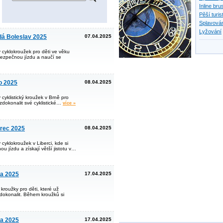
Inline bru
Pěší turis
Splavován
Lyžování
dá Boleslav 2025
07.04.2025
 cyklokroužek pro děti ve věku
í bezpečnou jízdu a naučí se
o 2025
08.04.2025
cyklistický kroužek v Brně pro
í zdokonalit své cyklistické…
více »
erec 2025
08.04.2025
cyklokroužek v Liberci, kde si
u jízdu a získají větší jistotu v…
ha 2025
17.04.2025
kroužky pro děti, které už
 zdokonalit. Během kroužků si
ha 2025
17.04.2025