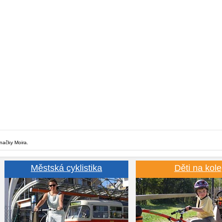
značky Moira.
Městská cyklistika
Děti na kole