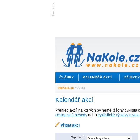
ČLÁNKY
KALENDÁŘ AKCÍ
ZÁJEZDY
NaKole.cz
> Akce
Kalendář akcí
Přehled akcí, na kterých by neměl žádný cyklista 
cestopisné besedy
nebo
cyklistické výstavy a vele
Přidat akci
Typ akce: