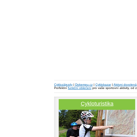
Cyklozájezdy
|
Dokempu.cz
|
Cyklobazar
|
Aktivni dovolená
Perfektní
funkční oblečení
pro vaše sportovní aktivity, od 
Cykloturistika