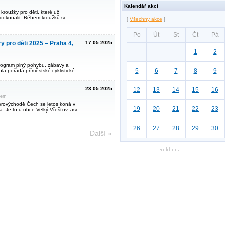
Kalendář akcí
kroužky pro děti, které už
 zdokonalit. Během kroužků si
[
Všechny akce
]
Po
Út
St
Čt
Pá
y pro děti 2025 – Praha 4,
17.05.2025
1
2
 program plný pohybu, zábavy a
5
6
7
8
9
a pořádá příměstské cyklistické
23.05.2025
12
13
14
15
16
bem
verovýchodě Čech se letos koná v
19
20
21
22
23
. Je to u obce Velký Vřešťov, asi
26
27
28
29
30
Další »