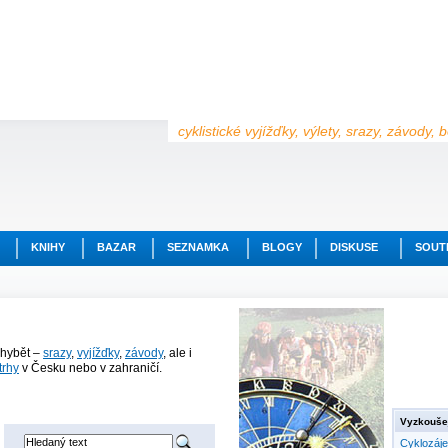
cyklistické vyjížďky, výlety, srazy, závody,
KNIHY
BAZAR
SEZNAMKA
BLOGY
DISKUSE
SOUT
chybět –
srazy
,
vyjížďky
,
závody
, ale i
trhy
v Česku nebo v zahraničí.
Vyzkoušej
Cyklozáj