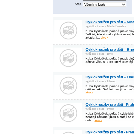
Kraj:
Cyklokroužek pro děti – Mla
vyjížďka / sraz - Mladá Boleslav
Kuba Cykloškola pořádá pravidelný
5–8 let, kde si malí cyklisté osvoj
zvládat i…
více »
Cyklokroužek pro děti – Brn
vyjížďka / sraz - Brno
Kuba Cykloškola pořádá pravidelný 
děti ve věku 5–8 let, které si chtěj
Cyklokroužek pro děti – Lib
vyjížďka / sraz - Liberec
Kuba Cykloškola pořádá pravidelný 
děti ve věku 5–8 let osvojí bezpečno
více »
Cyklokroužky pro děti - Pra
vyjížďka / sraz - Praha
Kuba Cykloškola pořádá cyklistické 
zvládají základní jízdu a chtějí se
děti…
více »
Cyklokroužky pro děti - Pra