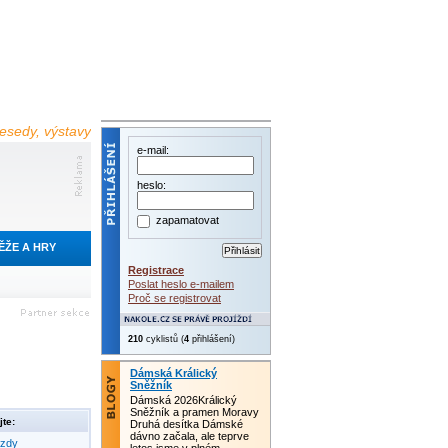
 besedy, výstavy
e-mail:
heslo:
zapamatovat
ĚŽE A HRY
Registrace
Poslat heslo e-mailem
Proč se registrovat
210
cyklistů (
4
přihlášení)
Dámská Králický
Sněžník
Dámská 2026Králický
Sněžník a pramen Moravy
te:
Druhá desítka Dámské
dávno začala, ale teprve
ezdy