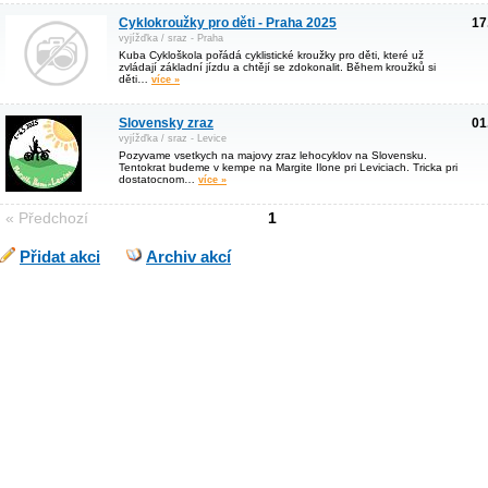
Cyklokroužky pro děti - Praha 2025
17
vyjížďka / sraz - Praha
Kuba Cykloškola pořádá cyklistické kroužky pro děti, které už
zvládají základní jízdu a chtějí se zdokonalit. Během kroužků si
děti…
více »
Slovensky zraz
01
vyjížďka / sraz - Levice
Pozyvame vsetkych na majovy zraz lehocyklov na Slovensku.
Tentokrat budeme v kempe na Margite Ilone pri Leviciach. Tricka pri
dostatocnom…
více »
« Předchozí
1
Přidat akci
Archiv akcí