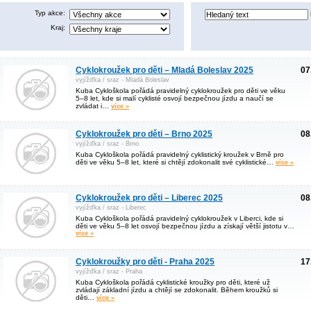
Typ akce:
Kraj:
Cyklokroužek pro děti – Mladá Boleslav 2025
07
vyjížďka / sraz - Mladá Boleslav
Kuba Cykloškola pořádá pravidelný cyklokroužek pro děti ve věku
5–8 let, kde si malí cyklisté osvojí bezpečnou jízdu a naučí se
zvládat i…
více »
Cyklokroužek pro děti – Brno 2025
08
vyjížďka / sraz - Brno
Kuba Cykloškola pořádá pravidelný cyklistický kroužek v Brně pro
děti ve věku 5–8 let, které si chtějí zdokonalit své cyklistické…
více »
Cyklokroužek pro děti – Liberec 2025
08
vyjížďka / sraz - Liberec
Kuba Cykloškola pořádá pravidelný cyklokroužek v Liberci, kde si
děti ve věku 5–8 let osvojí bezpečnou jízdu a získají větší jistotu v…
více »
Cyklokroužky pro děti - Praha 2025
17
vyjížďka / sraz - Praha
Kuba Cykloškola pořádá cyklistické kroužky pro děti, které už
zvládají základní jízdu a chtějí se zdokonalit. Během kroužků si
děti…
více »