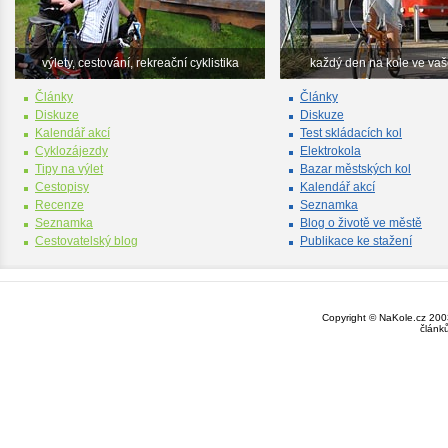
výlety, cestování, rekreační cyklistika
každý den na kole ve va
Články
Články
Diskuze
Diskuze
Kalendář akcí
Test skládacích kol
Cyklozájezdy
Elektrokola
Tipy na výlet
Bazar městských kol
Cestopisy
Kalendář akcí
Recenze
Seznamka
Seznamka
Blog o životě ve městě
Cestovatelský blog
Publikace ke stažení
Copyright © NaKole.cz 2003
článk