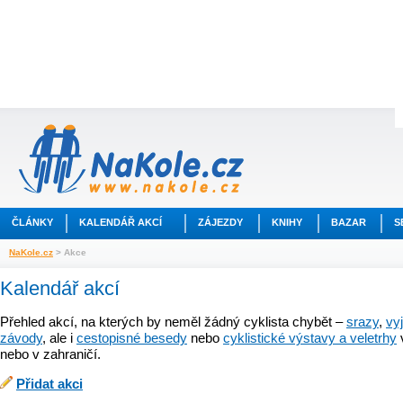
ČLÁNKY
KALENDÁŘ AKCÍ
ZÁJEZDY
KNIHY
BAZAR
S
NaKole.cz
> Akce
Kalendář akcí
Přehled akcí, na kterých by neměl žádný cyklista chybět –
srazy
,
vy
závody
, ale i
cestopisné besedy
nebo
cyklistické výstavy a veletrhy
nebo v zahraničí.
Přidat akci