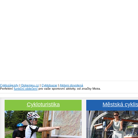
Cyklozájezdy
|
Dokempu.cz
|
Cyklobazar
|
Aktivni dovolená
Perfektní
funkční oblečení
pro vaše sportovní aktivity, od značky Moira.
Cykloturistika
Městská cyklis