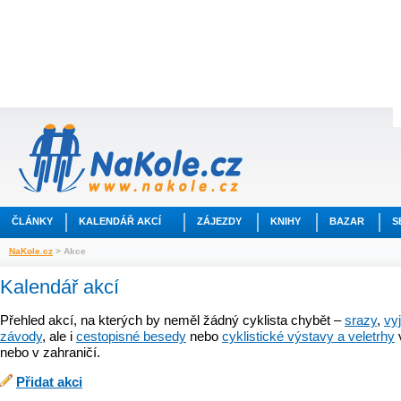
ČLÁNKY
KALENDÁŘ AKCÍ
ZÁJEZDY
KNIHY
BAZAR
S
NaKole.cz
> Akce
Kalendář akcí
Přehled akcí, na kterých by neměl žádný cyklista chybět –
srazy
,
vy
závody
, ale i
cestopisné besedy
nebo
cyklistické výstavy a veletrhy
nebo v zahraničí.
Přidat akci