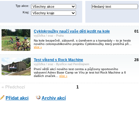
Typ akce:
Kraj:
Cyklokroužky naučí vaše děti jezdit na kole
01
vyjížďka / sraz - Praha
Na kole bezpečně, zábavně, s úsměvem a s kamarády – to je heslo
nového celorepublikového projektu Cyklokroužky, který probíhá při…
více »
Test víkend s Rock Machine
28
vyjížďka / sraz - Bystřice nad Pernštejnem
První větší akcí nového test centra a půjčovny sportovního
vybavení Adrex Base Camp ve Víru je test kol Rock Machine a 6
dalších značek…
více »
« Předchozí
1
Přidat akci
Archiv akcí