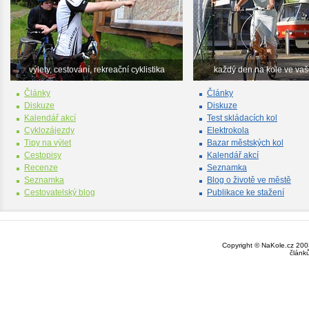
výlety, cestování, rekreační cyklistika
každý den na kole ve va
Články
Články
Diskuze
Diskuze
Kalendář akcí
Test skládacích kol
Cyklozájezdy
Elektrokola
Tipy na výlet
Bazar městských kol
Cestopisy
Kalendář akcí
Recenze
Seznamka
Seznamka
Blog o životě ve městě
Cestovatelský blog
Publikace ke stažení
Copyright © NaKole.cz 2003
článk