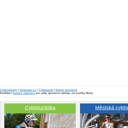
Cyklozájezdy
|
Dokempu.cz
|
Cyklobazar
|
Aktivni dovolená
Perfektní
funkční oblečení
pro vaše sportovní aktivity, od značky Moira.
Cykloturistika
Městská cyklis