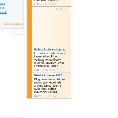
letos jsme v plném…
slení
HMS
| 21.07.2026
tika
í řek
[
Další zájezdy
]
Kolem Lužických jezer
Už celkem tradičně se s
kamarádkou Líbou
vydáváme na nějaký
týdenní „etapový" výlet.
Loni to bylo Polsko,…
Aar
| 17.07.2026
Polské kolečko 2026
Blog původně vznikl pro
rodinu aby věděli kde
zrovna jsme. I jsem si
kvůli tomu pořídil
klávesnici k mobilu,…
petrp
| 15.07.2026