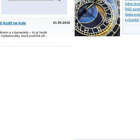
Inline bru
Pěší turis
Splavován
Lyžování
 jezdit na kole
01.05.2018
ěvem a s kamarády – to je heslo
 Cyklokroužky, který probíhá při…