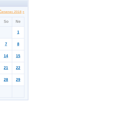
Červenec 2018
»
So
Ne
1
7
8
14
15
21
22
28
29