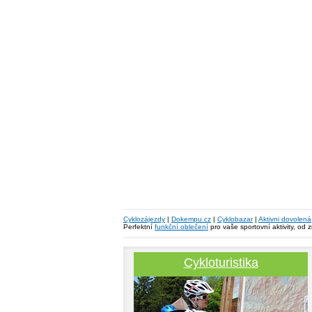
Cyklozájezdy
|
Dokempu.cz
|
Cyklobazar
|
Aktivni dovolená
Perfektní
funkční oblečení
pro vaše sportovní aktivity, od 
Cykloturistika