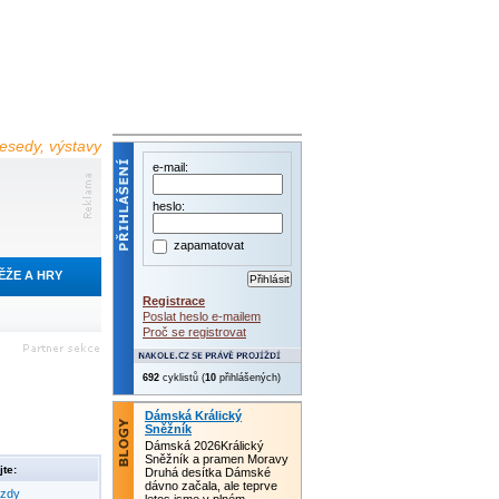
 besedy, výstavy
e-mail:
heslo:
zapamatovat
ĚŽE A HRY
Registrace
Poslat heslo e-mailem
Proč se registrovat
692
cyklistů (
10
přihlášených)
Dámská Králický
Sněžník
Dámská 2026Králický
Sněžník a pramen Moravy
te:
Druhá desítka Dámské
dávno začala, ale teprve
ezdy