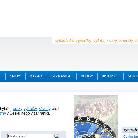
cyklistické vyjížďky, výlety, srazy, závody,
KNIHY
BAZAR
SEZNAMKA
BLOGY
DISKUSE
SOUT
chybět –
srazy
,
vyjížďky
,
závody
, ale i
trhy
v Česku nebo v zahraničí.
Vyzkoušej
Cyklozáj