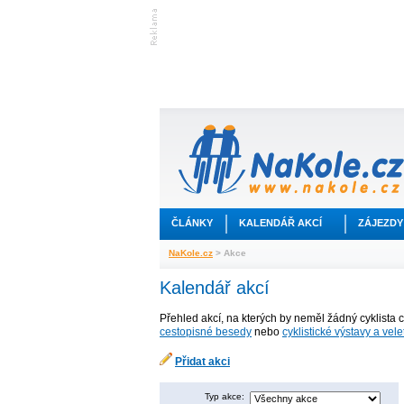
ČLÁNKY
KALENDÁŘ AKCÍ
ZÁJEZDY
NaKole.cz
> Akce
Kalendář akcí
Přehled akcí, na kterých by neměl žádný cyklista 
cestopisné besedy
nebo
cyklistické výstavy a vele
Přidat akci
Typ akce: