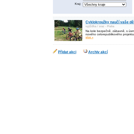
Kraj:
Cyklokroužky naučí vaše děti
vyjížďka / sraz - Praha
Na kole bezpečně, zábavně, s úsm
nového celorepublikového projektu
více »
Přidat akci
Archiv akcí