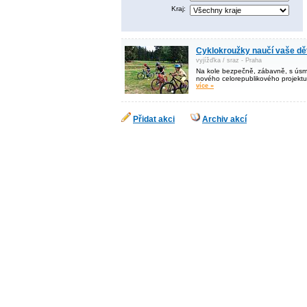
Kraj:
Cyklokroužky naučí vaše děti
vyjížďka / sraz - Praha
Na kole bezpečně, zábavně, s úsm
nového celorepublikového projektu
více »
Přidat akci
Archiv akcí