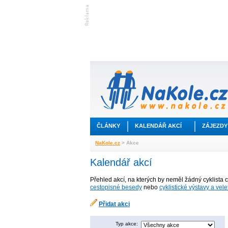
ČLÁNKY
KALENDÁŘ AKCÍ
ZÁJEZDY
NaKole.cz
> Akce
Kalendář akcí
Přehled akcí, na kterých by neměl žádný cyklista 
cestopisné besedy
nebo
cyklistické výstavy a vele
Přidat akci
Typ akce: