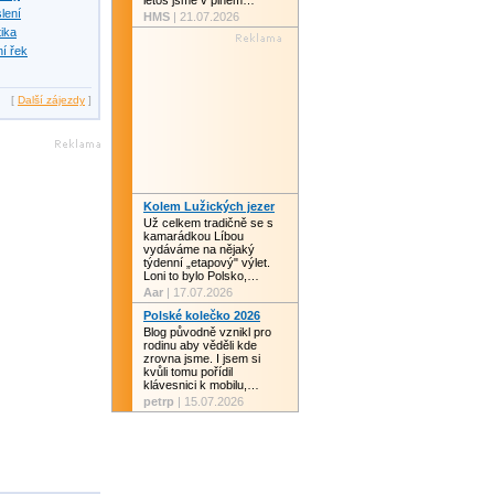
letos jsme v plném…
slení
HMS
| 21.07.2026
tika
í řek
[
Další zájezdy
]
Kolem Lužických jezer
Už celkem tradičně se s
kamarádkou Líbou
vydáváme na nějaký
týdenní „etapový" výlet.
Loni to bylo Polsko,…
Aar
| 17.07.2026
Polské kolečko 2026
Blog původně vznikl pro
rodinu aby věděli kde
zrovna jsme. I jsem si
kvůli tomu pořídil
klávesnici k mobilu,…
petrp
| 15.07.2026