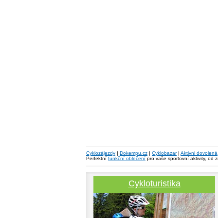
Cyklozájezdy
|
Dokempu.cz
|
Cyklobazar
|
Aktivni dovolená
Perfektní
funkční oblečení
pro vaše sportovní aktivity, od 
Cykloturistika