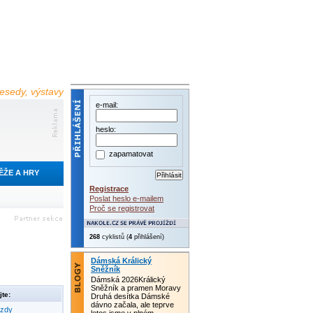
 besedy, výstavy
e-mail:
heslo:
zapamatovat
ĚŽE A HRY
Registrace
Poslat heslo e-mailem
Proč se registrovat
268
cyklistů (
4
přihlášení)
Dámská Králický
Sněžník
Dámská 2026Králický
Sněžník a pramen Moravy
te:
Druhá desítka Dámské
dávno začala, ale teprve
ezdy