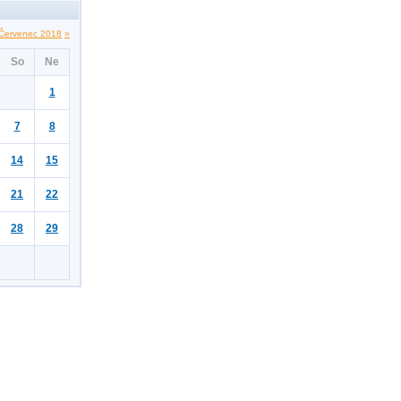
Červenec 2018
»
So
Ne
1
7
8
14
15
21
22
28
29