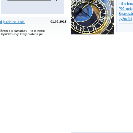
Inline bru
Pěší turis
Splavován
Lyžování
 jezdit na kole
01.05.2018
ěvem a s kamarády – to je heslo
 Cyklokroužky, který probíhá při…