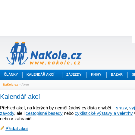
ČLÁNKY
KALENDÁŘ AKCÍ
ZÁJEZDY
KNIHY
BAZAR
S
NaKole.cz
> Akce
Kalendář akcí
Přehled akcí, na kterých by neměl žádný cyklista chybět –
srazy
,
vy
závody
, ale i
cestopisné besedy
nebo
cyklistické výstavy a veletrhy
nebo v zahraničí.
Přidat akci