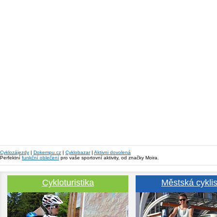
Cyklozájezdy
|
Dokempu.cz
|
Cyklobazar
|
Aktivni dovolená
Perfektní
funkční oblečení
pro vaše sportovní aktivity, od značky Moira.
Cykloturistika
Městská cyklis