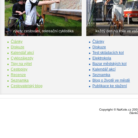
výlety, cestování, rekreační cyklistika
každý den na kole ve va
Články
Články
Diskuze
Diskuze
Kalendář akcí
Test skládacích kol
Cyklozájezdy
Elektrokola
Tipy na výlet
Bazar městských kol
Cestopisy
Kalendář akcí
Recenze
Seznamka
Seznamka
Blog o životě ve městě
Cestovatelský blog
Publikace ke stažení
Copyright © NaKole.cz 2003
článk