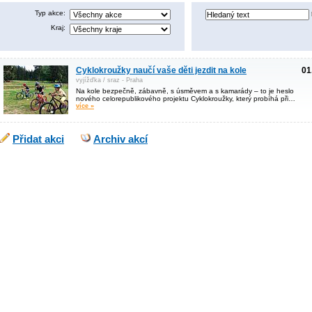
Typ akce:
Kraj:
Cyklokroužky naučí vaše děti jezdit na kole
01
vyjížďka / sraz - Praha
Na kole bezpečně, zábavně, s úsměvem a s kamarády – to je heslo
nového celorepublikového projektu Cyklokroužky, který probíhá při…
více »
Přidat akci
Archiv akcí