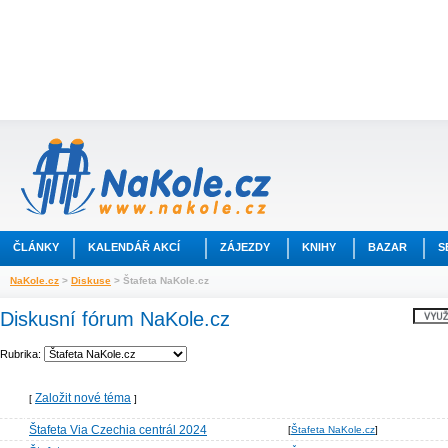
ČLÁNKY
KALENDÁŘ AKCÍ
ZÁJEZDY
KNIHY
BAZAR
S
NaKole.cz
>
Diskuse
> Štafeta NaKole.cz
Diskusní fórum NaKole.cz
Rubrika:
Založit nové téma
[
]
Štafeta Via Czechia centrál 2024
[
Štafeta NaKole.cz
]