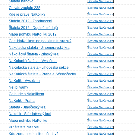
Štafeta nanovo
[
Štafeta NaKole.cz
]
Co vás zaujalo 238
[
Štafeta NaKole.cz
]
Kde je právě NaKolík?
[
Štafeta NaKole.cz
]
Štafeta 2012 - Zhodnocení
[
Štafeta NaKole.cz
]
Štafeta 2012 - Doplnění údajů
[
Štafeta NaKole.cz
]
Mapa pohybu NaKolíku 2012
[
Štafeta NaKole.cz
]
Co s NaKolíkem po podzimním srazu?
[
Štafeta NaKole.cz
]
Nákolácká štafeta - Jihomoravský kraj
[
Štafeta NaKole.cz
]
Nákolácká štafeta - Zlínský kraj
[
Štafeta NaKole.cz
]
NaKolácká štafeta - Vysočina
[
Štafeta NaKole.cz
]
NaKolácká štafeta - Jihočeská sekce
[
Štafeta NaKole.cz
]
NaKolácká štafeta - Praha a Středočechy
[
Štafeta NaKole.cz
]
NaKolík - Vysočina
[
Štafeta NaKole.cz
]
Nelibi vam?
[
Štafeta NaKole.cz
]
Co bude s Nakolikem
[
Štafeta NaKole.cz
]
NaKolík - Praha
[
Štafeta NaKole.cz
]
Štafeta - Jihočeský kraj
[
Štafeta NaKole.cz
]
Nakolík - Středočeský kraj
[
Štafeta NaKole.cz
]
Mapa pohybu NaKolíku
[
Štafeta NaKole.cz
]
PR štafeta NaKole
[
Štafeta NaKole.cz
]
Kdo zorganizuje středočechy?
[
Štafeta NaKole.cz
]