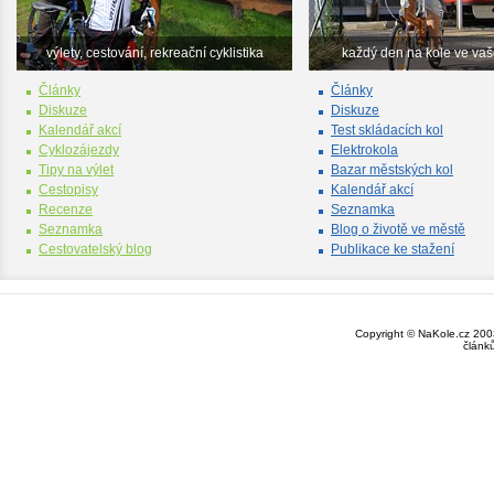
výlety, cestování, rekreační cyklistika
každý den na kole ve va
Články
Články
Diskuze
Diskuze
Kalendář akcí
Test skládacích kol
Cyklozájezdy
Elektrokola
Tipy na výlet
Bazar městských kol
Cestopisy
Kalendář akcí
Recenze
Seznamka
Seznamka
Blog o životě ve městě
Cestovatelský blog
Publikace ke stažení
Copyright © NaKole.cz 2003
článk