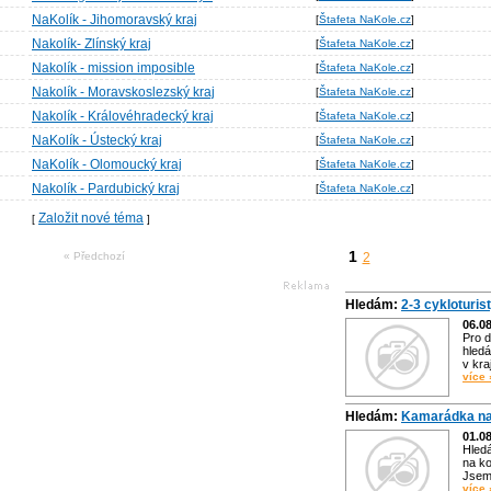
NaKolík - Jihomoravský kraj
[
Štafeta NaKole.cz
]
Nakolík- Zlínský kraj
[
Štafeta NaKole.cz
]
Nakolík - mission imposible
[
Štafeta NaKole.cz
]
Nakolík - Moravskoslezský kraj
[
Štafeta NaKole.cz
]
Nakolík - Královéhradecký kraj
[
Štafeta NaKole.cz
]
NaKolík - Ústecký kraj
[
Štafeta NaKole.cz
]
NaKolík - Olomoucký kraj
[
Štafeta NaKole.cz
]
Nakolík - Pardubický kraj
[
Štafeta NaKole.cz
]
Založit nové téma
[
]
1
« Předchozí
2
Hledám:
2-3 cykloturis
06.0
Pro d
hledá
v kra
více 
Hledám:
Kamarádka na
01.0
Hled
na ko
Jsem 
více 