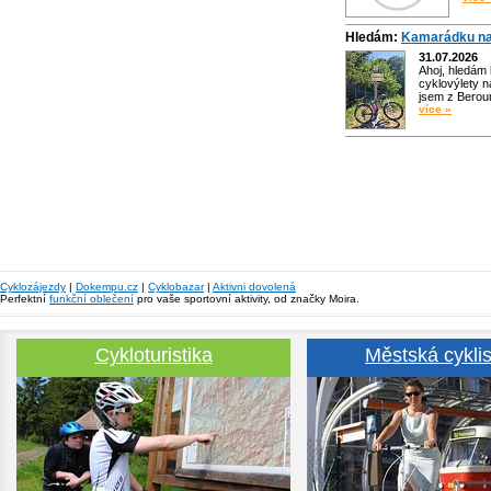
Hledám:
Kamarádku na
31.07.2026
Ahoj, hledám
cyklovýlety n
jsem z Bero
více »
Cyklozájezdy
|
Dokempu.cz
|
Cyklobazar
|
Aktivni dovolená
Perfektní
funkční oblečení
pro vaše sportovní aktivity, od značky Moira.
Cykloturistika
Městská cyklis