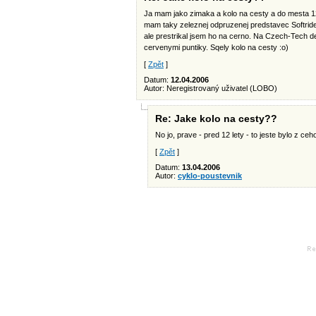
Ja mam jako zimaka a kolo na cesty a do mesta 1
mam taky zeleznej odpruzenej predstavec Softrid
ale prestrikal jsem ho na cerno. Na Czech-Tech d
cervenymi puntiky. Sqely kolo na cesty :o)
[
Zpět
]
Datum:
12.04.2006
Autor: Neregistrovaný uživatel (LOBO)
Re: Jake kolo na cesty??
No jo, prave - pred 12 lety - to jeste bylo z ce
[
Zpět
]
Datum:
13.04.2006
Autor:
cyklo-poustevnik