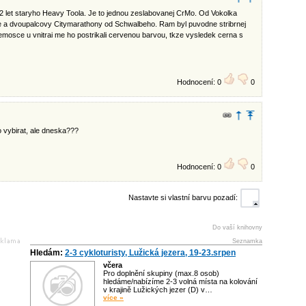
2 let staryho Heavy Toola. Je to jednou zeslabovanej CrMo. Od Vokolka
e a dvoupalcovy Citymarathony od Schwalbeho. Ram byl puvodne stribrnej
emosce u vnitrai me ho postrikali cervenou barvou, tkze vysledek cerna s
Hodnocení: 0
0
ho vybirat, ale dneska???
Hodnocení: 0
0
Nastavte si vlastní barvu pozadí:
Do vaší knihovny
Seznamka
Hledám:
2-3 cykloturisty, Lužická jezera, 19-23.srpen
včera
Pro doplnění skupiny (max.8 osob)
hledáme/nabízíme 2-3 volná místa na kolování
v krajině Lužických jezer (D) v…
více »