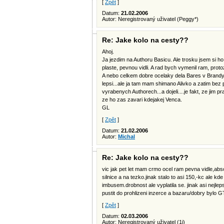
[
Zpět
]
Datum:
21.02.2006
Autor: Neregistrovaný uživatel (Peggy*)
Re: Jake kolo na cesty??
Ahoj.
Ja jezdim na Authoru Basicu. Ale trosku jsem si h
plaste, pevnou vidli. A rad bych vymenil ram, prot
A nebo celkem dobre ocelaky dela Bares v Brandy
lepsi...ale ja tam mam shimano Alivko a zatim bez p
vyrabenych Authorech...a dojeli....je fakt, ze jim 
ze ho zas zavari kdejakej Venca.
GL
[
Zpět
]
Datum:
21.02.2006
Autor:
Michal
Re: Jake kolo na cesty??
vic jak pet let mam crmo ocel ram pevna vidle,ab
silnice a na tezko.jinak stalo to asi 150,-kc ale 
imbusem.drobnost ale vyplatila se. jinak asi nejlep
pustit do prohlizeni inzerce a bazaru/dobry bylo G
[
Zpět
]
Datum:
02.03.2006
Autor: Neregistrovaný uživatel (1j)