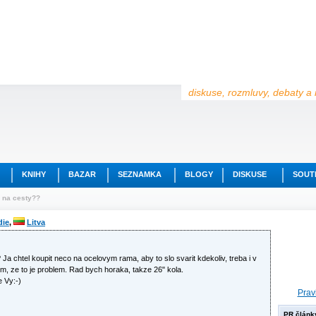
diskuse, rozmluvy, debaty a 
KNIHY
BAZAR
SEZNAMKA
BLOGY
DISKUSE
SOUT
 na cesty??
die
,
Litva
 Ja chtel koupit neco na ocelovym rama, aby to slo svarit kdekoliv, treba i v
 jsem, ze to je problem. Rad bych horaka, takze 26" kola.
e Vy:-)
Prav
PR článk