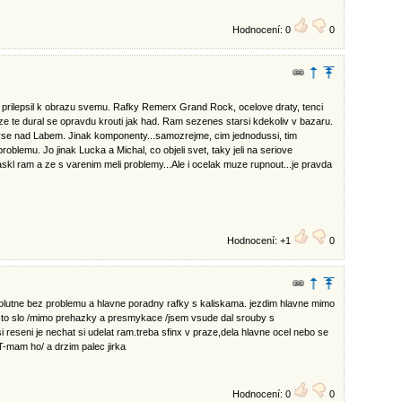
Hodnocení: 0
0
o prilepsil k obrazu svemu. Rafky Remerx Grand Rock, ocelove draty, tenci
oze te dural se opravdu krouti jak had. Ram sezenes starsi kdekoliv v bazaru.
se nad Labem. Jinak komponenty...samozrejme, cim jednodussi, tim
roblemu. Jo jinak Lucka a Michal, co objeli svet, taky jeli na seriove
praskl ram a ze s varenim meli problemy...Ale i ocelak muze rupnout...je pravda
Hodnocení: +1
0
solutne bez problemu a hlavne poradny rafky s kaliskama. jezdim hlavne mimo
kde to slo /mimo prehazky a presmykace /jsem vsude dal srouby s
si reseni je nechat si udelat ram.treba sfinx v praze,dela hlavne ocel nebo se
T-mam ho/ a drzim palec jirka
Hodnocení: 0
0