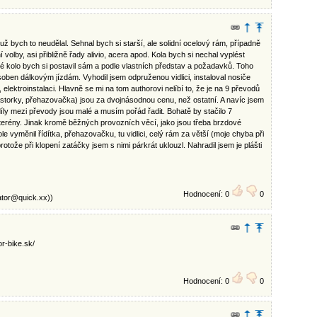
 už bych to neudělal. Sehnal bych si starší, ale solidní ocelový rám, případně
 volby, asi přibližně řady alivio, acera apod. Kola bych si nechal vyplést
é kolo bych si postavil sám a podle vlastních představ a požadavků. Toho
soben dálkovým jízdám. Vyhodil jsem odpruženou vidlici, instaloval nosiče
elektroinstalaci. Hlavně se mi na tom authorovi nelíbí to, že je na 9 převodů
astorky, přehazovačka) jsou za dvojnásodnou cenu, než ostatní. A navíc jsem
zdíly mezi převody jsou malé a musím pořád řadit. Bohatě by stačilo 7
 terény. Jinak kromě běžných provozních věcí, jako jsou třeba brzdové
e vyměnil řídítka, přehazovačku, tu vidlici, celý rám za větší (moje chyba při
otože při klopení zatáčky jsem s nimi párkrát uklouzl. Nahradil jsem je plášti
Hodnocení: 0
0
ator@quick.xx
))
or-bike.sk/
Hodnocení: 0
0