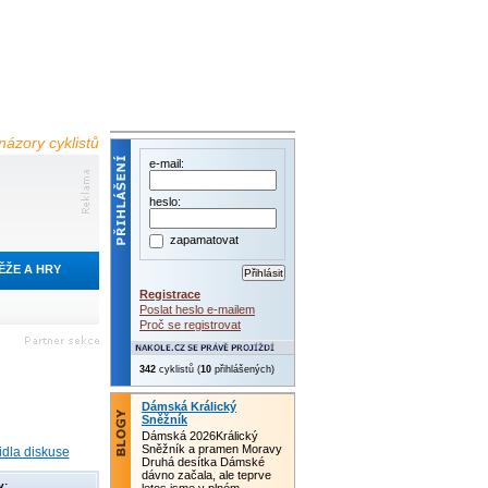
názory cyklistů
e-mail:
heslo:
zapamatovat
ĚŽE A HRY
Registrace
Poslat heslo e-mailem
Proč se registrovat
342
cyklistů (
10
přihlášených)
Dámská Králický
Sněžník
Dámská 2026Králický
Sněžník a pramen Moravy
idla diskuse
Druhá desítka Dámské
dávno začala, ale teprve
y: