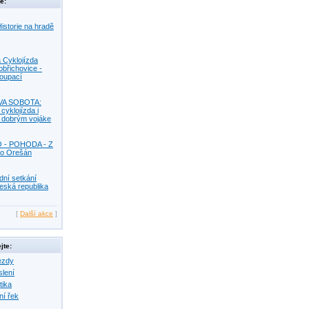
e:
istorie na hradě
 Cyklojízda
obřichovice -
Koupací
VA SOBOTA:
 cyklojízda i
s dobrým vojáke
O - POHODA - Z
o Orešán
dní setkání
eská republika
[
Další akce
]
jte:
ezdy
slení
tika
ní řek