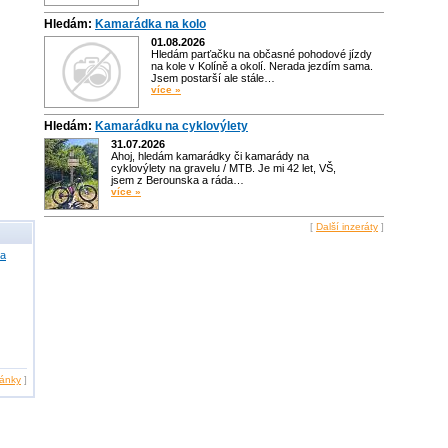
Hledám:
Kamarádka na kolo
01.08.2026
Hledám parťačku na občasné pohodové jízdy
na kole v Kolíně a okolí. Nerada jezdím sama.
Jsem postarší ale stále…
více »
Hledám:
Kamarádku na cyklovýlety
31.07.2026
Ahoj, hledám kamarádky či kamarády na
cyklovýlety na gravelu / MTB. Je mi 42 let, VŠ,
jsem z Berounska a ráda…
více »
[
Další inzeráty
]
ha
lánky
]