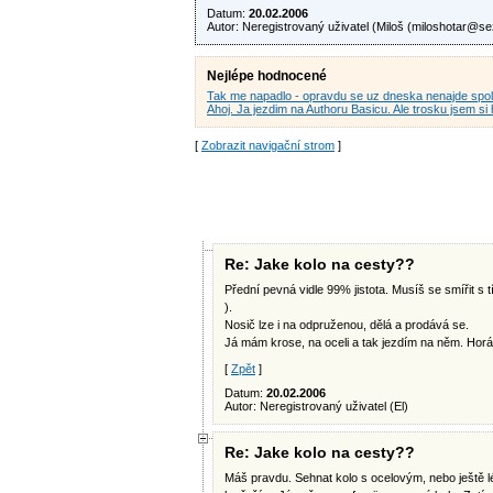
Datum:
20.02.2006
Autor: Neregistrovaný uživatel (Miloš (
miloshotar@s
Nejlépe hodnocené
Tak me napadlo - opravdu se uz dneska nenajde spol
Ahoj. Ja jezdim na Authoru Basicu. Ale trosku jsem si 
[
Zobrazit navigační strom
]
Re: Jake kolo na cesty??
Přední pevná vidle 99% jistota. Musíš se smířit s t
).
Nosič lze i na odpruženou, dělá a prodává se.
Já mám krose, na oceli a tak jezdím na něm. Horáka
[
Zpět
]
Datum:
20.02.2006
Autor: Neregistrovaný uživatel (El)
Re: Jake kolo na cesty??
Máš pravdu. Sehnat kolo s ocelovým, nebo ještě