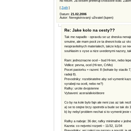
ho řeším. Já ovšem preferuji crossové kolo. Zat
[
Zpět
]
Datum:
21.02.2006
Autor: Neregistrovaný uživatel (lupen)
Re: Jake kolo na cesty??
Tak me napadlo - opravdu se uz dneska nenajde 
smutne, ale mam pocit ze ta dnesni kola uz skor
neopravitelnych materialech, takze kdyz se nec
souhlasim s vyse a nize uvedenymi nazory, ta
Ram: jednoznacne ocel – bud Hi-ten, nebo le
Vidlice: pevna, ocel (Hi-ten, CrMo)
Pocet pastorku + razeni: 8 (bohate by stacilo 7,
radeji 8).
Prevodniky: rozebiratelne aby sel vymenit kazd
vyrabeji na oceli, nebo ne?)
Rafky: urcite dvojstenne
Vybaveni: acera/alivio/deore
Co by na kole bylo fajn ale neni zas az tak nez
a) se to stejne brzy opotrebi a bude se tak do 
b) by nebyl problem nechat si to vymenit jest
Rafky a naboje: 36 der, rafky minimalne v jedn
Kazeta: co nejvetsi rozpeti – 11/32, 11/34
Prevodniky: asi zalezi na nazoru a pouziti, ja a