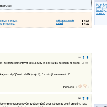
Do práce
eznam.xx
))
pěšky? J
benefity p
sezóny
ehlive, seriove…
cyklo-poustevnik
1 hlas
ho prilepsil k…
Michal
1 hlas
ím, že nelze namontovat kotoučovky (a kolikrát by se hodily oj-oj oooj ...8-)))
 jsem si půjčoval od dětí (svých), "uspokojil, ale nenadchl".
Hodnocení: 0
0
 lépe chrommolybdenovým (zušlechtěná ocel) rámem je velký problém. Taky