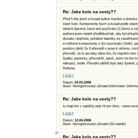
Re: Jake kolo na cesty??
Před 5 lety jsem si koupil author traction a dneska
staré kolo. Komponenty bych si koupil podle vlastní
silnými špicemi, které teď používám (2,3mm) a cel
authora jsem stejně předělával tak, aby byl přizpů
dozadu i dopředu, pořádné blatníky se zástěrkami, 
a veškeré komponenty s tím související (řetěz, p
posléze zjistil, že 9 převodů v praxi k ničemu, ro
převodů. Je to asi taky dáno tím, že nejzdím moc
špalky, pastorky, převodník, apod., jsem na tom kol
nákupu), sedlo. Původní pláště byly taky špatné, pr
Rubena.
[
Zpět
]
Datum:
03.03.2006
Autor: Neregistrovaný uživatel (informator (
inform
Re: Jake kolo na cesty??
tu majú len v najnižej rade Hi ten rámy - www.vect
[
Zpět
]
Datum:
12.04.2006
Autor: Neregistrovaný uživatel (50-siatnik)
Re: Jake kolo na cesty??