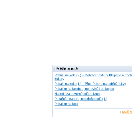
Přečtěte si také:
Pobaltí na kole (2.) – Dobrodružství v Klaipédě a troc
kultury
Pobaltí na kole (1.) – Přes Polsko na pobřeží Litvy
Pobaltím na kolobce, po rovině i do kopce
Na kole za severní polární kruh
Po střeše nahoru, po střeše dolů (1.)
Pobaltím na kole
[
Další č