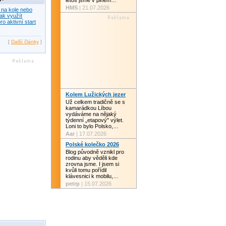
letos jsme v plném…
HMS
| 21.07.2026
 na kole nebo
ak využít
ro aktivní start
[
Další články
]
Kolem Lužických jezer
Už celkem tradičně se s
kamarádkou Líbou
vydáváme na nějaký
týdenní „etapový" výlet.
Loni to bylo Polsko,…
Aar
| 17.07.2026
Polské kolečko 2026
Blog původně vznikl pro
rodinu aby věděli kde
zrovna jsme. I jsem si
kvůli tomu pořídil
klávesnici k mobilu,…
petrp
| 15.07.2026