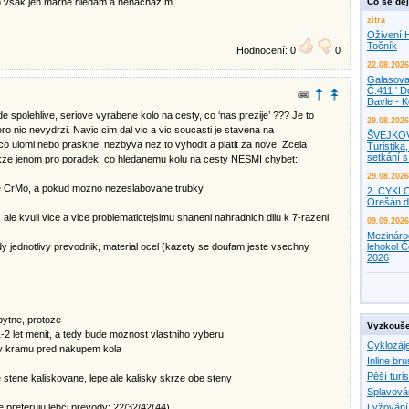
ím však jen marně hledám a nenacházím.
Co se děj
zítra
Oživení H
Točník
Hodnocení: 0
0
22.08.2026
Galasova
Č.411 ' D
Davle - 
spolehlive, seriove vyrabene kolo na cesty, co ‘nas prezije’ ??? Je to
29.08.2026
o nic nevydrzi. Navic cim dal vic a vic soucasti je stavena na
ŠVEJKO
o ulomi nebo praskne, nezbyva nez to vyhodit a platit za nove. Zcela
Turistika,
setkání 
kze jenom pro poradek, co hledanemu kolu na cesty NESMI chybet:
29.08.2026
pe CrMo, a pokud mozno nezeslabovane trubky
2. CYKL
Orešán d
 ale kvuli vice a vice problematictejsimu shaneni nahradnich dilu k 7-razeni
09.09.2026
Mezináro
y jednotlivy prevodnik, material ocel (kazety se doufam jeste vsechny
lehokol Č
2026
bytne, protoze
Vyzkouše
1-2 let menit, a tedy bude moznost vlastniho vyberu
Cyklozáj
e v kramu pred nakupem kola
Inline bru
Pěší turis
e stene kaliskovane, lepe ale kalisky skrze obe steny
Splavová
le preferuju lehci prevody: 22/32/42(44)
Lyžování