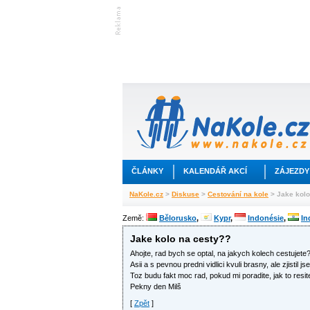
ČLÁNKY
KALENDÁŘ AKCÍ
ZÁJEZDY
NaKole.cz
>
Diskuse
>
Cestování na kole
> Jake kolo
Země:
Bělorusko
,
Kypr
,
Indonésie
,
In
Jake kolo na cesty??
Ahojte, rad bych se optal, na jakych kolech cestujete?
Asii a s pevnou predni vidlici kvuli brasny, ale zjistil
Toz budu fakt moc rad, pokud mi poradite, jak to resit
Pekny den Milš
[
Zpět
]