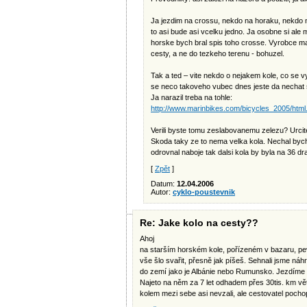
Ja jezdim na crossu, nekdo na horaku, nekdo na
to asi bude asi vcelku jedno. Ja osobne si ale m
horske bych bral spis toho crosse. Vyrobce ma
cesty, a ne do tezkeho terenu - bohuzel.
Tak a ted – vite nekdo o nejakem kole, co se vy
se neco takoveho vubec dnes jeste da nechat 
Ja narazil treba na tohle:
http://www.marinbikes.com/bicycles_2005/html.
Verili byste tomu zeslabovanemu zelezu? Urcit
Skoda taky ze to nema velka kola. Nechal bych
odrovnal naboje tak dalsi kola by byla na 36 dr
[
Zpět
]
Datum:
12.04.2006
Autor:
cyklo-poustevnik
Re: Jake kolo na cesty??
Ahoj
na starším horském kole, pořízeném v bazaru, pev
vše šlo svařit, přesně jak píšeš. Sehnali jsme náh
do zemí jako je Albánie nebo Rumunsko. Jezdíme 
Najeto na něm za 7 let odhadem přes 30tis. km v
kolem mezi sebe asi nevzali, ale cestovatel pochop