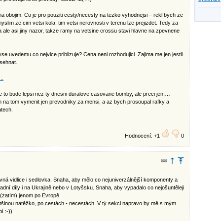
 obojim. Co je pro pouziti cesty/necesty na tezko vyhodnejsi – rekl bych ze
yslim ze cim vetsi kola, tim vetsi nerovnosti v terenu lze prejizdet. Tedy za
 ale asi jiny nazor, takze ramy na vetsine crossu stavi hlavne na zpevnene
se uvedemu co nejvice priblizuje? Cena neni rozhodujici. Zajima me jen jestli
sehnat.
..
e to bude lepsi nez ty dnesni duralove casovane bomby, ale preci jen,…
 na tom vymenit jen prevodniky za mensi, a az bych prosoupal rafky a
atech.
Hodnocení: +1
0
ná vidlice i sedlovka. Snaha, aby mělo co nejuniverzálnější komponenty a
radní díly i na Ukrajině nebo v Lotyšsku. Snaha, aby vypadalo co nejošuntěleji
(zatím) jenom po Evropě.
ětšinou natěžko, po cestách - necestách. V tý sekci napravo by mě s mým
í :-))