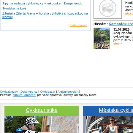
Hled
Tipy na nejlepší cyklostezky v rakouském Burgenlandu
na ko
Tyrolsko na kole
Jsem 
Zillertal a Zillertal Arena – horská cyklistika s lyžovačkou na
více 
ledovci
Hledám:
Kamarádku na
[
Další články
]
31.07.2026
Ahoj, hledám
cyklovýlety n
jsem z Bero
více »
Cyklozájezdy
|
Dokempu.cz
|
Cyklobazar
|
Aktivni dovolená
Perfektní
funkční oblečení
pro vaše sportovní aktivity, od značky Moira.
Cykloturistika
Městská cyklis