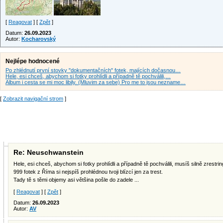
[
Reagovat
] [
Zpět
]
Datum:
26.09.2023
Autor:
Kocharovský
Nejlépe hodnocené
Po zhlédnutí první stovky "dokumentačních" fotek, majících dočasnou…
Hele, esi chceš, abychom si fotky prohlídli a případně tě pochválili,…
Album i cesta se mi moc libily. (Mluvim za sebe) Pro me to jsou nezname…
[
Zobrazit navigační strom
]
Re: Neuschwanstein
Hele, esi chceš, abychom si fotky prohlídli a případně tě pochválili, musíš silně zrestri
999 fotek z Říma si nejspíš prohlédnou tvoji blízcí jen za trest.
Tady tě s těmi objemy asi většina pošle do zadele ...
[
Reagovat
] [
Zpět
]
Datum:
26.09.2023
Autor:
AV