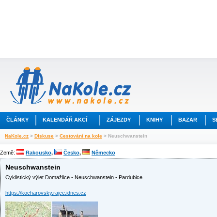
ČLÁNKY
KALENDÁŘ AKCÍ
ZÁJEZDY
KNIHY
BAZAR
S
NaKole.cz
>
Diskuse
>
Cestování na kole
> Neuschwanstein
Země:
Rakousko
,
Česko
,
Německo
Neuschwanstein
Cyklistický výlet Domažlice - Neuschwanstein - Pardubice.
https://kocharovsky.rajce.idnes.cz