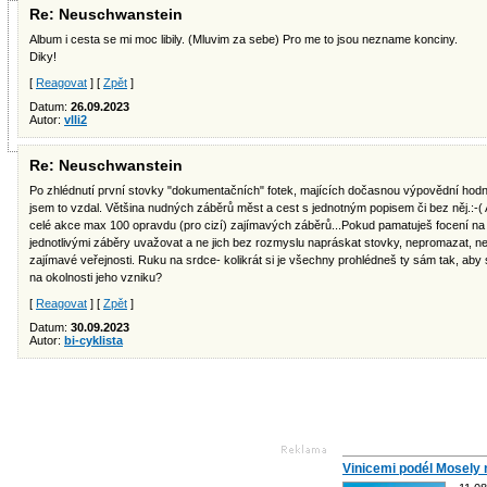
Re: Neuschwanstein
Album i cesta se mi moc libily. (Mluvim za sebe) Pro me to jsou nezname konciny.
Diky!
[
Reagovat
] [
Zpět
]
Datum:
26.09.2023
Autor:
vlli2
Re: Neuschwanstein
Po zhlédnutí první stovky "dokumentačních" fotek, majících dočasnou výpovědní hodn
jsem to vzdal. Většina nudných záběrů měst a cest s jednotným popisem či bez něj.:-( 
celé akce max 100 opravdu (pro cizí) zajímavých záběrů...Pokud pamatuješ focení na k
jednotlivými záběry uvažovat a ne jich bez rozmyslu napráskat stovky, nepromazat, n
zajímavé veřejnosti. Ruku na srdce- kolikrát si je všechny prohlédneš ty sám tak, ab
na okolnosti jeho vzniku?
[
Reagovat
] [
Zpět
]
Datum:
30.09.2023
Autor:
bi-cyklista
Vinicemi podél Mosely 