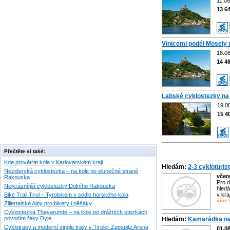
11.08
13 6
Vinicemi podél Mosely 
18.08
14 4
Labské cyklostezky na
19.08
15 4
Přečtěte si také:
Kde provětrat kola v Karlovarském kraji
Hledám:
2-3 cykloturis
Neziderská cyklostezka – na kole po slunečné straně
včer
Rakouska
Pro d
Nejkrásnější cyklostezky Dolního Rakouska
hledá
Bike Trail Tirol – Tyrolskem v sedle horského kola
v kra
více 
Zillertalské Alpy pro bikery i pěšáky
Cyklostezka Thayarunde – na kole po drážních stezkách
povodím řeky Dyje
Hledám:
Kamarádka na
Cyklotrasy a moderní single traily v Tiroler Zugspitz Arena
01.0