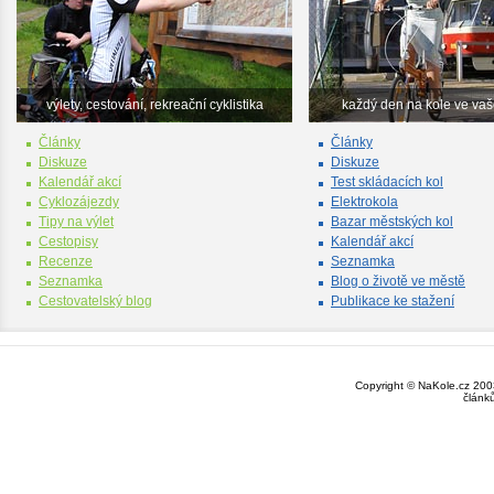
výlety, cestování, rekreační cyklistika
každý den na kole ve va
Články
Články
Diskuze
Diskuze
Kalendář akcí
Test skládacích kol
Cyklozájezdy
Elektrokola
Tipy na výlet
Bazar městských kol
Cestopisy
Kalendář akcí
Recenze
Seznamka
Seznamka
Blog o životě ve městě
Cestovatelský blog
Publikace ke stažení
Copyright © NaKole.cz 2003
článk