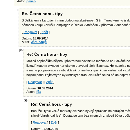
Autor:
pavelv
Re: Černá hora - tipy
S Balkánem a kartušemi mám obdobnou zkušenost. S tím Tureckem, to je dos
náhodou koupil kartuši Campingaz v Řecku v Aténách v přístavu v obchodě
[
Reagovat
] [
Zpět
]
Datum:
15.09.2014
Autor:
Jára-Krejčí
Re: Černá hora - tipy
Možná nepřináším nějakou převratnou novinku a možná to na Balkáně neplat
jistotu" koupím plynové kartuše ve stavebninách. Baumax, Hornbach a pod
a různé podpalovače se obvykle skromně krčí i pár kusů kartuší od každ
nejsou podél zajímavých cyklistických tras, ale určitě se na ně dá dopta
[
Reagovat
] [
Zpět
]
Datum:
16.09.2014
Autor:
Ifča
Re: Černá hora - tipy
Bohužel, tyhle velké markety ale zase bývají zpravidla na okrajích mě
silnici (okruh, dálnice). Dostat se tam bez místních znalostí bývá troš
[
Reagovat
] [
Zpět
]
Datum:
16.09.2014