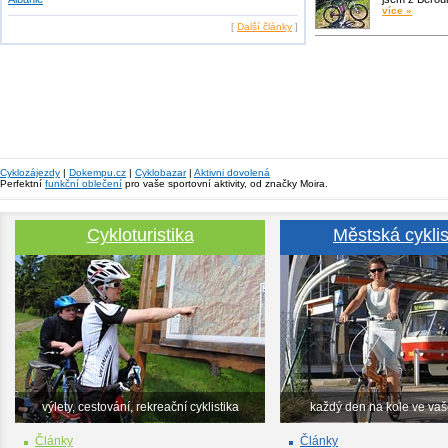
více »
[
Další články
]
Cyklozájezdy
|
Dokempu.cz
|
Cyklobazar
|
Aktivni dovolená
Perfektní
funkční oblečení
pro vaše sportovní aktivity, od značky Moira.
Cykloturistika
Městská cyklis
výlety, cestování, rekreační cyklistika
každý den na kole ve va
Články
Články