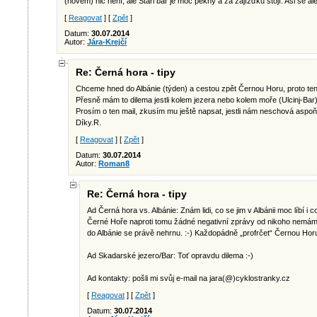
(novém) nic není, ale Stari bar je moc pěkný a za zajížďku stojí. Asi se
[
Reagovat
] [
Zpět
]
Datum:
30.07.2014
Autor:
Jára-Krejčí
Re: Černá hora - tipy
Chceme hned do Albánie (týden) a cestou zpět Černou Horu, proto te
Přesně mám to dilema jestli kolem jezera nebo kolem moře (Ulcinj-Bar
Prosím o ten mail, zkusím mu ještě napsat, jestli nám neschová aspoň 
Díky.R.
[
Reagovat
] [
Zpět
]
Datum:
30.07.2014
Autor:
Roman8
Re: Černá hora - tipy
Ad Černá hora vs. Albánie: Znám lidi, co se jim v Albánii moc líbí i
Černé Hoře naproti tomu žádné negativní zprávy od nikoho nemám. 
do Albánie se právě nehrnu. :-) Každopádně „profrčet“ Černou Horu 
Ad Skadarské jezero/Bar: Toť opravdu dilema :-)
Ad kontakty: pošli mi svůj e-mail na jara(@)cyklostranky.cz
[
Reagovat
] [
Zpět
]
Datum:
30.07.2014