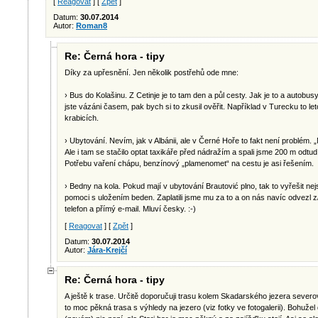
[
Reagovat
] [
Zpět
]
Datum:
30.07.2014
Autor:
Roman8
Re: Černá hora - tipy
Díky za upřesnění. Jen několik postřehů ode mne:
› Bus do Kolašinu. Z Cetinje je to tam den a půl cesty. Jak je to a autobus
jste vázáni časem, pak bych si to zkusil ověřit. Například v Turecku to leto
krabicích.
› Ubytování. Nevím, jak v Albánii, ale v Černé Hoře to fakt není problém. „
Ale i tam se stačilo optat taxikáře před nádražím a spali jsme 200 m odtud
Potřebu vaření chápu, benzínový „plamenomet“ na cestu je asi řešením.
› Bedny na kola. Pokud mají v ubytování Brautović plno, tak to vyřešit nejs
pomoci s uložením beden. Zaplatili jsme mu za to a on nás navíc odvezl z/
telefon a přímý e-mail. Mluví česky. :-)
[
Reagovat
] [
Zpět
]
Datum:
30.07.2014
Autor:
Jára-Krejčí
Re: Černá hora - tipy
A ještě k trase. Určitě doporučuji trasu kolem Skadarského jezera sev
to moc pěkná trasa s výhledy na jezero (viz fotky ve fotogalerii). Bohužel 