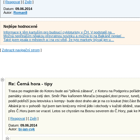
[
Reagovat
] [
Zpět
]
Datum:
09.06.2014
Autor:
Roman8
Nejlépe hodnocené
Informace k těm kartuším pro budoucí cykloturisty v ČH. V podstatě na…
Možná nepřináším nějakou převratnou novinku a možná to na Balkáně neplatí…
Také jsem psala o městech a i na vsi vědí, že tyto markety bývají jen u…
[
Zobrazit navigační strom
]
Re: Černá hora - tipy
Trasa po magistrále do Kotoru bude asi "pěkná zábava", z Kotoru na Podgoricu pořádné
památky skoro na celý den. Směr Plav kaňonem Morača (stoupání,dost provoz, tunel
podél pobřeží jsou letoviska s kempy- bude dost draho ale je na co koukat (hist.část Bu
Albánii je to v pohodě- byl jsem tam loni(ceny mírné jídlo i obchody v každé dědině, st
přes Č.Horu jsem se vracel. Letos se chystám na Bosnu severem do Č.Hory, pak ke Kot
[
Reagovat
] [
Zpět
]
Datum:
09.06.2014
Autor:
bi-jan-cyk