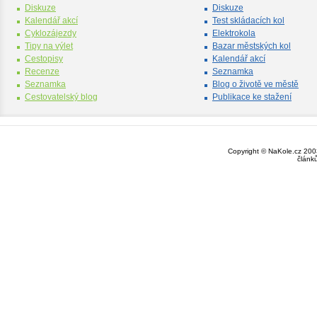
Diskuze
Diskuze
Kalendář akcí
Test skládacích kol
Cyklozájezdy
Elektrokola
Tipy na výlet
Bazar městských kol
Cestopisy
Kalendář akcí
Recenze
Seznamka
Seznamka
Blog o životě ve městě
Cestovatelský blog
Publikace ke stažení
Copyright © NaKole.cz 2003
článk