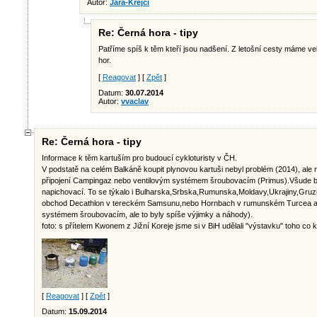
Autor:
Jára-Krejčí
Re: Černá hora - tipy
Patříme spíš k těm kteří jsou nadšení. Z letošní cesty máme ve
hor.
[
Reagovat
] [
Zpět
]
Datum:
30.07.2014
Autor:
vvaclav
Re: Černá hora - tipy
Informace k těm kartuším pro budoucí cykloturisty v ČH.
V podstatě na celém Balkáně koupit plynovou kartuši nebyl problém (2014), ale
připojení Campingaz nebo ventilovým systémem šroubovacím (Primus).Všude by
napichovací. To se týkalo i Bulharska,Srbska,Rumunska,Moldavy,Ukrajiny,Gruzi
obchod Decathlon v tereckém Samsunu,nebo Hornbach v rumunském Turcea a pod
systémem šroubovacím, ale to byly spíše výjimky a náhody).
foto: s přítelem Kwonem z Jižní Koreje jsme si v BiH udělali "výstavku" toho co
[
Reagovat
] [
Zpět
]
Datum:
15.09.2014