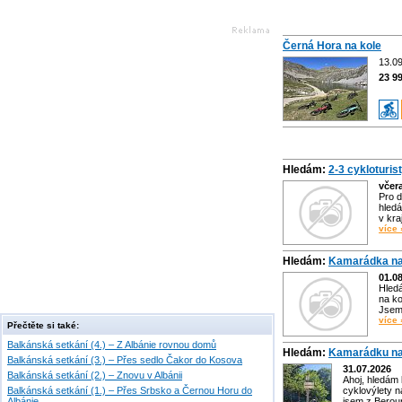
Černá Hora na kole
13.09
23 9
Hledám:
2-3 cykloturis
včer
Pro d
hledá
v kra
více 
Hledám:
Kamarádka na
01.0
Hled
na ko
Jsem 
více 
Přečtěte si také:
Balkánská setkání (4.) – Z Albánie rovnou domů
Hledám:
Kamarádku na
Balkánská setkání (3.) – Přes sedlo Čakor do Kosova
31.07.2026
Balkánská setkání (2.) – Znovu v Albánii
Ahoj, hledám
Balkánská setkání (1.) – Přes Srbsko a Černou Horu do
cyklovýlety n
Albánie
jsem z Bero