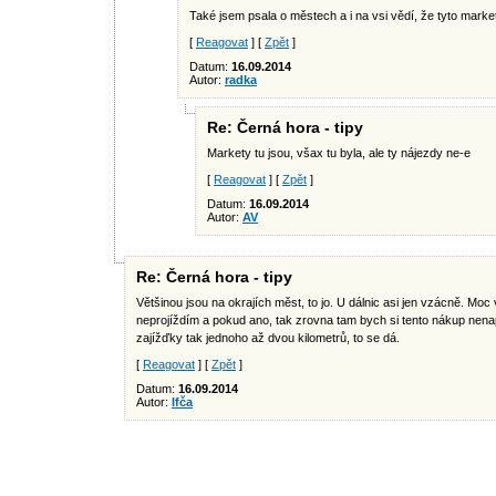
Také jsem psala o městech a i na vsi vědí, že tyto market
[
Reagovat
] [
Zpět
]
Datum:
16.09.2014
Autor:
radka
Re: Černá hora - tipy
Markety tu jsou, všax tu byla, ale ty nájezdy ne-e
[
Reagovat
] [
Zpět
]
Datum:
16.09.2014
Autor:
AV
Re: Černá hora - tipy
Většinou jsou na okrajích měst, to jo. U dálnic asi jen vzácně. Mo
neprojíždím a pokud ano, tak zrovna tam bych si tento nákup nena
zajížďky tak jednoho až dvou kilometrů, to se dá.
[
Reagovat
] [
Zpět
]
Datum:
16.09.2014
Autor:
Ifča