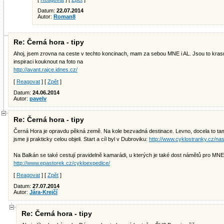
Datum:
22.07.2014
Autor:
Roman8
Re: Černá hora - tipy
Ahoj, jsem zrovna na ceste v techto koncinach, mam za sebou MNE i AL. Jsou to krasne
inspiraci kouknout na foto na
http://avant.rajce.idnes.cz/
[
Reagovat
] [
Zpět
]
Datum:
24.06.2014
Autor:
pavelv
Re: Černá hora - tipy
Černá Hora je opravdu pěkná země. Na kole bezvadná destinace. Levno, docela to tam fu
jsme ji prakticky celou objeli. Start a cíl byl v Dubroviku:
http://www.cyklostranky.cz/nas
Na Balkán se také cestují pravidelně kamarádi, u kterých je také dost námětů pro MNE
http://www.epastorek.cz/cykloexpedice/
[
Reagovat
] [
Zpět
]
Datum:
27.07.2014
Autor:
Jára-Krejčí
Re: Černá hora - tipy