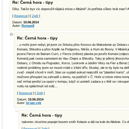
Re: Černá hora - tipy
Díky. Takže bys víc doporučil nějaká místa v Albánii? Je potřeba vůbec brát stan? A
[
Reagovat
] [
Zpět
]
Datum:
10.06.2014
Autor:
Roman8
Re: Černá hora - tipy
...u moře jsem nebyl, jel jsem ze Srbska přes Kosovo do Makedonie az Debaru d
Komani, Shkodra a přes Koplik na Podgoricu, Nikšic a Hum do Bosny. V Albánii 
jezera Fierze do Bairam Curri, z Fierze (město) plavba po jezeře Komani (odje
Komani),pak cesta samotami do Vau i Dejes a Shkodry. Taky je pěkný jihovýcho
Debaru, z Ohridu na Pogradec, Korce, Leskovik a údolím Vlory na Fier a Berat (t
rodinné problémy jsem se musel vrátit o 14dní dřív, škoda), ale to by bylo na de
zvaž- stejně chceš k moři..Stan se vyplatí-pokud nejezdíš na "platební kartu", u
možnost přespání na zahradě u domu, na pobřeží v Č. Hoře si místo mimo kem
nač mrhat penězi za spaní v kempu, když si usteleš zadara a v létě se i okoup
vodu na opláchnutí od soli)....
[
Reagovat
] [
Zpět
]
Datum:
10.06.2014
Autor:
bi-jan-cyk
Re: Černá hora - tipy
nakonec zkusíme popojet busem směr Kolasin a dál na kole do Albánie. Co div
[
Reagovat
] [
Zpět
]