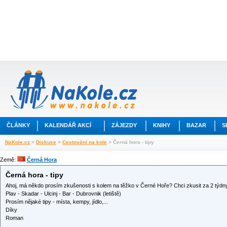
ČLÁNKY
KALENDÁŘ AKCÍ
ZÁJEZDY
KNIHY
BAZAR
S
NaKole.cz
>
Diskuse
>
Cestování na kole
> Černá hora - tipy
Země:
Černá Hora
Černá hora - tipy
Ahoj, má někdo prosím zkušenosti s kolem na těžko v Černé Hoře? Chci zkusit za 2 týdny
Plav - Skadar - Ulcinj - Bar - Dubrovnik (letiště)
Prosím nějaké tipy - místa, kempy, jídlo,...
Díky
Roman