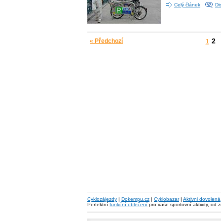
Celý článek
Di
2
« Předchozí
1
Cyklozájezdy
|
Dokempu.cz
|
Cyklobazar
|
Aktivni dovolená
Perfektní
funkční oblečení
pro vaše sportovní aktivity, od 