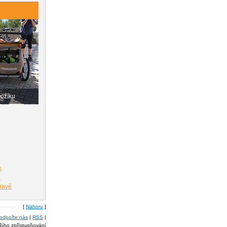
vozíku
k
i
pravě
[
Nahoru
]
odpořte nás
|
RSS
|
lšího zpřístupňování