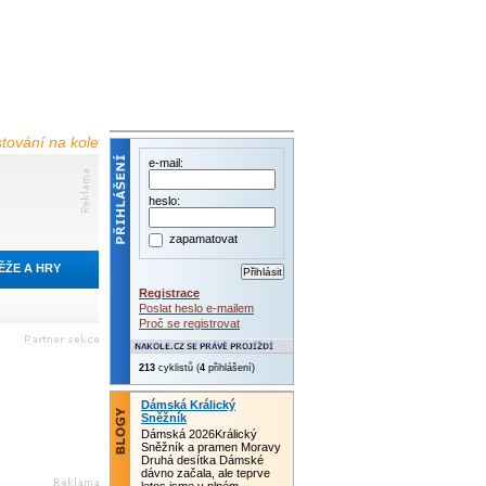
estování na kole
e-mail:
heslo:
zapamatovat
ĚŽE A HRY
Registrace
Poslat heslo e-mailem
Proč se registrovat
213
cyklistů (
4
přihlášení)
Dámská Králický
Sněžník
Dámská 2026Králický
Sněžník a pramen Moravy
Druhá desítka Dámské
dávno začala, ale teprve