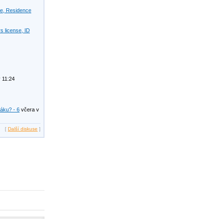
se, Residence
s license, ID
 11:24
žáku? - 6
včera v
[
Další diskuse
]