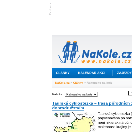
ČLÁNKY
KALENDÁŘ AKCÍ
ZÁJEZDY
NaKole.cz
>
Články
> Rakousko na kole
Rubrika:
Taurská cyklostezka – trasa přírodních z
dobrodružstvím
Taurská cyklostezka 
pojmenována po hors
není nikterak náročno
malebnosti krajiny je