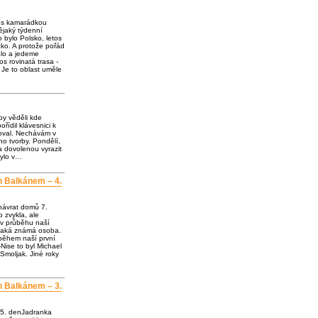
e s kamarádkou
jaký týdenní
o bylo Polsko, letos
ko. A protože pořád
olo a jedeme
os rovinatá trasa -
 Je to oblast uměle
by věděli kde
ořídil klávesnici k
loval. Nechávám v
o tvorby. Pondělí,
a dovolenou vyrazit
bylo v…
h Balkánem – 4.
návrat domů 7.
 zvykla, ale
 v průběhu naší
ějaká známá osoba.
 během naší první
Nise to byl Michael
Smoljak. Jiné roky
h Balkánem – 3.
 5. denJadranka