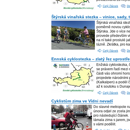
Celý článek
Di
Štýrská vinařská stezka – vinice, sady, 
Štýrská vinařská ste
poměrně novou cyklist
Štýrska. Jde o více n
provede především vi
na ní také proslulé ja
lázně. Zkrátka, pro 
Celý článek
Di
Ennská cyklostezka – zlatý řez uprost
Enžská cyklostezka, 
se právem řadí mezi n
části vás ohromí hors
projedete národními
(Kalkalpen) a podél č
až k soutoku s Dunaj
Celý článek
Di
Cyklistům zima ve Vídni nevadí
Do slavné metropole n
února odjel ze zcela j
pro následující článek.
lámala zima s jarem, js
s vámi podělit.