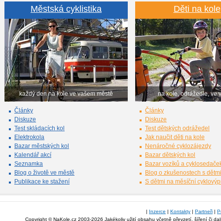
Městská cyklistika
Děti na kole
každý den na kole ve vašem městě
na kole, odrážedle, ve 
Články
Články
Diskuze
Diskuze
Test skládacích kol
Test dětských odrážedel
Elektrokola
Jak naučit děti na kole
Bazar městských kol
Nenáročné cyklozájezdy
Kalendář akcí
Bazar dětských kol
Seznamka
Bazar vozíků a cyklosedače
Blog o životě ve městě
Blog o zkušenostech s dětm
Publikace ke stažení
S dětmi na měsíční cyklový
|
Inzerce
|
Kontakty
|
Partneři
|
P
Copyright © NaKole.cz 2003-2026 Jakékoliv užití obsahu včetně převzetí, šíření či da