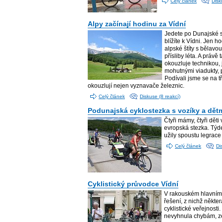
Celý článek
Disk
Alpy začínají hodinu za Vídní
Jedete po Dunajské s
blížíte k Vídni. Jen 
alpské štíty s bělavo
přísliby léta. A práv
okouzluje technikou,
mohutnými viadukty, p
Podívali jsme se na tř
okouzlují nejen vyznavače železnic.
Celý článek
Diskuse (8 reakcí)
Podunajská cyklostezka s vozíky a dět
Čtyři mámy, čtyři dět
evropská stezka. Týd
užily spoustu legrace
Celý článek
Di
Cyklistický průvodce Vídní
V rakouském hlavním m
řešení, z nichž někt
cyklistické veřejnost
nevyhnula chybám, ze 