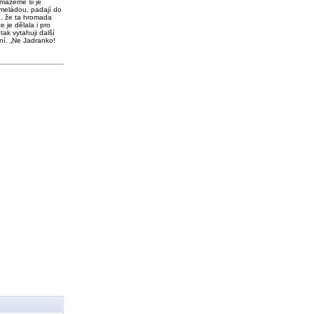
 mažeme si je
meládou, padají do
o, že ta hromada
e je dělala i pro
tak vytahuji další
ní. „Ne Jadranko!