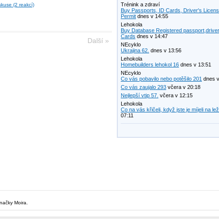
Trénink a zdraví
skuse (2 reakcí)
Buy Passports, ID Cards, Driver's Licen
Permit
dnes v 14:55
Lehokola
Buy Database Registered passport,driver
Cards
dnes v 14:47
Další »
NEcyklo
Ukrajina 62.
dnes v 13:56
Lehokola
Homebuilders lehokol 16
dnes v 13:51
NEcyklo
Co vás pobavilo nebo potěšilo 201
dnes v
Co vás zaujalo 293
včera v 20:18
Nejlepší vtip 57.
včera v 12:15
Lehokola
Co na vás křičeli, když jste je míjeli na le
07:11
značky Moira.