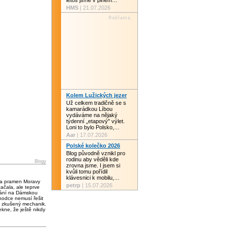
letos jsme v plném…
HMS
| 21.07.2026
Kolem Lužických jezer
Už celkem tradičně se s
kamarádkou Líbou
vydáváme na nějaký
týdenní „etapový" výlet.
Loni to bylo Polsko,…
Aar
| 17.07.2026
Polské kolečko 2026
Blog původně vznikl pro
rodinu aby věděli kde
Blogy
zrovna jsme. I jsem si
kvůli tomu pořídil
klávesnici k mobilu,…
 a pramen Moravy
petrp
| 15.07.2026
čala, ale teprve
vání na Dámskou
chodce nemusí řešit
 zkušený mechanik.
kne, že ještě nikdy