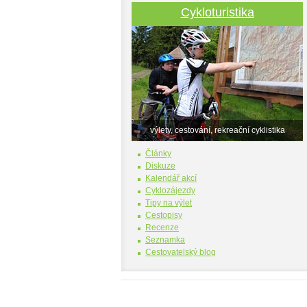
Cykloturistika
výlety, cestování, rekreační cyklistika
Články
Diskuze
Kalendář akcí
Cyklozájezdy
Tipy na výlet
Cestopisy
Recenze
Seznamka
Cestovatelský blog