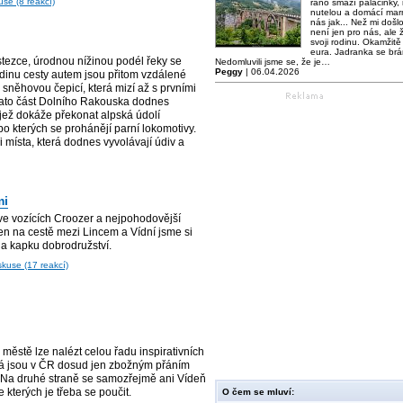
use (8 reakcí)
ráno smaží palačinky,
nutelou a domácí mar
nás jak... Než mi došl
není jen pro nás, ale ž
svoji rodinu. Okamžitě 
eura. Jadranka se brá
tezce, úrodnou nížinou podél řeky se
Nedomluvili jsme se, že je…
Peggy
| 06.04.2026
hodinu cesty autem jsou přitom vzdálené
u sněhovou čepicí, která mizí až s prvními
ě tato část Dolního Rakouska dodnes
 jež dokáže překonat alpská údolí
o kterých se prohánějí parní lokomotivy.
i místa, která dodnes vyvolávají údiv a
mi
i ve vozících Croozer a nejpohodovější
en na cestě mezi Lincem a Vídní jsme si
 a kapku dobrodružství.
skuse (17 reakcí)
ěstě lze nalézt celou řadu inspirativních
erá jsou v ČR dosud jen zbožným přáním
i. Na druhé straně se samozřejmě ani Vídeň
kterých je třeba se poučit.
O čem se mluví: