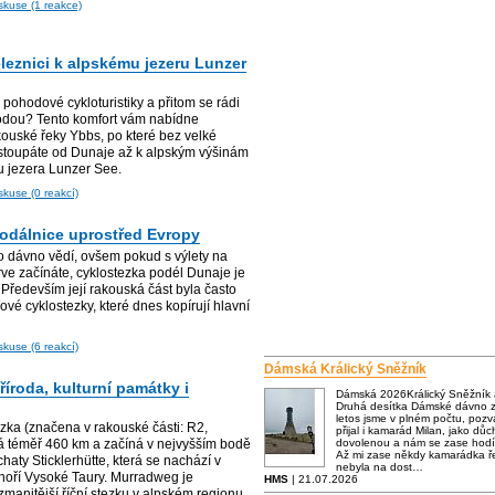
skuse (1 reakce)
leznici k alpskému jezeru Lunzer
e pohodové cykloturistiky a přitom se rádi
rodou? Tento komfort vám nabídne
kouské řeky Ybbs, po které bez velké
toupáte od Dunaje až k alpským výšinám
u jezera Lunzer See.
skuse (0 reakcí)
odálnice uprostřed Evropy
to dávno vědí, ovšem pokud s výlety na
rve začínáte, cyklostezka podél Dunaje je
Především její rakouská část byla často
ové cyklostezky, které dnes kopírují hlavní
skuse (6 reakcí)
Dámská Králický Sněžník
íroda, kulturní památky i
Dámská 2026Králický Sněžník
Druhá desítka Dámské dávno za
letos jsme v plném počtu, poz
zka (značena v rakouské části: R2,
přijal i kamarád Milan, jako dů
á téměř 460 km a začíná v nejvyšším bodě
dovolenou a nám se zase hodí
Až mi zase někdy kamarádka ře
haty Sticklerhütte, která se nachází v
nebyla na dost…
hoří Vysoké Taury. Murradweg je
HMS
| 21.07.2026
manitější říční stezku v alpském regionu.