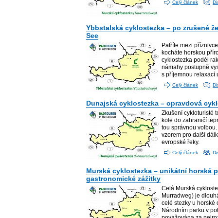
Celý článek
Di
Ybbstalská cyklostezka – po zrušené že
See
Patříte mezi příznivc
kocháte horskou pří
cyklostezka podél ra
námahy postupně vys
s příjemnou relaxací 
Celý článek
Di
Dunajská cyklostezka – opravdová cykl
Zkušení cykloturisté 
kole do zahraničí tep
tou správnou volbou. 
vzorem pro další dálk
evropské řeky.
Celý článek
Di
Murská cyklostezka – unikátní horská př
gastronomické zážitky
Celá Murská cykloste
Murradweg) je dlouh
celé stezky u horské c
Národním parku v po
považována za nejroz