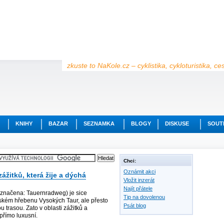
zkuste to NaKole.cz – cyklistika, cykloturistika, c
KNIHY
BAZAR
SEZNAMKA
BLOGY
DISKUSE
SOUT
Chci:
Oznámit akci
ážitků, která žije a dýchá
Vložit inzerát
Najít přátele
(značena: Tauernradweg) je sice
Tip na dovolenou
kém hřebenu Vysokých Taur, ale přesto
Psát blog
u trasou. Zato v oblasti zážitků a
 přímo luxusní.