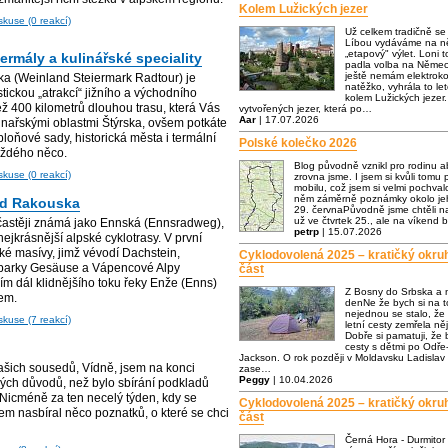
Kolem Lužických jezer
skuse (0 reakcí)
Už celkem tradičně s
Líbou vydáváme na ně
„etapový" výlet. Loni t
termály a kulinářské speciality
padla volba na Němec
ještě nemám elektrok
zka (Weinland Steiermark Radtour) je
natěžko, vyhrála to let
ickou „atrakcí“ jižního a východního
kolem Lužických jezer.
ež 400 kilometrů dlouhou trasu, která Vás
vytvořených jezer, která po…
Aar
| 17.07.2026
nařskými oblastmi Štýrska, ovšem potkáte
bloňové sady, historická města i termální
Polské kolečko 2026
každého něco.
Blog původně vznikl pro rodinu a
skuse (0 reakcí)
zrovna jsme. I jsem si kvůli tomu p
mobilu, což jsem si velmi pochva
něm záměrně poznámky okolo jeh
řed Rakouska
29. červnaPůvodně jsme chtěli n
už ve čtvrtek 25., ale na víkend 
častěji známá jako Ennská (Ennsradweg),
petrp
| 15.07.2026
ejkrásnější alpské cyklotrasy. V první
ké masívy, jimž vévodí Dachstein,
Cyklodovolená 2025 – kratičký okru
 parky Gesäuse a Vápencové Alpy
část
ím dál klidnějšího toku řeky Enže (Enns)
Z Bosny do Srbska a 
em.
denNe že bych si na to
nejednou se stalo, že
skuse (7 reakcí)
letní cesty zemřela n
Dobře si pamatuji, že
cesty s dětmi po Odře-
Jackson. O rok později v Moldavsku Ladislav 
ašich sousedů, Vídně, jsem na konci
zase…
Peggy
| 10.04.2026
iných důvodů, než bylo sbírání podkladů
 Nicméně za ten necelý týden, kdy se
Cyklodovolená 2025 – kratičký okru
em nasbíral něco poznatků, o které se chci
část
Černá Hora - Durmitor