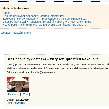
Nejlépe hodnocené
Super!
A co jiné ubytovací možnosti? Hostince, Zimmer frei?
Takovýhle hotel by ti nestačil? :-) Přečkali jsem v něm během noci tři…
V kempu jsem spalí v Radstadtu. Byl slušně vybavený a nebyl drahý. https:…
Hezký popis, nalákalo mne to, ale rád bych se od někoho, kdo cestu…
[
Zobrazit navigační strom
]
Re: Ennská cyklostezka – zlatý řez uprostřed Rakouska
Hezký popis, nalákalo mne to, ale rád bych se od někoho, kdo cestu absolvoval, dozvě
ideálně s odkazy a zkušenostmi. Jsem tramp penzista s elektrokolem (uvítám i parťáka č
Díky za kontakt na ciocarlia@seznam,cz
[
Reagovat
] [
Zpět
]
Datum:
12.11.2018
Autor:
ciocarlia