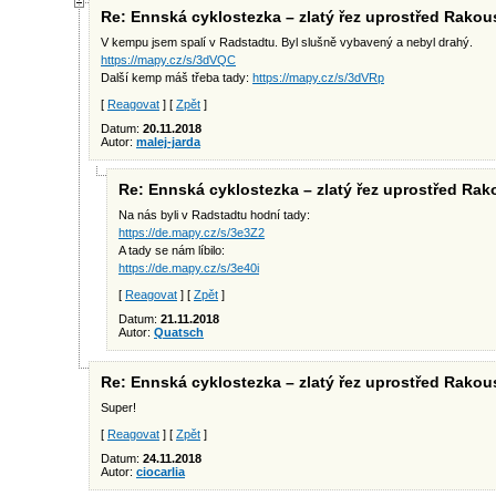
Re: Ennská cyklostezka – zlatý řez uprostřed Rakou
V kempu jsem spalí v Radstadtu. Byl slušně vybavený a nebyl drahý.
https://mapy.cz/s/3dVQC
Další kemp máš třeba tady:
https://mapy.cz/s/3dVRp
[
Reagovat
] [
Zpět
]
Datum:
20.11.2018
Autor:
malej-jarda
Re: Ennská cyklostezka – zlatý řez uprostřed Ra
Na nás byli v Radstadtu hodní tady:
https://de.mapy.cz/s/3e3Z2
A tady se nám líbilo:
https://de.mapy.cz/s/3e40i
[
Reagovat
] [
Zpět
]
Datum:
21.11.2018
Autor:
Quatsch
Re: Ennská cyklostezka – zlatý řez uprostřed Rakou
Super!
[
Reagovat
] [
Zpět
]
Datum:
24.11.2018
Autor:
ciocarlia