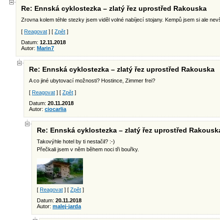
Re: Ennská cyklostezka – zlatý řez uprostřed Rakouska
Zrovna kolem téhle stezky jsem viděl volné nabíjecí stojany. Kempů jsem si ale nev
[
Reagovat
] [
Zpět
]
Datum:
12.11.2018
Autor:
Marin7
Re: Ennská cyklostezka – zlatý řez uprostřed Rakouska
A co jiné ubytovací možnosti? Hostince, Zimmer frei?
[
Reagovat
] [
Zpět
]
Datum:
20.11.2018
Autor:
ciocarlia
Re: Ennská cyklostezka – zlatý řez uprostřed Rakousk
Takovýhle hotel by ti nestačil? :-)
Přečkali jsem v něm během noci tři bouřky.
[
Reagovat
] [
Zpět
]
Datum:
20.11.2018
Autor:
malej-jarda