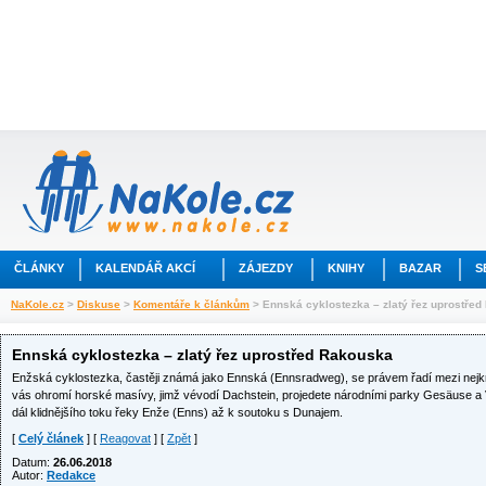
ČLÁNKY
KALENDÁŘ AKCÍ
ZÁJEZDY
KNIHY
BAZAR
S
NaKole.cz
>
Diskuse
>
Komentáře k článkům
> Ennská cyklostezka – zlatý řez uprostře
Ennská cyklostezka – zlatý řez uprostřed Rakouska
Enžská cyklostezka, častěji známá jako Ennská (Ennsradweg), se právem řadí mezi nejkrá
vás ohromí horské masívy, jimž vévodí Dachstein, projedete národními parky Gesäuse a 
dál klidnějšího toku řeky Enže (Enns) až k soutoku s Dunajem.
[
Celý článek
] [
Reagovat
] [
Zpět
]
Datum:
26.06.2018
Autor:
Redakce