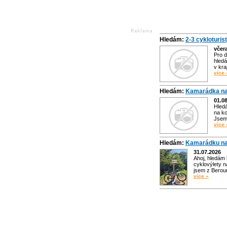
Hledám:
2-3 cykloturis
včer
Pro d
hledá
v kra
více 
Hledám:
Kamarádka na
01.0
Hled
na ko
Jsem 
více 
Hledám:
Kamarádku na
31.07.2026
Ahoj, hledám
cyklovýlety n
jsem z Bero
více »