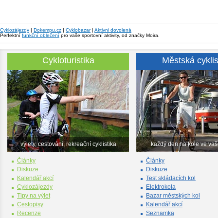
Cyklozájezdy
|
Dokempu.cz
|
Cyklobazar
|
Aktivni dovolená
Perfektní
funkční oblečení
pro vaše sportovní aktivity, od značky Moira.
Cykloturistika
Městská cyklis
výlety, cestování, rekreační cyklistika
každý den na kole ve va
Články
Články
Diskuze
Diskuze
Kalendář akcí
Test skládacích kol
Cyklozájezdy
Elektrokola
Tipy na výlet
Bazar městských kol
Cestopisy
Kalendář akcí
Recenze
Seznamka