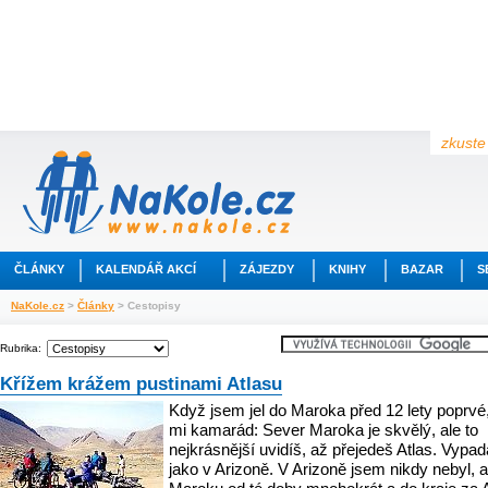
zkuste 
ČLÁNKY
KALENDÁŘ AKCÍ
ZÁJEZDY
KNIHY
BAZAR
S
NaKole.cz
>
Články
> Cestopisy
Rubrika:
Křížem krážem pustinami Atlasu
Když jsem jel do Maroka před 12 lety poprvé,
mi kamarád: Sever Maroka je skvělý, ale to
nejkrásnější uvidíš, až přejedeš Atlas. Vypad
jako v Arizoně. V Arizoně jsem nikdy nebyl, a