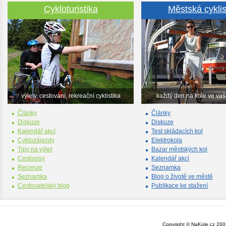
Cykloturistika
Městská cyklis
výlety, cestování, rekreační cyklistika
každý den na kole ve va
Články
Články
Diskuze
Diskuze
Kalendář akcí
Test skládacích kol
Cyklozájezdy
Elektrokola
Tipy na výlet
Bazar městských kol
Cestopisy
Kalendář akcí
Recenze
Seznamka
Seznamka
Blog o životě ve městě
Cestovatelský blog
Publikace ke stažení
Copyright © NaKole.cz 2003