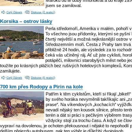
Maroku od té doby mnohokrát a do kraje za 
jsem se zamiloval.
Celý článek
Diskuse (2 reakcí)
Korsika – ostrov lásky
Perla středomoří, Amerika v malém, pohoří v
To všechno jsou přídomky, kterými se pyšní 
čtvrtý největší a možná nejkrásnější ostrov 
Středozemním moři. Cesta z Prahy tam trvá
přibližně 24 hodin, ale výsledek za to rozhodn
čeká vás učiněný ráj. Ať už jste cyklisti, horo
potápěči, milovníci starobylých měst nebo j
toužíte po krásných plážích bez rušivých hotelových komplexů, Kors
zamilujete.
Celý článek
Diskuse (0 reakcí)
700 km přes Rodopy a Pirin na kole
Patřím k těm cyklistům, kteří si říkají „bikeři“ 
by svého horáka nevyměnili takříkajíc ani „za
prase“. Na víkendových „kochacích“ vyjížď
nevadí nějaký ten kousek silnice, přesto teré
terén a dát si práci s pečlivým výběrem tras
vždycky stojí za trochu času. A když se člo
vypraví na dovolenou, je ochoten překousnout i nějaké to nepohodlí p
delším přejezdu autobusem, pak ten výběr je důležitý dvojnásob.