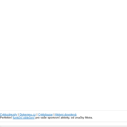
Cyklozájezdy
|
Dokempu.cz
|
Cyklobazar
|
Aktivni dovolená
Perfektní
funkční oblečení
pro vaše sportovní aktivity, od značky Moira.