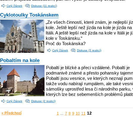
Celý článek
Diskuse (11 reakcí)
Cyklotoulky Toskánskem
„Ze všech činností, které znám, je nejlepší jí
kole. Ještě lepší než jízda na kole je jízda na
Itálii. A ještě lepší než jízda na kole v Itálii je 
kole v Toskánsku.“
Proč do Toskánska?
Celý článek
Diskuse (3 reakcí)
Pobaltím na kole
Pobaltí je blízké a přeci vzdálené. Pobaltí je
podmanivě známé a přesto pohansky tajemn
Pobaltí jsou vesnice, ve kterých neznají pum
takže vodu nabírají rumpálem, ale také vesn
sámošky uprostřed lesa či národního parku,
kterých lze bez sebemenších problémů platit
Celý článek
Diskuse (2 reakcí)
12
« Předchozí
1
7
8
9
10
11
…