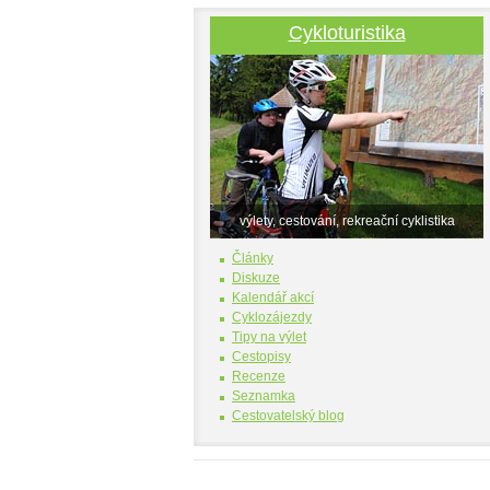
Cykloturistika
výlety, cestování, rekreační cyklistika
Články
Diskuze
Kalendář akcí
Cyklozájezdy
Tipy na výlet
Cestopisy
Recenze
Seznamka
Cestovatelský blog