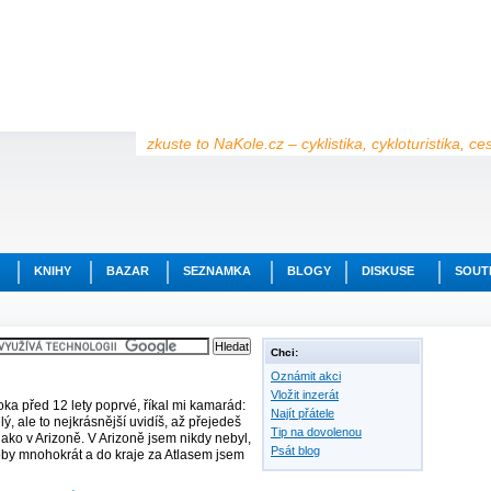
zkuste to NaKole.cz – cyklistika, cykloturistika, c
KNIHY
BAZAR
SEZNAMKA
BLOGY
DISKUSE
SOUT
Chci:
Oznámit akci
Vložit inzerát
ka před 12 lety poprvé, říkal mi kamarád:
Najít přátele
ý, ale to nejkrásnější uvidíš, až přejedeš
Tip na dovolenou
jako v Arizoně. V Arizoně jsem nikdy nebyl,
Psát blog
oby mnohokrát a do kraje za Atlasem jsem