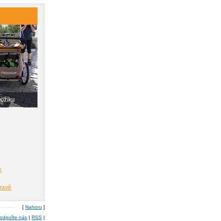
vozíku
k
i
pravě
[
Nahoru
]
odpořte nás
|
RSS
|