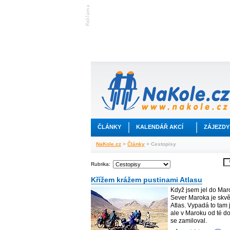
ČLÁNKY
KALENDÁŘ AKCÍ
ZÁJEZDY
NaKole.cz
>
Články
> Cestopisy
Rubrika:
Křížem krážem pustinami Atlasu
Když jsem jel do Maro
Sever Maroka je skvěl
Atlas. Vypadá to tam 
ale v Maroku od té d
se zamiloval.