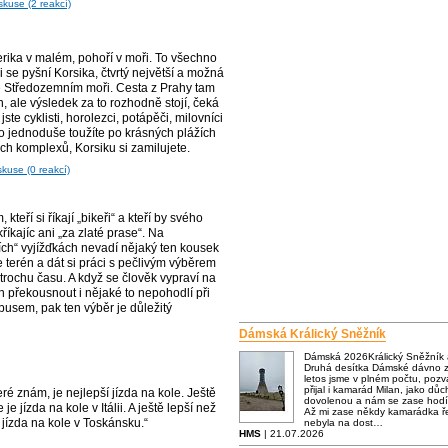
skuse (2 reakcí)
rika v malém, pohoří v moři. To všechno
i se pyšní Korsika, čtvrtý největší a možná
ve Středozemním moři. Cesta z Prahy tam
n, ale výsledek za to rozhodně stojí, čeká
jste cyklisti, horolezci, potápěči, milovníci
o jednoduše toužíte po krásných plážích
ch komplexů, Korsiku si zamilujete.
skuse (0 reakcí)
 kteří si říkají „bikeři“ a kteří by svého
říkajíc ani „za zlaté prase“. Na
ch“ vyjížďkách nevadí nějaký ten kousek
je terén a dát si práci s pečlivým výběrem
 trochu času. A když se člověk vypraví na
n překousnout i nějaké to nepohodlí při
busem, pak ten výběr je důležitý
Dámská Králický Sněžník
Dámská 2026Králický Sněžník
Druhá desítka Dámské dávno za
letos jsme v plném počtu, poz
přijal i kamarád Milan, jako dů
eré znám, je nejlepší jízda na kole. Ještě
dovolenou a nám se zase hodí
 je jízda na kole v Itálii. A ještě lepší než
Až mi zase někdy kamarádka ře
je jízda na kole v Toskánsku.“
nebyla na dost…
HMS
| 21.07.2026