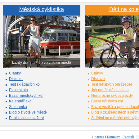
Městská cyklistika
Děti na kole
každý den na kole ve vašem městě
na kole, odrážedle, ve 
Články
Články
Diskuze
Diskuze
Test skládacích kol
Test dětských odrážedel
Elektrokola
Jak naučit děti na kole
Bazar městských kol
Nenáročné cyklozájezdy
Kalendář akcí
Bazar dětských kol
Seznamka
Bazar vozíků a cyklosedače
Blog o životě ve městě
Blog o zkušenostech s dětm
Publikace ke stažení
S dětmi na měsíční cyklový
|
Inzerce
|
Kontakty
|
Partneři
|
P