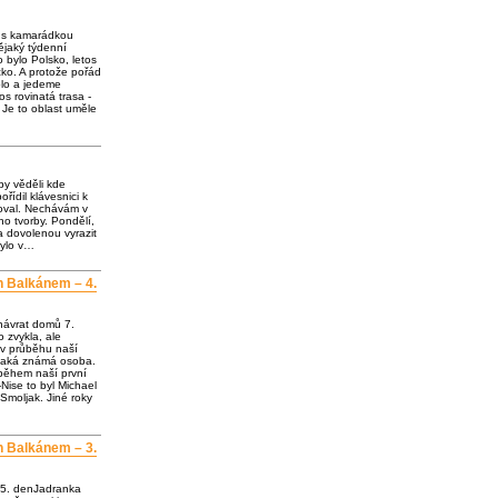
e s kamarádkou
jaký týdenní
o bylo Polsko, letos
ko. A protože pořád
olo a jedeme
os rovinatá trasa -
 Je to oblast uměle
by věděli kde
ořídil klávesnici k
loval. Nechávám v
o tvorby. Pondělí,
a dovolenou vyrazit
bylo v…
h Balkánem – 4.
návrat domů 7.
 zvykla, ale
 v průběhu naší
ějaká známá osoba.
 během naší první
Nise to byl Michael
Smoljak. Jiné roky
h Balkánem – 3.
 5. denJadranka