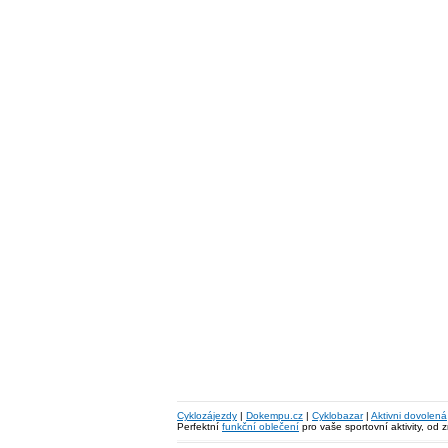
Cyklozájezdy
|
Dokempu.cz
|
Cyklobazar
|
Aktivni dovolená
Perfektní
funkční oblečení
pro vaše sportovní aktivity, od 