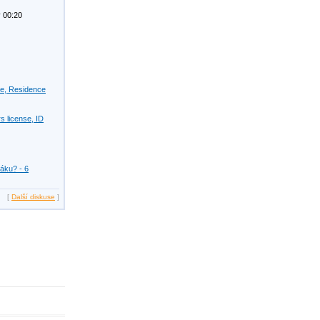
 00:20
se, Residence
s license, ID
žáku? - 6
[
Další diskuse
]