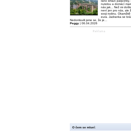
ráno smaží palačinky,
nutelou a domácí mar
nás jak... Než mi došl
není jen pro nás, ale ž
svoji rodinu. Okamžitě 
eura. Jadranka se brá
Nedomluvili jsme se, že je…
Peggy
| 06.04.2026
O čem se mluví: