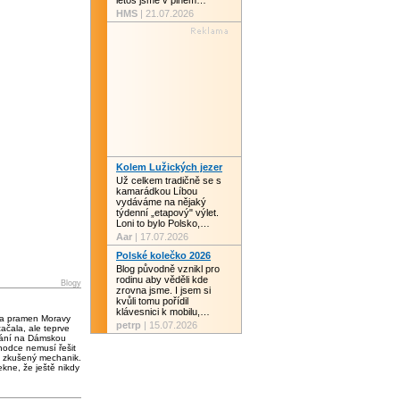
letos jsme v plném…
HMS
| 21.07.2026
Kolem Lužických jezer
Už celkem tradičně se s
kamarádkou Líbou
vydáváme na nějaký
týdenní „etapový" výlet.
Loni to bylo Polsko,…
Aar
| 17.07.2026
Polské kolečko 2026
Blog původně vznikl pro
rodinu aby věděli kde
Blogy
zrovna jsme. I jsem si
kvůli tomu pořídil
klávesnici k mobilu,…
 a pramen Moravy
petrp
| 15.07.2026
čala, ale teprve
vání na Dámskou
chodce nemusí řešit
 zkušený mechanik.
kne, že ještě nikdy