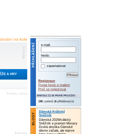
estování na kole
e-mail:
heslo:
zapamatovat
ĚŽE A HRY
Registrace
Poslat heslo e-mailem
Proč se registrovat
196
cyklistů (
6
přihlášených)
Dámská Králický
Sněžník
Dámská 2026Králický
Sněžník a pramen Moravy
Druhá desítka Dámské
dávno začala, ale teprve