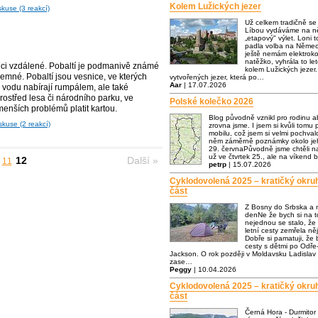
Kolem Lužických jezer
skuse (3 reakcí)
Už celkem tradičně s
Líbou vydáváme na ně
„etapový" výlet. Loni t
padla volba na Němec
ještě nemám elektrok
natěžko, vyhrála to let
řeci vzdálené. Pobaltí je podmanivě známé
kolem Lužických jezer.
emné. Pobaltí jsou vesnice, ve kterých
vytvořených jezer, která po…
Aar
| 17.07.2026
 vodu nabírají rumpálem, ale také
ostřed lesa či národního parku, ve
Polské kolečko 2026
enších problémů platit kartou.
Blog původně vznikl pro rodinu a
skuse (2 reakcí)
zrovna jsme. I jsem si kvůli tomu p
mobilu, což jsem si velmi pochva
něm záměrně poznámky okolo jeh
29. červnaPůvodně jsme chtěli n
už ve čtvrtek 25., ale na víkend 
12
Další »
11
petrp
| 15.07.2026
Cyklodovolená 2025 – kratičký okru
část
Z Bosny do Srbska a 
denNe že bych si na to
nejednou se stalo, že
letní cesty zemřela n
Dobře si pamatuji, že
cesty s dětmi po Odře-
Jackson. O rok později v Moldavsku Ladislav 
zase…
Peggy
| 10.04.2026
Cyklodovolená 2025 – kratičký okru
část
Černá Hora - Durmitor