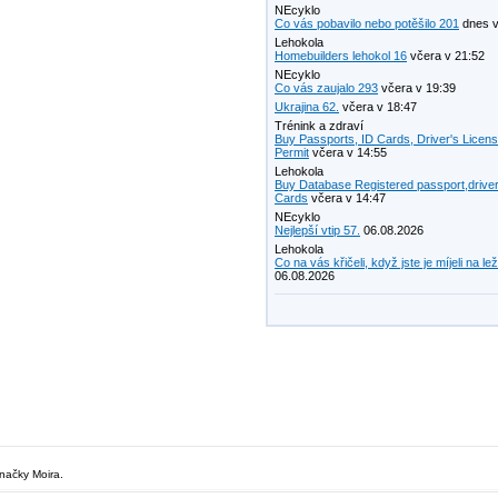
NEcyklo
Co vás pobavilo nebo potěšilo 201
dnes v
Lehokola
Homebuilders lehokol 16
včera v 21:52
NEcyklo
Co vás zaujalo 293
včera v 19:39
Ukrajina 62.
včera v 18:47
Trénink a zdraví
Buy Passports, ID Cards, Driver's Licen
Permit
včera v 14:55
Lehokola
Buy Database Registered passport,driver
Cards
včera v 14:47
NEcyklo
Nejlepší vtip 57.
06.08.2026
Lehokola
Co na vás křičeli, když jste je míjeli na le
06.08.2026
značky Moira.