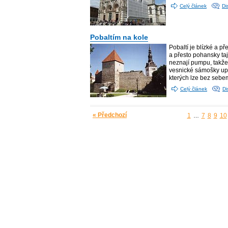
Celý článek
Di
Pobaltím na kole
Pobaltí je blízké a p
a přesto pohansky taj
neznají pumpu, takže
vesnické sámošky upr
kterých lze bez sebem
Celý článek
Di
« Předchozí
1
7
8
9
10
…