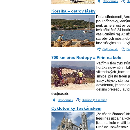
Celý článek
Di
Korsika – ostrov lásky
Perla středomoří, Ame
jsou přídomky, kterým
nejkrásnější ostrov 
trvá přibližně 24 hodi
vás učiněný ráj. Ať už 
starobylých měst neb
bez rušivých hotelový
Celý článek
Di
700 km přes Rodopy a Pirin na kole
Patřím k těm cyklistům,
horáka nevyměnili tak
víkendových „kochací
silnice, přesto terén 
trasy vždycky stojí za
dovolenou, je ochote
delším přejezdu auto
dvojnásob.
Celý článek
Diskuse (11 reakcí)
Cyklotoulky Toskánskem
„Ze všech činností, kt
lepší než jízda na kole
jízda na kole v Itálii 
Proč do Toskánska?