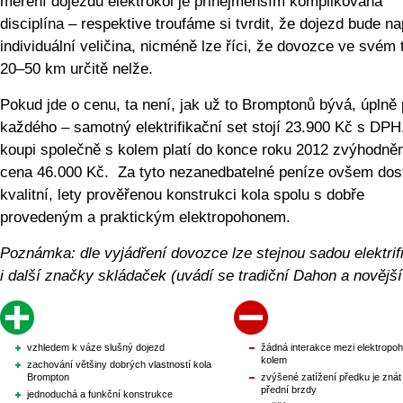
měření dojezdu elektrokol je přinejmenším komplikovaná
disciplína – respektive troufáme si tvrdit, že dojezd bude n
individuální veličina, nicméně lze říci, že dovozce ve svém 
20–50 km určitě nelže.
Pokud jde o cenu, ta není, jak už to Bromptonů bývá, úplně 
každého – samotný elektrifikační set stojí 23.900 Kč s DPH.
koupi společně s kolem platí do konce roku 2012 zvýhodně
cena 46.000 Kč. Za tyto nezanedbatelné peníze ovšem dos
kvalitní, lety prověřenou konstrukci kola spolu s dobře
provedeným a praktickým elektropohonem.
Poznámka: dle vyjádření dovozce lze stejnou sadou elektrif
i další značky skládaček (uvádí se tradiční Dahon a novější
vzhledem k váze slušný dojezd
žádná interakce mezi elektropo
kolem
zachování většiny dobrých vlastností kola
Brompton
zvýšené zatížení předku je zná
přední brzdy
jednoduchá a funkční konstrukce