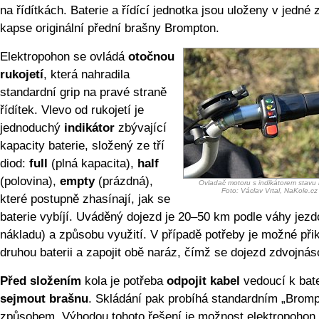
na řídítkách. Baterie a řídící jednotka jsou uloženy v jedné 
kapse originální přední brašny Brompton.
Elektropohon se ovládá
otočnou
rukojetí
, která nahradila
standardní grip na pravé straně
řídítek. Vlevo od rukojetí je
jednoduchý
indikátor
zbývající
kapacity baterie, složený ze tří
diod:
full
(plná kapacita),
half
(polovina),
empty
(prázdná),
Ovladač motoru s indikátorem stavu 
Foto: Václav Vrtal, NaKole.cz
které postupně zhasínají, jak se
baterie vybíjí. Uváděný dojezd je 20–50 km podle váhy jezd
nákladu) a způsobu využití. V případě potřeby je možné při
druhou baterii a zapojit obě naráz, čímž se dojezd zdvojnás
Před složením
kola je potřeba
odpojit kabel
vedoucí k bate
sejmout brašnu
. Skládání pak probíhá standardním „Brom
způsobem. Výhodou tohoto řešení je možnost elektropohon