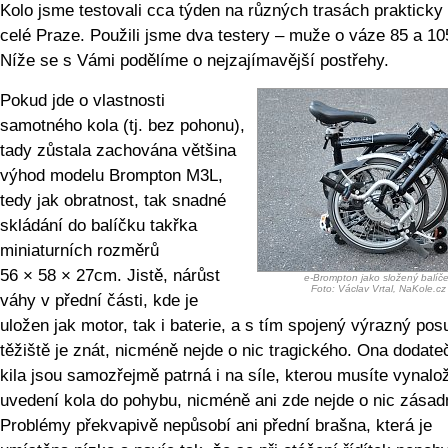
Kolo jsme testovali cca týden na různých trasách prakticky
celé Praze. Použili jsme dva testery – muže o váze 85 a 10
Níže se s Vámi podělíme o nejzajímavější postřehy.
Pokud jde o vlastnosti
samotného kola (tj. bez pohonu),
tady zůstala zachována většina
výhod modelu Brompton M3L,
tedy jak obratnost, tak snadné
skládání do balíčku takřka
miniaturních rozměrů
56 × 58 × 27cm. Jistě, nárůst
e-Brompton jako složený balíč
Foto: Václav Vrtal, NaKole.cz
váhy v přední části, kde je
uložen jak motor, tak i baterie, a s tím spojený výrazný pos
těžiště je znát, nicméně nejde o nic tragického. Ona dodateč
kila jsou samozřejmě patrná i na síle, kterou musíte vynalož
uvedení kola do pohybu, nicméně ani zde nejde o nic zásad
Problémy překvapivě nepůsobí ani přední brašna, která je