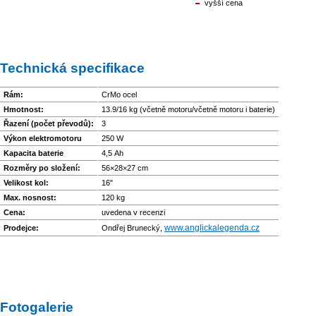
vyšší cena
Technická specifikace
Rám:
CrMo ocel
Hmotnost:
13.9/16 kg (včetně motoru/včetně motoru i baterie)
Řazení (počet převodů):
3
Výkon elektromotoru
250 W
Kapacita baterie
4,5 Ah
Rozměry po složení:
56×28×27 cm
Velikost kol:
16"
Max. nosnost:
120 kg
Cena:
uvedena v recenzi
www.anglickale­genda.cz
Prodejce:
Ondřej Brunecký,
Fotogalerie