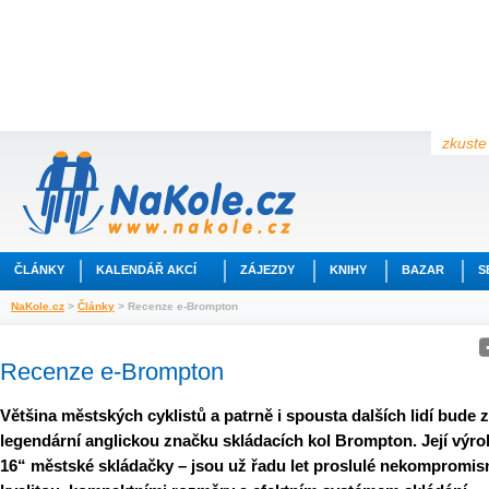
zkuste 
ČLÁNKY
KALENDÁŘ AKCÍ
ZÁJEZDY
KNIHY
BAZAR
S
NaKole.cz
>
Články
> Recenze e-Brompton
Recenze e-Brompton
Většina městských cyklistů a patrně i spousta dalších lidí bude 
legendární anglickou značku skládacích kol Brompton. Její výro
16“ městské skládačky – jsou už řadu let proslulé nekompromis