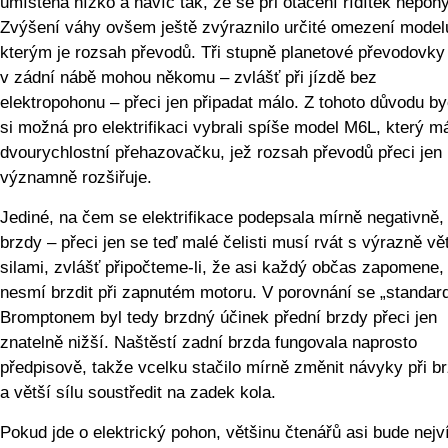
umístěna nízko a navíc tak, že se při otáčení řídítek nepoh
Zvýšení váhy ovšem ještě zvýraznilo určité omezení model
kterým je rozsah převodů. Tři stupně planetové převodovky
v zádní nábě mohou někomu – zvlášť při jízdě bez
elektropohonu – přeci jen připadat málo. Z tohoto důvodu 
si možná pro elektrifikaci vybrali spíše model M6L, který m
dvourychlostní přehazovačku, jež rozsah převodů přeci jen
významně rozšiřuje.
Jediné, na čem se elektrifikace podepsala mírně negativně,
brzdy – přeci jen se teď malé čelisti musí rvát s výrazně vě
silami, zvlášť připočteme-li, že asi každý občas zapomene,
nesmí brzdit při zapnutém motoru. V porovnání se „standar
Bromptonem byl tedy brzdný účinek přední brzdy přeci jen
znatelně nižší. Naštěstí zadní brzda fungovala naprosto
předpisově, takže vcelku stačilo mírně změnit návyky při b
a větší sílu soustředit na zadek kola.
Pokud jde o elektrický pohon, většinu čtenářů asi bude nejv