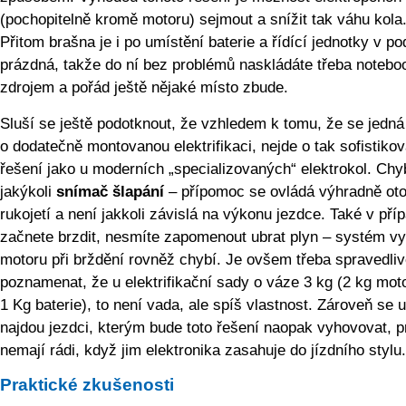
(pochopitelně kromě motoru) sejmout a snížit tak váhu kola
Přitom brašna je i po umístění baterie a řídící jednotky v po
prázdná, takže do ní bez problémů naskládáte třeba notebo
zdrojem a pořád ještě nějaké místo zbude.
Sluší se ještě podotknout, že vzhledem k tomu, že se jedná
o dodatečně montovanou elektrifikaci, nejde o tak sofistiko
řešení jako u moderních „specializovaných“ elektrokol. Chy
jakýkoli
snímač šlapání
– přípomoc se ovládá výhradně ot
rukojetí a není jakkoli závislá na výkonu jezdce. Také v pří
začnete brzdit, nesmíte zapomenout ubrat plyn – systém vy
motoru při brždění rovněž chybí. Je ovšem třeba spravedli
poznamenat, že u elektrifikační sady o váze 3 kg (2 kg moto
1 Kg baterie), to není vada, ale spíš vlastnost. Zároveň se u
najdou jezdci, kterým bude toto řešení naopak vyhovovat, p
nemají rádi, když jim elektronika zasahuje do jízdního stylu.
Praktické zkušenosti