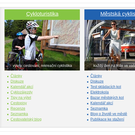
Cykloturistika
Městská cyklis
výlety, cestování, rekreační cyklistika
každý den na kole ve va
Články
Články
Diskuze
Diskuze
Kalendář akcí
Test skládacích kol
Cyklozájezdy
Elektrokola
Tipy na výlet
Bazar městských kol
Cestopisy
Kalendář akcí
Recenze
Seznamka
Seznamka
Blog o životě ve městě
Cestovatelský blog
Publikace ke stažení