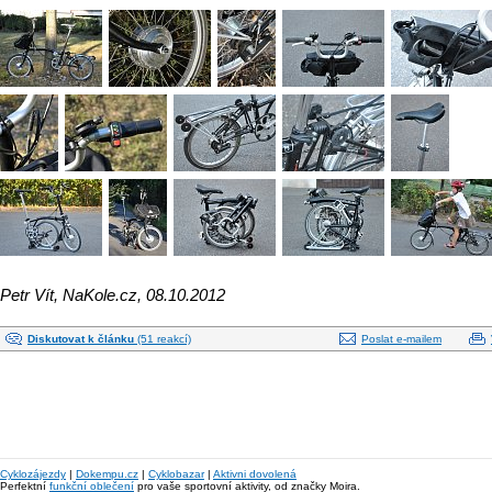
Petr Vít, NaKole.cz, 08.10.2012
Diskutovat k článku
(51 reakcí)
Poslat e-mailem
Cyklozájezdy
|
Dokempu.cz
|
Cyklobazar
|
Aktivni dovolená
Perfektní
funkční oblečení
pro vaše sportovní aktivity, od značky Moira.