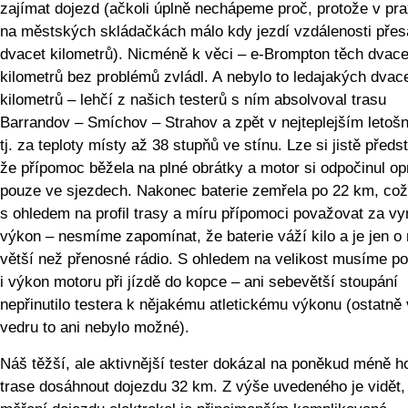
zajímat dojezd (ačkoli úplně nechápeme proč, protože v pra
na městských skládačkách málo kdy jezdí vzdálenosti přes
dvacet kilometrů). Nicméně k věci – e-Brompton těch dvace
kilometrů bez problémů zvládl. A nebylo to ledajakých dvac
kilometrů – lehčí z našich testerů s ním absolvoval trasu
Barrandov – Smíchov – Strahov a zpět v nejteplejším letošn
tj. za teploty místy až 38 stupňů ve stínu. Lze si jistě předst
že přípomoc běžela na plné obrátky a motor si odpočinul o
pouze ve sjezdech. Nakonec baterie zemřela po 22 km, což
s ohledem na profil trasy a míru přípomoci považovat za vyn
výkon – nesmíme zapomínat, že baterie váží kilo a je jen o
větší než přenosné rádio. S ohledem na velikost musíme po
i výkon motoru při jízdě do kopce – ani sebevětší stoupání
nepřinutilo testera k nějakému atletickému výkonu (ostatně
vedru to ani nebylo možné).
Náš těžší, ale aktivnější tester dokázal na poněkud méně h
trase dosáhnout dojezdu 32 km. Z výše uvedeného je vidět,