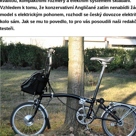
kvalitou, kompaktními rozměry a efektním systémem skládání.
Vzhledem k tomu, že konzervativní Angličané zatím nenabídli ž
model s elektrickým pohonem, rozhodl se český dovozce elektri
kolo sám. Jak se mu to povedlo, to pro vás posoudili naši redak
testeři.