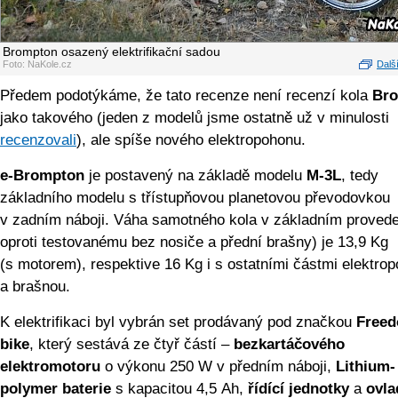
Brompton osazený elektrifikační sadou
Foto: NaKole.cz
Další
Předem podotýkáme, že tato recenze není recenzí kola
Br
jako takového (jeden z modelů jsme ostatně už v minulosti
recenzovali
), ale spíše nového elektropohonu.
e-Brompton
je postavený na základě modelu
M-3L
, tedy
základního modelu s třístupňovou planetovou převodovkou
v zadním náboji. Váha samotného kola v základním proveden
oproti testovanému bez nosiče a přední brašny) je 13,9 Kg
(s motorem), respektive 16 Kg i s ostatními částmi elektro
a brašnou.
K elektrifikaci byl vybrán set prodávaný pod značkou
Freed
bike
, který sestává ze čtyř částí –
bezkartáčového
elektromotoru
o výkonu 250 W v předním náboji,
Lithium-
polymer baterie
s kapacitou 4,5 Ah,
řídící jednotky
a
ovla