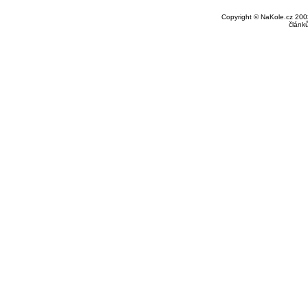
Copyright © NaKole.cz 2003
článk