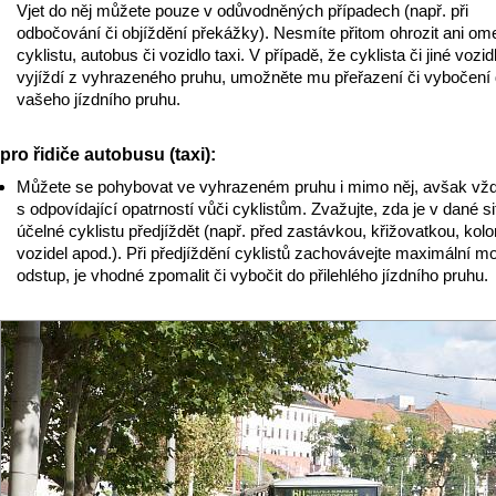
Vjet do něj můžete pouze v odůvodněných případech (např. při
odbočování či objíždění překážky). Nesmíte přitom ohrozit ani ome
cyklistu, autobus či vozidlo taxi. V případě, že cyklista či jiné vozid
vyjíždí z vyhrazeného pruhu, umožněte mu přeřazení či vybočení
vašeho jízdního pruhu.
pro řidiče autobusu (taxi):
Můžete se pohybovat ve vyhrazeném pruhu i mimo něj, avšak vž
s odpovídající opatrností vůči cyklistům. Zvažujte, zda je v dané si
účelné cyklistu předjíždět (např. před zastávkou, křižovatkou, kol
vozidel apod.). Při předjíždění cyklistů zachovávejte maximální m
odstup, je vhodné zpomalit či vybočit do přilehlého jízdního pruhu.