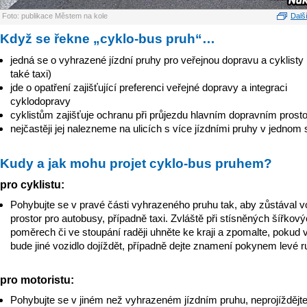
Foto: publikace Městem na kole
Další
Když se řekne „cyklo-bus pruh“…
jedná se o vyhrazené jízdní pruhy pro veřejnou dopravu a cyklisty 
také taxi)
jde o opatření zajišťující preferenci veřejné dopravy a integraci
cyklodopravy
cyklistům zajišťuje ochranu při průjezdu hlavním dopravním prost
nejčastěji jej nalezneme na ulicích s více jízdními pruhy v jednom
Kudy a jak mohu projet cyklo-bus pruhem?
pro cyklistu:
Pohybujte se v pravé části vyhrazeného pruhu tak, aby zůstával v
prostor pro autobusy, případně taxi. Zvláště při stísněných šířkov
poměrech či ve stoupání raději uhněte ke kraji a zpomalte, pokud 
bude jiné vozidlo dojíždět, případně dejte znamení pokynem levé r
pro motoristu:
Pohybujte se v jiném než vyhrazeném jízdním pruhu, neprojíždějte