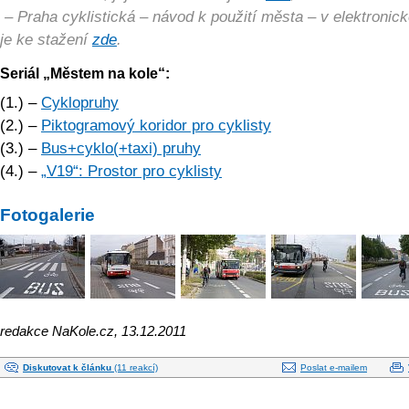
– Praha cyklistická – návod k použití města – v elektronick
je ke stažení
zde
.
Seriál „Městem na kole“:
(1.) –
Cyklopruhy
(2.) –
Piktogramový koridor pro cyklisty
(3.) –
Bus+cyklo(+taxi) pruhy
(4.) –
„V19“: Prostor pro cyklisty
Fotogalerie
redakce NaKole.cz, 13.12.2011
Diskutovat k článku
(11 reakcí)
Poslat e-mailem