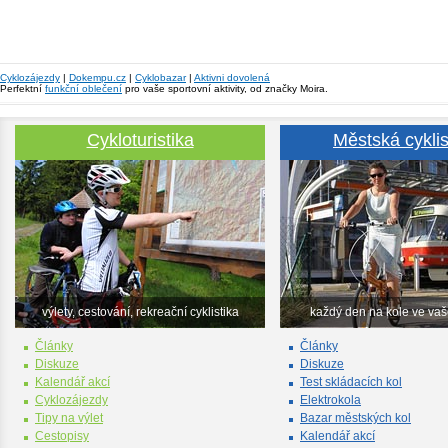
Cyklozájezdy
|
Dokempu.cz
|
Cyklobazar
|
Aktivni dovolená
Perfektní
funkční oblečení
pro vaše sportovní aktivity, od značky Moira.
Cykloturistika
Městská cyklis
výlety, cestování, rekreační cyklistika
každý den na kole ve va
Články
Články
Diskuze
Diskuze
Kalendář akcí
Test skládacích kol
Cyklozájezdy
Elektrokola
Tipy na výlet
Bazar městských kol
Cestopisy
Kalendář akcí