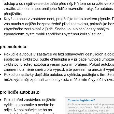
odstup a co nejdříve se dostaňte před něj. Při tom se snažte ve z
zrcátku autobusu upozornit jeho řidiče mávnutím ruky, že autobus
předjíždíte.
Když autobus v zastávce není, projíždějte tímto úsekem plynule.
vás autobus dojíždí bezprostředně před zastávkou, pokračujte be
zbytečného zdržování v jízdě. Snahou o uvolnění cesty náhlým
zpomalením byste mohli zapříčinit zbytečnou kolizní situaci.
pro motoristu:
Pokud je autobus v zastávce ve fázi odbavování cestujících a dojí
společně s cyklistou, buďte ohleduplní a v případě nutnosti umožn
cyklistovi předjetí autobusu vaším jízdním pruhem. Pokud autobu
znamení o změně směru pro výjezd, jste povinni mu umožnit vyjet
Pokud u zastávky dojíždíte autobus a cyklistu, počítejte s tím, že
může výrazněji zpomalit anebo cyklista může mírně vybočit vlevo
pro řidiče autobusu:
Pokud před zastávkou dojíždíte
Co na to legislativa?
cyklistu, zpomalte a nechte ho
Řidiči autobusu hromadné dopravy os
trolejbusu musí v obci řidiči ostatních v
odjet. Nepokoušejte se ho na
umožnit vyjetí ze zastávky nebo ze
zastávkového pruhu, a to snížením rych