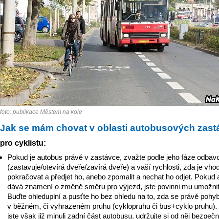
foto: publikace Městem na kole
Jak se mám chovat v oblasti autobusových zas
pro cyklistu:
Pokud je autobus právě v zastávce, zvažte podle jeho fáze odbav
(zastavuje/otevírá dveře/zavírá dveře) a vaší rychlosti, zda je vho
pokračovat a předjet ho, anebo zpomalit a nechat ho odjet. Pokud
dává znamení o změně směru pro výjezd, jste povinni mu umožnit 
Buďte ohleduplní a pusťte ho bez ohledu na to, zda se právě pohyb
v běžném, či vyhrazeném pruhu (cyklopruhu či bus+cyklo pruhu). 
jste však již minuli zadní část autobusu, udržujte si od něj bezpeč