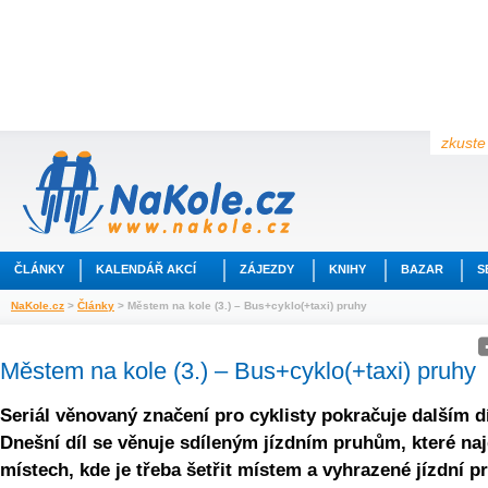
zkuste 
ČLÁNKY
KALENDÁŘ AKCÍ
ZÁJEZDY
KNIHY
BAZAR
S
NaKole.cz
>
Články
> Městem na kole (3.) – Bus+cyklo(+taxi) pruhy
Městem na kole (3.) – Bus+cyklo(+taxi) pruhy
Seriál věnovaný značení pro cyklisty pokračuje dalším d
Dnešní díl se věnuje sdíleným jízdním pruhům, které naj
místech, kde je třeba šetřit místem a vyhrazené jízdní p