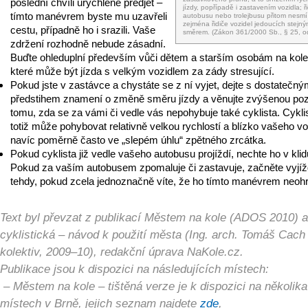
poslední chvíli urychleně předjet –
jízdy, popřípadě i zastavením vozidla; ři
tímto manévrem byste mu uzavřeli
autobusu nebo trolejbusu přitom nesmí 
zejména řidiče vozidel jedoucích stejn
cestu, případně ho i srazili. Vaše
směrem. (Zákon 361/2000 Sb., § 25, od
zdržení rozhodně nebude zásadní.
Buďte ohleduplní především vůči dětem a starším osobám na kole
které může být jízda s velkým vozidlem za zády stresující.
Pokud jste v zastávce a chystáte se z ní vyjet, dejte s dostatečn
předstihem znamení o změně směru jízdy a věnujte zvýšenou po
tomu, zda se za vámi či vedle vás nepohybuje také cyklista. Cykli
totiž může pohybovat relativně velkou rychlostí a blízko vašeho vo
navíc poměrně často ve „slepém úhlu“ zpětného zrcátka.
Pokud cyklista již vedle vašeho autobusu projíždí, nechte ho v klidu
Pokud za vaším autobusem zpomaluje či zastavuje, začněte vyjíž
tehdy, pokud zcela jednoznačně víte, že ho tímto manévrem neohr
Text byl převzat z publikací Městem na kole (ADOS 2010) 
cyklistická – návod k použití města (Ing. arch. Tomáš Cach
kolektiv, 2009–10), redakční úprava NaKole.cz.
Publikace jsou k dispozici na následujících místech:
– Městem na kole – tištěná verze je k dispozici na několika
místech v Brně, jejich seznam najdete
zde
,