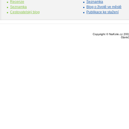
Recenze
Seznamka
Seznamka
Blog o životě ve městě
Cestovatelský blog
Publikace ke stažení
Copyright © NaKole.cz 2003
článk