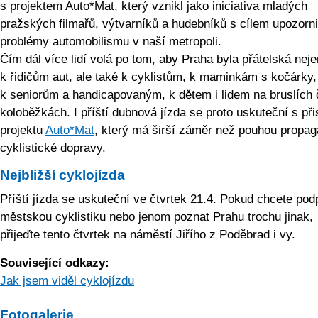
s projektem Auto*Mat, který vznikl jako iniciativa mladých
pražských filmařů, výtvarníků a hudebníků s cílem upozorni
problémy automobilismu v naší metropoli.
Čím dál více lidí volá po tom, aby Praha byla přátelská nej
k řidičům aut, ale také k cyklistům, k maminkám s kočárky,
k seniorům a handicapovaným, k dětem i lidem na bruslích 
koloběžkách. I příští dubnová jízda se proto uskuteční s př
projektu
Auto*Mat
, který má širší záměr než pouhou propag
cyklistické dopravy.
Nejbližší cyklojízda
Příští jízda se uskuteční ve čtvrtek 21.4. Pokud chcete podp
městskou cyklistiku nebo jenom poznat Prahu trochu jinak,
přijeďte tento čtvrtek na náměstí Jiřího z Poděbrad i vy.
Související odkazy:
Jak jsem viděl cyklojízdu
Fotogalerie