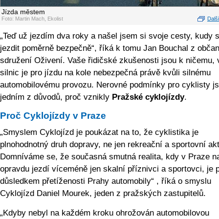
Jízda městem
Foto: Martin Mach, Ekolist
Další
„Teď už jezdím dva roky a našel jsem si svoje cesty, kudy 
jezdit poměrně bezpečně“, říká k tomu Jan Bouchal z obča
sdružení Oživení. Vaše řidičské zkušenosti jsou k ničemu, 
silnic je pro jízdu na kole nebezpečná právě kvůli silnému
automobilovému provozu. Nerovné podmínky pro cyklisty j
jedním z důvodů, proč vznikly
Pražské cyklojízdy
.
Proč Cyklojízdy v Praze
„Smyslem Cyklojízd je poukázat na to, že cyklistika je
plnohodnotný druh dopravy, ne jen rekreační a sportovní akti
Domníváme se, že současná smutná realita, kdy v Praze na
opravdu jezdí víceméně jen skalní příznivci a sportovci, je
důsledkem přetíženosti Prahy automobily“ , říká o smyslu
Cyklojízd Daniel Mourek, jeden z pražských zastupitelů.
„Kdyby nebyl na každém kroku ohrožován automobilovou