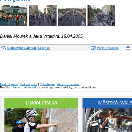
Daniel Mourek a Jitka Vrtalová, 18.04.2005
Diskutovat k článku
(14 reakcí)
Poslat e-mailem
Cyklozájezdy
|
Dokempu.cz
|
Cyklobazar
|
Aktivni dovolená
Perfektní
funkční oblečení
pro vaše sportovní aktivity, od značky Moira.
Cykloturistika
Městská cyklis