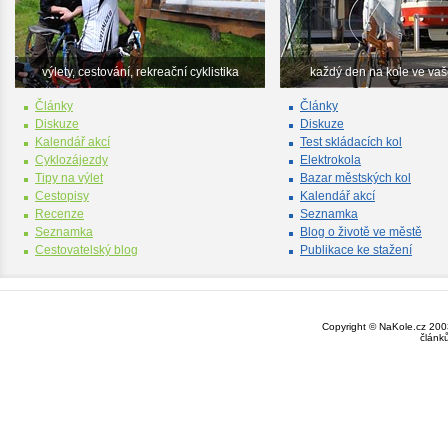
výlety, cestování, rekreační cyklistika
každý den na kole ve va
Články
Články
Diskuze
Diskuze
Kalendář akcí
Test skládacích kol
Cyklozájezdy
Elektrokola
Tipy na výlet
Bazar městských kol
Cestopisy
Kalendář akcí
Recenze
Seznamka
Seznamka
Blog o životě ve městě
Cestovatelský blog
Publikace ke stažení
Copyright © NaKole.cz 2003
článk