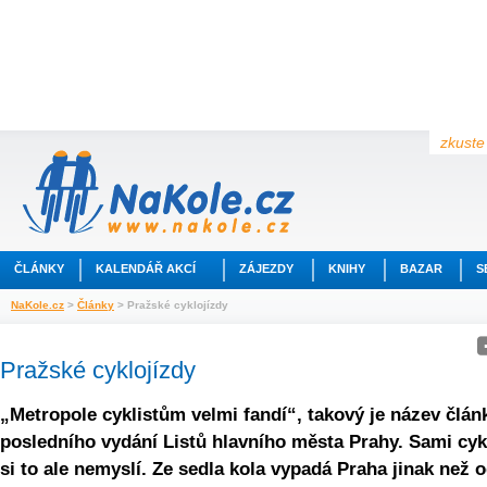
zkuste 
ČLÁNKY
KALENDÁŘ AKCÍ
ZÁJEZDY
KNIHY
BAZAR
S
NaKole.cz
>
Články
> Pražské cyklojízdy
Pražské cyklojízdy
„Metropole cyklistům velmi fandí“, takový je název člán
posledního vydání Listů hlavního města Prahy. Sami cyk
si to ale nemyslí. Ze sedla kola vypadá Praha jinak než 