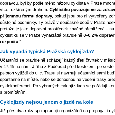
dopravou, byl by podle mého názoru cyklista v Praze mno
více rozšířeným druhem.
Cyklistiku považujeme za zdrav
příjemnou formu dopravy,
pokud jsou pro ni vytvořeny zd
důstojné podmínky. Ty právě v současné době v Praze neexi
protože je jako dopravní prostředek značně přehlížená – na
cyklistiku se v Praze vynakládá pravidelně
0–0,2% doprav
rozpočtu.
“
Jak vypadá typická Pražská cyklojízda?
Účastníci se pravidelně scházejí každý třetí čtvrtek v měsíc
v 17:45 na nám. Jiřího z Poděbrad před kostelem, po šesté
peloton vyjíždí do ulic. Trasu si navrhují účastníci sami buď
spontánně na místě, nebo se dohodnou na vedení trasy př
cyklokonferenci. Po vybraných cyklojízdách se pořádají ko
s promítáním.
Cyklojízdy nejsou jenom o jízdě na kole
Již přes dva roky spolupracují organizátoři na propagaci cyk