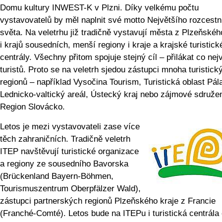
Domu kultury INWEST-K v Plzni. Díky velkému počtu
vystavovatelů by měl naplnit své motto Největšího rozcestn
světa. Na veletrhu již tradičně vystavují města z Plzeňskéh
i krajů sousedních, menší regiony i kraje a krajské turistick
centrály. Všechny přitom spojuje stejný cíl – přilákat co nej
turistů. Proto se na veletrh sjedou zástupci mnoha turistick
regionů – například Vysočina Tourism, Turistická oblast Pál
Lednicko-valtický areál, Ústecký kraj nebo zájmové sdruže
Region Slovácko.
Letos je mezi vystavovateli zase více
těch zahraničních. Tradičně veletrh
ITEP navštěvují turistické organizace
a regiony ze sousedního Bavorska
(Brückenland Bayern-Böhmen,
Tourismuszentrum Oberpfälzer Wald),
zástupci partnerských regionů Plzeňského kraje z Francie
(Franché-Comté). Letos bude na ITEPu i turistická centrála