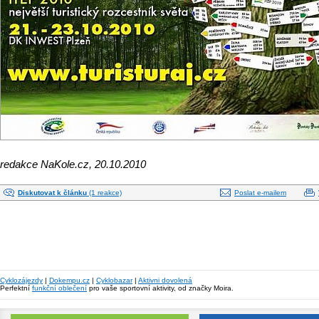
redakce NaKole.cz, 20.10.2010
Diskutovat k článku
(1 reakce)
Poslat e-mailem
Cyklozájezdy
|
Dokempu.cz
|
Cyklobazar
|
Aktivni dovolená
Perfektní
funkční oblečení
pro vaše sportovní aktivity, od značky Moira.