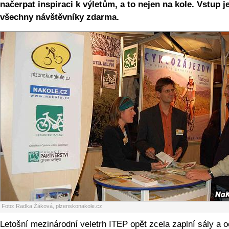
načerpat inspiraci k výletům, a to nejen na kole. Vstup j
všechny návštěvníky zdarma.
Foto: Radka Žáková, plzenskonakole.cz
Letošní mezinárodní veletrh ITEP opět zcela zaplní sály a 