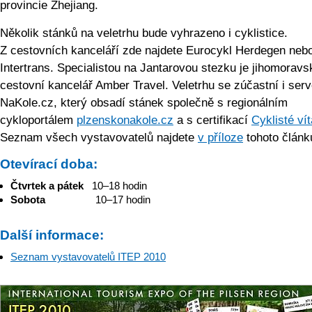
provincie Zhejiang.
Několik stánků na veletrhu bude vyhrazeno i cyklistice.
Z cestovních kanceláří zde najdete Eurocykl Herdegen neb
Intertrans. Specialistou na Jantarovou stezku je jihomoravs
cestovní kancelář Amber Travel. Veletrhu se zúčastní i serv
NaKole.cz, který obsadí stánek společně s regionálním
cykloportálem
plzenskonakole.cz
a s certifikací
Cyklisté vít
Seznam všech vystavovatelů najdete
v příloze
tohoto článk
Otevírací doba:
Čtvrtek a pátek
10–18 hodin
Sobota
10–17 hodin
Další informace:
Seznam vystavovatelů ITEP 2010