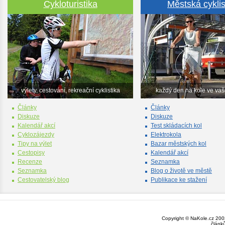
Cykloturistika
Městská cyklis
výlety, cestování, rekreační cyklistika
každý den na kole ve va
Články
Články
Diskuze
Diskuze
Kalendář akcí
Test skládacích kol
Cyklozájezdy
Elektrokola
Tipy na výlet
Bazar městských kol
Cestopisy
Kalendář akcí
Recenze
Seznamka
Seznamka
Blog o životě ve městě
Cestovatelský blog
Publikace ke stažení
Copyright © NaKole.cz 2003
článk