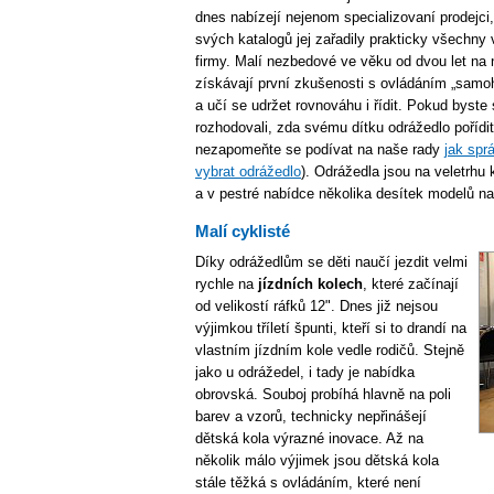
dnes nabízejí nejenom specializovaní prodejci
svých katalogů jej zařadily prakticky všechny 
firmy. Malí nezbedové ve věku od dvou let na 
získávají první zkušenosti s ovládáním „samo
a učí se udržet rovnováhu i řídit. Pokud byste
rozhodovali, zda svému dítku odrážedlo pořídit
nezapomeňte se podívat na naše rady
jak spr
vybrat odrážedlo
). Odrážedla jsou na veletrhu
a v pestré nabídce několika desítek modelů na 
Malí cyklisté
Díky odrážedlům se děti naučí jezdit velmi
rychle na
jízdních kolech
, které začínají
od velikostí ráfků 12". Dnes již nejsou
výjimkou tříletí špunti, kteří si to drandí na
vlastním jízdním kole vedle rodičů. Stejně
jako u odrážedel, i tady je nabídka
obrovská. Souboj probíhá hlavně na poli
barev a vzorů, technicky nepřinášejí
dětská kola výrazné inovace. Až na
několik málo výjimek jsou dětská kola
stále těžká s ovládáním, které není