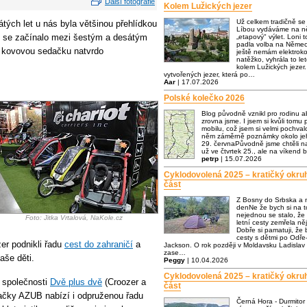
Další fotografie
Kolem Lužických jezer
Už celkem tradičně s
ých let u nás byla většinou přehlídkou
Líbou vydáváme na ně
t se začínalo mezi šestým a desátým
„etapový" výlet. Loni t
padla volba na Němec
 kovovou sedačku natvrdo
ještě nemám elektrok
natěžko, vyhrála to let
kolem Lužických jezer.
vytvořených jezer, která po…
Aar
| 17.07.2026
Polské kolečko 2026
Blog původně vznikl pro rodinu a
zrovna jsme. I jsem si kvůli tomu p
mobilu, což jsem si velmi pochva
něm záměrně poznámky okolo jeh
29. červnaPůvodně jsme chtěli n
už ve čtvrtek 25., ale na víkend 
petrp
| 15.07.2026
Cyklodovolená 2025 – kratičký okru
část
Z Bosny do Srbska a 
denNe že bych si na to
nejednou se stalo, že
Foto: Jitka Vrtalová, NaKole.cz
letní cesty zemřela n
Dobře si pamatuji, že
cesty s dětmi po Odře-
er podnikli řadu
cest do zahraničí
a
Jackson. O rok později v Moldavsku Ladislav 
zase…
naše děti.
Peggy
| 10.04.2026
Cyklodovolená 2025 – kratičký okru
 společnosti
Dvě plus dvě
(Croozer a
část
ačky AZUB nabízí i odpruženou řadu
Černá Hora - Durmitor