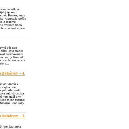
e s kamarádkou
jaký týdenní
o bylo Polsko, letos
ko. A protože pořád
olo a jedeme
os rovinatá trasa -
 Je to oblast uměle
by věděli kde
ořídil klávesnici k
loval. Nechávám v
o tvorby. Pondělí,
a dovolenou vyrazit
bylo v…
h Balkánem – 4.
návrat domů 7.
 zvykla, ale
 v průběhu naší
ějaká známá osoba.
 během naší první
Nise to byl Michael
Smoljak. Jiné roky
h Balkánem – 3.
 5. denJadranka