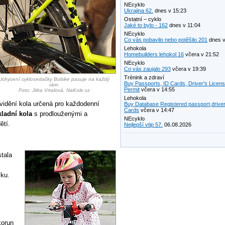
NEcyklo
Ukrajina 62.
dnes v 15:23
Ostatní – cyklo
Jaké to bylo - 162
dnes v 11:04
NEcyklo
Co vás pobavilo nebo potěšilo 201
dnes v
Lehokola
Homebuilders lehokol 16
včera v 21:52
NEcyklo
Co vás zaujalo 293
včera v 19:39
Trénink a zdraví
Uchycení cyklosedačky Bobike pasuje na každý
Buy Passports, ID Cards, Driver's Licen
rám.
Permit
včera v 14:55
Foto: Jitka Vrtalová, NaKole.cz
Lehokola
 vidění kola určená pro každodenní
Buy Database Registered passport,driver
Cards
včera v 14:47
kladní kola
s prodlouženými a
NEcyklo
ětí.
Nejlepší vtip 57.
06.08.2026
tala
vku.
korun