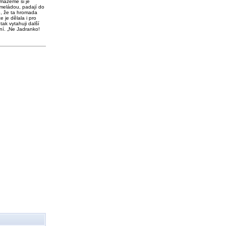
 mažeme si je
meládou, padají do
o, že ta hromada
e je dělala i pro
tak vytahuji další
ní. „Ne Jadranko!