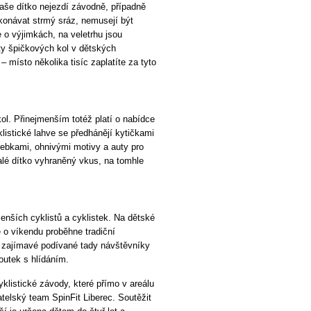
aše dítko nejezdí závodně, případně
konávat strmý sráz, nemusejí být
o výjimkách, na veletrhu jsou
ty špičkových kol v dětských
místo několika tisíc zaplatíte za tyto
ol. Přinejmenším totéž platí o nabídce
klistické lahve se předhánějí kytičkami
lebkami, ohnivými motivy a auty pro
lé dítko vyhraněný vkus, na tomhle
enších cyklistů a cyklistek. Na dětské
e o víkendu proběhne tradiční
le zajímavé podívané tady návštěvníky
outek s hlídáním.
klistické závody, které přímo v areálu
telský team SpinFit Liberec. Soutěžit