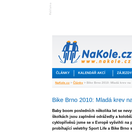
ČLÁNKY
KALENDÁŘ AKCÍ
ZÁJEZDY
NaKole.cz
>
Články
> Bike Brno 2010: Mladá krev na
Bike Brno 2010: Mladá krev n
Baby boom posledních několika let se nevyh
školkách jsou zaplněné odrážedly a kolob
cyklopřívěsů jsme se v Evropě vyšvihli na
probíhající veletrhy Sport Life a Bike Brno 