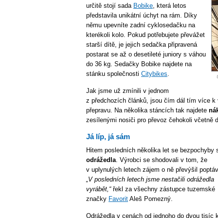
určitě stojí sada
Bobike
, která letos
představila unikátní úchyt na rám. Díky
němu upevníte zadní cyklosedačku na
kterékoli kolo. Pokud potřebujete převážet
starší dítě, je jejich sedačka připravená
postarat se až o desetileté juniory s váhou
do 36 kg. Sedačky Bobike najdete na
stánku společnosti
Citybikes
.
Jak jsme už zmínili v jednom
z předchozích článků, jsou čím dál tím více k
přepravu. Na několika stáncích tak najdete
ná
zesílenými nosiči pro převoz čehokoli včetně d
Já líp, já sám
Hitem posledních několika let se bezpochyby s
odrážedla
. Výrobci se shodovali v tom, že
v uplynulých letech zájem o ně převýšil poptá
„V posledních letech jsme nestačili odrážedla
vyrábět,“
řekl za všechny zástupce tuzemské
značky
Favorit
Aleš Pomezný.
Odrážedla v cenách od jednoho do dvou tisíc 