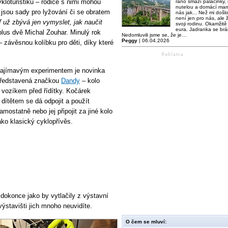
kloturistiku – rodiče s nimi mohou
ráno smaží palačinky,
nutelou a domácí mar
tí jsou sady pro lyžování či se obratem
nás jak... Než mi došl
není jen pro nás, ale ž
 už zbývá jen vymyslet, jak naučit
svoji rodinu. Okamžitě 
eura. Jadranka se brá
lus dvě Michal Zouhar. Minulý rok
Nedomluvili jsme se, že je…
Peggy
| 06.04.2026
 – závěsnou kolíbku pro děti, díky které
ajímavým experimentem je novinka
ředstavená značkou
Dandy
– kolo
 vozíkem před řídítky. Kočárek
 dítětem se dá odpojit a použít
amostatně nebo jej připojit za jiné kolo
ako klasický cyklopřívěs.
 dokonce jako by vytlačily z výstavní
ýstavišti jich mnoho neuvidíte.
O čem se mluví: