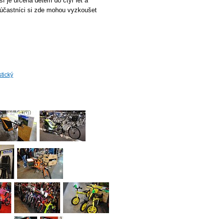
í je určena dětem do čtyř let a
ni účastníci si zde mohou vyzkoušet
tický