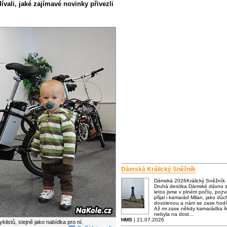
vali, jaké zajímavé novinky přivezli
Dámská Králický Sněžník
Dámská 2026Králický Sněžník
Druhá desítka Dámské dávno za
letos jsme v plném počtu, poz
přijal i kamarád Milan, jako dů
dovolenou a nám se zase hodí
Až mi zase někdy kamarádka ře
nebyla na dost…
HMS
| 21.07.2026
listů, stejně jako nabídka pro ní.