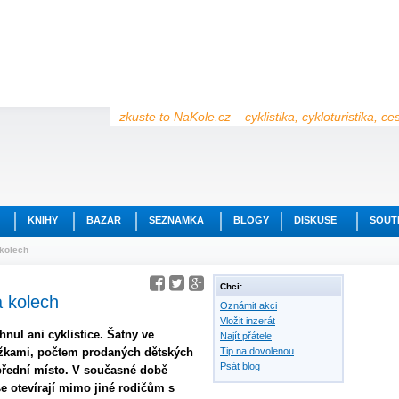
zkuste to NaKole.cz – cyklistika, cykloturistika, c
KNIHY
BAZAR
SEZNAMKA
BLOGY
DISKUSE
SOUT
 kolech
Chci:
a kolech
Oznámit akci
Vložit inzerát
nul ani cyklistice. Šatny ve
Najít přátele
ěžkami, počtem prodaných dětských
Tip na dovolenou
Psát blog
 přední místo. V současné době
se otevírají mimo jiné rodičům s