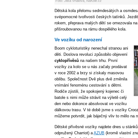
Foto: Jitka Vrtalová, NaKole.cz
Dětská kola přelomu sedmdesátých a osmdesát
svépomocné tvořivosti českých tatínků. Jezdi
rokem, přeprava malých dětí se omezovala na
přišroubovanou na rámu dospělého kola.
Ve vozíku od narození
Boom cykloturistiky nenechal stranou ani
děti. Doslova revoluci způsobilo objevení
cyklopřívěsů
na našem trhu. První
vozíky za kolo se u nás začaly prodávat
v roce 2002 a brzy si získaly masovou
oblibu. Společnost Dvě plus dvě změnila
vnímání fenoménu cestování s dětmi.
Rodiče zjistili, že spokojený kojenec či
batole s nimi může strávit na výletě celý
den nebo dokonce absolvovat ve vozíku
dálkovou trasu. V té době jsme s vozíky Crooz
můžeme potvrdit, jak báječný vliv to mělo na 
Dětské přívěsné vozíky najdete dnes u stánků
odpružený Charriot) a
AZUB
(kromě vlastní zn