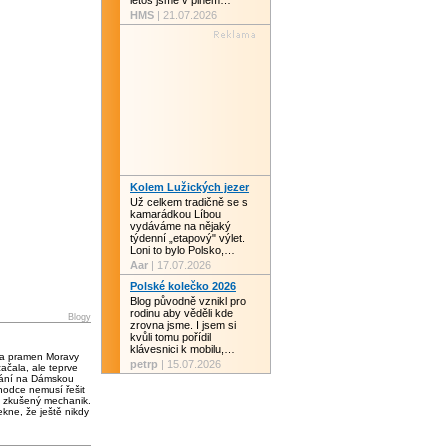
letos jsme v plném…
HMS
| 21.07.2026
Kolem Lužických jezer
Už celkem tradičně se s
kamarádkou Líbou
vydáváme na nějaký
týdenní „etapový" výlet.
Loni to bylo Polsko,…
Aar
| 17.07.2026
Polské kolečko 2026
Blog původně vznikl pro
rodinu aby věděli kde
Blogy
zrovna jsme. I jsem si
kvůli tomu pořídil
klávesnici k mobilu,…
 a pramen Moravy
petrp
| 15.07.2026
čala, ale teprve
vání na Dámskou
chodce nemusí řešit
 zkušený mechanik.
kne, že ještě nikdy