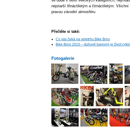
se bude v šesti věkových kategoriích, nejmladš
nejstarší třináctiletým a čtrnáctiletým. Všich
pravou závodní atmosféru.
Přečtěte si také:
Co vás čeká na veletrhu Bike Brno
Bike Brno 2010 – duhově barevný je život cyklis
Fotogalerie