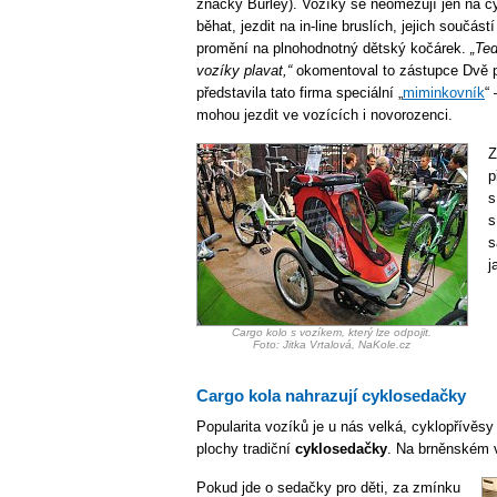
značky Burley). Vozíky se neomezují jen na cy
běhat, jezdit na in-line bruslích, jejich součás
promění na plnohodnotný dětský kočárek.
„Teď
vozíky plavat,“
okomentoval to zástupce Dvě p
představila tato firma speciální „
miminkovník
“
mohou jezdit ve vozících i novorozenci.
Z
p
s
s
s
j
Cargo kolo s vozíkem, který lze odpojit.
Foto: Jitka Vrtalová, NaKole.cz
Cargo kola nahrazují cyklosedačky
Popularita vozíků je u nás velká, cyklopřívěsy
plochy tradiční
cyklosedačky
. Na brněnském v
Pokud jde o sedačky pro děti, za zmínku