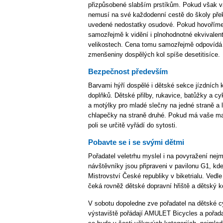
přizpůsobené slabším prstíkům. Pokud však v
nemusí na své každodenní cestě do školy pře
uvedené nedostatky osudové. Pokud hovoříme 
samozřejmě k vidění i plnohodnotné ekvivalen
velikostech. Cena tomu samozřejmě odpovídá – 
zmenšeniny dospělých kol spíše desetitisíce.
Bezpečnost především
Barvami hýří dospělé i dětské sekce jízdních k
doplňků. Dětské přilby, rukavice, batůžky a cy
a motýlky pro mladé slečny na jedné straně a 
chlapečky na straně druhé. Pokud má vaše ma
poli se určitě vyřádí do sytosti.
Pobavte se i se svými dětmi
Pořadatel veletrhu myslel i na povyražení nejm
návštěvníky jsou připraveni v pavilonu G1, kd
Mistrovství České republiky v biketrialu. Ved
čeká rovněž dětské dopravní hřiště a dětský k
V sobotu dopoledne zve pořadatel na dětské cy
výstaviště pořádají AMULET Bicycles a pořada