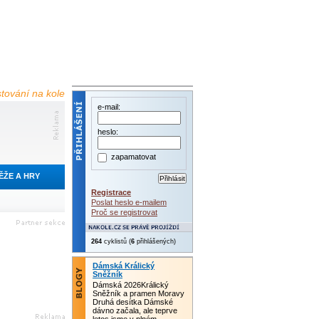
estování na kole
e-mail:
heslo:
zapamatovat
ĚŽE A HRY
Registrace
Poslat heslo e-mailem
Proč se registrovat
264
cyklistů (
6
přihlášených)
Dámská Králický
Sněžník
Dámská 2026Králický
Sněžník a pramen Moravy
Druhá desítka Dámské
dávno začala, ale teprve