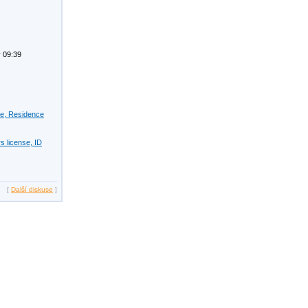
 09:39
se, Residence
s license, ID
[
Další diskuse
]