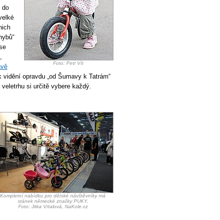
, do
velké
nich
hybů“
 se
,
Foto: Petr Vít
ávě
 k vidění opravdu „od Šumavy k Tatrám“
veletrhu si určitě vybere každý.
Kompletní nabídku pro dětské návštěvníky má
stánek německé značky PUKY.
Foto: Jitka Vrtalová, NaKole.cz