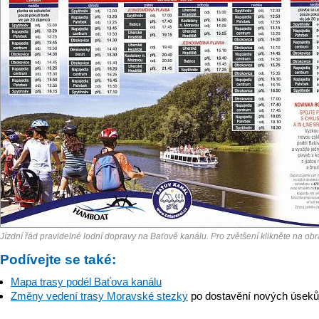
Jízdní řád pravidelné lodní dopravy na Baťově kanálu. Pro zvětšení klikněte na obr
Podívejte se také:
Mapa trasy podél Baťova kanálu
Změny vedení trasy Moravské stezky
po dostavění nových úseků