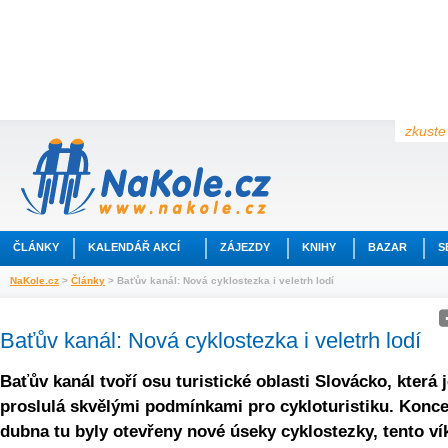
zkuste 
ČLÁNKY
KALENDÁŘ AKCÍ
ZÁJEZDY
KNIHY
BAZAR
S
NaKole.cz
>
Články
> Baťův kanál: Nová cyklostezka i veletrh lodí
Baťův kanál: Nová cyklostezka i veletrh lodí
Baťův kanál tvoří osu turistické oblasti Slovácko, která 
proslulá skvělými podmínkami pro cykloturistiku. Konc
dubna tu byly otevřeny nové úseky cyklostezky, tento v