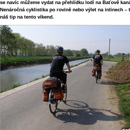
se navíc můžeme vydat na přehlídku lodí na Baťově kaná
Nenáročná cyklistika po rovině nebo výlet na inlinech – t
náš tip na tento víkend.