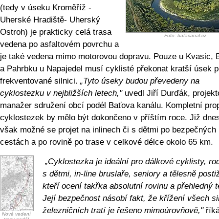
(tedy v úseku Kroměříž -
Uherské Hradiště- Uherský
Ostroh) je prakticky celá trasa
Foto: batacanal.cz
vedena po asfaltovém povrchu a
je také vedena mimo motorovou dopravu. Pouze u Kvasic, 
a Pahrbku u Napajedel musí cyklisté překonat kratší úsek 
frekventované silnici.
„Tyto úseky budou převedeny na
cyklostezku v nejbližších letech,"
uvedl Jiří Durďák, projek
manažer sdružení obcí podél Baťova kanálu. Kompletní pro
cyklostezek by mělo být dokončeno v příštím roce. Již dnes
však možné se projet na inlinech či s dětmi po bezpečných
cestách a po rovině po trase v celkové délce okolo 65 km.
„Cyklostezka je ideální pro dálkové cyklisty, ro
s dětmi, in-line bruslaře, seniory a tělesně posti
kteří ocení takřka absolutní rovinu a přehledný t
Její bezpečnost násobí fakt, že křížení všech si
železničních tratí je řešeno mimoúrovňově,"
řík
Nové vedení