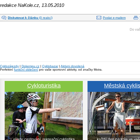
redakce NaKole.cz, 13.05.2010
Diskutovat k článku
(0 reakcí)
Poslat e-mailem
Do vaš
Cyklozájezdy
|
Dokempu.cz
|
Cyklobazar
|
Aktivni dovolená
Perfektní
funkční oblečení
pro vaše sportovní aktivity, od značky Moira.
Cykloturistika
Městská cyklis
výlety, cestování, rekreační cyklistika
každý den na kole ve va