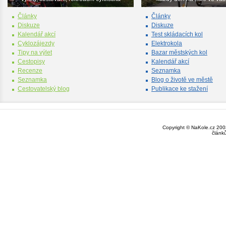
Články
Články
Diskuze
Diskuze
Kalendář akcí
Test skládacích kol
Cyklozájezdy
Elektrokola
Tipy na výlet
Bazar městských kol
Cestopisy
Kalendář akcí
Recenze
Seznamka
Seznamka
Blog o životě ve městě
Cestovatelský blog
Publikace ke stažení
Copyright © NaKole.cz 2003
článk