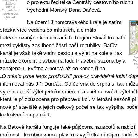
trasy podél
o projektu ředitelka Centrály cestovního ruchu
Baťova
kanálu
Východní Moravy Dana Daňová.
Pro zvětšení
klikněte na
obrázek.
Na území Jihomoravského kraje je zatím
stezka více vedena po místních, ale málo
frekventovaných komunikacích. Region Slovácko patří
mezi cyklisty zaslíbené části naší republiky. Baťův
kanál je však také vodní cestou a výlet na kole si tak
Map
můžete okořenit plavbou na lodi. Plavební sezóna byla
Pro
kl
zahájena 1. května a potrvá až do konce října.
o
„O měsíc jsme letos prodloužili provoz pravidelné lodní dop
informoval nás Jiří Durďák. Od června do srpna si tak může
vyjet na delší výlet jedním směrem a zpět se svézt výletní l
která je přizpůsobena pro přepravu kol. V letošní sezóně přib
nové přístaviště a jejich celkový počet se tak vyšplhal poče
ke kotvení na patnáct.
Na Baťově kanálu funguje také půjčovna hausbotů a nabízí
možnost i kombinovanou plavbu s vyjížďkami nejen podél 