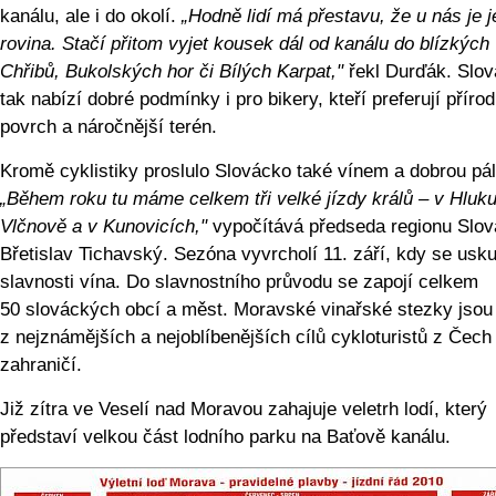
kanálu, ale i do okolí.
„Hodně lidí má přestavu, že u nás je j
rovina. Stačí přitom vyjet kousek dál od kanálu do blízkých
Chřibů, Bukolských hor či Bílých Karpat,"
řekl Durďák. Slo
tak nabízí dobré podmínky i pro bikery, kteří preferují přírod
povrch a náročnější terén.
Kromě cyklistiky proslulo Slovácko také vínem a dobrou pá
„Během roku tu máme celkem tři velké jízdy králů – v Hluku
Vlčnově a v Kunovicích,"
vypočítává předseda regionu Slo
Břetislav Tichavský. Sezóna vyvrcholí 11. září, kdy se usk
slavnosti vína. Do slavnostního průvodu se zapojí celkem
50 slováckých obcí a měst. Moravské vinařské stezky jsou
z nejznámějších a nejoblíbenějších cílů cykloturistů z Čech 
zahraničí.
Již zítra ve Veselí nad Moravou zahajuje veletrh lodí, který
představí velkou část lodního parku na Baťově kanálu.