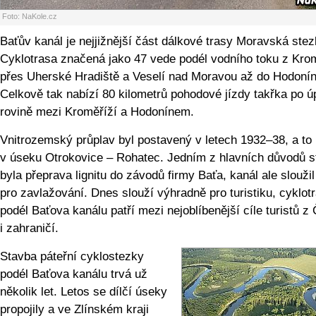
Foto: NaKole.cz
Baťův kanál je nejjižnější část dálkové trasy Moravská stez
Cyklotrasa značená jako 47 vede podél vodního toku z Kro
přes Uherské Hradiště a Veselí nad Moravou až do Hodonín
Celkově tak nabízí 80 kilometrů pohodové jízdy takřka po ú
rovině mezi Kroměříží a Hodonínem.
Vnitrozemský průplav byl postavený v letech 1932–38, a to
v úseku Otrokovice – Rohatec. Jedním z hlavních důvodů s
byla přeprava lignitu do závodů firmy Baťa, kanál ale sloužil
pro zavlažování. Dnes slouží výhradně pro turistiku, cyklot
podél Baťova kanálu patří mezi nejoblíbenější cíle turistů z
i zahraničí.
Stavba páteřní cyklostezky
podél Baťova kanálu trvá už
několik let. Letos se dílčí úseky
propojily a ve Zlínském kraji