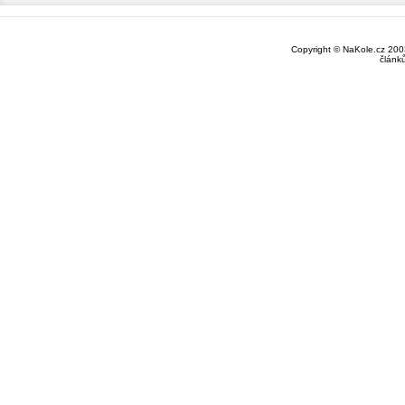
Copyright © NaKole.cz 2003
článk