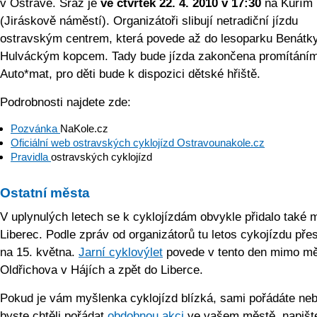
v Ostravě. Sraz je
ve čtvrtek 22. 4. 2010 v 17:30
na Kuřím 
(Jiráskově náměstí). Organizátoři slibují netradiční jízdu
ostravským centrem, která povede až do lesoparku Benátk
Hulváckým kopcem. Tady bude jízda zakončena promítáním
Auto*mat, pro děti bude k dispozici dětské hřiště.
Podrobnosti najdete zde:
Pozvánka
NaKole.cz
Oficiální web ostravských cyklojízd
Ostravounakole.cz
Pravidla
ostravských cyklojízd
Ostatní města
V uplynulých letech se k cyklojízdám obvykle přidalo také 
Liberec. Podle zpráv od organizátorů tu letos cykojízdu přes
na 15. května.
Jarní cyklovýlet
povede v tento den mimo mě
Oldřichova v Hájích a zpět do Liberce.
Pokud je vám myšlenka cyklojízd blízká, sami pořádáte ne
byste chtěli pořádat
obdobnou akci
ve vašem městě, napišt