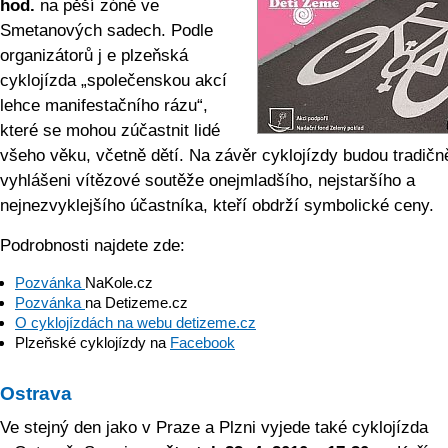
hod.
na pěší zóně ve
Smetanových sadech. Podle
organizátorů j e plzeňská
cyklojízda „společenskou akcí
lehce manifestačního rázu“,
které se mohou zúčastnit lidé
všeho věku, včetně dětí. Na závěr cyklojízdy budou tradičn
vyhlášeni vítězové soutěže onejmladšího, nejstaršího a
nejnezvyklejšího účastníka, kteří obdrží symbolické ceny.
Podrobnosti najdete zde:
Pozvánka
NaKole.cz
Pozvánka
na Detizeme.cz
O cyklojízdách na webu detizeme.cz
Plzeňské cyklojízdy na
Facebook
Ostrava
Ve stejný den jako v Praze a Plzni vyjede také cyklojízda