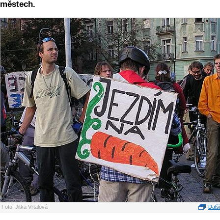
městech.
Foto: Jitka Vrtalová
Další