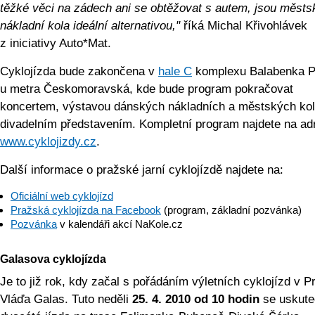
těžké věci na zádech ani se obtěžovat s autem, jsou městs
nákladní kola ideální alternativou,"
říká Michal Křivohlávek
z iniciativy Auto*Mat.
Cyklojízda bude zakončena v
hale C
komplexu Balabenka P
u metra Českomoravská, kde bude program pokračovat
koncertem, výstavou dánských nákladních a městských kol
divadelním představením. Kompletní program najdete na ad
www.cyklojizdy­.cz
.
Další informace o pražské jarní cyklojízdě najdete na:
Oficiální web cyklojízd
Pražská cyklojízda na Facebook
(program, základní pozvánka)
Pozvánka
v kalendáři akcí NaKole.cz
Galasova cyklojízda
Je to již rok, kdy začal s pořádáním výletních cyklojízd v P
Vláďa Galas. Tuto neděli
25. 4. 2010 od 10 hodin
se uskuteč