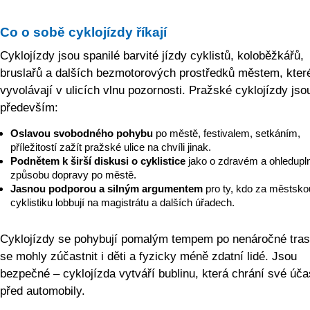
Co o sobě cyklojízdy říkají
Cyklojízdy jsou spanilé barvité jízdy cyklistů, koloběžkářů,
bruslařů a dalších bezmotorových prostředků městem, kter
vyvolávají v ulicích vlnu pozornosti. Pražské cyklojízdy jso
především:
Oslavou svobodného pohybu
po městě, festivalem, setkáním,
příležitostí zažít pražské ulice na chvíli jinak.
Podnětem k širší diskusi o cyklistice
jako o zdravém a ohledup
způsobu dopravy po městě.
Jasnou podporou a silným argumentem
pro ty, kdo za městsko
cyklistiku lobbují na magistrátu a dalších úřadech.
Cyklojízdy se pohybují pomalým tempem po nenáročné tras
se mohly zúčastnit i děti a fyzicky méně zdatní lidé. Jsou
bezpečné – cyklojízda vytváří bublinu, která chrání své úča
před automobily.