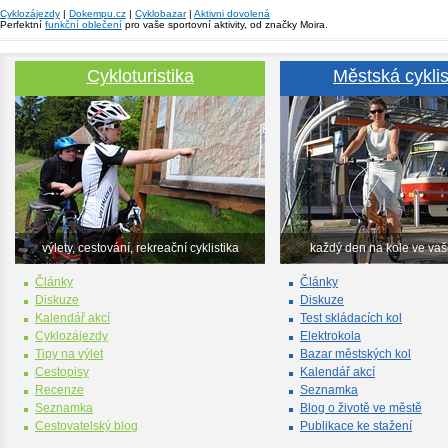
Cyklozájezdy
|
Dokempu.cz
|
Cyklobazar
|
Aktivni dovolená
Perfektní
funkční oblečení
pro vaše sportovní aktivity, od značky Moira.
Cykloturistika
Městská cyklis
výlety, cestování, rekreační cyklistika
každý den na kole ve va
Články
Články
Diskuze
Diskuze
Kalendář akcí
Test skládacích kol
Cyklozájezdy
Elektrokola
Tipy na výlet
Bazar městských kol
Cestopisy
Kalendář akcí
Recenze
Seznamka
Seznamka
Blog o životě ve městě
Cestovatelský blog
Publikace ke stažení