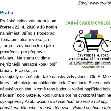
Zdroj: www.cykloj
Praha
Pražská cyklojízda startuje
ve
čtvrtek 22. 4. 2010 v 18 hodin
na náměstí Jiřího z Poděbrad.
Tématem letošní velké jarní
„cargo“ jízdy budou kola jako
prostředek pro přepravu
nákladu. Na startu uvidíme
nejrůznější nákladní kola i obří
brašny. Pražské jarní
cyklojízdy se zúčastní také dánský velvyslanec Ole E. Moe
který ji absolvuje na nákladním kole Christiania Bikes s ná
dánského chleba. Kromě toho budou k vidění například hol
nákladní kolo Gazelle, kolo Kona s obřími cyklobrašnami n
cyklopřívěsy Azub.
„Kolo se skvěle hodí pro velké nákupy,
převážení děti nebo i menší stěhování. Pokud nechcete tah