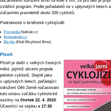
občanského sdružení Brno na kole s tím, že pro děti je přip
zvláštní program. Podle pořadatelů se v uplynulých letech 
zúčastnilo pravidelně okolo 200 cyklistů.
Podrobnosti o brněnské cyklojízdě:
Pozvánka
NaKole.cz
Brnonakole.cz
Bicybo
(Klub Bicyklové Brno)
Plzeň
Plzeň je další z velkých českých
měst, jejímiž ulicemi projede
peloton cyklistů. Stejně jako
v uplynulých letech, pořádající
sdružení Děti Země načasovalo
tuto oslavu začátku cyklistické
sezóny na
čtvrtek 22. 4. 2010
.
Účastníci se sejdou
v
17:30