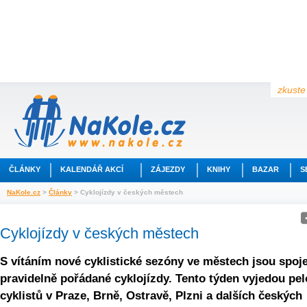
zkuste 
ČLÁNKY
KALENDÁŘ AKCÍ
ZÁJEZDY
KNIHY
BAZAR
S
NaKole.cz
>
Články
> Cyklojízdy v českých městech
Cyklojízdy v českých městech
S vítáním nové cyklistické sezóny ve městech jsou spoj
pravidelně pořádané cyklojízdy. Tento týden vyjedou pe
cyklistů v Praze, Brně, Ostravě, Plzni a dalších českých