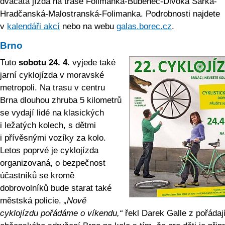
dvacátá jízda na trase Folimanka-Bubeneč-Divoká Šárka-
Hradčanská-Malostranská-Folimanka. Podrobnosti najdete
v
kalendáři akcí
nebo na webu
galas.borec.cz
.
Brno
Tuto
sobotu 24. 4.
vyjede také
jarní cyklojízda v moravské
metropoli. Na trasu v centru
Brna dlouhou zhruba 5 kilometrů
se vydají lidé na klasických
i ležatých kolech, s dětmi
i přívěsnými vozíky za kolo.
Letos poprvé je cyklojízda
organizovaná, o bezpečnost
účastníků se kromě
dobrovolníků bude starat také
městská policie.
„Nově
cyklojízdu pořádáme o víkendu,“
řekl Darek Galle z pořádaj