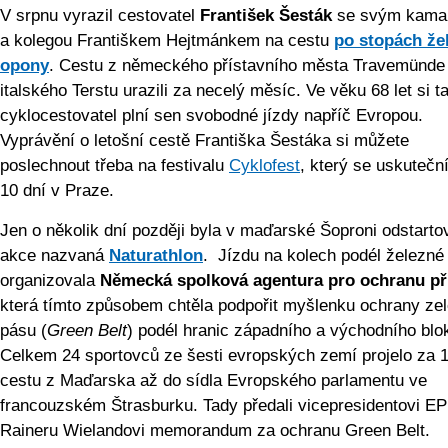
V srpnu vyrazil cestovatel
František Šesták
se svým kama
a kolegou Františkem Hejtmánkem na cestu
po stopách že
opony
. Cestu z německého přístavního města Travemünde
italského Terstu urazili za necelý měsíc. Ve věku 68 let si t
cyklocestovatel plní sen svobodné jízdy napříč Evropou.
Vyprávění o letošní cestě Františka Šestáka si můžete
poslechnout třeba na festivalu
Cyklofest
, který se uskutečn
10 dní v Praze.
Jen o několik dní později byla v maďarské Šoproni odstart
akce nazvaná
Naturathlon
. Jízdu na kolech podél železné
organizovala
Německá spolková agentura pro ochranu př
která tímto způsobem chtěla podpořit myšlenku ochrany ze
pásu (
Green Belt
) podél hranic západního a východního blo
Celkem 24 sportovců ze šesti evropských zemí projelo za 1
cestu z Maďarska až do sídla Evropského parlamentu ve
francouzském Štrasburku. Tady předali vicepresidentovi EP
Raineru Wielandovi memorandum za ochranu Green Belt.