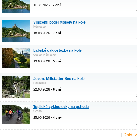
11.08.2026 -
7 dní
Vinicemi podél Mosely na kole
Německo
18.08.2026 -
7 dní
Labské cyklostezky na kole
Česko, Německo
19.08.2026 -
5 dní
Jezero Millstätter See na kole
Rakousko
22.08.2026 -
6 dní
Teplické cyklostezky na pohodu
Česko
25.08.2026 -
4 dny
[
Další 