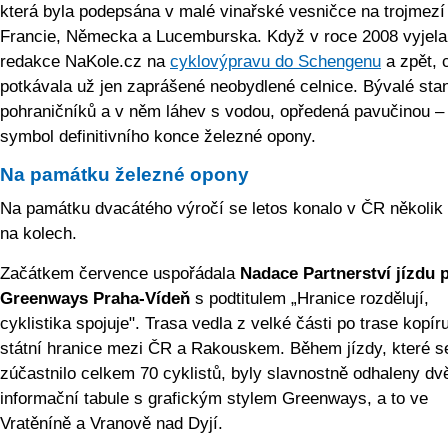
která byla podepsána v malé vinařské vesničce na trojmezí
Francie, Německa a Lucemburska. Když v roce 2008 vyjela
redakce NaKole.cz na
cyklovýpravu do Schengenu
a zpět, 
potkávala už jen zaprášené neobydlené celnice. Bývalé sta
pohraničníků a v něm láhev s vodou, opředená pavučinou – 
symbol definitivního konce železné opony.
Na památku železné opony
Na památku dvacátého výročí se letos konalo v ČR několik
na kolech.
Začátkem července uspořádala
Nadace Partnerství
jízdu 
Greenways Praha-Vídeň
s podtitulem „Hranice rozdělují,
cyklistika spojuje". Trasa vedla z velké části po trase kopíru
státní hranice mezi ČR a Rakouskem. Během jízdy, které s
zúčastnilo celkem 70 cyklistů, byly slavnostně odhaleny dv
informační tabule s grafickým stylem Greenways, a to ve
Vratěníně a Vranově nad Dyjí.