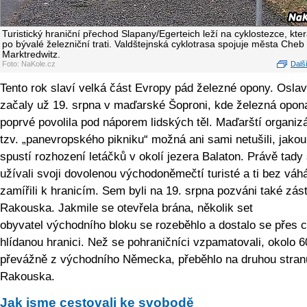
Turistický hraniční přechod Slapany/Egerteich leží na cyklostezce, kte
po bývalé železniční trati. Valdštejnská cyklotrasa spojuje města Cheb
Marktredwitz.
Foto: NaKole.cz
Další
Tento rok slaví velká část Evropy pád železné opony. Osla
začaly už 19. srpna v maďarské Šoproni, kde železná opon
poprvé povolila pod náporem lidských těl. Maďarští organizá
tzv. „panevropského pikniku“ možná ani sami netušili, jakou
spustí rozhození letáčků v okolí jezera Balaton. Právě tady 
užívali svoji dovolenou východoněmečtí turisté a ti bez váh
zamířili k hranicím. Sem byli na 19. srpna pozváni také zás
Rakouska. Jakmile se otevřela brána, několik set
obyvatel východního bloku se rozeběhlo a dostalo se přes 
hlídanou hranici. Než se pohraničníci vzpamatovali, okolo 60
převážně z východního Německa, přeběhlo na druhou stran
Rakouska.
Jak jsme cestovali ke svobodě