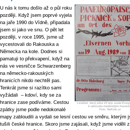
U nás k tomu došlo až o půl roku
později. Když jsem poprvé vyjela
na jaře 1990 do Vídně, připadala
jsem si jako ve snu. O pět let
později, v roce 1995, jsme už
vycestovali do Rakouska a
Německa na kole. Dodnes si
pamatuji to překvapení, když na
nás ve vesničce Schwarzenberg
na německo-rakouských
hranicích nikdo nechtěl pas.
Tenkrát jsme si razítko sami
vyžádali – kdoví, kdy se za
hranice zase podíváme. Cestou
Letáček, který před 20 lety svolal Evrop
k rakousko-maďarským hranicí
zpátky jsme podle nedokonalé
Foto: NaKole.cz
mapy zabloudili a vydali se lesní cestou ve směru, kterým 
tušili české hranice. Skoro jsme zajásali, když jsme viděli 