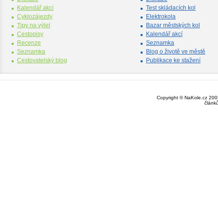
Kalendář akcí
Test skládacích kol
Cyklozájezdy
Elektrokola
Tipy na výlet
Bazar městských kol
Cestopisy
Kalendář akcí
Recenze
Seznamka
Seznamka
Blog o životě ve městě
Cestovatelský blog
Publikace ke stažení
Copyright © NaKole.cz 2003
článk