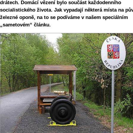
drátech. Domácí vězení bylo součást každodenního
socialistického života. Jak vypadají některá místa na pů
železné oponě, na to se podíváme v našem speciálním
„sametovém“ článku.