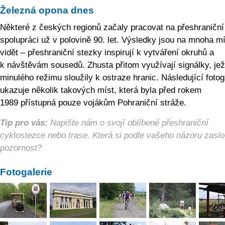
Železná opona dnes
Některé z českých regionů začaly pracovat na přeshraniční
spolupráci už v polovině 90. let. Výsledky jsou na mnoha m
vidět – přeshraniční stezky inspirují k vytváření okruhů a
k návštěvám sousedů. Zhusta přitom využívají signálky, jež
minulého režimu sloužily k ostraze hranic. Následující fotog
ukazuje několik takových míst, která byla před rokem
1989 přístupná pouze vojákům Pohraniční stráže.
Tip pro vás:
Napište nám o svojí oblíbené přeshraniční
cyklostezce nebo trase. Která si podle vašeho názoru zaslo
pozornost?
Fotogalerie