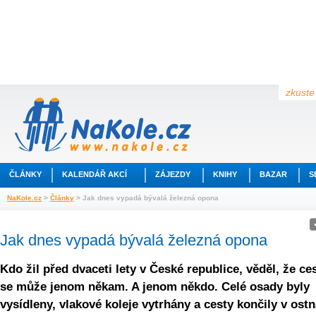
zkuste 
ČLÁNKY
KALENDÁŘ AKCÍ
ZÁJEZDY
KNIHY
BAZAR
S
NaKole.cz
>
Články
> Jak dnes vypadá bývalá železná opona
Jak dnes vypadá bývalá železná opona
Kdo žil před dvaceti lety v České republice, věděl, že ce
se může jenom někam. A jenom někdo. Celé osady byly
vysídleny, vlakové koleje vytrhány a cesty končily v ost