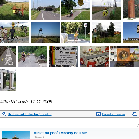
Jitka Vrtalová, 17.11.2009
Diskutovat k článku
(0 reakcí)
Poslat e-mailem
V
Vinicemi podél Mosely na kole
Německo