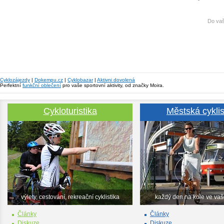
Do vaš
Cyklozájezdy
|
Dokempu.cz
|
Cyklobazar
|
Aktivni dovolená
Perfektní
funkční oblečení
pro vaše sportovní aktivity, od značky Moira.
Cykloturistika
Městská cyklis
výlety, cestování, rekreační cyklistika
každý den na kole ve va
Články
Články
Diskuze
Diskuze