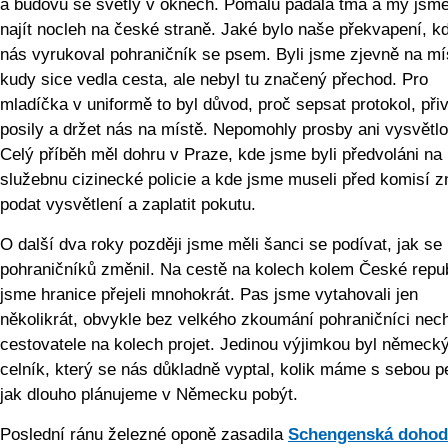
a budovu se světly v oknech. Pomalu padala tma a my jsme 
najít nocleh na české straně. Jaké bylo naše překvapení, k
nás vyrukoval pohraničník se psem. Byli jsme zjevně na mí
kudy sice vedla cesta, ale nebyl tu značený přechod. Pro
mladíčka v uniformě to byl důvod, proč sepsat protokol, přiv
posily a držet nás na místě. Nepomohly prosby ani vysvětlo
Celý příběh měl dohru v Praze, kde jsme byli předvoláni na
služebnu cizinecké policie a kde jsme museli před komisí 
podat vysvětlení a zaplatit pokutu.
O další dva roky později jsme měli šanci se podívat, jak se 
pohraničníků změnil. Na cestě na kolech kolem České repu
jsme hranice přejeli mnohokrát. Pas jsme vytahovali jen
několikrát, obvykle bez velkého zkoumání pohraničníci nech
cestovatele na kolech projet. Jedinou výjimkou byl německ
celník, který se nás důkladně vyptal, kolik máme s sebou p
jak dlouho plánujeme v Německu pobýt.
Poslední ránu železné oponě zasadila
Schengenská dohod