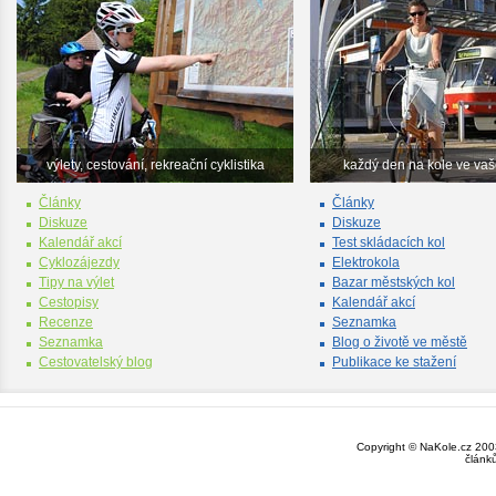
výlety, cestování, rekreační cyklistika
každý den na kole ve va
Články
Články
Diskuze
Diskuze
Kalendář akcí
Test skládacích kol
Cyklozájezdy
Elektrokola
Tipy na výlet
Bazar městských kol
Cestopisy
Kalendář akcí
Recenze
Seznamka
Seznamka
Blog o životě ve městě
Cestovatelský blog
Publikace ke stažení
Copyright © NaKole.cz 2003
článk