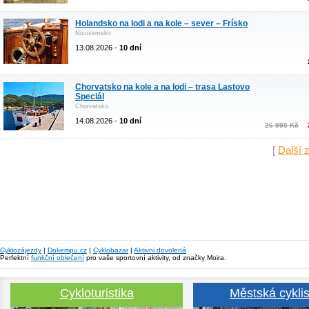
Holandsko na lodi a na kole – sever – Frísko
Nizozemsko
13.08.2026 -
10 dní
Chorvatsko na kole a na lodi – trasa Lastovo
Speciál
Chorvatsko
14.08.2026 -
10 dní
26 990 Kč
[
Další 
Cyklozájezdy
|
Dokempu.cz
|
Cyklobazar
|
Aktivni dovolená
Perfektní
funkční oblečení
pro vaše sportovní aktivity, od značky Moira.
Cykloturistika
Městská cyklis