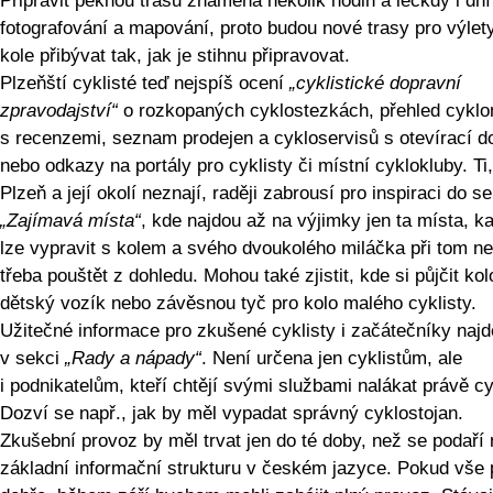
Připravit pěknou trasu znamená několik hodin a leckdy i dní
fotografování a mapování, proto budou nové trasy pro výlet
kole přibývat tak, jak je stihnu připravovat.
Plzeňští cyklisté teď nejspíš ocení
„cyklistické dopravní
zpravodajství“
o rozkopaných cyklostezkách, přehled cykl
s recenzemi, seznam prodejen a cykloservisů s otevírací d
nebo odkazy na portály pro cyklisty či místní cyklokluby. Ti
Plzeň a její okolí neznají, raději zabrousí pro inspiraci do s
„Zajímavá místa“
, kde najdou až na výjimky jen ta místa, k
lze vypravit s kolem a svého dvoukolého miláčka při tom ne
třeba pouštět z dohledu. Mohou také zjistit, kde si půjčit kol
dětský vozík nebo závěsnou tyč pro kolo malého cyklisty.
Užitečné informace pro zkušené cyklisty i začátečníky najd
v sekci
„Rady a nápady“
. Není určena jen cyklistům, ale
i podnikatelům, kteří chtějí svými službami nalákat právě cy
Dozví se např., jak by měl vypadat správný cyklostojan.
Zkušební provoz by měl trvat jen do té doby, než se podaří 
základní informační strukturu v českém jazyce. Pokud vše 