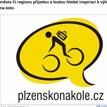
města či regionu přijedou a budou hledat inspiraci k vý
na kole.
Foto: plzenskonakole.cz
Další