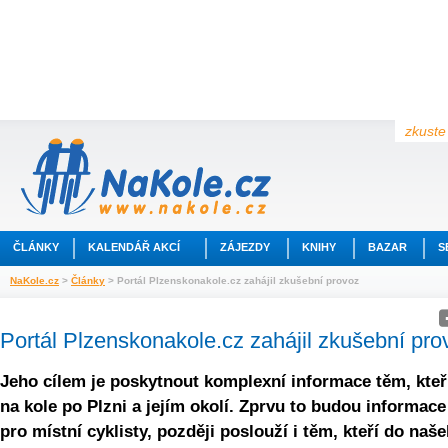
zkuste 
ČLÁNKY
KALENDÁŘ AKCÍ
ZÁJEZDY
KNIHY
BAZAR
S
NaKole.cz
>
Články
> Portál Plzenskonakole.cz zahájil zkušební provoz
Portál Plzenskonakole.cz zahájil zkušební pro
Jeho cílem je poskytnout komplexní informace těm, kteří
na kole po Plzni a jejím okolí. Zprvu to budou informace
pro místní cyklisty, později poslouží i těm, kteří do naš