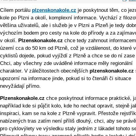
Cílem portálu
plzenskonakole.cz
je poskytnout těm, co jez
kole po Plzni a okolí, komplexní informace. Vychází z filozof
většina uživatelů, ale i služeb je v Plzni a Plzeň je tedy do
výchozím bodem pro cesty na kole do přírody a za zajímav
v okolí.
Plzenskonakole.cz
chce tedy zahrnout informacem
území cca do 50 km od Plzně, což je vzdálenost, do které v
cyklistů dojede, pokud vyjíždí z Plzně a chce se do ní zase v
Chci, aby všechny zde uváděné informace měly regionální
charakter. V záležitostech obecnějších
plzenskonakole.cz
upozorní na informace jinde, pokud si to čtenáři či situace
nevyžádají přímo.
Plzenskonakole.cz
chce poskytnout informace praktické, j
například kde si půjčit kolo, kde ho nechat opravit, stejně ja
inspiraci, kam se na kole z Plzně vypravit. Přestože rejstřík
nabízených tras zatím není příliš dlouhý, chci, aby se právě
pro cyklovýlety ve výsledku staly jedním z lákadel tohoto s