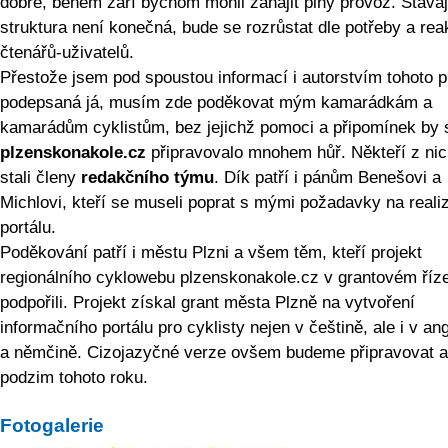
dobře, během září bychom mohli zahájit plný provoz. Stávaj
struktura není konečná, bude se rozrůstat dle potřeby a rea
čtenářů-uživatelů.
Přestože jsem pod spoustou informací i autorstvím tohoto p
podepsaná já, musím zde poděkovat mým kamarádkám a
kamarádům cyklistům, bez jejichž pomoci a připomínek by 
plzenskonakole.cz
připravovalo mnohem hůř. Někteří z nic
stali členy
redakčního týmu
. Dík patří i pánům Benešovi a
Michlovi, kteří se museli poprat s mými požadavky na reali
portálu.
Poděkování patří i městu Plzni a všem těm, kteří projekt
regionálního cyklowebu plzenskonakole.cz v grantovém říz
podpořili. Projekt získal grant města Plzně na vytvoření
informačního portálu pro cyklisty nejen v češtině, ale i v ang
a němčině. Cizojazyčné verze ovšem budeme připravovat a
podzim tohoto roku.
Fotogalerie