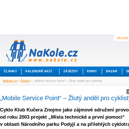
zkuste 
ČLÁNKY
KALENDÁŘ AKCÍ
ZÁJEZDY
KNIHY
BAZAR
S
NaKole.cz
>
Články
> „Mobile Service Point“ – Žlutý anděl pro cyklisty
„Mobile Service Point“ – Žlutý anděl pro cyklist
Cyklo Klub Kučera Znojmo jako zájmové sdružení provo
od roku 2003 projekt „Místa technické a první pomoci“
v oblasti Národního parku Podyjí a na přilehlých cyklotr