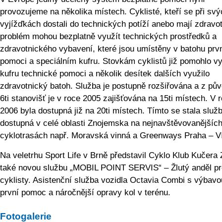
provozujeme na několika místech. Cyklisté, kteří se při svý
vyjížďkách dostali do technických potíží anebo mají zdravot
problém mohou bezplatně využít technických prostředků a
zdravotnického vybavení, které jsou umístěny v batohu prv
pomoci a speciálním kufru. Stovkám cyklistů již pomohlo v
kufru technické pomoci a několik desítek dalších využilo
zdravotnický batoh. Služba je postupně rozšiřována a z pů
6ti stanovišť je v roce 2005 zajišťována na 15ti místech. V 
2006 byla dostupná již na 20ti místech. Tímto se stala služ
dostupná v celé oblasti Znojemska na nejnavštěvova­nějšíc
cyklotrasách např. Moravská vinná a Greenways Praha – V
Na veletrhu Sport Life v Brně představil Cyklo Klub Kučera
také novou službu „MOBIL POINT SERVIS“ – Žlutý anděl pr
cyklisty. Asistenční služba vozidla Octavia Combi s výbavo
první pomoc a náročnější opravy kol v terénu.
Fotogalerie