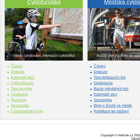
Cykloturistika
Městská cyklis
výlety, cestování, rekreační cyklistika
každý den na kole ve va
Články
Články
Diskuze
Diskuze
Kalendář akcí
Test skládacích kol
Cyklozájezdy
Elektrokola
Tipy na výlet
Bazar městských kol
Cestopisy
Kalendář akcí
Recenze
Seznamka
Seznamka
Blog o životě ve městě
Cestovatelský blog
Publikace ke stažení
Copyright © NaKole.cz 2003
článk