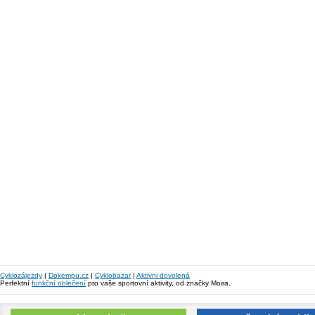
Cyklozájezdy
|
Dokempu.cz
|
Cyklobazar
|
Aktivni dovolená
Perfektní
funkční oblečení
pro vaše sportovní aktivity, od značky Moira.