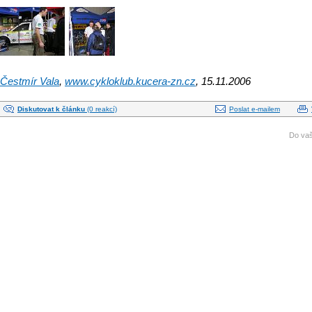
Čestmír Vala
,
www.cykloklub.kucera-zn.cz
, 15.11.2006
Diskutovat k článku
(0 reakcí)
Poslat e-mailem
Do vaš