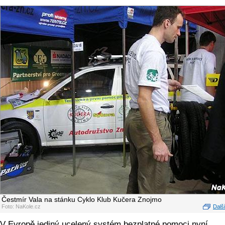
Čestmír Vala na stánku Cyklo Klub Kučera Znojmo
Foto: NaKole.cz
Další
V Evropě jediný ucelený systém bezplatné pomoci nyní