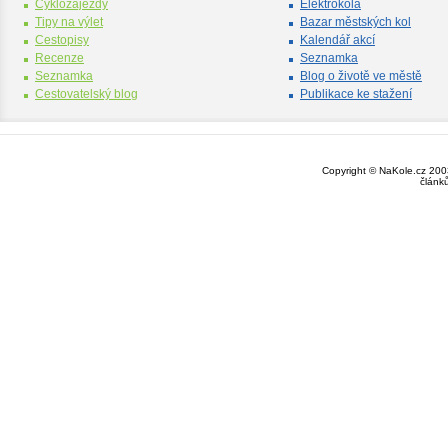
Cyklozájezdy
Elektrokola
Tipy na výlet
Bazar městských kol
Cestopisy
Kalendář akcí
Recenze
Seznamka
Seznamka
Blog o životě ve městě
Cestovatelský blog
Publikace ke stažení
Copyright © NaKole.cz 2003
článk