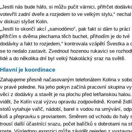
„Jestli nás bude háfo, si můžu pučit várnici, přifrčet dodávk
votevřít zadní dveře a rozjedem to ve velkým stylu,“ nechal
v diskuzi slyšet Kolin.
„Jestli to skončí akcí „samodómo“, pak fakt si dám tu práci
přifrčím s dvěma plechama těch buchet, přihodím je do tvé
dodávky a fakt to rozjedem,“ kontrovala vzápětí Švestka a 
se to nedalo zastavit. Zvednout hozenou rukavici se rozhodl
lidé a do několika dní byl velký Nakolácký sraz na světě.
Hlavní je koordinace
Zahajujeme přesně načasovaným telefonátem Kolina v sobo
v pravé poledne. Na jeho pokyn začíná pracovní skupina v
věci z dodávky a stavět je na plochu před letňanskou halou.
vidět, že Kolín vzal výzvu opravdu zodpovědně. Kromě židlí
stolů vytahuje vařič, nádobí, barel s vodou na umývání, od
koš a přepravku s proviantem. Směrem od vchodu do haly 
trousí další účastníci srazu, počet balíčků s dobrotami na s
roste. Výslednou expozici může závidět nejeden z vystavov