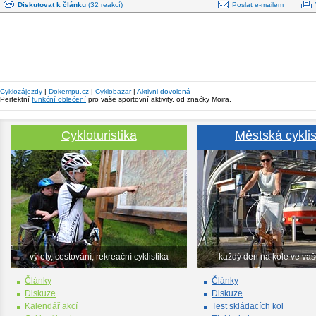
Diskutovat k článku
(32 reakcí)
Poslat e-mailem
Cyklozájezdy
|
Dokempu.cz
|
Cyklobazar
|
Aktivni dovolená
Perfektní
funkční oblečení
pro vaše sportovní aktivity, od značky Moira.
Cykloturistika
Městská cyklis
výlety, cestování, rekreační cyklistika
každý den na kole ve va
Články
Články
Diskuze
Diskuze
Kalendář akcí
Test skládacích kol