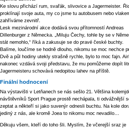
Ke slovu přichází rum, svařák, slivovice a Jagermeister. Řid
proklínají svoje auta, my co jsme tu autobusem nebo vlake
zahříváme zevnitř.
Lesk mezinárodní akce dodává svou přítomností Andreas
Dillenburger z Německa. „Miluju Čechy, tohle by se v Něm
stát nemohlo,“ říká a zakusuje se do pravé české buchty.
Balíme, loučíme se hodně dlouho, nikomu se moc nechce p
Dvě a půl hodiny utekly strašně rychle, bylo to moc fajn. Air
nakonec vzdává svoji představu, že mu pomůžeme dopít lit
Jagermeisteru schovává nedopitou lahev na příště.
Finální hodnocení
Na výstavišti v Letňanech se nás sešlo 21. Většina kolemj
návštěvníků Sport Prague prostě nechápala, ti odvážnější se
zeptat a někteří si jako suvenýr odnesli buchtu. Na kole dor
jediný z nás, ale kromě Joea to nikomu moc nevadilo…
Děkuju všem, kteří do toho šli. Myslím, že včerejší sraz je