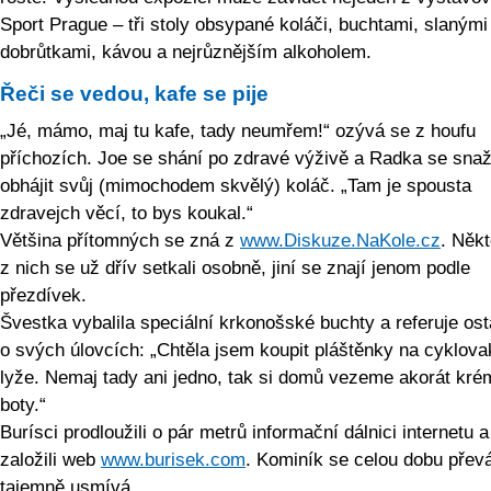
Sport Prague – tři stoly obsypané koláči, buchtami, slanými
dobrůtkami, kávou a nejrůznějším alkoholem.
Řeči se vedou, kafe se pije
„Jé, mámo, maj tu kafe, tady neumřem!“ ozývá se z houfu
příchozích. Joe se shání po zdravé výživě a Radka se snaž
obhájit svůj (mimochodem skvělý) koláč. „Tam je spousta
zdravejch věcí, to bys koukal.“
Většina přítomných se zná z
www.Diskuze­.NaKole.cz
. Někt
z nich se už dřív setkali osobně, jiní se znají jenom podle
přezdívek.
Švestka vybalila speciální krkonošské buchty a referuje os
o svých úlovcích: „Chtěla jsem koupit pláštěnky na cyklova
lyže. Nemaj tady ani jedno, tak si domů vezeme akorát kré
boty.“
Burísci prodloužili o pár metrů informační dálnici internetu a
založili web
www.burisek.com
. Kominík se celou dobu přev
tajemně usmívá.