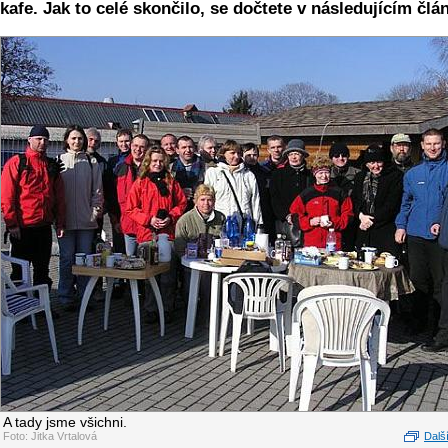
kafe. Jak to celé skončilo, se dočtete v následujícím člá
A tady jsme všichni.
Foto: Jitka Vrtalová
Další