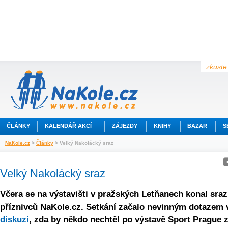
zkuste 
ČLÁNKY
KALENDÁŘ AKCÍ
ZÁJEZDY
KNIHY
BAZAR
S
NaKole.cz
>
Články
> Velký Nakolácký sraz
Velký Nakolácký sraz
Včera se na výstavišti v pražských Letňanech konal sraz
příznivců NaKole.cz. Setkání začalo nevinným dotazem 
diskuzi
, zda by někdo nechtěl po výstavě Sport Prague z