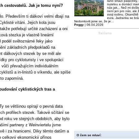
ráno smaží palačinky,
nutelou a domácí mar
ch cestovatelů. Jak je tomu nyní?
nás jak... Než mi došl
není jen pro nás, ale ž
svoji rodinu. Okamžitě 
álo. Především ti dálkoví velmi dbají na
eura. Jadranka se brá
Nedomluvili jsme se, že je…
klisté vítáni. Jejich kola jsou
Peggy
| 06.04.2026
 takže potřebují určité zacházení a oni
ová stezka je vlastně lineární
d podél světoznámé řeky jako
nění základních předpokladů na
t dálkových stezek by se měl ale
dky pro cykloturisty i ve spolupráci
i vůči převažujícím individuálním
klistů a in-linistů o víkendu, ale spíše
sto zapomíná.
budování cyklistických tras a
 se většinou opírají o pevná data
ch profilech stezek. Takové sčítání se
 od roku ve stejných obdobích, aby bylo
šimi partnery z Weinviertelu jsme
ravě i za hranicemi. Díky těmto datům a
O čem se mluví:
 že celkový ekonomický přínos