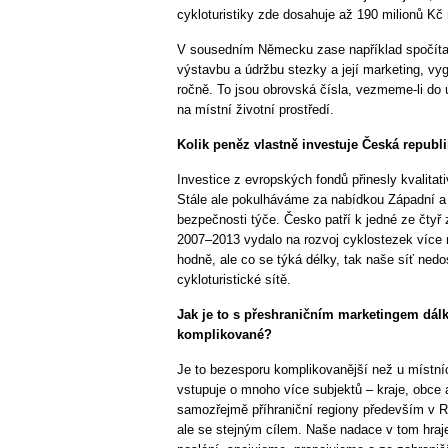
cykloturistiky zde dosahuje až 190 milionů Kč 
V sousedním Německu zase například spočítal
výstavbu a údržbu stezky a její marketing, vy
ročně. To jsou obrovská čísla, vezmeme-li do
na místní životní prostředí.
Kolik peněz vlastně investuje Česká republi
Investice z evropských fondů přinesly kvalitat
Stále ale pokulháváme za nabídkou Západní a
bezpečnosti týče. Česko patří k jedné ze čtyř
2007–2013 vydalo na rozvoj cyklostezek více 
hodně, ale co se týká délky, tak naše síť ned
cykloturistické sítě.
Jak je to s přeshraničním marketingem dálk
komplikované?
Je to bezesporu komplikovanější než u místníc
vstupuje o mnoho více subjektů – kraje, obce 
samozřejmě příhraniční regiony především v 
ale se stejným cílem. Naše nadace v tom hraje 