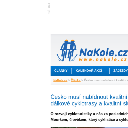
ČLÁNKY
KALENDÁŘ AKCÍ
ZÁJEZDY
NaKole.cz
>
Články
> Česko musí nabídnout kvalitní 
Česko musí nabídnout kvalitn
dálkové cyklotrasy a kvalitní s
O rozvoji cykloturistiky u nás za posledních
Mourkem, člověkem, který cyklistice a cyklot