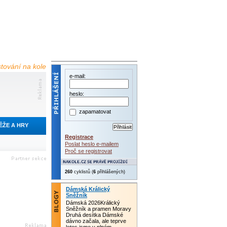
estování na kole
e-mail:
heslo:
zapamatovat
ĚŽE A HRY
Registrace
Poslat heslo e-mailem
Proč se registrovat
260
cyklistů (
6
přihlášených)
Dámská Králický
Sněžník
Dámská 2026Králický
Sněžník a pramen Moravy
Druhá desítka Dámské
dávno začala, ale teprve