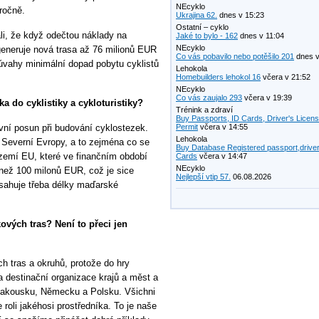
NEcyklo
ročně.
Ukrajina 62.
dnes v 15:23
Ostatní – cyklo
i, že když odečtou náklady na
Jaké to bylo - 162
dnes v 11:04
NEcyklo
generuje nová trasa až 76 milionů EUR
Co vás pobavilo nebo potěšilo 201
dnes v
 úvahy minimální dopad pobytu cyklistů
Lehokola
Homebuilders lehokol 16
včera v 21:52
NEcyklo
Co vás zaujalo 293
včera v 19:39
ka do cyklistiky a cykloturistiky?
Trénink a zdraví
Buy Passports, ID Cards, Driver's Licen
ivní posun při budování cyklostezek.
Permit
včera v 14:55
Lehokola
 Severní Evropy, a to zejména co se
Buy Database Registered passport,driver
 zemí EU, které ve finančním období
Cards
včera v 14:47
NEcyklo
než 100 milonů EUR, což je sice
Nejlepší vtip 57.
06.08.2026
osahuje třeba délky maďarské
ových tras? Není to přeci jen
h tras a okruhů, protože do hry
a destinační organizace krajů a měst a
Rakousku, Německu a Polsku. Všichni
roli jakéhosi prostředníka. To je naše