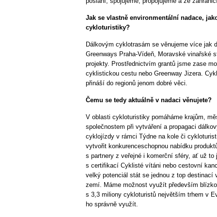
poslání, spojujeme, propojujeme a ze zahranič
Jak se vlastně environmentální nadace, jako
cykloturistiky?
Dálkovým cyklotrasám se věnujeme více jak dv
Greenways Praha-Vídeň, Moravské vinařské st
projekty. Prostřednictvím grantů jsme zase moh
cyklistickou cestu nebo Greenway Jizera. Cyklo
přináší do regionů jenom dobré věci.
Čemu se tedy aktuálně v nadaci věnujete?
V oblasti cykloturistiky pomáháme krajům, mě
společnostem při vytváření a propagaci dálko
cyklojízdy v rámci Týdne na kole či cykloturi
vytvořit konkurenceschopnou nabídku produktů 
s partnery z veřejné i komerční sféry, ať už to
s certifikací Cyklisté vítáni nebo cestovní ka
velký potenciál stát se jednou z top destinací
zemí. Máme možnost využít především blízkos
s 3,3 miliony cykloturistů největším trhem v Ev
ho správně využít.