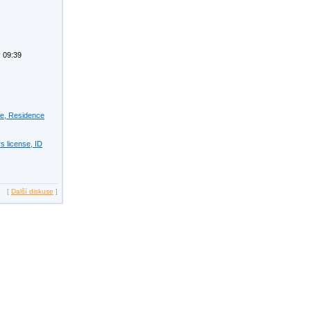
 09:39
se, Residence
s license, ID
[
Další diskuse
]