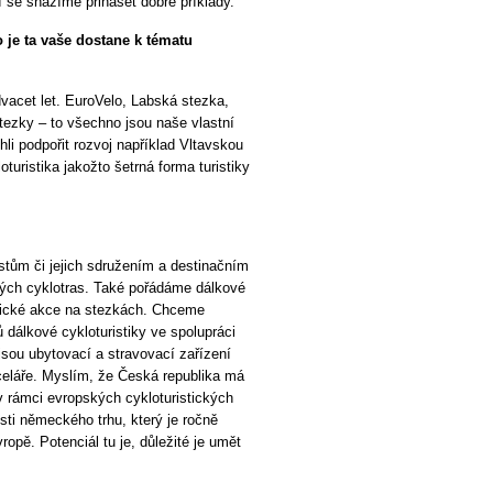
í se snažíme přinášet dobré příklady.
 je ta vaše dostane k tématu
acet let. EuroVelo, Labská stezka,
ezky – to všechno jsou naše vlastní
li podpořit rozvoj například Vltavskou
turistika jakožto šetrná forma turistiky
stům či jejich sdružením a destinačním
vých cyklotras. Také pořádáme dálkové
stické akce na stezkách. Chceme
dálkové cykloturistiky ve spolupráci
 jsou ubytovací a stravovací zařízení
nceláře. Myslím, že Česká republika má
 v rámci evropských cykloturistických
ti německého trhu, který je ročně
ropě. Potenciál tu je, důležité je umět