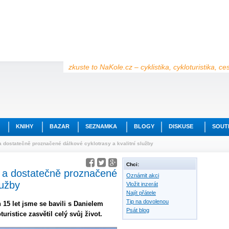
zkuste to NaKole.cz – cyklistika, cykloturistika, c
KNIHY
BAZAR
SEZNAMKA
BLOGY
DISKUSE
SOUT
a dostatečně proznačené dálkové cyklotrasy a kvalitní služby
Chci:
í a dostatečně proznačené
Oznámit akci
lužby
Vložit inzerát
Najít přátele
Tip na dovolenou
 15 let jsme se bavili s Danielem
Psát blog
uristice zasvětil celý svůj život.