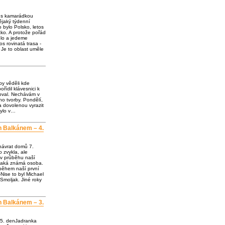
e s kamarádkou
jaký týdenní
o bylo Polsko, letos
ko. A protože pořád
olo a jedeme
os rovinatá trasa -
 Je to oblast uměle
by věděli kde
ořídil klávesnici k
loval. Nechávám v
o tvorby. Pondělí,
a dovolenou vyrazit
bylo v…
h Balkánem – 4.
návrat domů 7.
 zvykla, ale
 v průběhu naší
ějaká známá osoba.
 během naší první
Nise to byl Michael
Smoljak. Jiné roky
h Balkánem – 3.
 5. denJadranka