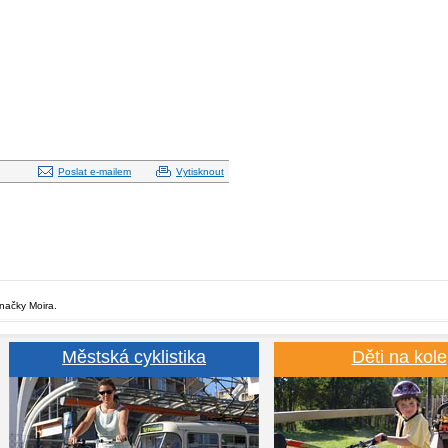
Poslat e-mailem
Vytisknout
značky Moira.
Městská cyklistika
Děti na kole