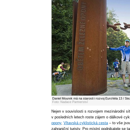
Daniel Mourek má na starosti i rozvoj EuroVela 13 / S
Foto: Nadace Partnerství
Nejen v souvislosti s rozvojem mezinárodní sít
v posledních letech roste zájem o dálkové cyk
opony
,
Vltavská cyklistická cesta
– to vše jsou
zahraniční turisty. Pro místní podnikatele se