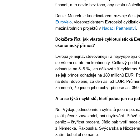
financí, a to navíc bez toho, aby nesla následk
Daniel Mourek je koordinátorem rozvoje český
EuroVelo
, viceprezidentem Evropské cyklistic
mezinárodních projektů v
Nadaci Partnerství
.
Dokážete říct, jak vlastně cykloturistická Ev
ekonomický přínos?
Evropa je nejnavštěvovanější a nejvyspělejší d
se všemi ostatními kontinenty. Celkový podíl c
odhaduje na 3–5 %, jen dálková síť cyklotras 
se její přínos odhaduje na 180 milionů EUR. Podl
na delší dovolené, za den asi 53 EUR. Průměrn
znamená, že jeden jeho pobyt přinese asi 350
A to se týká i cyklistů, kteří jedou jen na j
Ne. Výdaje jednodenních cyklistů jsou o pozn
platit převoz zavazadel, ani ubytování. Právě 
peněz – čtyřicet procent. Jídlo pak tvoří necelo
z Německa, Rakouska, Švýcarska a Nizozemsk
zatím bohužel nemáme.