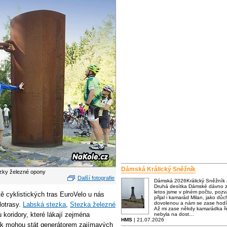
Dámská Králický Sněžník
tezky železné opony
Další fotografie
Dámská 2026Králický Sněžník
Druhá desítka Dámské dávno za
letos jsme v plném počtu, poz
ě cyklistických tras EuroVelo u nás
přijal i kamarád Milan, jako dů
dovolenou a nám se zase hodí
lotrasy.
Labská stezka
,
Stezka železné
Až mi zase někdy kamarádka ře
 koridory, které lákají zejména
nebyla na dost…
HMS
| 21.07.2026
 tak mohou stát generátorem zajímavých