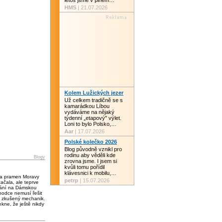
letos jsme v plném…
HMS
| 21.07.2026
Kolem Lužických jezer
Už celkem tradičně se s
kamarádkou Líbou
vydáváme na nějaký
týdenní „etapový" výlet.
Loni to bylo Polsko,…
Aar
| 17.07.2026
Polské kolečko 2026
Blog původně vznikl pro
rodinu aby věděli kde
Blogy
zrovna jsme. I jsem si
kvůli tomu pořídil
klávesnici k mobilu,…
 a pramen Moravy
petrp
| 15.07.2026
čala, ale teprve
vání na Dámskou
chodce nemusí řešit
 zkušený mechanik.
kne, že ještě nikdy