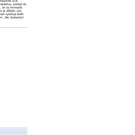
 mažeme si je
meládou, padají do
o, že ta hromada
e je dělala i pro
tak vytahuji další
ní. „Ne Jadranko!