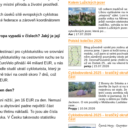
Kolem Lužických jezer
y místní příroda a životní prostředí.
Už celkem tradičně s
Líbou vydáváme na ně
ch úseků sítě evropských cyklotras
„etapový" výlet. Loni t
padla volba na Němec
ké federace a zároveň koordinátorem
ještě nemám elektrok
natěžko, vyhrála to let
kolem Lužických jezer.
vytvořených jezer, která po…
Aar
| 17.07.2026
ropa vypadá v číslech? Jaký je její
Polské kolečko 2026
Blog původně vznikl pro rodinu a
zrovna jsme. I jsem si kvůli tomu p
estinací pro cykloturistiku ve srovnání
mobilu, což jsem si velmi pochva
ykloturistiky na cestovním ruchu se tu
něm záměrně poznámky okolo jeh
29. červnaPůvodně jsme chtěli n
EuroVelo přináší 44 miliard EUR, u nás
už ve čtvrtek 25., ale na víkend 
petrp
| 15.07.2026
e studií utratí cykloturista, který je
Cyklodovolená 2025 – kratičký okru
ě tráví na cestě skoro 7 dnů, což
část
 EUR.
Z Bosny do Srbska a 
denNe že bych si na to
eden den?
nejednou se stalo, že
letní cesty zemřela n
Dobře si pamatuji, že
cesty s dětmi po Odře-
ání nižší, jen 16 EUR za den. Nemusí
Jackson. O rok později v Moldavsku Ladislav 
za ubytování padne největší část
zase…
Peggy
| 10.04.2026
u třetinu nákladů. To jsou ale čísla
Cyklodovolená 2025 – kratičký okru
a. V Česku takovouto statistiku
část
Černá Hora - Durmitor