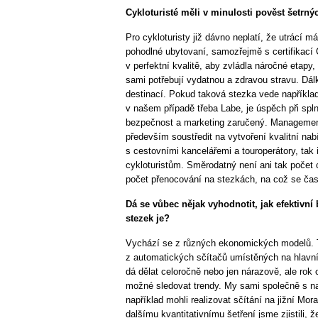
Cykloturisté měli v minulosti pověst šetrný
Pro cykloturisty již dávno neplatí, že utrácí m
pohodlné ubytovaní, samozřejmě s certifikací Cy
v perfektní kvalitě, aby zvládla náročné etapy,
sami potřebují vydatnou a zdravou stravu. Dálk
destinací. Pokud taková stezka vede napříkla
v našem případě třeba Labe, je úspěch při spl
bezpečnost a marketing zaručený. Managemen
především soustředit na vytvoření kvalitní nabí
s cestovními kancelářemi a touroperátory, tak 
cykloturistům. Směrodatný není ani tak počet cy
počet přenocování na stezkách, na což se ča
Dá se vůbec nějak vyhodnotit, jak efektivní 
stezek je?
Vychází se z různých ekonomických modelů. Ty
z automatických sčítačů umístěných na hlavní
dá dělat celoročně nebo jen nárazově, ale rok
možné sledovat trendy. My sami společně s na
například mohli realizovat sčítání na jižní Mo
dalšímu kvantitativnímu šetření jsme zjistili,