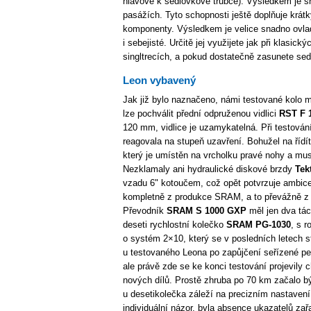
hlavové k sedlovkové trubce). Výsledkem je s
pasážích. Tyto schopnosti ještě doplňuje krát
komponenty. Výsledkem je velice snadno ovlada
i sebejisté. Určitě jej využijete jak při klasic
singltrecích, a pokud dostatečně zasunete sed
Leon vybavený
Jak již bylo naznačeno, námi testované kolo 
lze pochválit přední odpruženou vidlici
RST F 
120 mm, vidlice je uzamykatelná. Při testování 
reagovala na stupeň uzavření. Bohužel na říd
který je umístěn na vrcholku pravé nohy a mus
Nezklamaly ani hydraulické diskové brzdy
Tek
vzadu 6" kotoučem, což opět potvrzuje ambice
kompletně z produkce SRAM, a to převážně z 
Převodník
SRAM S 1000 GXP
měl jen dva tác
deseti rychlostní kolečko
SRAM PG-1030
, s 
o systém 2×10, který se v posledních letech s
u testovaného Leona po zapůjčení seřízené per
ale právě zde se ke konci testování projevil
nových dílů. Prostě zhruba po 70 km začalo bý
u desetikolečka záleží na precizním nastavení.
individuální názor, byla absence ukazatelů za