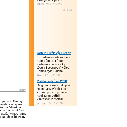
letos jsme v plném…
HMS
| 21.07.2026
Kolem Lužických jezer
Už celkem tradičně se s
kamarádkou Líbou
vydáváme na nějaký
týdenní „etapový" výlet.
Loni to bylo Polsko,…
Aar
| 17.07.2026
Polské kolečko 2026
Blog původně vznikl pro
rodinu aby věděli kde
Blogy
zrovna jsme. I jsem si
kvůli tomu pořídil
klávesnici k mobilu,…
 a pramen Moravy
petrp
| 15.07.2026
čala, ale teprve
vání na Dámskou
chodce nemusí řešit
 zkušený mechanik.
kne, že ještě nikdy