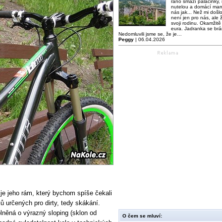
ráno smaží palačinky,
nutelou a domácí mar
nás jak... Než mi došl
není jen pro nás, ale ž
svoji rodinu. Okamžitě 
eura. Jadranka se brá
Nedomluvili jsme se, že je…
Peggy
| 06.04.2026
y, je jeho rám, který bychom spíše čekali
ů určených pro dirty, tedy skákání.
lněná o výrazný sloping (sklon od
O čem se mluví: