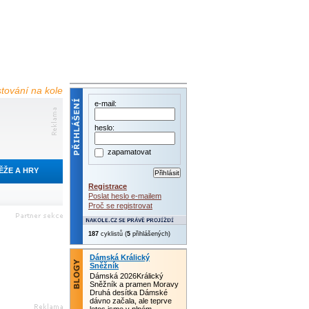
estování na kole
e-mail:
heslo:
zapamatovat
ĚŽE A HRY
Registrace
Poslat heslo e-mailem
Proč se registrovat
187
cyklistů (
5
přihlášených)
Dámská Králický
Sněžník
Dámská 2026Králický
Sněžník a pramen Moravy
Druhá desítka Dámské
dávno začala, ale teprve