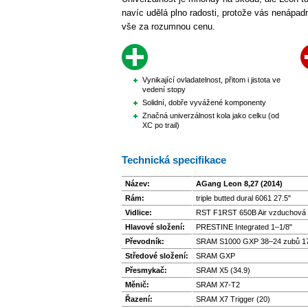
navíc udělá plno radosti, protože vás nenápa
vše za rozumnou cenu.
Vynikající ovladatelnost, přitom i jistota ve
vedení stopy
Solidní, dobře vyvážené komponenty
Značná univerzálnost kola jako celku (od
XC po trail)
Technická specifikace
Název:
AGang Leon 8,27 (2014)
Rám:
triple butted dural 6061 27.5"
Vidlice:
RST F1RST 650B Air vzduchová 
Hlavové složení:
PRESTINE Integrated 1–1/8"
Převodník:
SRAM S1000 GXP 38–24 zubů 17
Středové složení:
SRAM GXP
Přesmykač:
SRAM X5 (34.9)
Měnič:
SRAM X7-T2
Řazení:
SRAM X7 Trigger (20)