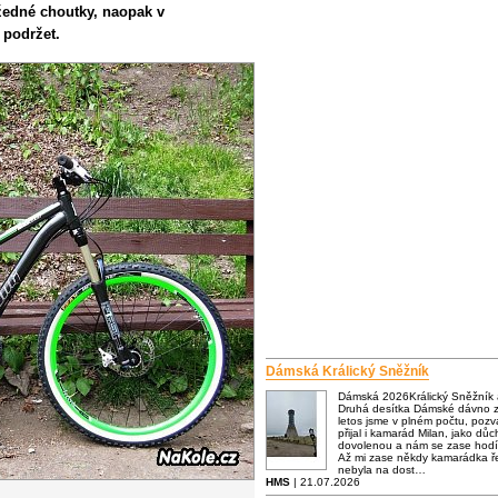
žedné choutky, naopak v
 podržet.
Dámská Králický Sněžník
Dámská 2026Králický Sněžník
Druhá desítka Dámské dávno za
letos jsme v plném počtu, poz
přijal i kamarád Milan, jako dů
dovolenou a nám se zase hodí
Až mi zase někdy kamarádka ře
nebyla na dost…
HMS
| 21.07.2026