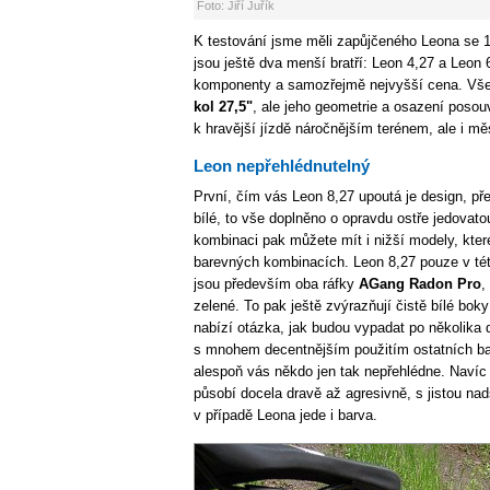
Foto: Jiří Juřík
K testování jsme měli zapůjčeného Leona se 
jsou ještě dva menší bratří: Leon 4,27 a Leon 
komponenty a samozřejmě nejvyšší cena. Vše
kol 27,5"
, ale jeho geometrie a osazení posouv
k hravější jízdě náročnějším terénem, ale i m
Leon nepřehlédnutelný
První, čím vás Leon 8,27 upoutá je design, p
bílé, to vše doplněno o opravdu ostře jedovat
kombinaci pak můžete mít i nižší modely, které
barevných kombinacích. Leon 8,27 pouze v této
jsou především oba ráfky
AGang Radon Pro
,
zelené. To pak ještě zvýrazňují čistě bílé bok
nabízí otázka, jak budou vypadat po několika
s mnohem decentnějším použitím ostatních bar
alespoň vás někdo jen tak nepřehlédne. Navíc 
působí docela dravě až agresivně, s jistou nad
v případě Leona jede i barva.