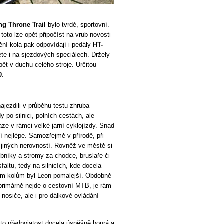
g Throne Trail
bylo tvrdé, sportovní.
to lze opět připočíst na vrub novosti
ní kola pak odpovídají i pedály
HT-
ete i na sjezdových speciálech. Držely
ět v duchu celého stroje. Určitou
0
.
jezdili v průběhu testu zhruba
po silnici, polních cestách, ale
ze v rámci velké jarní cyklojízdy. Snad
í nejlépe. Samozřejmě v přírodě, při
a jiných nerovností. Rovněž ve městě si
bníky a stromy za chodce, bruslaře či
faltu, tedy na silnicích, kde docela
iným kolům byl Leon pomalejší. Obdobně
primárně nejde o cestovní MTB, je rám
nosiče, ale i pro dálkové ovládání
uto předpojatost docela úspěšně bourá a