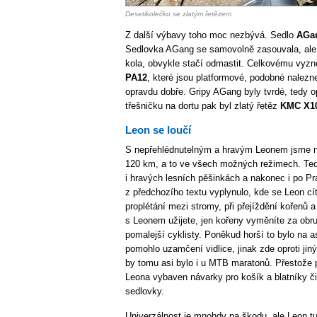
Desetikolečko se zlatým řetězem
Z další výbavy toho moc nezbývá. Sedlo
AGan
Sedlovka AGang se samovolně zasouvala, ale to
kola, obvykle stačí odmastit. Celkovému vyzně
PA12
, které jsou platformové, podobné nalezn
opravdu dobře. Gripy AGang byly tvrdé, tedy op
třešničku na dortu pak byl zlatý řetěz
KMC X1
Leon se loučí
S nepřehlédnutelným a hravým Leonem jsme na
120 km, a to ve všech možných režimech. Tedy 
i hravých lesních pěšinkách a nakonec i po Pra
z předchozího textu vyplynulo, kde se Leon cít
proplétání mezi stromy, při přejíždění kořenů 
s Leonem užijete, jen kořeny vyměníte za obru
pomalejší cyklisty. Poněkud horší to bylo na as
pomohlo uzamčení vidlice, jinak zde oproti j
by tomu asi bylo i u MTB maratonů. Přestože 
Leona vybaven návarky pro košík a blatníky či 
sedlovky.
Univerzálnost je mnohdy na škodu, ale Leon t