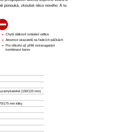
dně ponouká, zkoušet něco nového. A to
Chybí dálkové ovládání vidlice
Absence ukazatelů na řadicích páčkách
Pro někoho až příliš extravagantní
kombinace barev
uzamykatelná (100/120 mm)
0/175 mm kliky