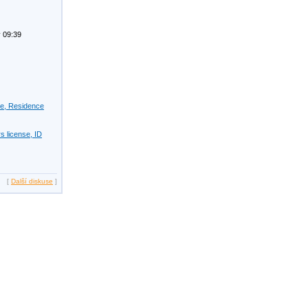
 09:39
se, Residence
s license, ID
[
Další diskuse
]