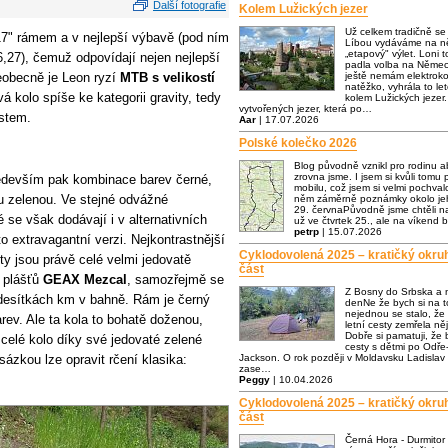
Další fotografie
Kolem Lužických jezer
Už celkem tradičně s
17" rámem a v nejlepší výbavě (pod ním
Líbou vydáváme na ně
„etapový" výlet. Loni t
6,27), čemuž odpovídají nejen nejlepší
padla volba na Němec
obecně je Leon ryzí
MTB s velikostí
ještě nemám elektrok
natěžko, vyhrála to let
á kolo spíše ke kategorii gravity, tedy
kolem Lužických jezer.
vytvořených jezer, která po…
ěstem.
Aar
| 17.07.2026
Polské kolečko 2026
Blog původně vznikl pro rodinu a
zrovna jsme. I jsem si kvůli tomu p
ředevším pak kombinace barev černé,
mobilu, což jsem si velmi pochva
ou zelenou. Ve stejné odvážné
něm záměrně poznámky okolo jeh
29. červnaPůvodně jsme chtěli n
 se však dodávají i v alternativních
už ve čtvrtek 25., ale na víkend 
petrp
| 15.07.2026
 extravagantní verzi. Nejkontrastnější
Cyklodovolená 2025 – kratičký okru
 ty jsou právě celé velmi jedovatě
část
y plášťů
GEAX Mezcal
, samozřejmě se
Z Bosny do Srbska a 
 desítkách km v bahně. Rám je černý
denNe že bych si na to
nejednou se stalo, že
ev. Ale ta kola to bohatě doženou,
letní cesty zemřela n
Dobře si pamatuji, že
celé kolo díky své jedovaté zelené
cesty s dětmi po Odře-
sázkou lze opravit rčení klasika:
Jackson. O rok později v Moldavsku Ladislav 
zase…
Peggy
| 10.04.2026
Cyklodovolená 2025 – kratičký okru
část
Černá Hora - Durmitor