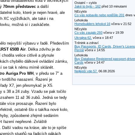
nadná ovladatelnost kola v technických
Ostatní – cyklo
ký
70mm představec
a další
Jaké to bylo - 162
před 10 minutami
NEcyklo
telné kolo, které je nejen hravé, ale
Co vás pobavilo nebo potěšilo 201
dnes v
kých XC vyjížďkách, ale také i na
Lehokola
Homebuilders lehokol 16
včera v 21:52
lovku, možná si i zaskáčete.
NEcyklo
Co vás zaujalo 293
včera v 19:39
Ukrajina 62.
včera v 18:47
mělo nejvyšší výbavu v řadě. Především
Trénink a zdraví
Buy Passports, ID Cards, Driver's Licen
1RST 650B Air
. Délka zdvihu je do
Permit
včera v 14:55
chodila velice citlivě a plynule
Lehokola
Buy Database Registered passport,driver
ítkách chybělo dálkové ovládání zámku,
Cards
včera v 14:47
í se tak k němu mírně sklánět.
NEcyklo
Nejlepší vtip 57.
06.08.2026
tro Auriga Pro WH
, v předu se 7" a
 tvrdšího nasazení. Řazení je
řady X7, jen přesmykač je X5.
y s 38 a 24 zuby. Vzadu se pak točilo
rozsahem 11 až 36 zubů. Jedná se tedy
tále více prosazuje. Řazení bylo
fektně, ostatně šlo o takřka nové kolo,
y chyby, způsobené zřejmě sedáním
t řazení nepřesné. Zvláště
 Další vadou na kráse, ale to je spíše
řazených stupňů na řadicích pákách