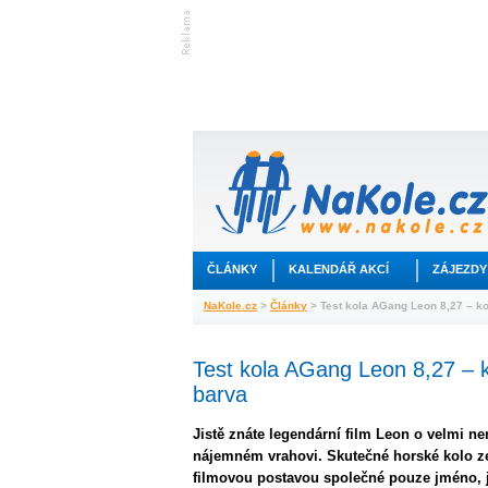
ČLÁNKY
KALENDÁŘ AKCÍ
ZÁJEZDY
NaKole.cz
>
Články
> Test kola AGang Leon 8,27 – ko
Test kola AGang Leon 8,27 – k
barva
Jistě znáte legendární film Leon o velmi 
nájemném vrahovi. Skutečné horské kolo z
filmovou postavou společné pouze jméno, j