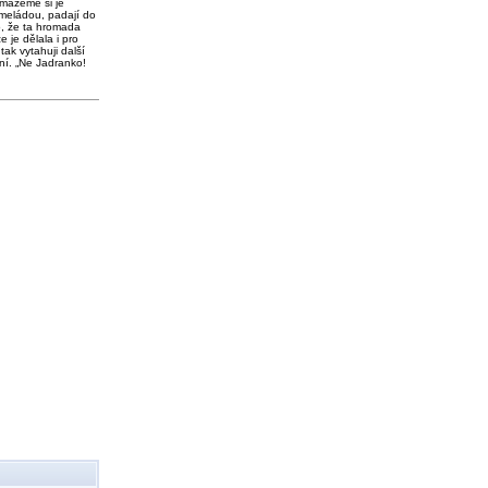
 mažeme si je
meládou, padají do
o, že ta hromada
e je dělala i pro
tak vytahuji další
ní. „Ne Jadranko!