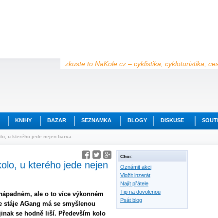
zkuste to NaKole.cz – cyklistika, cykloturistika, c
KNIHY
BAZAR
SEZNAMKA
BLOGY
DISKUSE
SOUT
lo, u kterého jede nejen barva
Chci:
olo, u kterého jede nejen
Oznámit akci
Vložit inzerát
Najít přátele
Tip na dovolenou
nenápadném, ale o to více výkonném
Psát blog
e stáje AGang má se smyšlenou
inak se hodně liší. Především kolo