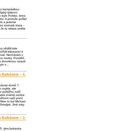
e s kamarádkou
jaký týdenní
o bylo Polsko, letos
ko. A protože pořád
olo a jedeme
os rovinatá trasa -
 Je to oblast uměle
by věděli kde
ořídil klávesnici k
loval. Nechávám v
o tvorby. Pondělí,
a dovolenou vyrazit
bylo v…
h Balkánem – 4.
návrat domů 7.
 zvykla, ale
 v průběhu naší
ějaká známá osoba.
 během naší první
Nise to byl Michael
Smoljak. Jiné roky
h Balkánem – 3.
 5. denJadranka