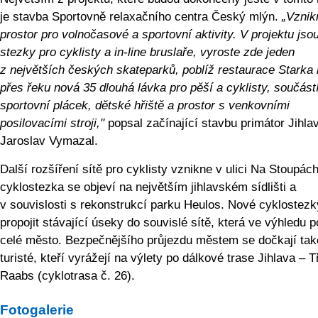
je stavba Sportovně relaxačního centra Český mlýn.
„Vznik
prostor pro volnočasové a sportovní aktivity. V projektu jso
stezky pro cyklisty a in-line bruslaře, vyroste zde jeden
z největších českých skateparků, poblíž restaurace Starka
přes řeku nová 35 dlouhá lávka pro pěší a cyklisty, součástí
sportovní plácek, dětské hřiště a prostor s venkovními
posilovacími stroji,"
popsal začínající stavbu primátor Jihla
Jaroslav Vymazal.
Další rozšíření sítě pro cyklisty vznikne v ulici Na Stoupác
cyklostezka se objeví na největším jihlavském sídlišti a
v souvislosti s rekonstrukcí parku Heulos. Nové cyklostezk
propojit stávající úseky do souvislé sítě, která ve výhledu p
celé město. Bezpečnějšího průjezdu městem se dočkají tak
turisté, kteří vyrážejí na výlety po dálkové trase Jihlava – T
Raabs (cyklotrasa č. 26).
Fotogalerie