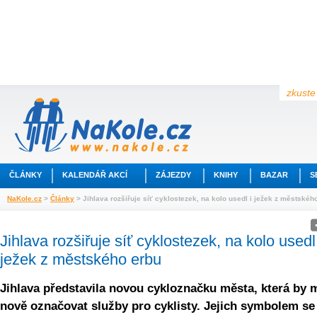
zkuste 
ČLÁNKY
KALENDÁŘ AKCÍ
ZÁJEZDY
KNIHY
BAZAR
S
NaKole.cz
>
Články
> Jihlava rozšiřuje síť cyklostezek, na kolo usedl i ježek z městskéh
Jihlava rozšiřuje síť cyklostezek, na kolo usedl 
ježek z městského erbu
Jihlava představila novou cykloznačku města, která by 
nově označovat služby pro cyklisty. Jejich symbolem se