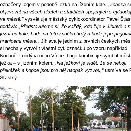
označeny logem v podobě ježka na jízdním kole.
„Značka s
objevovat na všech akcích a stavbách spojených s cyklodo
ve městě,"
vysvětluje městský cyklokoordinátor Pavel Šťas
dodává:
„Představujeme si, že každý, kdo žije v Jihlavě a r
jezdí na kole, bude na tuto značku hrdý a bude ji propagovat
hranicemi města.„
Jihlava je jedním z prvních českých měst
si nechaly vytvořit vlastní cykloznačku po vzoru například
Kodaně, Londýna nebo Vídně. Logo kombinuje symbol měst
ježka – s jízdním kolem.
„Na ježkovi je vidět, že se nebojí
překážek a kopce jsou pro něj naopak výzvou,“
usmívá se 
Šťastný.