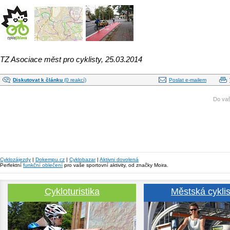
TZ Asociace měst pro cyklisty, 25.03.2014
Diskutovat k článku
(0 reakcí)
Poslat e-mailem
Do vaš
Cyklozájezdy
|
Dokempu.cz
|
Cyklobazar
|
Aktivni dovolená
Perfektní
funkční oblečení
pro vaše sportovní aktivity, od značky Moira.
Cykloturistika
Městská cyklis