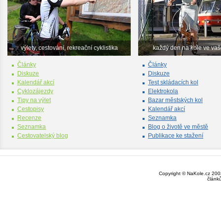
výlety, cestování, rekreační cyklistika
každý den na kole ve va
Články
Články
Diskuze
Diskuze
Kalendář akcí
Test skládacích kol
Cyklozájezdy
Elektrokola
Tipy na výlet
Bazar městských kol
Cestopisy
Kalendář akcí
Recenze
Seznamka
Seznamka
Blog o životě ve městě
Cestovatelský blog
Publikace ke stažení
Copyright © NaKole.cz 2003
článk