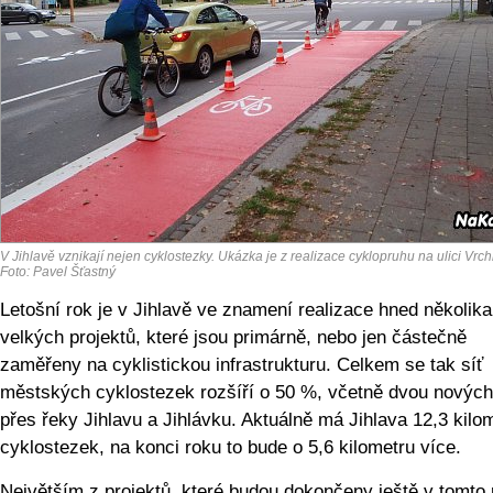
V Jihlavě vznikají nejen cyklostezky. Ukázka je z realizace cyklopruhu na ulici Vrch
Foto: Pavel Šťastný
Letošní rok je v Jihlavě ve znamení realizace hned několika
velkých projektů, které jsou primárně, nebo jen částečně
zaměřeny na cyklistickou infrastrukturu. Celkem se tak síť
městských cyklostezek rozšíří o 50 %, včetně dvou nových
přes řeky Jihlavu a Jihlávku. Aktuálně má Jihlava 12,3 kilo
cyklostezek, na konci roku to bude o 5,6 kilometru ví­ce.
Největším z projektů, které budou dokončeny ještě v tomto 