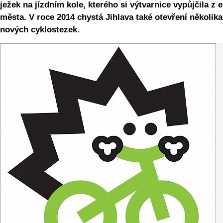
ježek na jízdním kole, kterého si výtvarnice vypůjčila z 
města. V roce 2014 chystá Jihlava také otevření několika
nových cyklostezek.