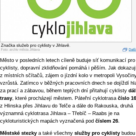
Značka služeb pro cyklisty v Jihlavě.
Foto: archiv města Jihlava
Další
Město v posledních letech cíleně buduje síť komunikací pro
cyklisty, dopravní zklidňování pomáhá i pěším. Jak dokazuj
z místních sčítačů, zájem o jízdní kolo v metropoli Vysočin
vzrůstá. Zatímco v běžných pracovních dnech se dojíždí hl
za prací a zábavou, během teplých dní přitahují cyklisty
dá
trasy
, které procházejí městem. Páteřní cyklotrasa
číslo 1
z Hlinska přes Jihlavu do Telče a dále do Rakouska, druhá
významná cyklotrasa Jihlava – Třebíč – Raabs je na
cykloturistických mapách vyznačená pod
číslem 26
.
Městské stezky
a také všechny
služby pro cyklisty
budou