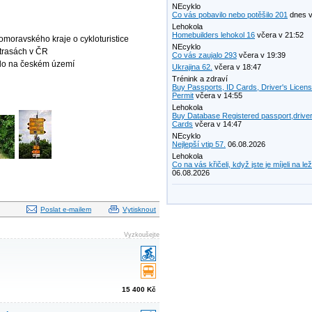
NEcyklo
Co vás pobavilo nebo potěšilo 201
dnes v
Lehokola
Homebuilders lehokol 16
včera v 21:52
homoravského kraje o cykloturistice
NEcyklo
trasách v ČR
Co vás zaujalo 293
včera v 19:39
elo na českém území
Ukrajina 62.
včera v 18:47
Trénink a zdraví
Buy Passports, ID Cards, Driver's Licen
Permit
včera v 14:55
Lehokola
Buy Database Registered passport,driver
Cards
včera v 14:47
NEcyklo
Nejlepší vtip 57.
06.08.2026
Lehokola
Co na vás křičeli, když jste je míjeli na le
06.08.2026
Poslat e-mailem
Vytisknout
Vyzkoušejte
15 400 Kč