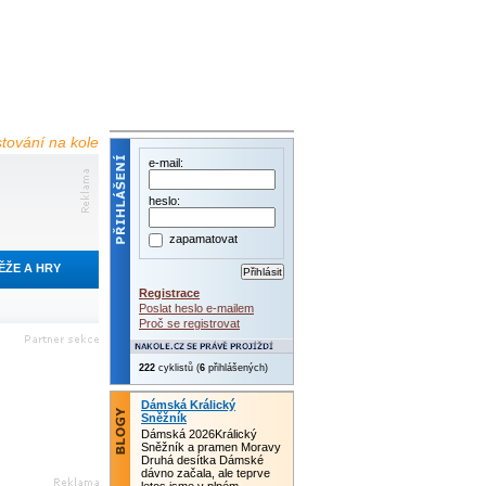
estování na kole
e-mail:
heslo:
zapamatovat
ĚŽE A HRY
Registrace
Poslat heslo e-mailem
Proč se registrovat
222
cyklistů (
6
přihlášených)
Dámská Králický
Sněžník
Dámská 2026Králický
Sněžník a pramen Moravy
Druhá desítka Dámské
dávno začala, ale teprve