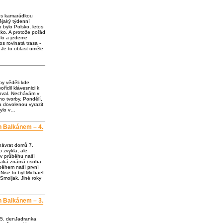
e s kamarádkou
jaký týdenní
o bylo Polsko, letos
ko. A protože pořád
olo a jedeme
os rovinatá trasa -
 Je to oblast uměle
by věděli kde
ořídil klávesnici k
loval. Nechávám v
o tvorby. Pondělí,
a dovolenou vyrazit
bylo v…
h Balkánem – 4.
návrat domů 7.
 zvykla, ale
 v průběhu naší
ějaká známá osoba.
 během naší první
Nise to byl Michael
Smoljak. Jiné roky
h Balkánem – 3.
 5. denJadranka