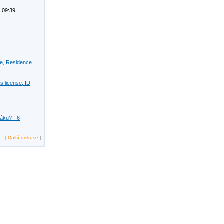
 09:39
se, Residence
s license, ID
žáku? - 6
[
Další diskuse
]