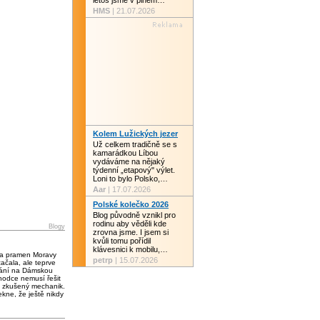
letos jsme v plném…
HMS
| 21.07.2026
Kolem Lužických jezer
Už celkem tradičně se s
kamarádkou Líbou
vydáváme na nějaký
týdenní „etapový" výlet.
Loni to bylo Polsko,…
Aar
| 17.07.2026
Polské kolečko 2026
Blog původně vznikl pro
rodinu aby věděli kde
Blogy
zrovna jsme. I jsem si
kvůli tomu pořídil
klávesnici k mobilu,…
 a pramen Moravy
petrp
| 15.07.2026
čala, ale teprve
vání na Dámskou
chodce nemusí řešit
 zkušený mechanik.
kne, že ještě nikdy