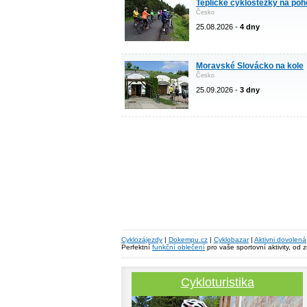
Teplické cyklostezky na po
Česko
25.08.2026 -
4 dny
Moravské Slovácko na kole
Česko
25.09.2026 -
3 dny
Cyklozájezdy
|
Dokempu.cz
|
Cyklobazar
|
Aktivni dovolená
Perfektní
funkční oblečení
pro vaše sportovní aktivity, od 
Cykloturistika