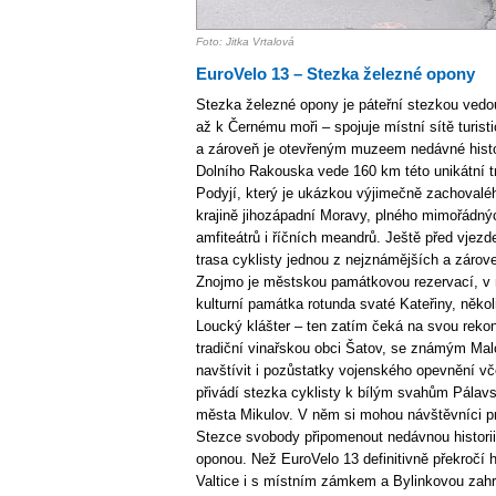
Foto: Jitka Vrtalová
EuroVelo 13 – Stezka železné opony
Stezka železné opony je páteřní stezkou ved
až k Černému moři – spojuje místní sítě turist
a zároveň je otevřeným muzeem nedávné histor
Dolního Rakouska vede 160 km této unikátní tr
Podyjí, který je ukázkou výjimečně zachovaléh
krajině jihozápadní Moravy, plného mimořádný
amfiteátrů i říčních meandrů. Ještě před vjez
trasa cyklisty jednou z nejznámějších a zárov
Znojmo je městskou památkovou rezervací, v 
kulturní památka rotunda svaté Kateřiny, někol
Loucký klášter – ten zatím čeká na svou rekons
tradiční vinařskou obci Šatov, se známým Ma
navštívit i pozůstatky vojenského opevnění vč
přivádí stezka cyklisty k bílým svahům Pálavs
města Mikulov. V něm si mohou návštěvníci pr
Stezce svobody připomenout nedávnou historii 
oponou. Než EuroVelo 13 definitivně překročí 
Valtice i s místním zámkem a Bylinkovou zahr