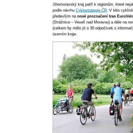
Jihomoravský kraj patří k regionům, které nejak
podle návrhu
Cyklostrategie ČR
. V této cykli
především na
nové proznačení tras EuroVelo
(Strážnice – Veselí nad Moravou) a dále na no
(celkem by mělo jít o 30 odpočívek s informačn
územím kraje.