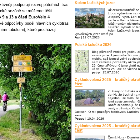
Kolem Lužických jezer
tivněji podporují rozvoj páteřních tras
Už celkem tradičně s
stické sezóně se můžeme těšit
Líbou vydáváme na ně
 9 a 13 a části EuroVelo 4
„etapový" výlet. Loni t
padla volba na Němec
vé odpočívky podél hlavních cyklotras
ještě nemám elektrok
natěžko, vyhrála to let
ími tabulemi), které procházejí
kolem Lužických jezer.
vytvořených jezer, která po…
Aar
| 17.07.2026
Polské kolečko 2026
Blog původně vznikl pro rodinu a
zrovna jsme. I jsem si kvůli tomu p
mobilu, což jsem si velmi pochva
něm záměrně poznámky okolo jeh
29. červnaPůvodně jsme chtěli n
už ve čtvrtek 25., ale na víkend 
petrp
| 15.07.2026
Cyklodovolená 2025 – kratičký okru
část
Z Bosny do Srbska a 
denNe že bych si na to
nejednou se stalo, že
letní cesty zemřela n
Dobře si pamatuji, že
cesty s dětmi po Odře-
Jackson. O rok později v Moldavsku Ladislav 
zase…
Peggy
| 10.04.2026
Cyklodovolená 2025 – kratičký okru
část
Černá Hora - Durmitor