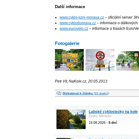
Další informace
www.cyklo-jizni-morava.cz
– oficiální server Ji
www.cyklodopra­va.cz
– informace o dálkových 
www.eurovelo.cz
– informace o trasách EuroV
Fotogalerie
Petr Vít, NaKole.cz, 20.05.2013
Diskutovat k článku
(10 reakcí)
Labské cyklostezky na kole
Česko, Německo
19.08.2026 -
5 dní