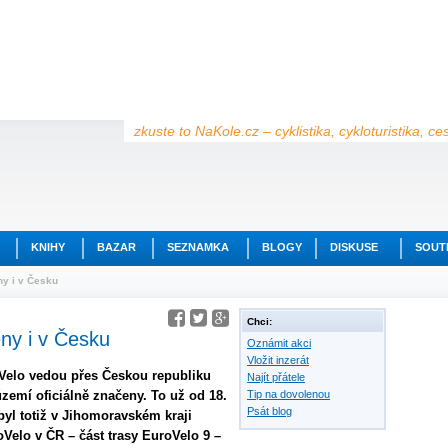
zkuste to NaKole.cz – cyklistika, cykloturistika, c
KNIHY
BAZAR
SEZNAMKA
BLOGY
DISKUSE
SOUT
ny i v Česku
Chci:
eny i v Česku
Oznámit akci
Vložit inzerát
oVelo vedou přes Českou republiku
Najít přátele
území oficiálně značeny. To už od 18.
Tip na dovolenou
Psát blog
 byl totiž v Jihomoravském kraji
Velo v ČR – část trasy EuroVelo 9 –