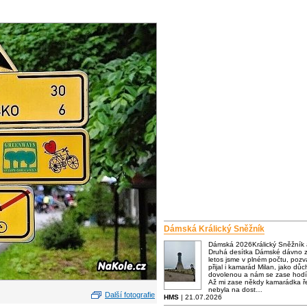
Dámská Králický Sněžník
Dámská 2026Králický Sněžník
Druhá desítka Dámské dávno za
letos jsme v plném počtu, poz
přijal i kamarád Milan, jako dů
dovolenou a nám se zase hodí
Až mi zase někdy kamarádka ře
nebyla na dost…
Další fotografie
HMS
| 21.07.2026