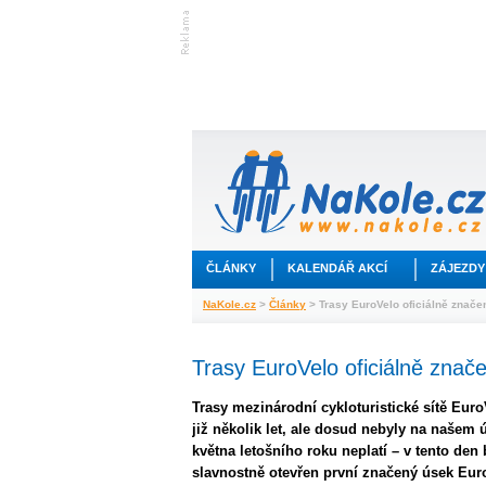
ČLÁNKY
KALENDÁŘ AKCÍ
ZÁJEZDY
NaKole.cz
>
Články
> Trasy EuroVelo oficiálně znače
Trasy EuroVelo oficiálně znač
Trasy mezinárodní cykloturistické sítě Eur
již několik let, ale dosud nebyly na našem 
května letošního roku neplatí – v tento den
slavnostně otevřen první značený úsek Euro