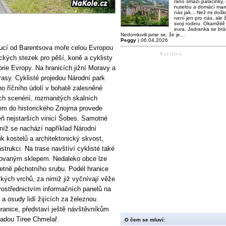
ráno smaží palačinky,
nutelou a domácí mar
nás jak... Než mi došl
není jen pro nás, ale ž
svoji rodinu. Okamžitě 
eura. Jadranka se brá
Nedomluvili jsme se, že je…
Peggy
| 06.04.2026
oucí od Barentsova moře celou Evropou
ických stezek pro pěší, koně a cyklisty
ie Evropy. Na hranicích jižní Moravy a
asy. Cyklisté projedou Národní park
o říčního údolí v bohatě zalesněné
ch scenérií, rozmanitých skalních
dem do historického Znojma provede
eň nejstarších vinicí Šobes. Samotné
níž se nachází například Národní
ik kostelů a architektonický skvost,
trukci. Na trase navštíví cyklisté také
lovaným sklepem. Nedaleko obce lze
etně pěchotního srubu. Podél hranice
kých vrchů, za nimiž již vyčnívají věže
ostřednictvím informačních panelů na
a osudy lidí žijících za železnou
hranice, představí ještě návštěvníkům
adou Tiree Chmelař.
O čem se mluví: