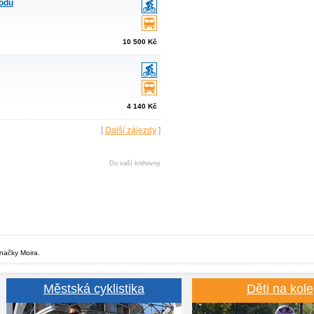
hodu
10 500 Kč
4 140 Kč
[
Další zájezdy
]
Do vaší knihovny
značky Moira.
Městská cyklistika
Děti na kole