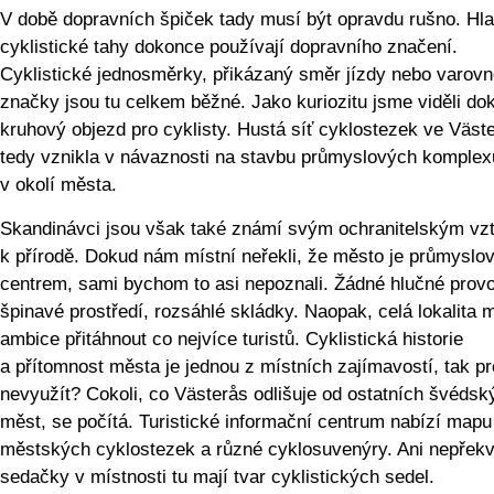
V době dopravních špiček tady musí být opravdu rušno. Hla
cyklistické tahy dokonce používají dopravního značení.
Cyklistické jednosměrky, přikázaný směr jízdy nebo varov
značky jsou tu celkem běžné. Jako kuriozitu jsme viděli do
kruhový objezd pro cyklisty. Hustá síť cyklostezek ve Väst
tedy vznikla v návaznosti na stavbu průmyslových komplex
v okolí města.
Skandinávci jsou však také známí svým ochranitelským v
k přírodě. Dokud nám místní neřekli, že město je průmysl
centrem, sami bychom to asi nepoznali. Žádné hlučné prov
špinavé prostředí, rozsáhlé skládky. Naopak, celá lokalita 
ambice přitáhnout co nejvíce turistů. Cyklistická historie
a přítomnost města je jednou z místních zajímavostí, tak pro
nevyužít? Cokoli, co Västerås odlišuje od ostatních švédsk
měst, se počítá. Turistické informační centrum nabízí mapu
městských cyklostezek a různé cyklosuvenýry. Ani nepřekv
sedačky v místnosti tu mají tvar cyklistických se­del.