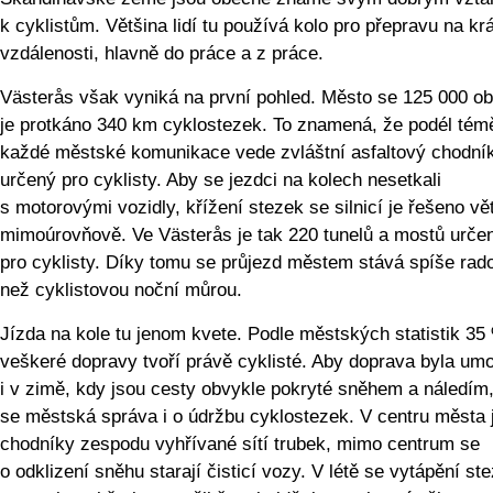
k cyklistům. Většina lidí tu používá kolo pro přepravu na kr
vzdálenosti, hlavně do práce a z práce.
Västerås však vyniká na první pohled. Město se 125 000 ob
je protkáno 340 km cyklostezek. To znamená, že podél tém
každé městské komunikace vede zvláštní asfaltový chodní
určený pro cyklisty. Aby se jezdci na kolech nesetkali
s motorovými vozidly, křížení stezek se silnicí je řešeno vě
mimoúrovňově. Ve Västerås je tak 220 tunelů a mostů urče
pro cyklisty. Díky tomu se průjezd městem stává spíše rado
než cyklistovou noční můrou.
Jízda na kole tu jenom kvete. Podle městských statistik 35
veškeré dopravy tvoří právě cyklisté. Aby doprava byla um
i v zimě, kdy jsou cesty obvykle pokryté sněhem a náledím,
se městská správa i o údržbu cyklostezek. V centru města 
chodníky zespodu vyhřívané sítí trubek, mimo centrum se
o odklizení sněhu starají čisticí vozy. V létě se vytápění st