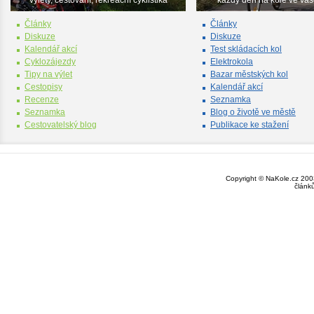
výlety, cestování, rekreační cyklistika
každý den na kole ve va
Články
Články
Diskuze
Diskuze
Kalendář akcí
Test skládacích kol
Cyklozájezdy
Elektrokola
Tipy na výlet
Bazar městských kol
Cestopisy
Kalendář akcí
Recenze
Seznamka
Seznamka
Blog o životě ve městě
Cestovatelský blog
Publikace ke stažení
Copyright © NaKole.cz 2003
článk