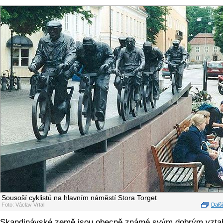
Sousoší cyklistů na hlavním náměstí Stora Torget
Foto: Václav Vrtal
Další
Skandinávské země jsou obecně známé svým dobrým vzt