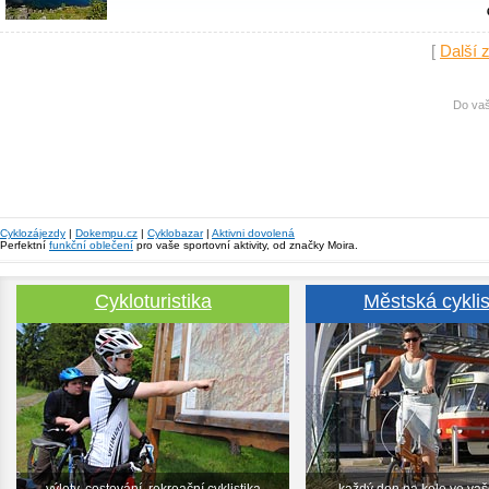
[
Další 
Do vaš
Cyklozájezdy
|
Dokempu.cz
|
Cyklobazar
|
Aktivni dovolená
Perfektní
funkční oblečení
pro vaše sportovní aktivity, od značky Moira.
Cykloturistika
Městská cyklis