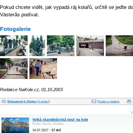
Pokud chcete vidět, jak vypadá ráj kolařů, určitě se jeďte d
Västerås podívat.
Fotogalerie
Redakce NaKole.cz, 01.10.2003
Diskutovat k článku
(4 reakcí)
Poslat e-mailem
V
Velká skandinávská pouť na kole
Finsko, Norsko, Švédsko
16.07.2027 -
17 dní