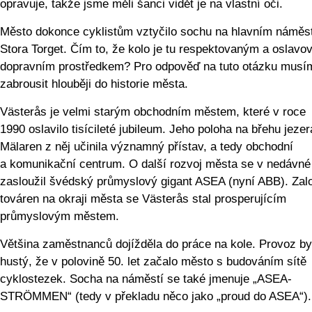
opravuje, takže jsme měli šanci vidět je na vlastní oči.
Město dokonce cyklistům vztyčilo sochu na hlavním náměst
Stora Torget. Čím to, že kolo je tu respektovaným a oslav
dopravním prostředkem? Pro odpověď na tuto otázku musí
zabrousit hlouběji do historie města.
Västerås je velmi starým obchodním městem, které v roce
1990 oslavilo tisícileté jubileum. Jeho poloha na břehu jezer
Mälaren z něj učinila významný přístav, a tedy obchodní
a komunikační centrum. O další rozvoj města se v nedávné
zasloužil švédský průmyslový gigant ASEA (nyní ABB). Za
továren na okraji města se Västerås stal prosperujícím
průmyslovým městem.
Většina zaměstnanců dojížděla do práce na kole. Provoz by
hustý, že v polovině 50. let začalo město s budováním sítě
cyklostezek. Socha na náměstí se také jmenuje „ASEA-
STRÖMMEN“ (tedy v překladu něco jako „proud do ASEA“).