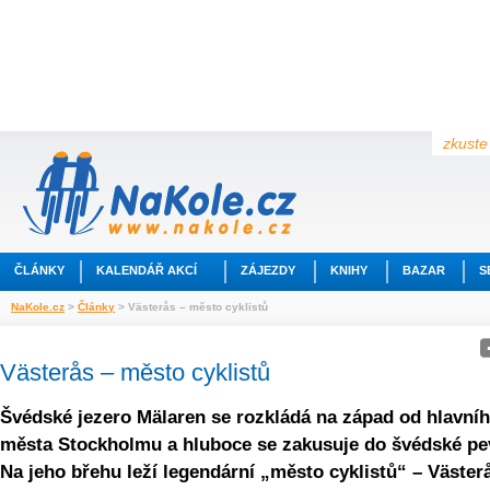
zkuste 
ČLÁNKY
KALENDÁŘ AKCÍ
ZÁJEZDY
KNIHY
BAZAR
S
NaKole.cz
>
Články
> Västerås – město cyklistů
Västerås – město cyklistů
Švédské jezero Mälaren se rozkládá na západ od hlavní
města Stockholmu a hluboce se zakusuje do švédské pe
Na jeho břehu leží legendární „město cyklistů“ – Väster