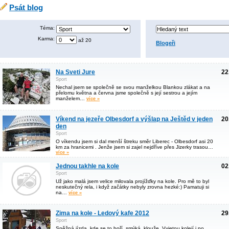
Psát blog
Téma:
Karma:
až 20
Blogeři
Na Sveti Jure
22
Sport
Nechal jsem se společně se svou manželkou Blankou zlákat a na
přelomu května a června jsme společně s její sestrou a jejím
manželem…
více »
Víkend na jezeře Olbesdorf a výšlap na Ještěd v jeden
20
den
Sport
O víkendu jsem si dal menší štreku směr Liberec - Olbesdorf asi 20
km za hranicemi . Jenže jsem si zajel nejdříve přes Jizerky trasou…
více »
Jednou takhle na kole
02
Sport
Už jako malá jsem velice milovala projížďky na kole. Pro mě to byl
neskutečný rela, i když začátky nebyly zrovna hezké:) Pamatuji si
na…
více »
Zima na kole - Ledový kafe 2012
29
Sport
Sněžná jízda, kde se to boří, smýká, klouže. Vyjetou kolejí i po