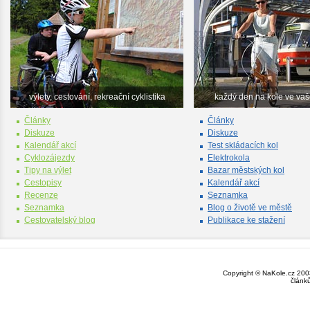
výlety, cestování, rekreační cyklistika
každý den na kole ve va
Články
Články
Diskuze
Diskuze
Kalendář akcí
Test skládacích kol
Cyklozájezdy
Elektrokola
Tipy na výlet
Bazar městských kol
Cestopisy
Kalendář akcí
Recenze
Seznamka
Seznamka
Blog o životě ve městě
Cestovatelský blog
Publikace ke stažení
Copyright © NaKole.cz 2003
článk