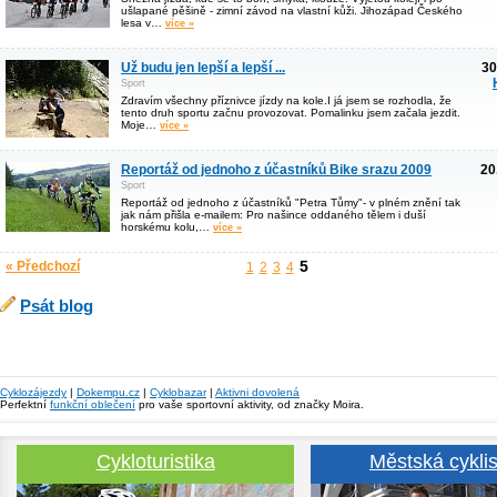
ušlapané pěšině - zimní závod na vlastní kůži. Jihozápad Českého
lesa v…
více »
Už budu jen lepší a lepší ...
30
Sport
Zdravím všechny příznivce jízdy na kole.I já jsem se rozhodla, že
tento druh sportu začnu provozovat. Pomalinku jsem začala jezdit.
Moje…
více »
Reportáž od jednoho z účastníků Bike srazu 2009
20
Sport
Reportáž od jednoho z účastníků "Petra Tůmy"- v plném znění tak
jak nám přišla e-mailem: Pro našince oddaného tělem i duší
horskému kolu,…
více »
5
« Předchozí
1
2
3
4
Psát blog
Cyklozájezdy
|
Dokempu.cz
|
Cyklobazar
|
Aktivni dovolená
Perfektní
funkční oblečení
pro vaše sportovní aktivity, od značky Moira.
Cykloturistika
Městská cyklis