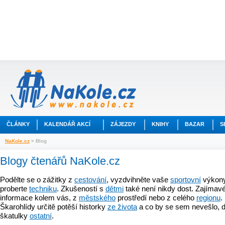
ČLÁNKY
KALENDÁŘ AKCÍ
ZÁJEZDY
KNIHY
BAZAR
S
NaKole.cz
> Blog
Blogy čtenářů NaKole.cz
Podělte se o zážitky z
cestování
, vyzdvihněte vaše
sportovní
výkony
proberte
techniku
. Zkušeností s
dětmi
také není nikdy dost. Zajímavé
informace kolem vás, z
městského
prostředí nebo z celého
regionu
.
Škarohlídy určitě potěší historky
ze života
a co by se sem nevešlo, d
škatulky
ostatní
.