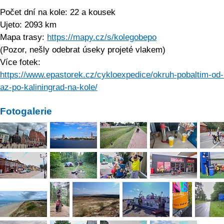
Počet dní na kole: 22 a kousek
Ujeto: 2093 km
Mapa trasy:
https://mapy.cz/s/kolegobepo
(Pozor, nešly odebrat úseky projeté vlakem)
Více fotek:
https://www.epastorek.cz/cykloexpedice/okruh-pobaltim-od-
az-po-kaliningrad-na-kole/
Fotogalerie