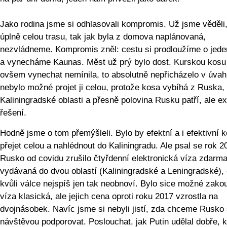
Jako rodina jsme si odhlasovali kompromis. Už jsme věděli
úplně celou trasu, tak jak byla z domova naplánovaná,
nezvládneme. Kompromis zněl: cestu si prodloužíme o jede
a vynecháme Kaunas. Měst už prý bylo dost. Kurskou kosu
ovšem vynechat nemínila, to absolutně nepřicházelo v úvah
nebylo možné projet ji celou, protože kosa vybíhá z Ruska,
Kaliningradské oblasti a přesně polovina Rusku patří, ale ex
řešení.
Hodně jsme o tom přemýšleli. Bylo by efektní a i efektivní 
přejet celou a nahlédnout do Kaliningradu. Ale psal se rok 2
Rusko od covidu zrušilo čtyřdenní elektronická víza zdarm
vydávaná do dvou oblastí (Kaliningradské a Leningradské),
kvůli válce nejspíš jen tak neobnoví. Bylo sice možné zakou
víza klasická, ale jejich cena oproti roku 2017 vzrostla na
dvojnásobek. Navíc jsme si nebyli jistí, zda chceme Rusko 
návštěvou podporovat. Poslouchat, jak Putin udělal dobře, 