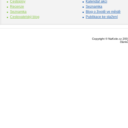
Cestopisy
Kalendář akcí
Recenze
Seznamka
Seznamka
Blog o životě ve městě
Cestovatelský blog
Publikace ke stažení
Copyright © NaKole.cz 2003
článk