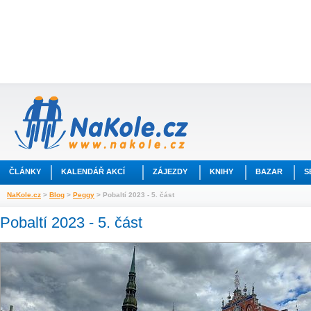
ČLÁNKY
KALENDÁŘ AKCÍ
ZÁJEZDY
KNIHY
BAZAR
S
NaKole.cz
>
Blog
>
Peggy
> Pobaltí 2023 - 5. část
Pobaltí 2023 - 5. část