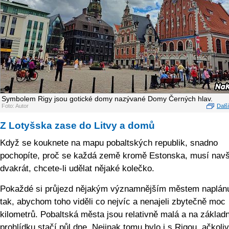
Symbolem Rigy jsou gotické domy nazývané Domy Černých hlav.
Foto: Autor
Další
Z Lotyšska zase do Litvy a domů
Když se kouknete na mapu pobaltských republik, snadno
pochopíte, proč se každá země kromě Estonska, musí navšt
dvakrát, chcete-li udělat nějaké kolečko.
Pokaždé si průjezd nějakým významnějším městem naplán
tak, abychom toho viděli co nejvíc a nenajeli zbytečně moc
kilometrů. Pobaltská města jsou relativně malá a na základn
prohlídku stačí půl dne. Nejinak tomu bylo i s Rigou, ačkoliv