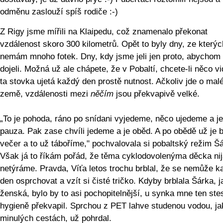
odměnu zaslouží spíš rodiče :-)
Z Rigy jsme mířili na Klaipedu, což znamenalo překonat
vzdálenost skoro 300 kilometrů. Opět to byly dny, ze kterýc
nemám mnoho fotek. Dny, kdy jsme jeli jen proto, abycho
dojeli. Možná už ale chápete, že v Pobaltí, chcete-li něco vid
ta stovka ujetá každý den prostě nutnost. Ačkoliv jde o mal
země, vzdálenosti mezi
něčím
jsou překvapivě velké.
„To je pohoda, ráno po snídani vyjedeme, něco ujedeme a je
pauza. Pak zase chvíli jedeme a je oběd. A po obědě už je 
večer a to už táboříme," pochvalovala si pobaltský režim Š
Však já to říkám pořád, že těma cyklodovolenýma děcka ni
netýráme. Pravda, Víťa letos trochu brblal, že se nemůže k
den osprchovat a vzít si čisté tričko. Kdyby brblala Šárka, 
ženská, bylo by to asi pochopitelnější, u synka mne ten ste
hygieně překvapil. Sprchou z PET lahve studenou vodou, ja
minulých cestách, už pohrdal.