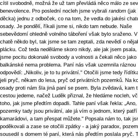
cítil svobodně, možná že už tam převládá něco málo ze se
benevolence. Pro poslední nocleh jsme vybrali
random
(jak 
děcka) jednu z odboček, co na tom, že vedla do jakési chat
osady. Je pondělí, říkali jsme si, nikdo tam nebude. Naše
sebevědomí ohledně volného táboření však bylo sraženo. V
chatě někdo byl, tak jsme se tam zeptali, zda nevědí o něj
plácku. Což teda neděláme skoro nikdy, ale jak jsem psala, 
jsme pocitu dokonalé svobody a volnosti a čekali něco jako
balkánské nema problema. Paní nás však uzemnila ráznou
odpovědí: „Nikoliv, je to tu privátní." Otočili jsme tedy řídítk
jeli pryč, někam do lesa, pryč od privátních pozemků. Na k
osady proti nám šla jiná paní se psem. Byla zvědavá, kam 
cestou jedeme, načež Luděk přiznal, že hledáme nocleh, vč
toho, jak jsme předtím dopadli. Tahle paní však řekla: „Ano,
pozemky tady jsou privátní, ale já vím o jednom, který pat
kamarádovi, a tam přespat můžete." Popsala nám to, tak j
poděkovali a zase se otočili zpátky - a jaký paradox, poze
sousedil s domem té paní, která nás předtím poslala pryč. 