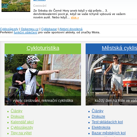
Cestování
Ze Srbska do Černé Hory aneb když v ráji pršelo... 3.
denAmbivalentní pocit je, když se vaše tchyně vybourá ve vašem
novém autě. Nebo když…
více »
Cyklozájezdy
|
Dokempu.cz
|
Cyklobazar
|
Aktivni dovolená
Perfektní
funkční oblečení
pro vaše sportovní aktivity, od značky Moira.
Cykloturistika
Městská cyklis
výlety, cestování, rekreační cyklistika
každý den na kole ve va
Články
Články
Diskuze
Diskuze
Kalendář akcí
Test skládacích kol
Cyklozájezdy
Elektrokola
Tipy na výlet
Bazar městských kol