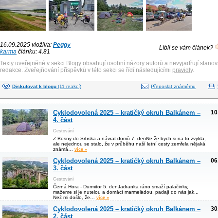
16.09.2025 vložil/a:
Peggy
Líbil se vám článek?
karma
článku: 4.81
Texty uveřejněné v sekci Blogy obsahují osobní názory autorů a nevyjadřují stanov
redakce. Zveřejňování příspěvků v této sekci se řídí následujícími
pravidly
.
Diskutovat k blogu
(11 reakcí)
Přeposlat známému
Cyklodovolená 2025 – kratičký okruh Balkánem –
10
4. část
Cestování
Z Bosny do Srbska a návrat domů 7. denNe že bych si na to zvykla,
ale nejednou se stalo, že v průběhu naší letní cesty zemřela nějaká
známá…
více »
Cyklodovolená 2025 – kratičký okruh Balkánem –
06
3. část
Cestování
Černá Hora - Durmitor 5. denJadranka ráno smaží palačinky,
mažeme si je nutelou a domácí marmeládou, padají do nás jak...
Než mi došlo, že…
více »
Cyklodovolená 2025 – kratičký okruh Balkánem –
30
2. část