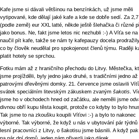
Kafe jsme si dávali většinou na benzínkách, už jsme měli
vytipované, kde dělají jaké kafe a kde se dobře sedí. Za 2,7
(podle země) eur XXL latté, někde ještě šlehačka či různé p
jako bonus. Ne, fakt jsme letos nic nezhubli :-) A Víťa se na 
naučil pít kafe, takže se nám ty kafepauzy docela prodražily
co by člověk neudělal pro spokojenost členů týmu. Raději k
platit hotely se sprchou.
Fotku mám až z hraničního přechodu do Litvy. Městečka, k
jsme projížděli, byly jedno jako druhé, s tradičními jedno a
patrovými dřevěnými domky. 21. července jsme oslavili Víť
svátek speciálním litevským zákuskem zvaným
šakotis
. Ví
jsme ho v obchodech hned od začátku, ale neměli jsme odv
divnou obří kupu těsta koupit, protože co kdyby to bylo hnu
Tak jsme to na zkoušku koupili Víťovi :-) a bylo to nakonec
výborné. Tak výborné, že když u nás v ubytování pár týdnů 
lesní pracovníci z Litvy, o šakotisu jsme básnili. A když pak 
na pár dní domů, jeden nám přivezli jako dárek.