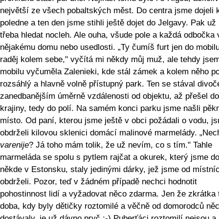
největší ze všech pobaltských měst. Do centra jsme dojeli
poledne a ten den jsme stihli ještě dojet do Jelgavy. Pak už
třeba hledat nocleh. Ale ouha, všude pole a každá odbočka 
nějakému domu nebo usedlosti. „Ty čumíš furt jen do mobil
raděj kolem sebe," vyčítá mi někdy můj muž, ale tehdy jse
mobilu vyčuměla Zalenieki, kde stál zámek a kolem něho 
rozsáhlý a hlavně volně přístupný park. Ten se stával divoč
zanedbanějším úměrně vzdálenosti od objektu, až přešel do
krajiny, tedy do polí. Na samém konci parku jsme našli pěk
místo. Od paní, kterou jsme ještě v obci požádali o vodu, j
obdrželi kilovou sklenici domácí malinové marmelády. „Nec
varenije
? Já toho mám tolik, že už nevím, co s tím." Tahle
marmeláda se spolu s pytlem rajčat a okurek, který jsme do
někde v Estonsku, staly jedinými dárky, jež jsme od místní
obdrželi. Pozor, teď v žádném případě nechci hodnotit
pohostinnost lidí a vyžadovat něco zdarma. Jen že zkrátka 
doba, kdy byly dětičky roztomilé a věčně od domorodců ně
dostávaly, je už dávno pryč :-) Puberťáci roztomilí nejsou a