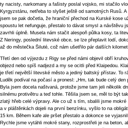
ty nacisty, narkomany a fašisty poslal vojsko, mi stačilo vlo
Kyrgyzstánu, netřeba to slyšet ještě od samotných Rusů. A
jsem se pak dočetla, že hraniční přechod na Kurské kose u
spoustu let nefunguje, přestalo to dávat smysl a návštěvu 
zavrhli úplně. Musela nám stačit alespoň půlka kosy, ta lite
Z Neringy, poslední litevské obce, se lze přeplavit lodí, do
až do městečka Šiluté, což nám ušetřilo pár dalších kilomet
Třetí den od výjezdu z Rigy se před námi objevil obří kruho
objezd nebo spíš nadjezd a my se ocitli před Klaipedou. Kla
je třetí největší litevské město a jediný baltský přístav. To 
Luděk podíval na počasí a pronesl: „Hm, tak bude celý den 
Byla jsem docela naštvaná, protože jsme tam jeli několik dní
silnému protivětru a teď tohle. Těšila jsem se, měl to být ta
zlatý hřeb celé výpravy. Ale co už s tím, sbalili jsme mokré
a v pláštěnkách dojeli na první benzínku, vyšlo to na obligá
15 km. Během kafe ale pršet přestalo a dokonce se vyjasnil
Rychle jsme vytáhli mokré stany, rozprostřeli je na beton, 