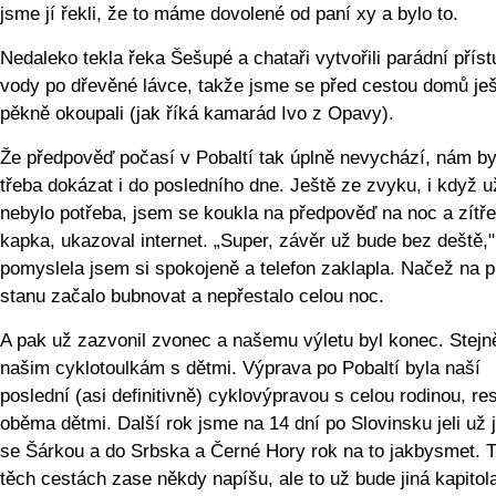
jsme jí řekli, že to máme dovolené od paní xy a bylo to.
Nedaleko tekla řeka Šešupé a chataři vytvořili parádní příst
vody po dřevěné lávce, takže jsme se před cestou domů je
pěkně okoupali (jak říká kamarád Ivo z Opavy).
Že předpověď počasí v Pobaltí tak úplně nevychází, nám by
třeba dokázat i do posledního dne. Ještě ze zvyku, i když u
nebylo potřeba, jsem se koukla na předpověď na noc a zítře
kapka, ukazoval internet. „Super, závěr už bude bez deště,"
pomyslela jsem si spokojeně a telefon zaklapla. Načež na p
stanu začalo bubnovat a nepřestalo celou noc.
A pak už zazvonil zvonec a našemu výletu byl konec. Stejně
našim cyklotoulkám s dětmi. Výprava po Pobaltí byla naší
poslední (asi definitivně) cyklovýpravou s celou rodinou, re
oběma dětmi. Další rok jsme na 14 dní po Slovinsku jeli už
se Šárkou a do Srbska a Černé Hory rok na to jakbysmet. 
těch cestách zase někdy napíšu, ale to už bude jiná kapitol