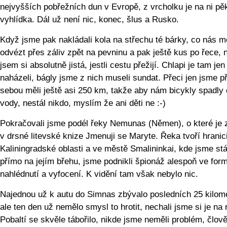
nejvyšších pobřežních dun v Evropě, z vrcholku je na ni pě
vyhlídka. Dál už není nic, konec, šlus a Rusko.
Když jsme pak nakládali kola na střechu té bárky, co nás m
odvézt přes záliv zpět na pevninu a pak ještě kus po řece, 
jsem si absolutně jistá, jestli cestu přežijí. Chlapi je tam jen
naházeli, bágly jsme z nich museli sundat. Přeci jen jsme p
sebou měli ještě asi 250 km, takže aby nám bicykly spadly
vody, nestál nikdo, myslím že ani děti ne :-)
Pokračovali jsme podél řeky Nemunas (Němen), o které je
v drsné litevské knize Jmenuji se Maryte. Řeka tvoří hranic
Kaliningradské oblasti a ve městě Smalininkai, kde jsme stá
přímo na jejím břehu, jsme podnikli špionáž alespoň ve for
nahlédnutí a vyfocení. K vidění tam však nebylo nic.
Najednou už k autu do Simnas zbývalo posledních 25 kilome
ale ten den už nemělo smysl to hrotit, nechali jsme si je na 
Pobaltí se skvěle tábořilo, nikde jsme neměli problém, člov