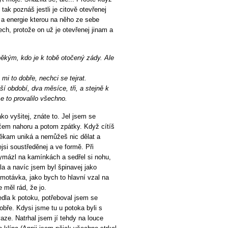
tak poznáš jestli je citově otevřenej
ka a energie kterou na něho ze sebe
ch, protože on už je otevřenej jinam a
 někým, kdo je k tobě otočený zády. Ale
i to dobře, nechci se tejrat.
í období, dva měsíce, tři, a stejně k
 to provalilo všechno.
ako vyšitej, znáte to. Jel jsem se
čem nahoru a potom zpátky. Když cítíš
někam uniká a nemůžeš nic dělat a
jsi soustředěnej a ve formě. Při
ymázl na kamínkách a sedřel si nohu,
la a navíc jsem byl špinavej jako
omotávka, jako bych to hlavní vzal na
 měl rád, že jo.
edla k potoku, potřeboval jsem se
bře. Kdysi jsme tu u potoka byli s
aze. Natrhal jsem jí tehdy na louce