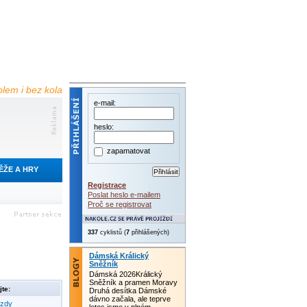
olem i bez kola
e-mail:
heslo:
zapamatovat
ĚŽE A HRY
Registrace
Poslat heslo e-mailem
Proč se registrovat
337
cyklistů (
7
přihlášených)
Dámská Králický
Sněžník
Dámská 2026Králický
Sněžník a pramen Moravy
te:
Druhá desítka Dámské
dávno začala, ale teprve
ezdy