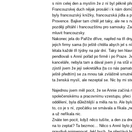
s ním celej den a myslím že z ní byl pěkně př
Francouzskej duch nějak prosákl i k nám domů
byly francouzský knížky, francouzská jídla a p
Provence. Bajker tam chtěl jet taky, ale ne s
později přitáhl i francouzštinu pro samouky. Z
mluvit francouzsky.
Nakonec jela do Paříže dříve, napřed na tři 
jejich firmy sama (to ještě chtěla abych jel s 
létala každé tři týdny na pár dní. Taky ten hla
pendlovali s Annií pořád po firmě i po Praze. J
kanceláře, nebyla tam a dával jsem jí na stů
zjistil jsem že její sekretářka (ta co nás pam
ještě předtím) se za mnou tak zvláštně smutně
ta ženská myslí, ale nezeptal se. Nic by mi st
Najednou jsem měl pocit, že se Annie začíná m
společenskému a pracovnímu vzestupu, přeci
oddělení, byla důležitější a měla na to. Ale by
to, co je s ní, zpočátku se smávala a říkala „
a už neříkala nic.
Znáte ten pocit, když něco tušíte, a den za d
na to zeptat? Ta bezmoc... Něco s Annií bylo 
pravdivě pojmenovat, řekl bych, že přestává bý