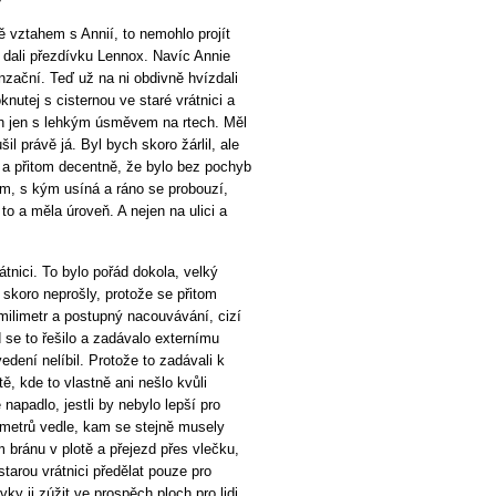
 vztahem s Annií, to nemohlo projít
mi dali přezdívku Lennox. Navíc Annie
enzační. Teď už na ni obdivně hvízdali
oknutej s cisternou ve staré vrátnici a
ch jen s lehkým úsměvem na rtech. Měl
il právě já. Byl bych skoro žárlil, ale
 a přitom decentně, že bylo bez pochyb
ým, s kým usíná a ráno se probouzí,
 to a měla úroveň. A nejen na ulici a
átnici. To bylo pořád dokola, velký
skoro neprošly, protože se přitom
 milimetr a postupný nacouvávání, cizí
d se to řešilo a zadávalo externímu
dení nelíbil. Protože to zadávali k
stě, kde to vlastně ani nešlo kvůli
padlo, jestli by nebylo lepší pro
 metrů vedle, kam se stejně musely
 bránu v plotě a přejezd přes vlečku,
starou vrátnici předělat pouze pro
ky ji zúžit ve prospěch ploch pro lidi.