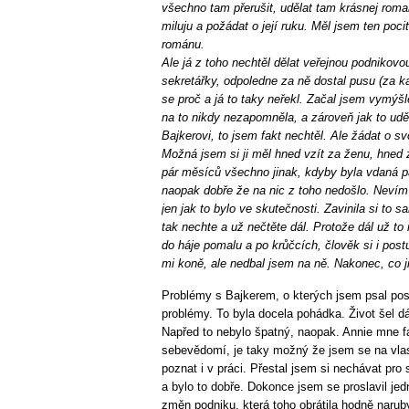
všechno tam přerušit, udělat tam krásnej roman
miluju a požádat o její ruku. Měl jsem ten poci
románu.
Ale já z toho nechtěl dělat veřejnou podnikovou
sekretářky, odpoledne za ně dostal pusu (za ka
se proč a já to taky neřekl. Začal jsem vymýšle
na to nikdy nezapomněla, a zároveň jak to ud
Bajkerovi, to jsem fakt nechtěl. Ale žádat o sv
Možná jsem si ji měl hned vzít za ženu, hned z
pár měsíců všechno jinak, kdyby byla vdaná p
naopak dobře že na nic z toho nedošlo. Nevím 
jen jak to bylo ve skutečnosti. Zavinila si to s
tak nechte a už nečtěte dál. Protože dál už to 
do háje pomalu a po krůčcích, člověk si i post
mi koně, ale nedbal jsem na ně. Nakonec, co j
Problémy s Bajkerem, o kterých jsem psal pos
problémy. To byla docela pohádka. Život šel dál 
Napřed to nebylo špatný, naopak. Annie mne fa
sebevědomí, je taky možný že jsem se na vlast
poznat i v práci. Přestal jsem si nechávat pro
a bylo to dobře. Dokonce jsem se proslavil j
změn podniku, která toho obrátila hodně narub