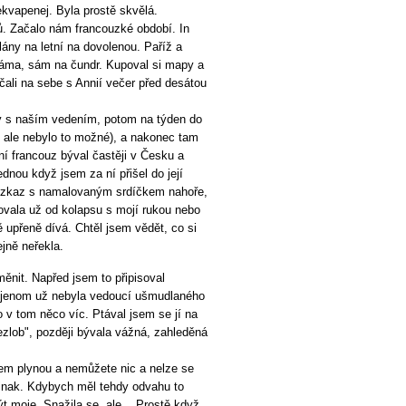
ekvapenej. Byla prostě skvělá.
. Začalo nám francouzké období. In
lány na letní na dovolenou. Paříž a
 náma, sám na čundr. Kupoval si mapy a
ačali na sebe s Annií večer před desátou
dny s naším vedením, potom na týden do
ní ale nebylo to možné), a nakonec tam
vní francouz býval častěji v Česku a
ednou když jsem za ní přišel do její
l vzkaz s namalovaným srdíčkem nahoře,
atovala už od kolapsu s mojí rukou nebo
 upřeně dívá. Chtěl jsem vědět, co si
ejně neřekla.
ěnit. Napřed jsem to připisoval
 jenom už nebyla vedoucí ušmudlaného
lo v tom něco víc. Ptával jsem se jí na
nezlob", později bývala vážná, zahleděná
nem plynou a nemůžete nic a nelze se
jinak. Kdybych měl tehdy odvahu to
t moje. Snažila se, ale... Prostě když