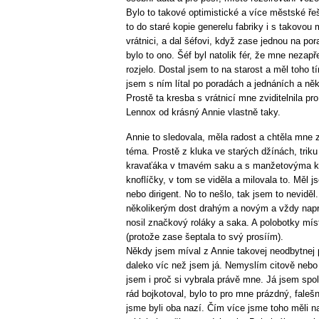
Bylo to takové optimistické a více městské ře
to do staré kopie generelu fabriky i s takovou
vrátnici, a dal šéfovi, když zase jednou na por
bylo to ono. Šéf byl natolik fér, že mne nezapř
rozjelo. Dostal jsem to na starost a měl toho 
jsem s ním lítal po poradách a jednáních a ně
Prostě ta kresba s vrátnicí mne zviditelnila pr
Lennox od krásný Annie vlastně taky.
Annie to sledovala, měla radost a chtěla mne za
téma. Prostě z kluka ve starých džínách, triku
kravaťáka v tmavém saku a s manžetovýma kn
knoflíčky, v tom se viděla a milovala to. Měl 
nebo dirigent. No to nešlo, tak jsem to nevidě
několikerým dost drahým a novým a vždy napr
nosil značkový roláky a saka. A polobotky mís
(protože zase šeptala to svý prosíím).
Někdy jsem míval z Annie takovej neodbytnej p
daleko víc než jsem já. Nemyslím citově nebo 
jsem i proč si vybrala právě mne. Já jsem spo
rád bojkotoval, bylo to pro mne prázdný, falešn
jsme byli oba nazí. Čím více jsme toho měli n