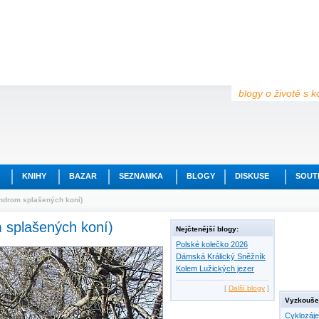
blogy o životě s k
KNIHY
BAZAR
SEZNAMKA
BLOGY
DISKUSE
SOUT
yndrom splašených koní)
m splašených koní)
Nejčtenější blogy:
Polské kolečko 2026
Dámská Králický Sněžník
Kolem Lužických jezer
[
Další blogy
]
Vyzkoušej
Cyklozáj