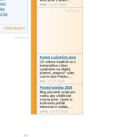
letos jsme v plném…
slení
HMS
| 21.07.2026
tika
í řek
[
Další zájezdy
]
Kolem Lužických jezer
Už celkem tradičně se s
kamarádkou Líbou
vydáváme na nějaký
týdenní „etapový" výlet.
Loni to bylo Polsko,…
Aar
| 17.07.2026
Polské kolečko 2026
Blog původně vznikl pro
rodinu aby věděli kde
zrovna jsme. I jsem si
kvůli tomu pořídil
klávesnici k mobilu,…
petrp
| 15.07.2026
PR