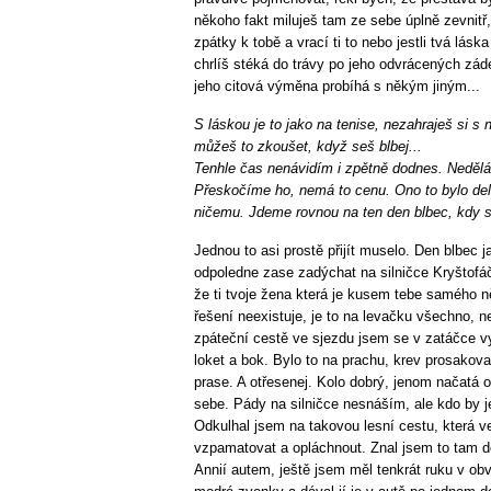
někoho fakt miluješ tam ze sebe úplně zevnitř, 
zpátky k tobě a vrací ti to nebo jestli tvá lás
chrlíš stéká do trávy po jeho odvrácených záde
jeho citová výměna probíhá s někým jiným...
S láskou je to jako na tenise, nezahraješ si s
můžeš to zkoušet, když seš blbej...
Tenhle čas nenávidím i zpětně dodnes. Nedělá m
Přeskočíme ho, nemá to cenu. Ono to bylo delš
ničemu. Jdeme rovnou na ten den blbec, kdy se
Jednou to asi prostě přijít muselo. Den blbec j
odpoledne zase zadýchat na silničce Kryštofá
že ti tvoje žena která je kusem tebe samého 
řešení neexistuje, je to na levačku všechno, ne
zpáteční cestě ve sjezdu jsem se v zatáčce v
loket a bok. Bylo to na prachu, krev prosakova
prase. A otřesenej. Kolo dobrý, jenom načatá 
sebe. Pády na silničce nesnáším, ale kdo by je
Odkulhal jsem na takovou lesní cestu, která v
vzpamatovat a opláchnout. Znal jsem to tam do
Annií autem, ještě jsem měl tenkrát ruku v obv