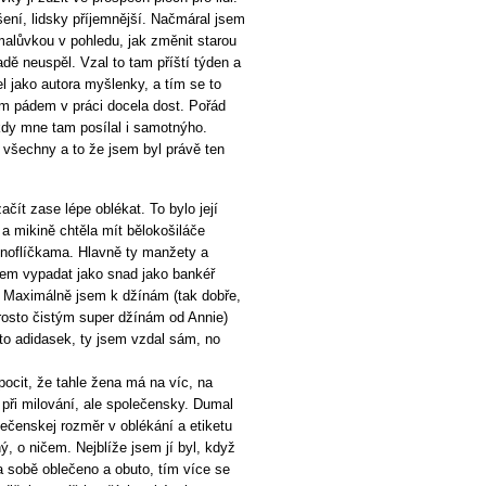
šení, lidsky příjemnější. Načmáral jsem
 malůvkou v pohledu, jak změnit starou
adě neuspěl. Vzal to tam příští týden a
el jako autora myšlenky, a tím se to
tím pádem v práci docela dost. Pořád
kdy mne tam posílal i samotnýho.
o všechny a to že jsem byl právě ten
čít zase lépe oblékat. To bylo její
 a mikině chtěla mít bělokošiláče
oflíčkama. Hlavně ty manžety a
jsem vypadat jako snad jako bankéř
l. Maximálně jsem k džínám (tak dobře,
osto čistým super džínám od Annie)
to adidasek, ty jsem vzdal sám, no
ocit, že tahle žena má na víc, na
při milování, ale společensky. Dumal
lečenskej rozměr v oblékání a etiketu
ý, o ničem. Nejblíže jsem jí byl, když
a sobě oblečeno a obuto, tím více se