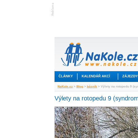
ČLÁNKY
KALENDÁŘ AKCÍ
ZÁJEZDY
NaKole.cz
>
Blog
>
básník
> Výlety na rotopedu 9 (s
Výlety na rotopedu 9 (syndro