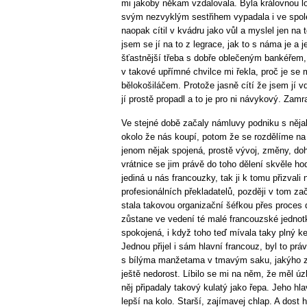
mi jakoby někam vzdalovala. Byla královnou l
svým nezvyklým sestřihem vypadala i ve spol
naopak cítil v kvádru jako vůl a myslel jen na 
jsem se jí na to z legrace, jak to s náma je a je
šťastnější třeba s dobře oblečeným bankéřem, 
v takové upřímné chvilce mi řekla, proč je se
bělokošiláčem. Protože jasně cítí že jsem jí v
jí prostě propadl a to je pro ni návykový. Zam
Ve stejné době začaly námluvy podniku s něj
okolo že nás koupí, potom že se rozdělíme na 
jenom nějak spojená, prostě vývoj, změny, do
vrátnice se jim právě do toho dělení skvěle ho
jediná u nás francouzky, tak ji k tomu přizvali
profesionálních překladatelů, později v tom z
stala takovou organizační šéfkou přes proces 
zůstane ve vedení té malé francouzské jednotky
spokojená, i když toho teď mívala taky plný ke
Jednou přijel i sám hlavní francouz, byl to prá
s bílýma manžetama v tmavým saku, jakýho z
ještě nedorost. Líbilo se mi na něm, že měl ú
něj připadaly takový kulatý jako řepa. Jeho hl
lepší na kolo. Starší, zajímavej chlap. A dost 