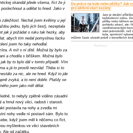
tickej skandál přede všema, říct že ji
Do práce na kole nebo pěšky? Jak vy
pro aktivní start sezóny
t poslechnout a udělat to hned. Jako v
Jaro je ideální příležit
každodenní rutinu. Do
 záležitost. Nechal jsem květiny u její
pěšky nebo během se 
pohledu zdraví, ale i f
ždou jednu, bylo jich šest), nezeptala
zaměstnaneckým bene
start jednodušší, než s
t jak ji požádat o ruku tak hezky, aby
kola, sportovní vybaven
ělat, abych tím nedal pomyslnou facku
můžete často uhradit právě z benefitních bo
olení jsem ho taky nehodlal.
ítra. A mít s ní dítě. Možná by bylo za
aní a chodila s bříškem. Možná bylo
jak by to bylo dál v tomto případě. Vím
ama a já to prostě nezvlád. Třeba si to
nestálo za nic, ale ne hned. Když to jde
upně zvyká, a to není dobře. Plašily se
iného jsem jako měl dělat.
ledně, to nebyly zpětně viděno zásadní
a hrnul nový věci, radosti i starosti.
kt postavila na nohy a zvedla mi
ní nohy vedle ní postavil sám. Bylo to
 sebe, když jsem měl k něčemu co říct,
ednou myšlenkou ve věci stavebních
y. Ale od začátku.