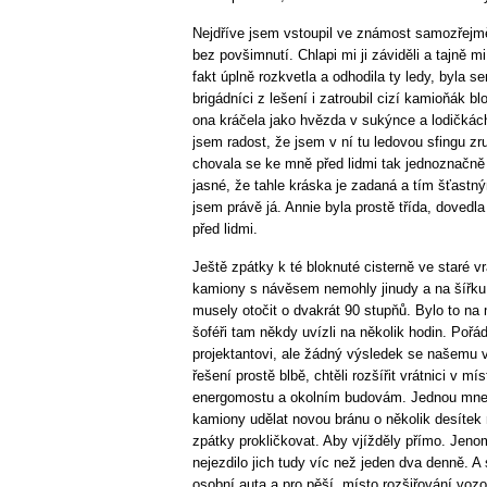
Nejdříve jsem vstoupil ve známost samozřejmě
bez povšimnutí. Chlapi mi ji záviděli a tajně 
fakt úplně rozkvetla a odhodila ty ledy, byla s
brigádníci z lešení i zatroubil cizí kamioňák bl
ona kráčela jako hvězda v sukýnce a lodičká
jsem radost, že jsem v ní tu ledovou sfingu zruš
chovala se ke mně před lidmi tak jednoznačně
jasné, že tahle kráska je zadaná a tím šťastn
jsem právě já. Annie byla prostě třída, dovedla
před lidmi.
Ještě zpátky k té bloknuté cisterně ve staré vr
kamiony s návěsem nemohly jinudy a na šířku 
musely otočit o dvakrát 90 stupňů. Bylo to na
šoféři tam někdy uvízli na několik hodin. Pořá
projektantovi, ale žádný výsledek se našemu ve
řešení prostě blbě, chtěli rozšířit vrátnici v mí
energomostu a okolním budovám. Jednou mne na
kamiony udělat novou bránu o několik desítek
zpátky prokličkovat. Aby vjížděly přímo. Jenom
nejezdilo jich tudy víc než jeden dva denně. A 
osobní auta a pro pěší, místo rozšiřování vozov