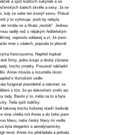
odiček a spíš kratších sukýnek a se
ečenských šatech skvěle a sexy. Já se
to, kdy ze sebe ten krunýř servu. Ptával
stli jí to vyhovuje, jestli by nebyla
ale smála se a říkala „nezlob". Jednou
 mnou raději než s nějakým ředitelským
děčnej, naprosto oddanej a ví, že jsem
razilo mne v zádech, popsala to přesně.
akýma francouzema. Napřed hopkali
dvě firmy, jednu koupí a druhá zůstane
hady, trochu zmatky. Posunutí nákladní
dilo. Annie mluvila a rozuměla skoro
 napřed k tlumočení vedle
ačala fungovat pravidelně a nakonec se
dělení s tím, že po dokončení změn asi
 tady. Bavilo jí to, měla na to a byla
cky. Teda spíš lodičky.
vě takovej trochu koženej starší šedivák
e mne chtěla mít Annie a do čeho jsem
zkou hlavu, naše český hlavy mi vedle
ava byla elegantní a aerodynamicky
high level. Annie mu překládala a jednala