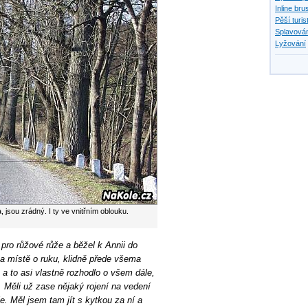
Inline bru
Pěší turis
Splavován
Lyžování
jsou zrádný. I ty ve vnitřním oblouku.
pro růžové růže a běžel k Annii do
na místě o ruku, klidně přede všema
 a to asi vlastně rozhodlo o všem dále,
. Měli už zase nějaký rojení na vedení
. Měl jsem tam jít s kytkou za ní a