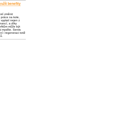
užít benefity
ostí změnit
 práce na kole,
vyplatí nejen z
inancí, a díky
fitům může být
i myslíte. Servis
í i regeneraci totiž
dů.