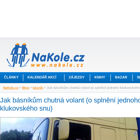
ČLÁNKY
KALENDÁŘ AKCÍ
ZÁJEZDY
KNIHY
BAZAR
S
NaKole.cz
>
Blog
>
básník
> Jak básníkům chutná volant (o splnění jednoho klukovského
Jak básníkům chutná volant (o splnění jednoh
klukovského snu)