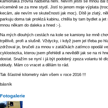
kamioňáka zrovna nadšená není. Nevím jestli se mnou dál 
víceméně se za mne stydí. Jistí to jenom moje výplata (tro
kecám, ale nevím ve skutečnosti jak moc). Dítě je zlatý, n
parkuju doma tak prolézá kabinu, chtěla by tam bydlet a jet
mnou někam do daleka a hned :-).
Na mých dlouhých cestách na kole se kamiony ke mně cho
trpělivě, profi a slušně. Vždycky, i když jsem jel třeba po hl
zdržoval je, bručeli za mnou v zatáčkách zatímco opodál ve
cyklostezka, kterou jsem přehlédl a nevěděl jak se na ni hn
dostat. Snažím se nyní i já být podobný zpoza volantu té dl
obludy. Mám co vracet a dělám to rád.
Tak šťastné kilometry nám všem v roce 2016 !!!
básník
Fotogalerie