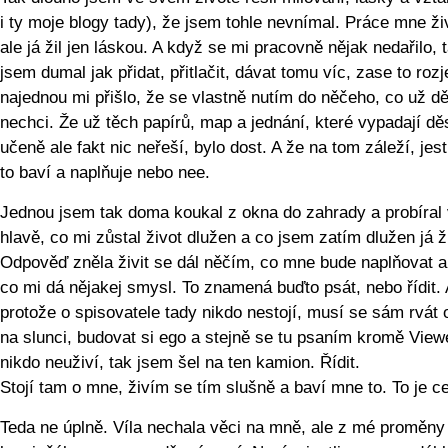
i ty moje blogy tady), že jsem tohle nevnímal. Práce mne živ
ale já žil jen láskou. A když se mi pracovně nějak nedařilo, 
jsem dumal jak přidat, přitlačit, dávat tomu víc, zase to rozje
najednou mi přišlo, že se vlastně nutím do něčeho, co už dě
nechci. Že už těch papírů, map a jednání, které vypadají d
učeně ale fakt nic neřeší, bylo dost. A že na tom záleží, jes
to baví a naplňuje nebo nee.
Jednou jsem tak doma koukal z okna do zahrady a probíral
hlavě, co mi zůstal život dlužen a co jsem zatím dlužen já ž
Odpověď zněla živit se dál něčím, co mne bude naplňovat a 
co mi dá nějakej smysl. To znamená buďto psát, nebo řídit. 
protože o spisovatele tady nikdo nestojí, musí se sám rvát 
na slunci, budovat si ego a stejně se tu psaním kromě Vie
nikdo neuživí, tak jsem šel na ten kamion. Řídit.
Stojí tam o mne, živím se tím slušně a baví mne to. To je ce
Teda ne úplně. Víla nechala věci na mně, ale z mé proměny