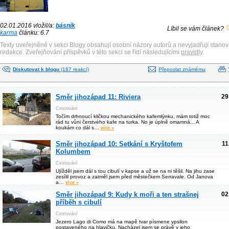
02.01.2016 vložil/a:
básník
Líbil se vám článek?
karma
článku: 6.7
Texty uveřejněné v sekci Blogy obsahují osobní názory autorů a nevyjadřují stanov
redakce. Zveřejňování příspěvků v této sekci se řídí následujícími
pravidly
.
Diskutovat k blogu
(187 reakcí)
Přeposlat známému
Směr jihozápad 11: Riviera
29
Cestování
Točím drhnoucí kličkou mechanického kafemlýnku, mám totiž moc
rád tu vůni čerstvého kafe na turka. No je úplně omamná... A
koukám co dál s…
více »
Směr jihozápad 10: Setkání s Kryštofem
11
Kolumbem
Cestování
Ujížděl jsem dál s tou cibulí v kapse a už se na ni těšil. Na jihu zase
zesílil provoz a zatměl jsem před městečkem Serravale. Od Janova
a…
více »
Směr jihozápad 9: Kudy k moři a ten strašnej
02
příběh s cibulí
Cestování
Jezero Lago di Como má na mapě tvar písmene ypsilon
postaveného na hlavičku. Nacházel jsem se právě v jeho