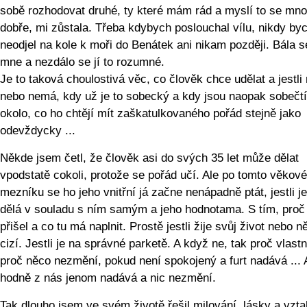
sobě rozhodovat druhé, ty které mám rád a myslí to se mn
dobře, mi zůstala. Třeba kdybych poslouchal vílu, nikdy by
neodjel na kole k moři do Benátek ani nikam později. Bála s
mne a nezdálo se jí to rozumné.
Je to taková choulostivá věc, co člověk chce udělat a jestli
nebo nemá, kdy už je to sobecký a kdy jsou naopak sobečtí 
okolo, co ho chtějí mít zaškatulkovaného pořád stejně jako
odevždycky ...
Někde jsem četl, že člověk asi do svých 35 let může dělat
vpodstatě cokoli, protože se pořád učí. Ale po tomto věkov
mezníku se ho jeho vnitřní já začne nenápadně ptát, jestli je
dělá v souladu s ním samým a jeho hodnotama. S tím, pro
přišel a co tu má naplnit. Prostě jestli žije svůj život nebo n
cizí. Jestli je na správné parketě. A když ne, tak proč vlastn
proč něco nezmění, pokud není spokojený a furt nadává ... 
hodně z nás jenom nadává a nic nezmění.
Tak dlouho jsem ve svém životě řešil milování, lásky a vzta