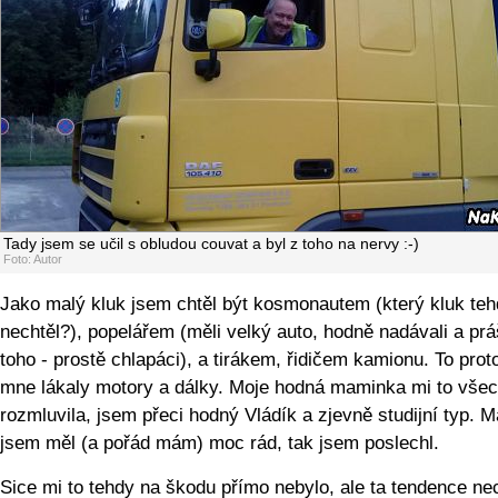
Tady jsem se učil s obludou couvat a byl z toho na nervy :-)
Foto: Autor
Jako malý kluk jsem chtěl být kosmonautem (který kluk te
nechtěl?), popelářem (měli velký auto, hodně nadávali a práš
toho - prostě chlapáci), a tirákem, řidičem kamionu. To prot
mne lákaly motory a dálky. Moje hodná maminka mi to vše
rozmluvila, jsem přeci hodný Vládík a zjevně studijní typ. 
jsem měl (a pořád mám) moc rád, tak jsem poslechl.
Sice mi to tehdy na škodu přímo nebylo, ale ta tendence ne