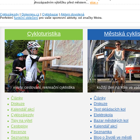
jihozápadním výběžku před městem…
více »
Cyklozájezdy
|
Dokempu.cz
|
Cyklobazar
|
Aktivni dovolená
Perfektní
funkční oblečení
pro vaše sportovní aktivity, od značky Moira.
Cykloturistika
Městská cyklis
výlety, cestování, rekreační cyklistika
každý den na kole ve va
Články
Články
Diskuze
Diskuze
Kalendář akcí
Test skládacích kol
Cyklozájezdy
Elektrokola
Tipy na výlet
Bazar městských kol
Cestopisy
Kalendář akcí
Recenze
Seznamka
Seznamka
Blog o životě ve městě