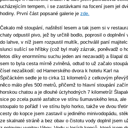
ucházejícím tempem, i se zastávkami na focení jsem jel dv
hodiny. První část popsané galerie je
zde.
Čekalo mě stoupání, naštěstí lesem a tak jsem si v restaur
chaty odpustil pivo, jež by určitě bodlo, poprosil o doplnění
do lahve, v níž jsem rozpustil multík, pochválil paní majitel
slunci sušící se hříbky (což byl malý zázrak, poněvadž o h
letos díky enormnímu suchu jeden ani nezavadil) a šlapal dá
sem to byla cesta mírně zvlněná, odtud to už začalo stoupá
čísel nezaškodí: od Hamerského dvora k hotelu Karl na
Špičáckém sedle je to cirka 11 kilometrů z celkovým převý
něco málo přes 500 metrů, přičemž to hlavní stoupání začí
horskou chatou a je dlouhé úctyhodných 7 kilometrů! Šlapa
sice po zcela pusté asfaltce ve stínu šumavského lesa, ale
stoupalo to pořád! I ve stínu bylo horko, takže ve dvou třeti
cesty do kopce jsem zastavil u jediného minivodopádu, sték
ze skalnaté stráně a bez obav o čistotu vody doplnil jsem u
z poloviny vypitou láhev. Vody v lesích kopců, které jsem do