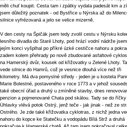
měli chuť koupit. Cesta tam i zpátky vydala padesát km a z
jsem důležitý poznatek - od Bystřice u Nýrska až do Milenc
silnice vyfrézovaná a jelo se velice mizerně.
V den cesty na Špičák jsem tedy zvolil cestu v Nýrsku kol
lesního divadla do Staré Lhoty, pod hrází vodní nádrže jse
jejím konci vyšplhal po příkré úzké cestičce nahoru a pokr
zadem kolem přehrady po nově zbudované asfaltové cyklo
na Hamerský dvůr, kousek od křižovatky u Zelené Lhoty. T
vede silnice do Hamrů, což je vesnice dlouhá více než tři
kilometry. Má dva pomyslné středy - jeden je u kostela Pan
Marie Bolestné, postaveného v roce 1773 a v jehož souseds
také obecní úřad a druhý u zmíněné stavby, dnes renovova
penzion a pojmenované Chata pod skálou. Tady se do říčky
Úhlavky vlévá potok Ostrý, jenž teče - jak jinak - než ze str
Ostrého. Je zde také křižovatka cyklotras, z nichž jedna v
nahoru do kopce ke Statečku a vodopádu Bílá Strž a druhá
pokračuje k Hamerské chatě. Až tam jsem pokračoval celk