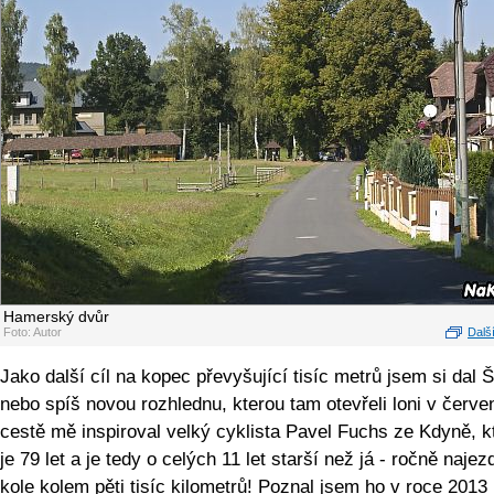
Hamerský dvůr
Foto: Autor
Další
Jako další cíl na kopec převyšující tisíc metrů jsem si dal 
nebo spíš novou rozhlednu, kterou tam otevřeli loni v červe
cestě mě inspiroval velký cyklista Pavel Fuchs ze Kdyně, 
je 79 let a je tedy o celých 11 let starší než já - ročně najez
kole kolem pěti tisíc kilometrů! Poznal jsem ho v roce 2013