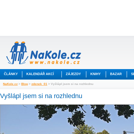
ČLÁNKY
KALENDÁŘ AKCÍ
ZÁJEZDY
KNIHY
BAZAR
S
NaKole.cz
>
Blog
>
zdenek_01
> Vyšlápl jsem si na rozhlednu
Vyšlápl jsem si na rozhlednu