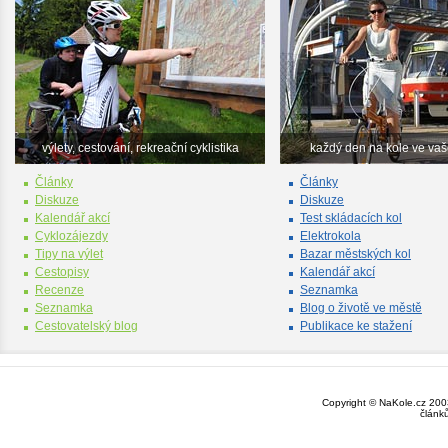
výlety, cestování, rekreační cyklistika
každý den na kole ve va
Články
Články
Diskuze
Diskuze
Kalendář akcí
Test skládacích kol
Cyklozájezdy
Elektrokola
Tipy na výlet
Bazar městských kol
Cestopisy
Kalendář akcí
Recenze
Seznamka
Seznamka
Blog o životě ve městě
Cestovatelský blog
Publikace ke stažení
Copyright © NaKole.cz 2003
článk