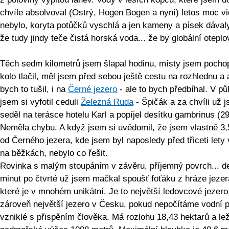
chvíle absolvoval (Ostrý, Hogen Bogen a nyní) letos moc vi
nebylo, koryta potůčků vyschlá a jen kameny a písek dávaly
že tudy jindy teče čistá horská voda... že by globální otepl
Těch sedm kilometrů jsem šlapal hodinu, místy jsem pochop
kolo tlačil, měl jsem před sebou ještě cestu na rozhlednu a 
bych to tušil, i na
Černé jezero
- ale to bych předbíhal. V půl
jsem si vyfotil ceduli
Železná Ruda
- Špičák a za chvíli už 
seděl na terásce hotelu Karl a popíjel desítku gambrinus (29
Neměla chybu. A když jsem si uvědomil, že jsem vlastně 3
od Černého jezera, kde jsem byl naposledy před třiceti lety
na běžkách, nebylo co řešit.
Rovinka s malým stoupáním v závěru, příjemný povrch... d
minut po čtvrté už jsem mačkal spoušť foťáku z hráze jezer
které je v mnohém unikátní. Je to největší ledovcové jezero
zároveň největší jezero v Česku, pokud nepočítáme vodní 
vzniklé s přispěním člověka. Má rozlohu 18,43 hektarů a lež