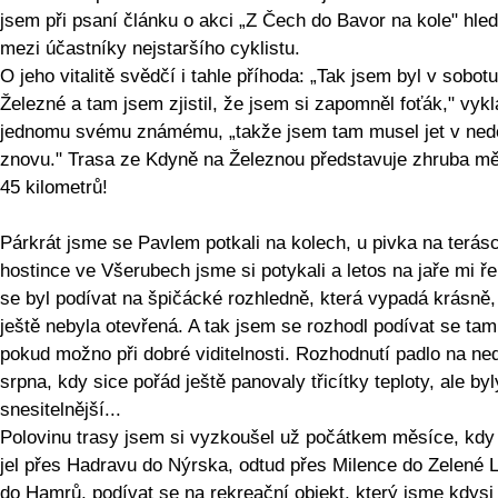
jsem při psaní článku o akci „Z Čech do Bavor na kole" hled
mezi účastníky nejstaršího cyklistu.
O jeho vitalitě svědčí i tahle příhoda: „Tak jsem byl v sobot
Železné a tam jsem zjistil, že jsem si zapomněl foťák," vykl
jednomu svému známému, „takže jsem tam musel jet v nedě
znovu." Trasa ze Kdyně na Železnou představuje zhruba m
45 kilometrů!
Párkrát jsme se Pavlem potkali na kolech, u pivka na terás
hostince ve Všerubech jsme si potykali a letos na jaře mi ře
se byl podívat na špičácké rozhledně, která vypadá krásně,
ještě nebyla otevřená. A tak jsem se rozhodl podívat se tam
pokud možno při dobré viditelnosti. Rozhodnutí padlo na ned
srpna, kdy sice pořád ještě panovaly třicítky teploty, ale byl
snesitelnější...
Polovinu trasy jsem si vyzkoušel už počátkem měsíce, kdy
jel přes Hadravu do Nýrska, odtud přes Milence do Zelené 
do Hamrů, podívat se na rekreační objekt, který jsme kdysi