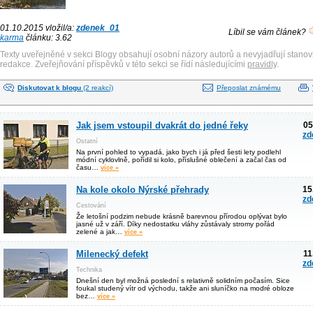
01.10.2015 vložil/a:
zdenek_01
Líbil se vám článek?
karma
článku: 3.62
Texty uveřejněné v sekci Blogy obsahují osobní názory autorů a nevyjadřují stanov
redakce. Zveřejňování příspěvků v této sekci se řídí následujícími
pravidly
.
Diskutovat k blogu
(2 reakcí)
Přeposlat známému
Jak jsem vstoupil dvakrát do jedné řeky
05
zd
Ostatní
Na první pohled to vypadá, jako bych i já před šesti lety podlehl
módní cyklovlně, pořídil si kolo, příslušné oblečení a začal čas od
času…
více »
Na kole okolo Nýrské přehrady
15
zd
Cestování
Že letošní podzim nebude krásně barevnou přírodou oplývat bylo
jasné už v září. Díky nedostatku vláhy zůstávaly stromy pořád
zelené a jak…
více »
Milenecký defekt
11
zd
Technika
Dnešní den byl možná poslední s relativně solidním počasím. Sice
foukal studený vítr od východu, takže ani sluníčko na modré obloze
bez…
více »