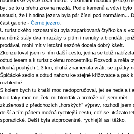
nadmořské výšce 1008 metrů. Maximální hloubka je 40,6 me
byť se to u břehu zrovna nezdá. Podle kamenů a větví byl
usoudit, že i hladina jezera byla pár čísel pod normálem... D
část galerie -
Černé jezero
.
U turistického rozcestníku byla zaparkovaná čtyřkolka s v
na němž stály dva mrazáky s pitím i nanuky a blonďák, jenž
prodával, mohl mít v letošní sezóně docela dobrý kšeft.
Zkonzultoval jsem s ním další cestu, jedna se totiž nabízel
odtud lesem a k turistickému rozcestníku Rozvodí a měla b
dlouhá pouhých 1,3 km, druhá znamenala vrátit se zpátky n
Špičácké sedlo a odtud nahoru ke stejné křižovatce a pak k
rozhledně.
S kolem bych tu kratší moc nedoporučoval, jet se nedá a tla
kolo taky moc ne, řekl mi blonďák a protože už jsem měl
zkušenosti z předchozích „horských" výprav, rozhodl jsem 
delší a tím pádem možná rychlejší cestu, což se ukázalo l
sporadické. Delší byla stoprocentně, rychlejší asi těžko.