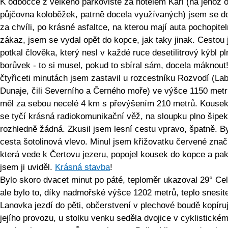
K odbočce z velkého parkoviště za hotelem Karl (na jehož ok
půjčovna koloběžek, patrně docela využívaných) jsem se do
za chvíli, po krásné asfaltce, na kterou mají auta pochopite
zákaz, jsem se vydal opět do kopce, jak taky jinak. Cestou
potkal člověka, který nesl v každé ruce desetilitrový kýbl pl
borůvek - to si musel, pokud to sbíral sám, docela máknout
čtyřiceti minutách jsem zastavil u rozcestníku Rozvodí (La
Dunaje, čili Severního a Černého moře) ve výšce 1150 metr
měl za sebou necelé 4 km s převýšením 210 metrů. Kousek
se tyčí krásná radiokomunikační věž, na sloupku plno šipek
rozhledně žádná. Zkusil jsem lesní cestu vpravo, špatně. By
cesta šotolinová vlevo. Minul jsem křižovatku červené znač
která vede k Čertovu jezeru, popojel kousek do kopce a pa
jsem ji uviděl.
Krásná stavba
!
Bylo skoro dvacet minut po páté, teploměr ukazoval 29° Cel
ale bylo to, díky nadmořské výšce 1202 metrů, teplo snesite
Lanovka jezdí do pěti, občerstvení v plechové boudě kopíru
jejího provozu, u stolku venku seděla dvojice v cyklistické