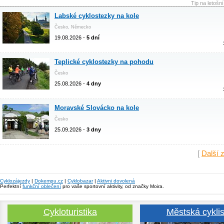
Tip na letošn
Labské cyklostezky na kole
Česko, Německo
19.08.2026 -
5 dní
Teplické cyklostezky na pohodu
Česko
25.08.2026 -
4 dny
Moravské Slovácko na kole
Česko
25.09.2026 -
3 dny
[
Další 
Cyklozájezdy
|
Dokempu.cz
|
Cyklobazar
|
Aktivni dovolená
Perfektní
funkční oblečení
pro vaše sportovní aktivity, od značky Moira.
Cykloturistika
Městská cyklis