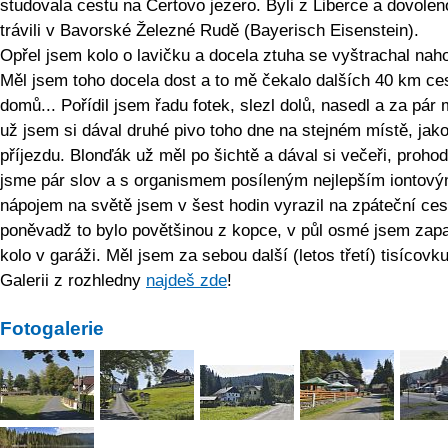
studovala cestu na Čertovo jezero. Byli z Liberce a dovolen
trávili v Bavorské Železné Rudě (Bayerisch Eisenstein).
Opřel jsem kolo o lavičku a docela ztuha se vyštrachal nah
Měl jsem toho docela dost a to mě čekalo dalších 40 km ce
domů... Pořídil jsem řadu fotek, slezl dolů, nasedl a za pár 
už jsem si dával druhé pivo toho dne na stejném místě, jako
příjezdu. Blonďák už měl po šichtě a dával si večeři, prohodi
jsme pár slov a s organismem posíleným nejlepším iontov
nápojem na světě jsem v šest hodin vyrazil na zpáteční ces
poněvadž to bylo povětšinou z kopce, v půl osmé jsem zap
kolo v garáži. Měl jsem za sebou další (letos třetí) tisícovku
Galerii z rozhledny
najdeš zde
!
Fotogalerie