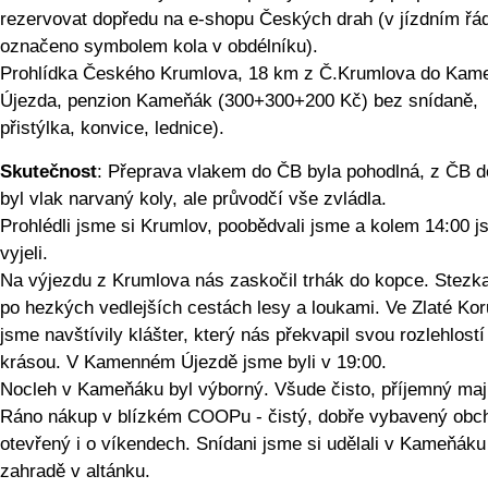
rezervovat dopředu na e-shopu Českých drah (v jízdním řá
označeno symbolem kola v obdélníku).
Prohlídka Českého Krumlova, 18 km z Č.Krumlova do Kam
Újezda, penzion Kameňák (300+300+200 Kč) bez snídaně,
přistýlka, konvice, lednice).
Skutečnost
: Přeprava vlakem do ČB byla pohodlná, z ČB 
byl vlak narvaný koly, ale průvodčí vše zvládla.
Prohlédli jsme si Krumlov, poobědvali jsme a kolem 14:00 
vyjeli.
Na výjezdu z Krumlova nás zaskočil trhák do kopce. Stezk
po hezkých vedlejších cestách lesy a loukami. Ve Zlaté Ko
jsme navštívily klášter, který nás překvapil svou rozlehlostí
krásou. V Kamenném Újezdě jsme byli v 19:00.
Nocleh v Kameňáku byl výborný. Všude čisto, příjemný maji
Ráno nákup v blízkém COOPu - čistý, dobře vybavený obc
otevřený i o víkendech. Snídani jsme si udělali v Kameňáku
zahradě v altánku.