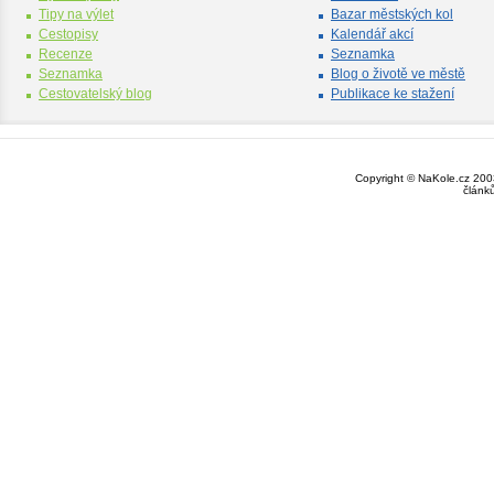
Tipy na výlet
Bazar městských kol
Cestopisy
Kalendář akcí
Recenze
Seznamka
Seznamka
Blog o životě ve městě
Cestovatelský blog
Publikace ke stažení
Copyright © NaKole.cz 2003
článk