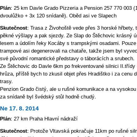
Plán
: 25 km Davle Grado Pizzeria a Pension 257 770 003 (
dvoulůžko + 3x 120 snídaně). Oběd asi ve Slapech
Skutečnost
: Trasa z Živohoště vede přes 3 horské hřbety, 
pěkné výšlapy a pak sjezdy. Ze Slap do Štěchovic krásný 
lesem a údolím řeky Kocáby s trampskými osadami. Pouze
trampové asi degenerovali na chataře, takže jsem byl vyve
své původní romantické představy o táborácích a srubech.
Ze Štěchovic do Davle 6km po frekventované silnici II.třídy 
hrůza, příště bych to zkusil objet přes Hradištko i za cenu d
trasy.
Penzion Grado čistý, ale u rušné komunikace a na vysokou
za snídaně byl švédský stůl hodně chudý.
Ne 17. 8. 2014
Plán
: 27 km Praha Hlavní nádraží
Skutečnost
: Protože Vltavská pokračuje 11km po rušné silni