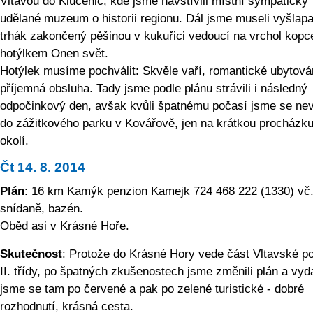
Vltavou do Klučenic, kde jsme navštívili místní sympaticky
udělané muzeum o historii regionu. Dál jsme museli vyšlap
trhák zakončený pěšinou v kukuřici vedoucí na vrchol kopc
hotýlkem Onen svět.
Hotýlek musíme pochválit: Skvěle vaří, romantické ubytová
příjemná obsluha. Tady jsme podle plánu strávili i následný
odpočinkový den, avšak kvůli špatnému počasí jsme se nev
do zážitkového parku v Kovářově, jen na krátkou procházk
okolí.
Čt 14. 8. 2014
Plán
: 16 km Kamýk penzion Kamejk 724 468 222 (1330) vč
snídaně, bazén.
Oběd asi v Krásné Hoře.
Skutečnost
: Protože do Krásné Hory vede část Vltavské po 
II. třídy, po špatných zkušenostech jsme změnili plán a vyda
jsme se tam po červené a pak po zelené turistické - dobré
rozhodnutí, krásná cesta.