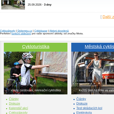
25.09.2026 -
3 dny
[
Další 
Cyklozájezdy
|
Dokempu.cz
|
Cyklobazar
|
Aktivni dovolená
Perfektní
funkční oblečení
pro vaše sportovní aktivity, od značky Moira.
Cykloturistika
Městská cyklis
výlety, cestování, rekreační cyklistika
každý den na kole ve va
Články
Články
Diskuze
Diskuze
Kalendář akcí
Test skládacích kol
Cyklozájezdy
Elektrokola