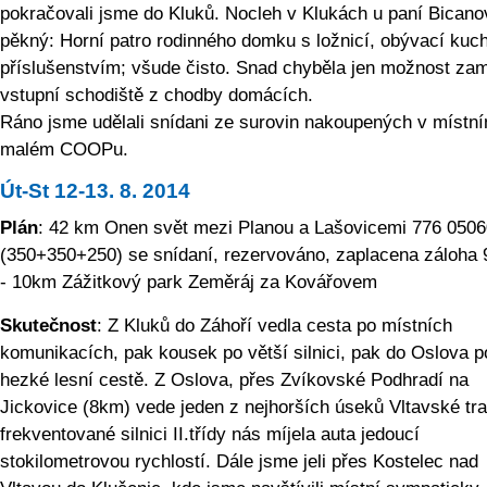
pokračovali jsme do Kluků. Nocleh v Klukách u paní Bicano
pěkný: Horní patro rodinného domku s ložnicí, obývací kuch
příslušenstvím; všude čisto. Snad chyběla jen možnost za
vstupní schodiště z chodby domácích.
Ráno jsme udělali snídani ze surovin nakoupených v místn
malém COOPu.
Út-St 12-13. 8. 2014
Plán
: 42 km Onen svět mezi Planou a Lašovicemi 776 050
(350+350+250) se snídaní, rezervováno, zaplacena záloha
- 10km Zážitkový park Zeměráj za Kovářovem
Skutečnost
: Z Kluků do Záhoří vedla cesta po místních
komunikacích, pak kousek po větší silnici, pak do Oslova p
hezké lesní cestě. Z Oslova, přes Zvíkovské Podhradí na
Jickovice (8km) vede jeden z nejhorších úseků Vltavské tra
frekventované silnici II.třídy nás míjela auta jedoucí
stokilometrovou rychlostí. Dále jsme jeli přes Kostelec nad