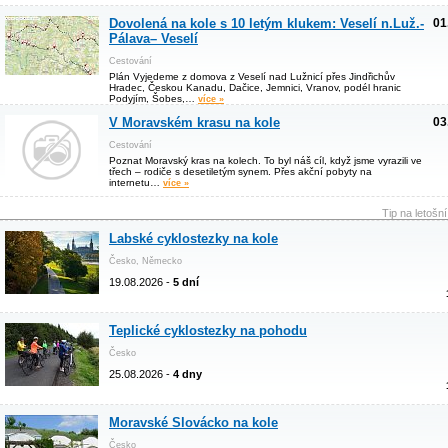
Dovolená na kole s 10 letým klukem: Veselí n.Luž.-
01
Pálava– Veselí
Cestování
Plán Vyjedeme z domova z Veselí nad Lužnicí přes Jindřichův
Hradec, Českou Kanadu, Dačice, Jemnici, Vranov, podél hranic
Podyjím, Šobes,…
více »
V Moravském krasu na kole
03
Cestování
Poznat Moravský kras na kolech. To byl náš cíl, když jsme vyrazili ve
třech – rodiče s desetiletým synem. Přes akční pobyty na
internetu…
více »
Tip na letošn
Labské cyklostezky na kole
Česko, Německo
19.08.2026 -
5 dní
Teplické cyklostezky na pohodu
Česko
25.08.2026 -
4 dny
Moravské Slovácko na kole
Česko