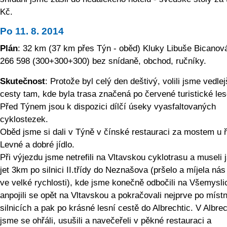
Kč.
Po 11. 8. 2014
Plán
: 32 km (37 km přes Týn - oběd) Kluky Libuše Bicanov
266 598 (300+300+300) bez snídaně, obchod, ručníky.
Skutečnost
: Protože byl celý den deštivý, volili jsme vedlej
cesty tam, kde byla trasa značená po červené turistické le
Před Týnem jsou k dispozici dílčí úseky vyasfaltovaných
cyklostezek.
Oběd jsme si dali v Týně v čínské restauraci za mostem u 
Levné a dobré jídlo.
Při výjezdu jsme netrefili na Vltavskou cyklotrasu a museli
jet 3km po silnici II.třídy do Neznašova (pršelo a míjela nás
ve velké rychlosti), kde jsme konečně odbočili na Všemysli
anpojili se opět na Vltavskou a pokračovali nejprve po míst
silnicích a pak po krásné lesní cestě do Albrechtic. V Albrec
jsme se ohřáli, usušili a navečeřeli v pěkné restauraci a