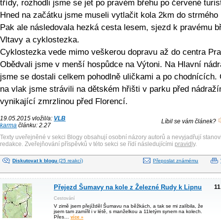
třídy, rozhodli jsme se jet po pravém břehu po červené turis
Hned na začátku jsme museli vytlačit kola 2km do strmého
Pak ale následovala hezká cesta lesem, sjezd k pravému b
Vltavy a cyklostezka.
Cyklostezka vede mimo veškerou dopravu až do centra Pra
Obědvali jsme v menší hospůdce na Výtoni. Na Hlavní nádr
jsme se dostali celkem pohodlně uličkami a po chodnících.
na vlak jsme strávili na dětském hřišti v parku před nádraž
vynikající zmrzlinou před Florencí.
19.05.2015 vložil/a:
VLB
Líbil se vám článek?
karma
článku: 2.27
Texty uveřejněné v sekci Blogy obsahují osobní názory autorů a nevyjadřují stanov
redakce. Zveřejňování příspěvků v této sekci se řídí následujícími
pravidly
.
Diskutovat k blogu
(25 reakcí)
Přeposlat známému
Přejezd Šumavy na kole z Železné Rudy k Lipnu
11
Cestování
V zimě jsem přejížděl Šumavu na běžkách, a tak se mi zalíbila, že
jsem tam zamířil i v létě, s manželkou a 11letým synem na kolech.
Přes…
více »