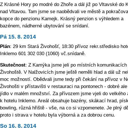
Z Krásné Hory po modré do Zhoře a dál již po Vltavské do
nad Vltavou. Tam jsme se naobědvali ve městě a pokračova
kopce do penzionu Kamejk. Krásný penzion s výhledem a
bazénem, nádherné ubytování se snídaní.
Pá 15. 8. 2014
Plán
: 29 km Stará Živohošť, 18:30 přívoz rekr.středisko hot
Inklemo 601 302 030 (1060) vč.snídaně.
Skutečnost
: Z Kamýka jsme jeli po místních komunikacích
Živohoště. V Nalžovicích jsme ještě neměli hlad a dál už ne
moc možností. Obědvali jsme tedy při čekání na přívoz v 
Živohošti v přístavišti v restauraci na pontonech - dobré ale
jídlo v malém množství. Za přívozem jsme vjeli do velkého 
k hotelu Inklemo. Areál obsahuje bazény, skákací hrad, písk
bowling, různá hřiště - vše, na co si vzpomenete. Je plný dě
proto i strava v hotelu byla výborná a za dobrou cenu.
So 16. 8. 2014