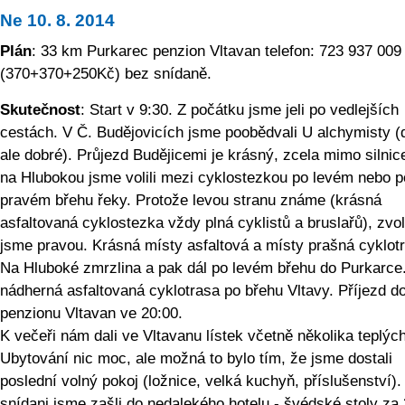
Ne 10. 8. 2014
Plán
: 33 km Purkarec penzion Vltavan telefon: 723 937 009
(370+370+250Kč) bez snídaně.
Skutečnost
: Start v 9:30. Z počátku jsme jeli po vedlejších
cestách. V Č. Budějovicích jsme poobědvali U alchymisty (
ale dobré). Průjezd Budějicemi je krásný, zcela mimo silnic
na Hlubokou jsme volili mezi cyklostezkou po levém nebo p
pravém břehu řeky. Protože levou stranu známe (krásná
asfaltovaná cyklostezka vždy plná cyklistů a bruslařů), zvoli
jsme pravou. Krásná místy asfaltová a místy prašná cyklot
Na Hluboké zmrzlina a pak dál po levém břehu do Purkarce
nádherná asfaltovaná cyklotrasa po břehu Vltavy. Příjezd d
penzionu Vltavan ve 20:00.
K večeři nám dali ve Vltavanu lístek včetně několika teplých 
Ubytování nic moc, ale možná to bylo tím, že jsme dostali
poslední volný pokoj (ložnice, velká kuchyň, příslušenství).
snídani jsme zašli do nedalekého hotelu - švédské stoly za