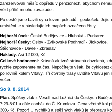
zarezervovali měsíc dopředu v penzionech, abychom nemus
vézt příliš mnoho zavazadel.
Po cestě jsme bavili syna lovem pokladů - geokešek. Jejich
umístění je v následujících mapách označeno čísly.
Nejhezčí úsek:
České Budějovice - Hluboká - Purkarec
Nejhorší úseky:
Oslov - Zvíkovské Podhradí - Jickovice,
Štěchovice - Davle - Zbraslav
Náklady
: Asi 12 000,-Kč
Celkové hodnocení:
Krásná aktivně strávená dovolená, kd
rychle zapomenete na čas. Nepočítejte však, že cyklostez
po rovině kolem Vltavy. Tři čtvrtiny trasy uvidíte Vltavu jen 
večer.
So 9. 8. 2014
Plán
: Spěšný vlak z Veselí nad Lužnicí do Českých Budějo
7:29-8:01 a dále osobák do Č. Krumlova. Cena včetně kol p
300,-Kč. Pozor! U rychlíků a spěšných vlaků je přepravu ko