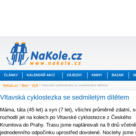
ČLÁNKY
KALENDÁŘ AKCÍ
ZÁJEZDY
KNIHY
BAZAR
S
NaKole.cz
>
Blog
>
VLB
> Vltavská cyklostezka se sedmiletým dítětem
Vltavská cyklostezka se sedmiletým dítětem
Máma, táta (45 let) a syn (7 let), všichni průměrně zdatní, s
rozhodli jet na kolech po Vltavské cyklostezce z Českého
Krumlova do Prahy. Trasu jsme naplánovali na 9 dnů včetně
jednodenního odpočinku uprostřed dovolené. Noclehy jsme 