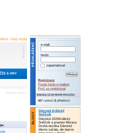
olem i bez kola
e-mail:
heslo:
zapamatovat
ĚŽE A HRY
Registrace
Poslat heslo e-mailem
Proč se registrovat
327
cyklistů (
2
přihlášení)
Dámská Králický
Sněžník
Dámská 2026Králický
Sněžník a pramen Moravy
te:
Druhá desítka Dámské
dávno začala, ale teprve
ezdy