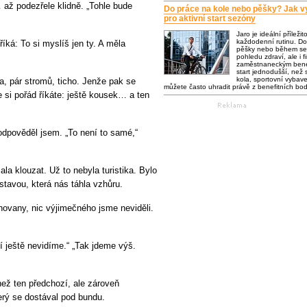
 až podezřele klidně. „Tohle bude
Do práce na kole nebo pěšky? Jak vy
pro aktivní start sezóny
Jaro je ideální příležit
každodenní rutinu. Do
íká: To si myslíš jen ty. A měla
pěšky nebo během se 
pohledu zdraví, ale i f
zaměstnaneckým bene
start jednodušší, než s
kola, sportovní vybaven
va, pár stromů, ticho. Jenže pak se
můžete často uhradit právě z benefitních bo
e si pořád říkáte: ještě kousek… a ten
odpověděl jsem. „To není to samé,“
la klouzat. Už to nebyla turistika. Bylo
dstavou, která nás táhla vzhůru.
hovany, nic výjimečného jsme neviděli.
ní ještě nevidíme.“ „Tak jdeme výš.
než ten předchozí, ale zároveň
který se dostával pod bundu.