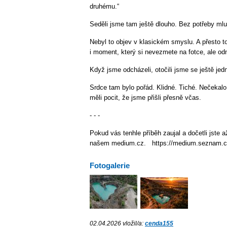
druhému.“
Seděli jsme tam ještě dlouho. Bez potřeby mlu
Nebyl to objev v klasickém smyslu. A přesto to
i moment, který si nevezmete na fotce, ale od
Když jsme odcházeli, otočili jsme se ještě jed
Srdce tam bylo pořád. Klidné. Tiché. Nečekalo
měli pocit, že jsme přišli přesně včas.
- - -
Pokud vás tenhle příběh zaujal a dočetli jste
našem medium.cz. https://medium.seznam.c
Fotogalerie
02.04.2026 vložil/a:
cenda155