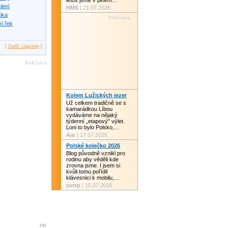
letos jsme v plném…
slení
HMS
| 21.07.2026
tika
í řek
[
Další zájezdy
]
Kolem Lužických jezer
Už celkem tradičně se s
kamarádkou Líbou
vydáváme na nějaký
týdenní „etapový" výlet.
Loni to bylo Polsko,…
Aar
| 17.07.2026
Polské kolečko 2026
Blog původně vznikl pro
rodinu aby věděli kde
zrovna jsme. I jsem si
kvůli tomu pořídil
klávesnici k mobilu,…
petrp
| 15.07.2026
PR