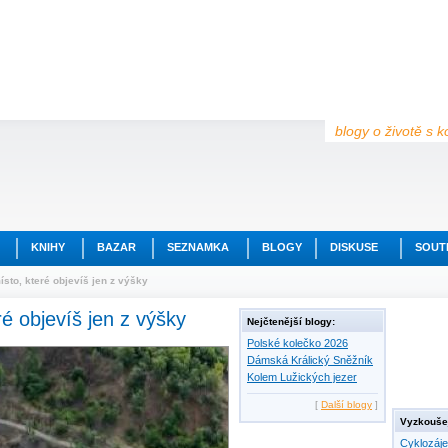
blogy o životě s k
KNIHY
BAZAR
SEZNAMKA
BLOGY
DISKUSE
SOUT
ísto, které objevíš jen z výšky
ré objevíš jen z výšky
Nejčtenější blogy:
Polské kolečko 2026
Dámská Králický Sněžník
Kolem Lužických jezer
[
Další blogy
]
Vyzkoušej
Cyklozáj