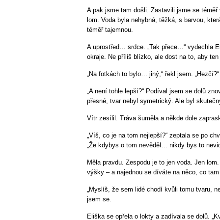
A pak jsme tam došli. Zastavili jsme se téměř
lom. Voda byla nehybná, těžká, s barvou, která
téměř tajemnou.
A uprostřed… srdce. „Tak přece…“ vydechla El
okraje. Ne příliš blízko, ale dost na to, aby ten
„Na fotkách to bylo… jiný,“ řekl jsem. „Hezčí?“
„A není tohle lepší?“ Podíval jsem se dolů zno
přesné, tvar nebyl symetrický. Ale byl skutečný
Vítr zesílil. Tráva šuměla a někde dole zapra
„Víš, co je na tom nejlepší?“ zeptala se po chví
„Že kdybys o tom nevěděl… nikdy bys to nevid
Měla pravdu. Zespodu je to jen voda. Jen lom. 
výšky – a najednou se díváte na něco, co tam 
„Myslíš, že sem lidé chodí kvůli tomu tvaru, ne
jsem se.
Eliška se opřela o lokty a zadívala se dolů. „K