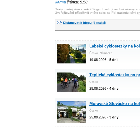
karma
článku: 5.58
Texty uveřejněné v sekci Blogy obsahují osobní názory aut
Zveřejňování příspěvků v této sekci se řídí následujícími
pr
Diskutovat k blogu
(5 reakcí)
Labské cyklostezky na ko
Česko, Německo
19.08.2026 -
5 dní
Teplické cyklostezky na 
Česko
25.08.2026 -
4 dny
Moravské Slovácko na ko
Česko
25.09.2026 -
3 dny