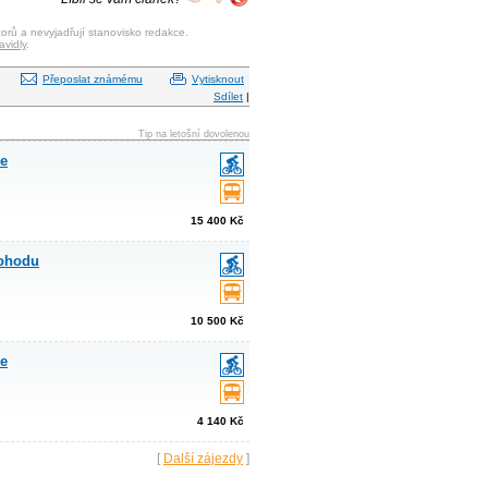
orů a nevyjadřují stanovisko redakce.
avidly
.
Přeposlat známému
Vytisknout
Sdílet
|
Tip na letošní dovolenou
le
15 400 Kč
pohodu
10 500 Kč
le
4 140 Kč
[
Další zájezdy
]