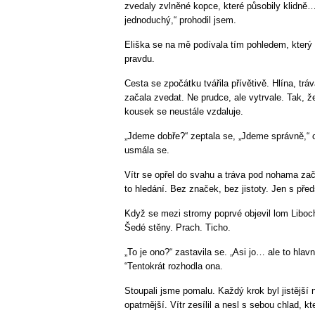
zvedaly zvlněné kopce, které působily klidně…
jednoduchý,“ prohodil jsem.
Eliška se na mě podívala tím pohledem, který ř
pravdu.
Cesta se zpočátku tvářila přívětivě. Hlína, trá
začala zvedat. Ne prudce, ale vytrvale. Tak, ž
kousek se neustále vzdaluje.
„Jdeme dobře?“ zeptala se, „Jdeme správně,“ 
usmála se.
Vítr se opřel do svahu a tráva pod nohama zača
to hledání. Bez značek, bez jistoty. Jen s pře
Když se mezi stromy poprvé objevil lom Liboc
Šedé stěny. Prach. Ticho.
„To je ono?“ zastavila se. „Asi jo… ale to hlav
“Tentokrát rozhodla ona.
Stoupali jsme pomalu. Každý krok byl jistější 
opatrnější. Vítr zesílil a nesl s sebou chlad, 