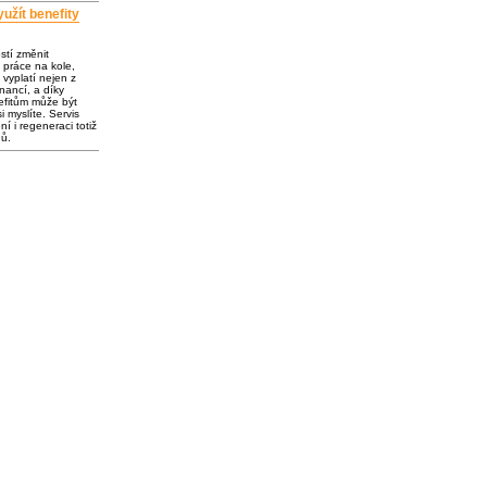
užít benefity
ostí změnit
 práce na kole,
vyplatí nejen z
inancí, a díky
fitům může být
i myslíte. Servis
í i regeneraci totiž
dů.