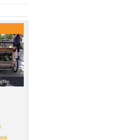
vozíku
k
i
pravě