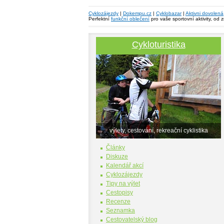
Cyklozájezdy
|
Dokempu.cz
|
Cyklobazar
|
Aktivni dovolená
Perfektní
funkční oblečení
pro vaše sportovní aktivity, od 
Cykloturistika
výlety, cestování, rekreační cyklistika
Články
Diskuze
Kalendář akcí
Cyklozájezdy
Tipy na výlet
Cestopisy
Recenze
Seznamka
Cestovatelský blog