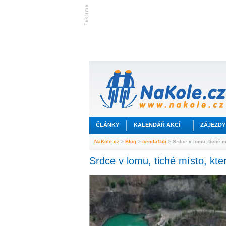
ČLÁNKY
KALENDÁŘ AKCÍ
ZÁJEZDY
NaKole.cz
>
Blog
>
cenda155
> Srdce v lomu, tiché m
Srdce v lomu, tiché místo, kte