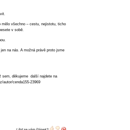
vit.
 mělo všechno – cestu, nejistotu, ticho
nesete v sobě.
nou.
 jen na nás. A možná právě proto jsme
 až sem, děkujeme další najdete na
z/autor/cenda155-23969
Líbil se vám článek?