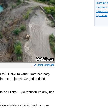
Inline bru
Pěší turis
Splavován
Lyžování
Další fotografie
en tak. Nebyl to vandr „kam nás nohy
nu fotku, jeden tvar, jedno tiché
ála se Eliška. Bylo rozhodnuto dřív, než
leje zůstaly za zády, před námi se