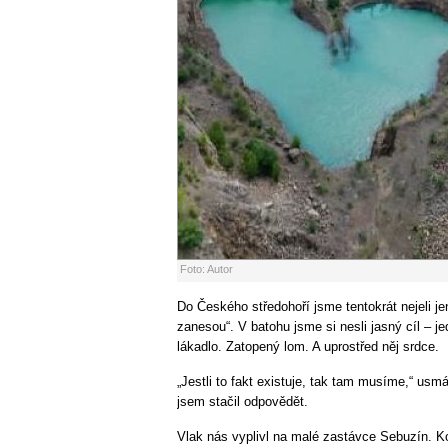
Foto: Autor
Do Českého středohoří jsme tentokrát nejeli j
zanesou“. V batohu jsme si nesli jasný cíl – jed
lákadlo. Zatopený lom. A uprostřed něj srdce.
„Jestli to fakt existuje, tak tam musíme,“ usm
jsem stačil odpovědět.
Vlak nás vyplivl na malé zastávce Sebuzín. Ko