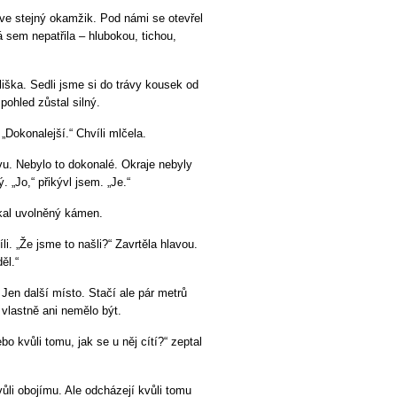
 ve stejný okamžik. Pod námi se otevřel
 sem nepatřila – hlubokou, tichou,
iška. Sedli jsme si do trávy kousek od
 pohled zůstal silný.
 „Dokonalejší.“ Chvíli mlčela.
vu. Nebylo to dokonalé. Okraje nebyly
. „Jo,“ přikývl jsem. „Je.“
skal uvolněný kámen.
li. „Že jsme to našli?“ Zavrtěla hlavou.
ěl.“
Jen další místo. Stačí ale pár metrů
vlastně ani nemělo být.
bo kvůli tomu, jak se u něj cítí?“ zeptal
vůli obojímu. Ale odcházejí kvůli tomu