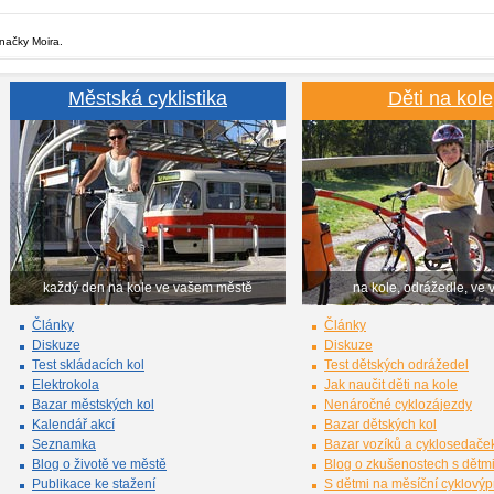
značky Moira.
Městská cyklistika
Děti na kole
každý den na kole ve vašem městě
na kole, odrážedle, ve 
Články
Články
Diskuze
Diskuze
Test skládacích kol
Test dětských odrážedel
Elektrokola
Jak naučit děti na kole
Bazar městských kol
Nenáročné cyklozájezdy
Kalendář akcí
Bazar dětských kol
Seznamka
Bazar vozíků a cyklosedače
Blog o životě ve městě
Blog o zkušenostech s dětm
Publikace ke stažení
S dětmi na měsíční cyklový