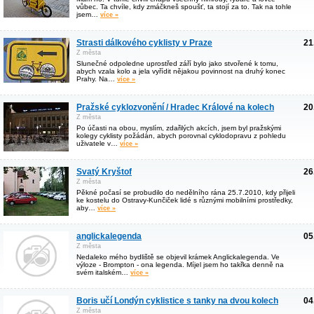
vůbec. Ta chvíle, kdy zmáčkneš spoušť, ta stojí za to. Tak na tohle
jsem…
více »
Strasti dálkového cyklisty v Praze
21
Z města
Slunečné odpoledne uprostřed září bylo jako stvořené k tomu,
abych vzala kolo a jela vyřídit nějakou povinnost na druhý konec
Prahy. Na…
více »
Pražské cyklozvonění / Hradec Králové na kolech
20
Z města
Po účasti na obou, myslím, zdařilých akcích, jsem byl pražskými
kolegy cyklisty požádán, abych porovnal cyklodopravu z pohledu
uživatele v…
více »
Svatý Kryštof
26
Z města
Pěkné počasí se probudilo do nedělního rána 25.7.2010, kdy přijeli
ke kostelu do Ostravy-Kunčiček lidé s různými mobilními prostředky,
aby…
více »
anglickalegenda
05
Z města
Nedaleko mého bydliště se objevil krámek Anglickalegenda. Ve
výloze - Brompton - ona legenda. Míjel jsem ho takřka denně na
svém italském…
více »
Boris učí Londýn cyklistice s tanky na dvou kolech
04
Z města