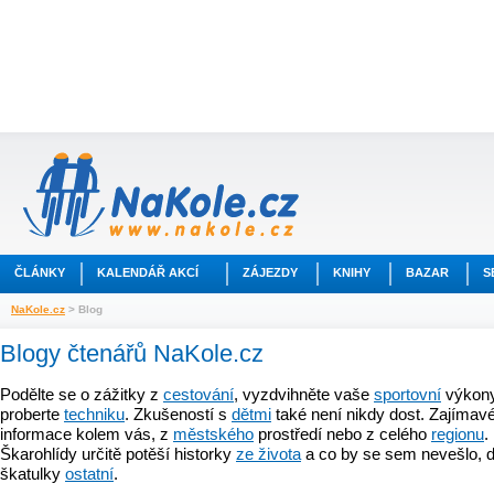
ČLÁNKY
KALENDÁŘ AKCÍ
ZÁJEZDY
KNIHY
BAZAR
S
NaKole.cz
> Blog
Blogy čtenářů NaKole.cz
Podělte se o zážitky z
cestování
, vyzdvihněte vaše
sportovní
výkony
proberte
techniku
. Zkušeností s
dětmi
také není nikdy dost. Zajímavé
informace kolem vás, z
městského
prostředí nebo z celého
regionu
.
Škarohlídy určitě potěší historky
ze života
a co by se sem nevešlo, d
škatulky
ostatní
.