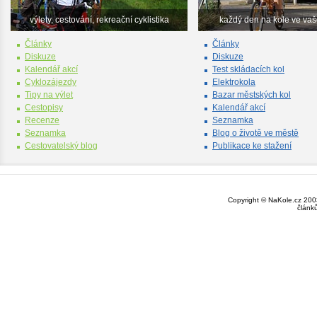
výlety, cestování, rekreační cyklistika
každý den na kole ve va
Články
Články
Diskuze
Diskuze
Kalendář akcí
Test skládacích kol
Cyklozájezdy
Elektrokola
Tipy na výlet
Bazar městských kol
Cestopisy
Kalendář akcí
Recenze
Seznamka
Seznamka
Blog o životě ve městě
Cestovatelský blog
Publikace ke stažení
Copyright © NaKole.cz 2003
článk