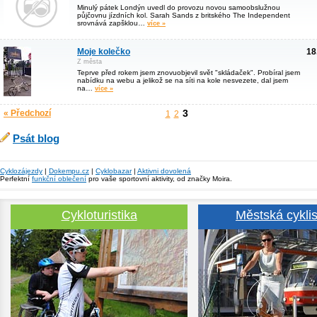
Minulý pátek Londýn uvedl do provozu novou samoobslužnou
půjčovnu jízdních kol. Sarah Sands z britského The Independent
srovnává zapšklou…
více »
Moje kolečko
18
Z města
Teprve před rokem jsem znovuobjevil svět "skládaček". Probíral jsem
nabídku na webu a jelikož se na síti na kole nesvezete, dal jsem
na…
více »
3
« Předchozí
1
2
Psát blog
Cyklozájezdy
|
Dokempu.cz
|
Cyklobazar
|
Aktivni dovolená
Perfektní
funkční oblečení
pro vaše sportovní aktivity, od značky Moira.
Cykloturistika
Městská cyklis