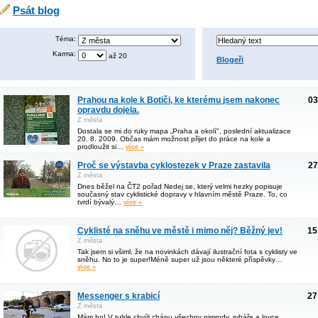
Psát blog
Téma:
Karma:
až 20
Blogeři
Prahou na kole k Botiči, ke kterému jsem nakonec
03
opravdu dojela.
Z města
Dostala se mi do ruky mapa „Praha a okolí", poslední aktualizace
20. 8. 2009. Občas mám možnost přijet do práce na kole a
prodloužit si…
více »
Proč se výstavba cyklostezek v Praze zastavila
27
Z města
Dnes běžel na ČT2 pořad Nedej se, který velmi hezky popisuje
současný stav cyklistické dopravy v hlavním městě Praze. To, co
tvrdí bývalý…
více »
Cyklisté na sněhu ve městě i mimo něj? Běžný jev!
15
Z města
Tak jsem si všiml, že na novinkách dávají ilustrační fota s cyklisty ve
sněhu. No to je super!Méně super už jsou některé příspěvky…
více »
Messenger s krabicí
27
Z města
Mám ho! V tuhle chvíli chápu všechny nimrody, rybáře a lovce