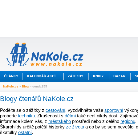
ČLÁNKY
KALENDÁŘ AKCÍ
ZÁJEZDY
KNIHY
BAZAR
S
NaKole.cz
>
Blog
> cenda155
Blogy čtenářů NaKole.cz
Podělte se o zážitky z
cestování
, vyzdvihněte vaše
sportovní
výkony
proberte
techniku
. Zkušeností s
dětmi
také není nikdy dost. Zajímavé
informace kolem vás, z
městského
prostředí nebo z celého
regionu
.
Škarohlídy určitě potěší historky
ze života
a co by se sem nevešlo, d
škatulky
ostatní
.