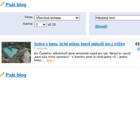
Psát blog
Téma:
Karma:
až 20
Blogeři
Srdce v lomu, tiché místo, které objevíš jen z výšky
02
c
Cestování
Do Českého středohoří jsme tentokrát nejeli jen tak. Nebyl to vandr
„kam nás nohy zanesou“. V batohu jsme si nesli jasný cíl – jednu
fotku,…
více »
Psát blog