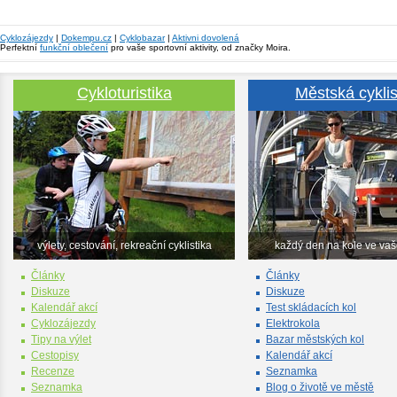
Cyklozájezdy
|
Dokempu.cz
|
Cyklobazar
|
Aktivni dovolená
Perfektní
funkční oblečení
pro vaše sportovní aktivity, od značky Moira.
Cykloturistika
Městská cyklis
výlety, cestování, rekreační cyklistika
každý den na kole ve va
Články
Články
Diskuze
Diskuze
Kalendář akcí
Test skládacích kol
Cyklozájezdy
Elektrokola
Tipy na výlet
Bazar městských kol
Cestopisy
Kalendář akcí
Recenze
Seznamka
Seznamka
Blog o životě ve městě