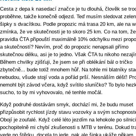
Cesta z depa k nasedací značce je tu dlouhá, člověk se tro
proběhne, takže konečně odjezd. Teď musím sledovat zele
šipky s dvacítkou. Podle propozic má trasa 20 km, ale na w
zmínka, že ve skutečnosti je to skoro 25 km. Co na tom, že
pravidla ČTA připouští maximálně 10% odchylku mezi prop
a skutečností? Nevím, proč do propozic nenapsali přímo
skutečnou délku, asi je to jedno. Však ČTA tu nikoho nezaj
Během chvilky zjišťuji, že jsem se při oblékání bál o tričko
zbytečně... bude totiž mnohem hůř. Na tohle mi blatníky sta
nebudou, všude stojí voda a pořád prší. Nesnáším déšť! Pr
nemohl být závod včera, když svítilo sluníčko? To bylo hez
sucho, to by mi vyhovovalo, né tenhle močál.
Když podruhé dostávám smyk, dochází mi, že budu muset
přizpůsobit rychlost jízdy stavu vozovky a svým schopnos
Obojí je zoufalé. Když celé léto jezdím na lehokole po silnici
pochopitelně mi chybí zkušenosti s MTB v terénu. Dokud tr
vede po štěrku, docela to jede, pak ale šipka ukáže někam,