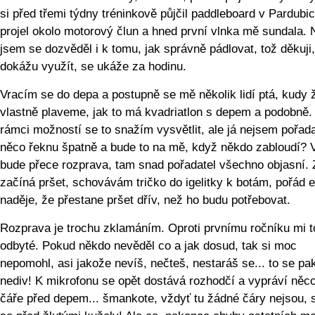
si před třemi týdny tréninkově půjčil paddleboard v Pardubic
projel okolo motorový člun a hned první vlnka mě sundala.
jsem se dozvěděl i k tomu, jak správně pádlovat, tož děkuji,
dokážu využít, se ukáže za hodinu.
Vracím se do depa a postupně se mě několik lidí ptá, kudy 
vlastně plaveme, jak to má kvadriatlon s depem a podobně.
rámci možností se to snažím vysvětlit, ale já nejsem pořada
něco řeknu špatně a bude to na mě, když někdo zabloudí? 
bude přece rozprava, tam snad pořadatel všechno objasní.
začíná pršet, schovávám tričko do igelitky k botám, pořád e
naděje, že přestane pršet dřív, než ho budu potřebovat.
Rozprava je trochu zklamáním. Oproti prvnímu ročníku mi to
odbyté. Pokud někdo nevěděl co a jak dosud, tak si moc
nepomohl, asi jakože nevíš, nečteš, nestaráš se... to se pa
nediv! K mikrofonu se opět dostává rozhodčí a vypráví něc
čáře před depem... šmankote, vždyť tu žádné čáry nejsou,