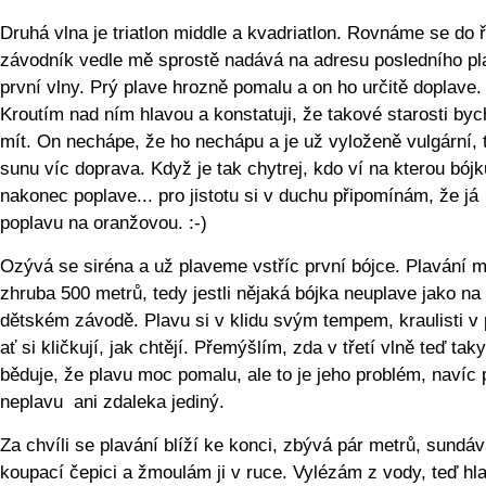
Druhá vlna je triatlon middle a kvadriatlon. Rovnáme se do 
závodník vedle mě sprostě nadává na adresu posledního pl
první vlny. Prý plave hrozně pomalu a on ho určitě doplave.
Kroutím nad ním hlavou a konstatuji, že takové starosti byc
mít. On nechápe, že ho nechápu a je už vyloženě vulgární, 
sunu víc doprava. Když je tak chytrej, kdo ví na kterou bójk
nakonec poplave... pro jistotu si v duchu připomínám, že já
poplavu na oranžovou. :-)
Ozývá se siréna a už plaveme vstříc první bójce. Plavání 
zhruba 500 metrů, tedy jestli nějaká bójka neuplave jako na
dětském závodě. Plavu si v klidu svým tempem, kraulisti v
ať si kličkují, jak chtějí. Přemýšlím, zda v třetí vlně teď ta
běduje, že plavu moc pomalu, ale to je jeho problém, navíc 
neplavu ani zdaleka jediný.
Za chvíli se plavání blíží ke konci, zbývá pár metrů, sundá
koupací čepici a žmoulám ji v ruce. Vylézám z vody, teď hl