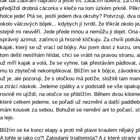
tak dál zabírám napravo a ještě víc zatáčím doleva. Za chví
předjíždí drobná cácorka v kleče na tom úzkém prkně. Pěkn
holce jede! Ptá se, jestli jedem dva okruhy? Potvrzuji, dva 
okolo válcových bójek... kdybych jí tvrdil, že třikrát okolo je
stejně mi neuvěří. Jede přede mnou a nemůžu ji dojet. Ona 
správný azimut, zatímco já hrozně kličkuju. Za chvíli potk
kajak, který se už vrací od bójky. Asi jsem dost z kurzu, on
tom dešti nestíhám hlídat, chci se vrátit na pravou stranu, a
už míří kajak a volá, že se vyhne, tak přestávám pádlovat,
mu to zbytečně nekomplikoval. Blížím se k bójce, závodnic
už je, ale pozoruji, že s otočkou má potíže, složitě tam man
a ztrácí náskok. Jedeme zpátky a v podstatě se vše opakuj
rovině mi ujíždí, na otočce se přiblížím. Během dvou kilome
které celkem jedeme, se pořadí už nezmění a další paddle
mám kousek za sebou. Bohužel se nemění ani to počasí, stá
a leje.
Blížím se ke konci etapy a proti mě plave kraulem nějaký p
A tohle je jako co?! Zatoulaný triatlonista? A z které strany