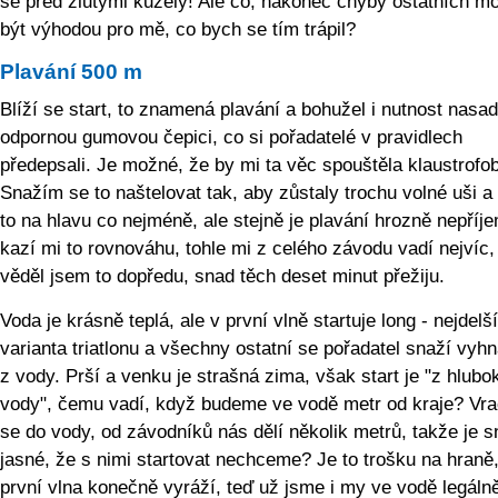
se před žlutými kužely! Ale co, nakonec chyby ostatních m
být výhodou pro mě, co bych se tím trápil?
Plavání 500 m
Blíží se start, to znamená plavání a bohužel i nutnost nasadi
odpornou gumovou čepici, co si pořadatelé v pravidlech
předepsali. Je možné, že by mi ta věc spouštěla klaustrofob
Snažím se to naštelovat tak, aby zůstaly trochu volné uši a t
to na hlavu co nejméně, ale stejně je plavání hrozně nepříj
kazí mi to rovnováhu, tohle mi z celého závodu vadí nejvíc,
věděl jsem to dopředu, snad těch deset minut přežiju.
Voda je krásně teplá, ale v první vlně startuje long - nejdelší
varianta triatlonu a všechny ostatní se pořadatel snaží vyh
z vody. Prší a venku je strašná zima, však start je "z hlubo
vody", čemu vadí, když budeme ve vodě metr od kraje? Vr
se do vody, od závodníků nás dělí několik metrů, takže je 
jasné, že s nimi startovat nechceme? Je to trošku na hraně,
první vlna konečně vyráží, teď už jsme i my ve vodě legáln