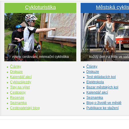
Cykloturistika
Městská cyklis
výlety, cestování, rekreační cyklistika
každý den na kole ve va
Články
Články
Diskuze
Diskuze
Kalendář akcí
Test skládacích kol
Cyklozájezdy
Elektrokola
Tipy na výlet
Bazar městských kol
Cestopisy
Kalendář akcí
Recenze
Seznamka
Seznamka
Blog o životě ve městě
Cestovatelský blog
Publikace ke stažení