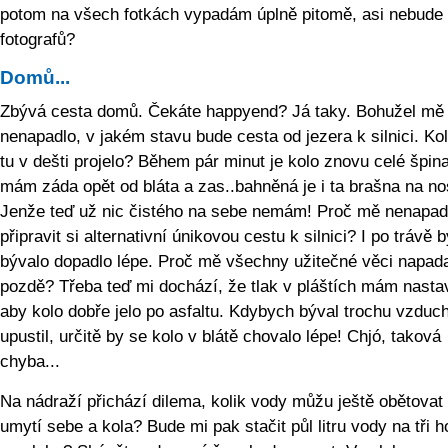
potom na všech fotkách vypadám úplně pitomě, asi nebude 
fotografů?
Domů...
Zbývá cesta domů. Čekáte happyend? Já taky. Bohužel mě
nenapadlo, v jakém stavu bude cesta od jezera k silnici. Kol
tu v dešti projelo? Během pár minut je kolo znovu celé špina
mám záda opět od bláta a zas..bahněná je i ta brašna na nos
Jenže teď už nic čistého na sebe nemám! Proč mě nenapad
připravit si alternativní únikovou cestu k silnici? I po trávě b
bývalo dopadlo lépe. Proč mě všechny užitečné věci napada
pozdě? Třeba teď mi dochází, že tlak v pláštích mám nasta
aby kolo dobře jelo po asfaltu. Kdybych býval trochu vzduc
upustil, určitě by se kolo v blátě chovalo lépe! Chjó, taková
chyba...
Na nádraží přichází dilema, kolik vody můžu ještě obětovat
umytí sebe a kola? Bude mi pak stačit půl litru vody na tři h