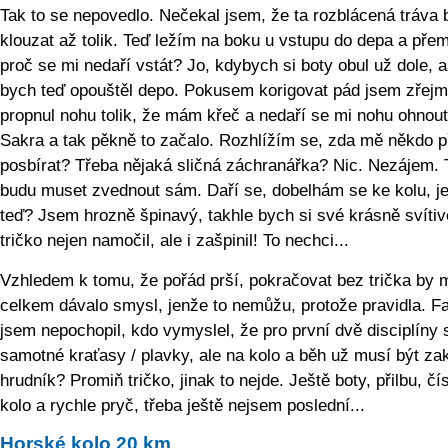
Tak to se nepovedlo. Nečekal jsem, že ta rozblácená tráva
klouzat až tolik. Teď ležím na boku u vstupu do depa a pře
proč se mi nedaří vstát? Jo, kdybych si boty obul už dole, a
bych teď opouštěl depo. Pokusem korigovat pád jsem zřej
propnul nohu tolik, že mám křeč a nedaří se mi nohu ohnout
Sakra a tak pěkně to začalo. Rozhlížím se, zda mě někdo p
posbírat? Třeba nějaká sličná záchranářka? Nic. Nezájem. 
budu muset zvednout sám. Daří se, dobelhám se ke kolu, j
teď? Jsem hrozně špinavý, takhle bych si své krásně svítiv
tričko nejen namočil, ale i zašpinil! To nechci...
Vzhledem k tomu, že pořád prší, pokračovat bez trička by 
celkem dávalo smysl, jenže to nemůžu, protože pravidla. F
jsem nepochopil, kdo vymyslel, že pro první dvě disciplíny 
samotné kraťasy / plavky, ale na kolo a běh už musí být za
hrudník? Promiň tričko, jinak to nejde. Ještě boty, přilbu, čís
kolo a rychle pryč, třeba ještě nejsem poslední...
Horské kolo 20 km