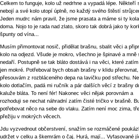
Celkem to funguje, kolo už nedrhne a vypadá lépe. Někteří 
nebojí a své kolo utopí úplně, no každý svého štěstí strůjc
Jeden mudrc nám pravil, že jsme prasata a máme si ty kol
doma. Nojo to je rada nad zlato, skoro tak dobrá jako ty ko
špunty od vína...
Musím přimontovat nosič, přidělat brašnu, sbalit věci a připr
kolo na odjezd. Všude je mokro, všechno je špinavé a mně 
nedaří. Postupně se tak bláto dostává i na věci, které zatím
jen mokré. Potřeboval bych obsah brašny v klidu přerovnat,
přesouvám z rozbláceného depa na lavičku pod střechu. N
kolo dotlačím, padá mi ručník a pár dalších věcí z brašny d
kaluže bláta. To není fér! Nakonec věci nějak porovnám a
rozhoduji se nechat náhradní zatím čisté tričko v brašně. B
potřebovat něco na sebe do vlaku. Zatím není moc zima, tř
přežiju v mokrých věcech.
Jdu vyzvednout občerstvení, snažím se rozmáčené poukáz
udržet v celku a škemrám o čaj. Hurá, mají... Vyfasované jíd