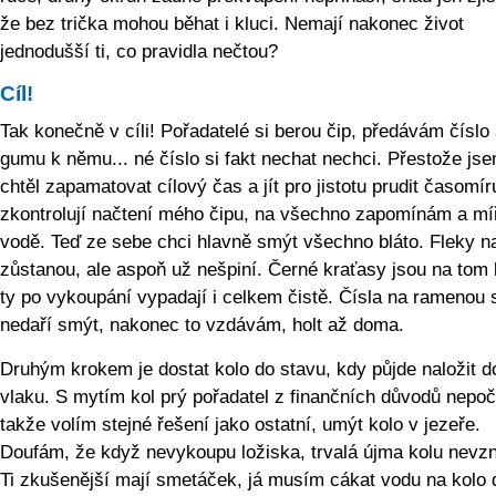
že bez trička mohou běhat i kluci. Nemají nakonec život
jednodušší ti, co pravidla nečtou?
Cíl!
Tak konečně v cíli! Pořadatelé si berou čip, předávám číslo
gumu k němu... né číslo si fakt nechat nechci. Přestože jse
chtěl zapamatovat cílový čas a jít pro jistotu prudit časomír
zkontrolují načtení mého čipu, na všechno zapomínám a mí
vodě. Teď ze sebe chci hlavně smýt všechno bláto. Fleky na
zůstanou, ale aspoň už nešpiní. Černé kraťasy jsou na tom 
ty po vykoupání vypadají i celkem čistě. Čísla na ramenou 
nedaří smýt, nakonec to vzdávám, holt až doma.
Druhým krokem je dostat kolo do stavu, kdy půjde naložit d
vlaku. S mytím kol prý pořadatel z finančních důvodů nepoč
takže volím stejné řešení jako ostatní, umýt kolo v jezeře.
Doufám, že když nevykoupu ložiska, trvalá újma kolu nevzn
Ti zkušenější mají smetáček, já musím cákat vodu na kolo d