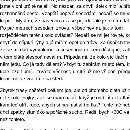
jsme vloni určitě nejeli. No nazdar, za chvíli štěrk mizí a př
rozbahněná cesta. Vzápětí poprvé sesedám, nedaří se mi v
kopec. Myslím, že nasednu a zase pojedu, ale je to čím dál 
Po pár metrech sesedám znovu, vůbec nevím, jak v tom
rozježděném terénu kolo ovládat? Nedaří se mi jet rovně, k
chytí do nějaké rýhy a já mířím opět do trávy. Za úspěch ta
že se mi daří vycvaknout a sesednout celkem důstojně, zat
v tom blátě alespoň neválím. Připadá mi, že kolo víc tlačím
něm jedu. Co já tady dělám? Vždyť tu zabírám místo těm, kt
kole jezdit umí... trvá to věčnost, určitě už mě všichni předje
konečně se vracíme na štěrk.
Zbytek trasy naštěstí celkem jde, ale od pitomého bláta u
celé kolo. Fujky! Jak se mám napít, když je od bláta i ta fla
kam teď utřít ruce, abych si neumatlal řidítka? Tohle mě neb
chci zpátky sluníčko a pořádné sucho. Radši bych +30C ve 
než tohleto.