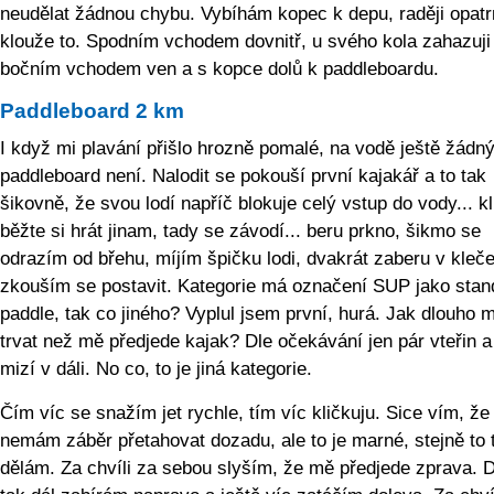
neudělat žádnou chybu. Vybíhám kopec k depu, raději opatr
klouže to. Spodním vchodem dovnitř, u svého kola zahazuji 
bočním vchodem ven a s kopce dolů k paddleboardu.
Paddleboard 2 km
I když mi plavání přišlo hrozně pomalé, na vodě ještě žádn
paddleboard není. Nalodit se pokouší první kajakář a to tak
šikovně, že svou lodí napříč blokuje celý vstup do vody... kl
běžte si hrát jinam, tady se závodí... beru prkno, šikmo se
odrazím od břehu, míjím špičku lodi, dvakrát zaberu v kleče
zkouším se postavit. Kategorie má označení SUP jako stan
paddle, tak co jiného? Vyplul jsem první, hurá. Jak dlouho 
trvat než mě předjede kajak? Dle očekávání jen pár vteřin a
mizí v dáli. No co, to je jiná kategorie.
Čím víc se snažím jet rychle, tím víc kličkuju. Sice vím, že
nemám záběr přetahovat dozadu, ale to je marné, stejně to 
dělám. Za chvíli za sebou slyším, že mě předjede zprava. 