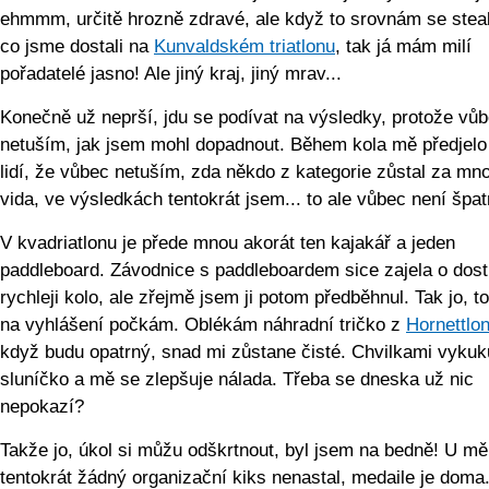
ehmmm, určitě hrozně zdravé, ale když to srovnám se ste
co jsme dostali na
Kunvaldském triatlonu
, tak já mám milí
pořadatelé jasno! Ale jiný kraj, jiný mrav...
Konečně už neprší, jdu se podívat na výsledky, protože vů
netuším, jak jsem mohl dopadnout. Během kola mě předjelo 
lidí, že vůbec netuším, zda někdo z kategorie zůstal za mno
vida, ve výsledkách tentokrát jsem... to ale vůbec není špat
V kvadriatlonu je přede mnou akorát ten kajakář a jeden
paddleboard. Závodnice s paddleboardem sice zajela o dost
rychleji kolo, ale zřejmě jsem ji potom předběhnul. Tak jo, to
na vyhlášení počkám. Oblékám náhradní tričko z
Hornettlo
když budu opatrný, snad mi zůstane čisté. Chvilkami vykuk
sluníčko a mě se zlepšuje nálada. Třeba se dneska už nic
nepokazí?
Takže jo, úkol si můžu odškrtnout, byl jsem na bedně! U mě
tentokrát žádný organizační kiks nenastal, medaile je doma