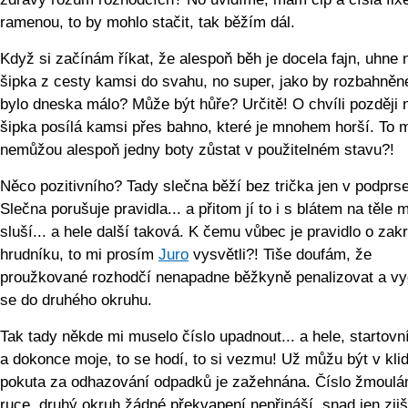
ramenou, to by mohlo stačit, tak běžím dál.
Když si začínám říkat, že alespoň běh je docela fajn, uhne 
šipka z cesty kamsi do svahu, no super, jako by rozbahněn
bylo dneska málo? Může být hůře? Určitě! O chvíli později 
šipka posílá kamsi přes bahno, které je mnohem horší. To 
nemůžou alespoň jedny boty zůstat v použitelném stavu?!
Něco pozitivního? Tady slečna běží bez trička jen v podprs
Slečna porušuje pravidla... a přitom jí to i s blátem na těle 
sluší... a hele další taková. K čemu vůbec je pravidlo o zak
hrudníku, to mi prosím
Juro
vysvětli?! Tiše doufám, že
proužkované rozhodčí nenapadne běžkyně penalizovat a v
se do druhého okruhu.
Tak tady někde mi muselo číslo upadnout... a hele, startovní
a dokonce moje, to se hodí, to si vezmu! Už můžu být v klid
pokuta za odhazování odpadků je zažehnána. Číslo žmoulá
ruce, druhý okruh žádné překvapení nepřináší, snad jen zjiš