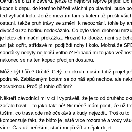
Okruh se blíží k závěru, jenže to nejhorší teprve přijde! Do 
kopce k depu, do kterého běželi všichni po plavání, bude po
teď vytlačit kolo. Jenže mezitím tam s kolem už prošli všic
ostatní, takže pruh trávy se změnil k nepoznání, tohle by an
divočáků za hodinu nedokázalo. Co bylo vloni drobnou mrzu
je letos eliminační překážka. Hrozně to klouže, není se čeho
ani jak opřít, střídavě mi podjíždí nohy i kolo. Možná že SP
sandálky nebyly nejlepší volbou? Připadá mi to jako věčnost
nakonec se na ten kopec přecijen dostanu.
Může být hůře? Určitě. Celý ten okruh musím totiž projet je
podruhé. Zabláceným botám se do nášlapů nechce, ale nak
zacvaknou. Proč já tohle dělám?
Někteří závodníci mi v cíli vyprávěli, že je to od druhého o
začalo bavit... to jako fakt né! Nicméně mám pocit, že už t
tuším, co trasa ode mě očekává a kudy nejezdit. Trošku to
kompenzuje fakt, že bláto je ještě více rozorané a vody vš
více. Čas už neřeším, stačí mi přežít a nějak dojet.