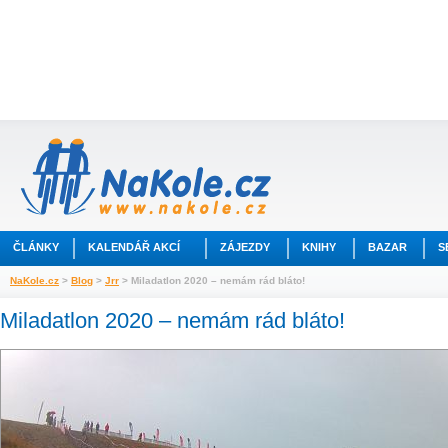
ČLÁNKY
KALENDÁŘ AKCÍ
ZÁJEZDY
KNIHY
BAZAR
S
NaKole.cz
>
Blog
>
Jrr
> Miladatlon 2020 – nemám rád bláto!
Miladatlon 2020 – nemám rád bláto!