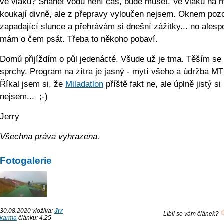
ve vlaku? Shánět vodu není čas, bude muset. Ve vlaku na 
koukají divně, ale z přepravy vyloučen nejsem. Oknem pozo
zapadající slunce a přehrávám si dnešní zážitky... no alesp
mám o čem psát. Třeba to někoho pobaví.
Domů přijíždím o půl jedenácté. Všude už je tma. Těším se
sprchy. Program na zítra je jasný - mytí všeho a údržba MT
Říkal jsem si, že
Miladatlon
příště fakt ne, ale úplně jistý si
nejsem... ;-)
Jerry
Všechna práva vyhrazena.
Fotogalerie
30.08.2020 vložil/a:
Jrr
Líbil se vám článek?
karma
článku: 4.25