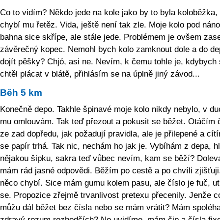
Co to vidím? Někdo jede na kole jako by to byla koloběžka,
chybí mu řetěz. Vida, ještě není tak zle. Moje kolo pod ná
bahna sice skřípe, ale stále jede. Problémem je ovšem zas
závěrečný kopec. Nemohl bych kolo zamknout dole a do de
dojít pěšky? Chjó, asi ne. Nevím, k čemu tohle je, kdybych
chtěl plácat v blátě, přihlásím se na úplně jiný závod...
Běh 5 km
Konečně depo. Takhle špinavé moje kolo nikdy nebylo, v du
mu omlouvám. Tak teď přezout a pokusit se běžet. Otáčím č
ze zad dopředu, jak požadují pravidla, ale je přilepené a cít
se papír trhá. Tak nic, nechám ho jak je. Vybíhám z depa, 
nějakou šipku, sakra teď vůbec nevím, kam se běží? Doleva
mám rád jasné odpovědi. Běžím po cestě a po chvíli zjišťuji
něco chybí. Sice mám gumu kolem pasu, ale číslo je fuč, ut
se. Propozice zřejmě trvanlivost pretexu přecenily. Jenže c
můžu dál běžet bez čísla nebo se mám vrátit? Mám spoléha
zdravý rozum rozhodčích? No uvidíme, mám čip a čísla fix