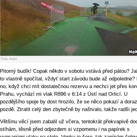
Foto: Autor
Pitomý budík! Copak někdo v sobotu vstává před pátou? Ja
to vlastně spočítal, vždyť start závodu bude až odpoledne?
no, když chci mít dostatečnou rezervu a nechci jet přes ko
Prahu, vychází mi vlak R896 v 6:14 z Ústí nad Orlicí. U
pozdějšího spoje by dost hrozilo, že se něco pokazí a dora
pozdě. Ztratit celý den zbytečně by naštvalo, takže radši jed
Většinu věcí jsem zabalil už včera, tentokrát překvapivě do
stíhám, těsně před odjezdem si vzpomenu i na papírek s
vypsanými vlaky na stole. Venku je šero, tak zapínám čelo