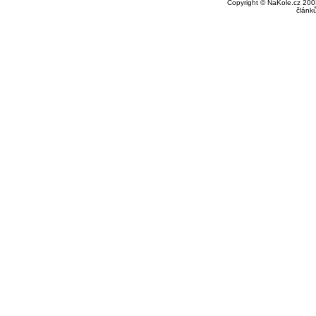
Copyright © NaKole.cz 2003
článk