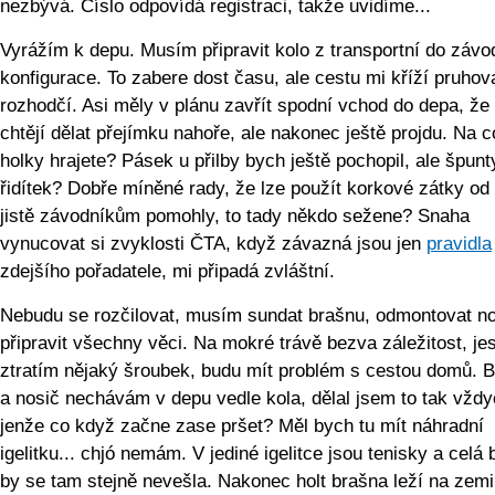
nezbývá. Číslo odpovídá registraci, takže uvidíme...
Vyrážím k depu. Musím připravit kolo z transportní do závo
konfigurace. To zabere dost času, ale cestu mi kříží pruho
rozhodčí. Asi měly v plánu zavřít spodní vchod do depa, že
chtějí dělat přejímku nahoře, ale nakonec ještě projdu. Na co
holky hrajete? Pásek u přilby bych ještě pochopil, ale špunt
řidítek? Dobře míněné rady, že lze použít korkové zátky od
jistě závodníkům pomohly, to tady někdo sežene? Snaha
vynucovat si zvyklosti ČTA, když závazná jsou jen
pravidla
zdejšího pořadatele, mi připadá zvláštní.
Nebudu se rozčilovat, musím sundat brašnu, odmontovat no
připravit všechny věci. Na mokré trávě bezva záležitost, jes
ztratím nějaký šroubek, budu mít problém s cestou domů. 
a nosič nechávám v depu vedle kola, dělal jsem to tak vždy
jenže co když začne zase pršet? Měl bych tu mít náhradní
igelitku... chjó nemám. V jediné igelitce jsou tenisky a celá
by se tam stejně nevešla. Nakonec holt brašna leží na zemi