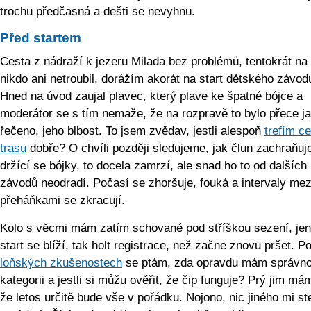
trochu předčasná a dešti se nevyhnu.
Před startem
Cesta z nádraží k jezeru Milada bez problémů, tentokrát na
nikdo ani netroubil, dorážím akorát na start dětského závod
Hned na úvod zaujal plavec, který plave ke špatné bójce a
moderátor se s tím nemaže, že na rozpravě to bylo přece j
řečeno, jeho blbost. To jsem zvědav, jestli alespoň
trefím ce
trasu
dobře? O chvíli později sledujeme, jak člun zachraňuje
držící se bójky, to docela zamrzí, ale snad ho to od dalších
závodů neodradí. Počasí se zhoršuje, fouká a intervaly mez
přeháňkami se zkracují.
Kolo s věcmi mám zatím schované pod stříškou sezení, je
start se blíží, tak holt registrace, než začne znovu pršet. P
loňských zkušenostech
se ptám, zda opravdu mám správn
kategorii a jestli si můžu ověřit, že čip funguje? Prý jim mám
že letos určitě bude vše v pořádku. Nojono, nic jiného mi st