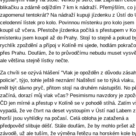
blikačku a zdárně odjíždím 7 km k nádraží. Přemýšlím, co 
zapomenul tentokrát? Na nádraží kupuji jízdenku z Ústí do 
celodenní lístek pro kolo. Povinnou místenku pro kolo jsem 
koupil už včera. Přestože jízdenka počítá s přestupem v Ko
místenku jsem koupil až do Prahy. Stojí to stejně a pokud b
rychlík zpoždění a přípoj v Kolíně mi ujede, hodlám pokrač
přes Prahu. Doufám, že to průvodčímu nebudu muset vysvět
ale většina stejně lístky nečte.
Za chvíli se ozývá hlášení "Vlak je opožděn z důvodu zása
policie", týjo, tohle ještě neznám! Naštěstí se to týká vlaku,
měl být dávno pryč, přitom stojí na druhém nástupišti. No p
začíná, dorazí můj vlak včas? Pesimismu navzdory je zpož
ČD jen mírné a přestup v Kolíně se v pohodě stíhá. Zatím v
vypadá, že ve čtvrt na deset vystoupím v Ústí nad Labem 
horší jsou vyhlídky na počasí. Celá obloha je zatažená a
předpověď slibuje déšť. Stále doufám, že by mohlo pršet až
závodě, už ale tuším, že výměna řetězu na horském kole b