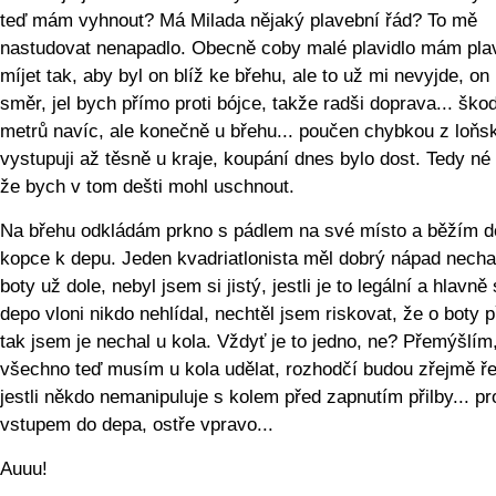
teď mám vyhnout? Má Milada nějaký plavební řád? To mě
nastudovat nenapadlo. Obecně coby malé plavidlo mám pla
míjet tak, aby byl on blíž ke břehu, ale to už mi nevyjde, on
směr, jel bych přímo proti bójce, takže radši doprava... ško
metrů navíc, ale konečně u břehu... poučen chybkou z loňs
vystupuji až těsně u kraje, koupání dnes bylo dost. Tedy né
že bych v tom dešti mohl uschnout.
Na břehu odkládám prkno s pádlem na své místo a běžím d
kopce k depu. Jeden kvadriatlonista měl dobrý nápad nechat
boty už dole, nebyl jsem si jistý, jestli je to legální a hlavně
depo vloni nikdo nehlídal, nechtěl jsem riskovat, že o boty př
tak jsem je nechal u kola. Vždyť je to jedno, ne? Přemýšlím
všechno teď musím u kola udělat, rozhodčí budou zřejmě ře
jestli někdo nemanipuluje s kolem před zapnutím přilby... p
vstupem do depa, ostře vpravo...
Auuu!