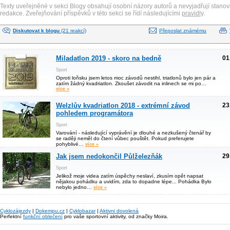
Texty uveřejněné v sekci Blogy obsahují osobní názory autorů a nevyjadřují stanov
redakce. Zveřejňování příspěvků v této sekci se řídí následujícími
pravidly
.
Diskutovat k blogu
(21 reakcí)
Přeposlat známému
Miladatlon 2019 - skoro na bedně
01
Sport
Oproti loňsku jsem letos moc závodů nestihl, triatlonů bylo jen pár a
zatím žádný kvadriatlon. Zkoušet závodit na inlinech se mi po…
více »
Welzlův kvadriatlon 2018 - extrémní závod
23
pohledem programátora
Sport
Varování - následující vyprávění je dlouhé a nezkušený čtenář by
se raději neměl do čtení vůbec pouštět. Pokud preferujete
pohyblivé…
více »
Jak jsem nedokončil Půlželezňák
29
Sport
Jelikož moje videa zatím úspěchy neslaví, zkusím opět napsat
nějakou pohádku a uvidím, zda to dopadne lépe... Pohádka Bylo
nebylo jedno…
více »
Cyklozájezdy
|
Dokempu.cz
|
Cyklobazar
|
Aktivni dovolená
Perfektní
funkční oblečení
pro vaše sportovní aktivity, od značky Moira.