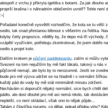
alespoň z vrchu ji přikryla igelitka s botami. Za jak dlouho a
proprší brašna i s náhradním oblečením uvnitř? Tohle není 
:-(
Pořadatel konečně vysvětlil rozhodčím, že kola se tu věší 
sedlo, tak snad přestanou blbnout s věšením za řidítka. Na
kdyby četly propozice, věděly by, že depo má tři východy, 
vzápětí využívám, potřebuju zkontrolovat, že jsem dobře na
sedlo a projet kolo.
Dalším krokem je
půjčení paddleboardu
, zatím si můžu vybr
Svezení na tom nejužším by mě fakt lákalo, takový u nás v
půjčovně nemají, ale bylo by to nerozumné. Jestli se zvedne
bude pro mě výzva udržet se na hladině i s normální šířkou
každý pád do vody by mě stál minimálně minutu zdržení.
Nechávám si doporučit nějaký normální, sice bych chtěl del
pádlo, ale dost dlouhé pro mě asi nemá nikdo, tak dostává
nejdelší, co není skládací, však ono to nějak půjde...
Tahám z človíčka rozumy, co dělat, pokud přijdou vlny? Kd