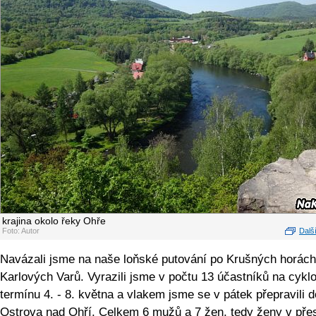
krajina okolo řeky Ohře
Foto: Autor
Další
Navázali jsme na naše loňské putování po Krušných horách
Karlových Varů. Vyrazili jsme v počtu 13 účastníků na cykl
termínu 4. - 8. května a vlakem jsme se v pátek přepravili d
Ostrova nad Ohří. Celkem 6 mužů a 7 žen, tedy ženy v přes