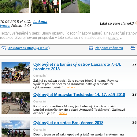
10.06.2018 vložil/a:
Ladama
Líbil se vám článek?
karma
článku: 3.95
Texty uveřejněné v sekci Blogy obsahují osobní názory autorů a nevyjadřují stanov
redakce. Zveřejňování příspěvků v této sekci se řídí následujícími
pravidly
.
Diskutovat k blogu
(4 reakcí)
Přeposlat známému
Cyklovýlet na kanárský ostrov Lanzarote 7.-14.
27
prosince 2018
Cestování
Začíná se stávat tradicí, že s partou bikerů B-teamu Řevnice
vyrážím před vánocemi na Kanárské ostrovy si prodloužit
cyklosezónu. Letošní…
více »
Cyklovýlet Moravské Toskánsko 14.-17. září 2018
27
Cestování
Každoroční návštěva Moravy je obohacující o něco nového.
Letošní cyklovýlet byl do oblasti „Moravské Toskánsko". Zajímavé
označení je pro…
více »
Cyklovýlet do srdce Brd, červen 2018
26
Cestování
Dlouho jsem se už tak nepobavil a ještě ve spojení s výletem na