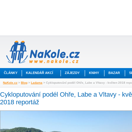
ČLÁNKY
KALENDÁŘ AKCÍ
ZÁJEZDY
KNIHY
BAZAR
S
NaKole.cz
>
Blog
>
Ladama
> Cykloputování podél Ohře, Labe a Vltavy - květen 2018 repo
Cykloputování podél Ohře, Labe a Vltavy - kv
2018 reportáž