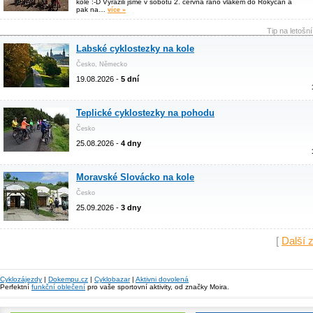
kole :-D Vyrazili jsme v sobotu 2. června ráno vlakem do Rokycan a
pak na…
více »
Tip na letošn
Labské cyklostezky na kole
Česko, Německo
19.08.2026 -
5 dní
Teplické cyklostezky na pohodu
Česko
25.08.2026 -
4 dny
Moravské Slovácko na kole
Česko
25.09.2026 -
3 dny
[
Další 
Cyklozájezdy
|
Dokempu.cz
|
Cyklobazar
|
Aktivni dovolená
Perfektní
funkční oblečení
pro vaše sportovní aktivity, od značky Moira.