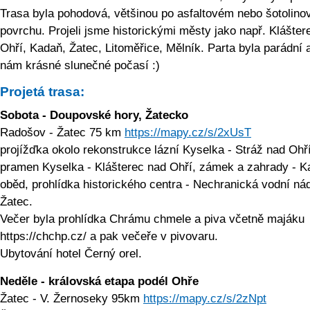
Trasa byla pohodová, většinou po asfaltovém nebo šotolin
povrchu. Projeli jsme historickými městy jako např. Klášter
Ohří, Kadaň, Žatec, Litoměřice, Mělník. Parta byla parádní 
nám krásné slunečné počasí :)
Projetá trasa:
Sobota - Doupovské hory, Žatecko
Radošov - Žatec 75 km
https://mapy.cz/s/2xUsT
projížďka okolo rekonstrukce lázní Kyselka - Stráž nad Ohří
pramen Kyselka - Klášterec nad Ohří, zámek a zahrady - K
oběd, prohlídka historického centra - Nechranická vodní nád
Žatec.
Večer byla prohlídka Chrámu chmele a piva včetně majáku
https://chchp.cz/ a pak večeře v pivovaru.
Ubytování hotel Černý orel.
Neděle - královská etapa podél Ohře
Žatec - V. Žernoseky 95km
https://mapy.cz/s/2zNpt