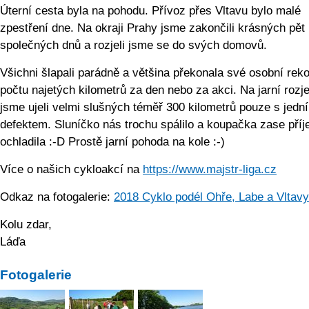
Úterní cesta byla na pohodu. Přívoz přes Vltavu bylo malé
zpestření dne. Na okraji Prahy jsme zakončili krásných pět
společných dnů a rozjeli jsme se do svých domovů.
Všichni šlapali parádně a většina překonala své osobní rek
počtu najetých kilometrů za den nebo za akci. Na jarní rozj
jsme ujeli velmi slušných téměř 300 kilometrů pouze s jedn
defektem. Sluníčko nás trochu spálilo a koupačka zase pří
ochladila :-D Prostě jarní pohoda na kole :-)
Více o našich cykloakcí na
https://www.majstr-liga.cz
Odkaz na fotogalerie:
2018 Cyklo podél Ohře, Labe a Vltavy
Kolu zdar,
Láďa
Fotogalerie