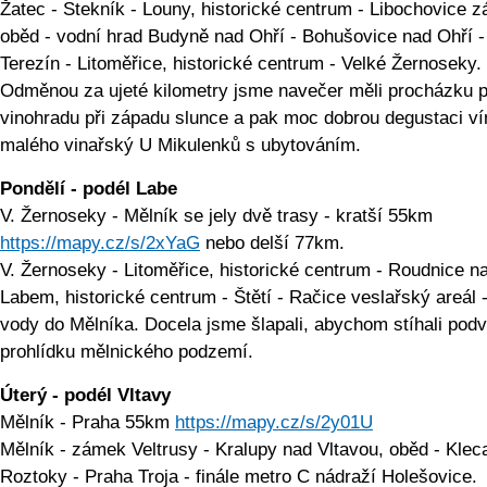
Žatec - Stekník - Louny, historické centrum - Libochovice 
oběd - vodní hrad Budyně nad Ohří - Bohušovice nad Ohří -
Terezín - Litoměřice, historické centrum - Velké Žernoseky.
Odměnou za ujeté kilometry jsme navečer měli procházku 
vinohradu při západu slunce a pak moc dobrou degustaci ví
malého vinařský U Mikulenků s ubytováním.
Pondělí - podél Labe
V. Žernoseky - Mělník se jely dvě trasy - kratší 55km
https://mapy.cz/s/2xYaG
nebo delší 77km.
V. Žernoseky - Litoměřice, historické centrum - Roudnice n
Labem, historické centrum - Štětí - Račice veslařský areál 
vody do Mělníka. Docela jsme šlapali, abychom stíhali pod
prohlídku mělnického podzemí.
Úterý - podél Vltavy
Mělník - Praha 55km
https://mapy.cz/s/2y01U
Mělník - zámek Veltrusy - Kralupy nad Vltavou, oběd - Klec
Roztoky - Praha Troja - finále metro C nádraží Holešovice.