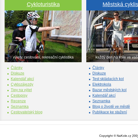
Cykloturistika
Městská cyklis
výlety, cestování, rekreační cyklistika
každý den na kole ve va
Články
Články
Diskuze
Diskuze
Kalendář akcí
Test skládacích kol
Cyklozájezdy
Elektrokola
Tipy na výlet
Bazar městských kol
Cestopisy
Kalendář akcí
Recenze
Seznamka
Seznamka
Blog o životě ve městě
Cestovatelský blog
Publikace ke stažení
Copyright © NaKole.cz 2003