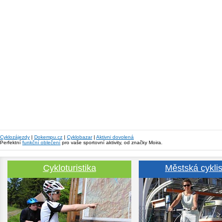
Cyklozájezdy
|
Dokempu.cz
|
Cyklobazar
|
Aktivni dovolená
Perfektní
funkční oblečení
pro vaše sportovní aktivity, od značky Moira.
Cykloturistika
Městská cyklis