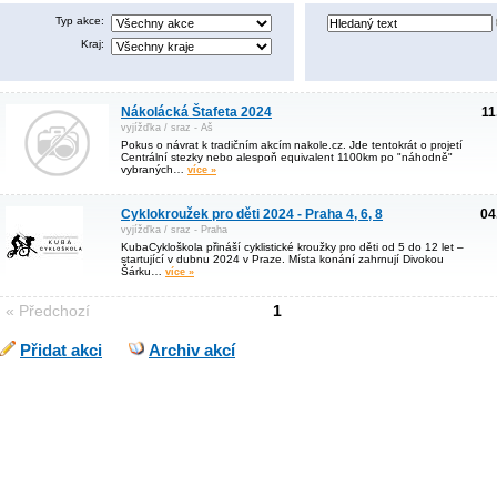
Typ akce:
Kraj:
Nákolácká Štafeta 2024
11
vyjížďka / sraz - Aš
Pokus o návrat k tradičním akcím nakole.cz. Jde tentokrát o projetí
Centrální stezky nebo alespoň equivalent 1100km po "náhodně"
vybraných…
více »
Cyklokroužek pro děti 2024 - Praha 4, 6, 8
04
vyjížďka / sraz - Praha
KubaCykloškola přináší cyklistické kroužky pro děti od 5 do 12 let –
startující v dubnu 2024 v Praze. Místa konání zahrnují Divokou
Šárku…
více »
« Předchozí
1
Přidat akci
Archiv akcí