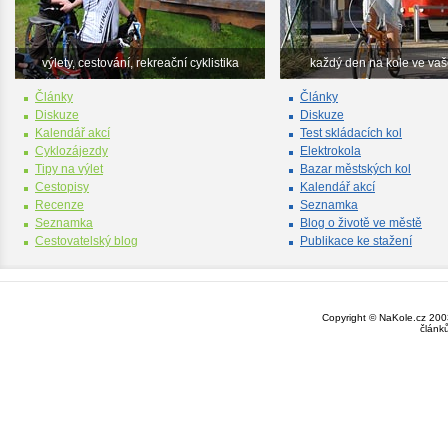
výlety, cestování, rekreační cyklistika
každý den na kole ve va
Články
Články
Diskuze
Diskuze
Kalendář akcí
Test skládacích kol
Cyklozájezdy
Elektrokola
Tipy na výlet
Bazar městských kol
Cestopisy
Kalendář akcí
Recenze
Seznamka
Seznamka
Blog o životě ve městě
Cestovatelský blog
Publikace ke stažení
Copyright © NaKole.cz 2003
článk