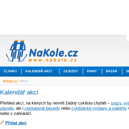
ČLÁNKY
KALENDÁŘ AKCÍ
ZÁJEZDY
KNIHY
BAZAR
S
NaKole.cz
> Akce
Kalendář akcí
Přehled akcí, na kterých by neměl žádný cyklista chybět –
srazy
,
vy
závody
, ale i
cestopisné besedy
nebo
cyklistické výstavy a veletrhy
nebo v zahraničí.
Přidat akci