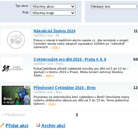
Typ akce:
Kraj:
Nákolácká Štafeta 2024
11
vyjížďka / sraz - Aš
Pokus o návrat k tradičním akcím nakole.cz. Jde tentokrát o projetí
Centrální stezky nebo alespoň equivalent 1100km po "náhodně"
vybraných…
více »
Cyklokroužek pro děti 2024 - Praha 4, 6, 8
04
vyjížďka / sraz - Praha
KubaCykloškola přináší cyklistické kroužky pro děti od 5 do 12 let –
startující v dubnu 2024 v Praze. Místa konání zahrnují Divokou
Šárku…
více »
Příměstský Cyklotábor 2024 - Brno
12
vyjížďka / sraz - Brno
Pozvánka na dobrodružný letní cyklotábor v Brně! Otevíráme brány
našeho oblíbeného tábora pro děti od 5 do 15 let. Tento jedinečný
týdenní…
více »
« Předchozí
1
Přidat akci
Archiv akcí