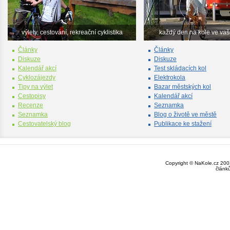
výlety, cestování, rekreační cyklistika
každý den na kole ve va
Články
Články
Diskuze
Diskuze
Kalendář akcí
Test skládacích kol
Cyklozájezdy
Elektrokola
Tipy na výlet
Bazar městských kol
Cestopisy
Kalendář akcí
Recenze
Seznamka
Seznamka
Blog o životě ve městě
Cestovatelský blog
Publikace ke stažení
Copyright © NaKole.cz 2003
článk