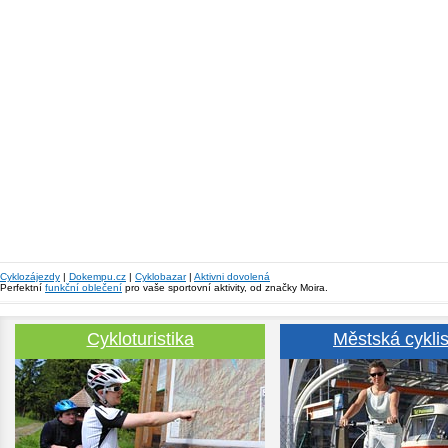
Cyklozájezdy
|
Dokempu.cz
|
Cyklobazar
|
Aktivni dovolená
Perfektní
funkční oblečení
pro vaše sportovní aktivity, od značky Moira.
Cykloturistika
Městská cyklis