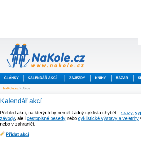
ČLÁNKY
KALENDÁŘ AKCÍ
ZÁJEZDY
KNIHY
BAZAR
S
NaKole.cz
> Akce
Kalendář akcí
Přehled akcí, na kterých by neměl žádný cyklista chybět –
srazy
,
vy
závody
, ale i
cestopisné besedy
nebo
cyklistické výstavy a veletrhy
nebo v zahraničí.
Přidat akci