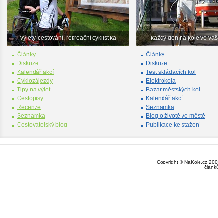
výlety, cestování, rekreační cyklistika
každý den na kole ve va
Články
Články
Diskuze
Diskuze
Kalendář akcí
Test skládacích kol
Cyklozájezdy
Elektrokola
Tipy na výlet
Bazar městských kol
Cestopisy
Kalendář akcí
Recenze
Seznamka
Seznamka
Blog o životě ve městě
Cestovatelský blog
Publikace ke stažení
Copyright © NaKole.cz 2003
článk