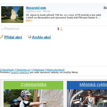
Moravské pole
31
vyjížďka / sraz - Břeclav
26. srpna to bude přesně 746 let, co v roce 1278 prohrál a byt zabit
v bitvě na Moravském poli významný český král Přemysl Otakar II.…
více »
« Předchozí
1
2
Přidat akci
Archiv akcí
Cyklozájezdy
|
Dokempu.cz
|
Cyklobazar
|
Aktivni dovolená
Perfektní
funkční oblečení
pro vaše sportovní aktivity, od značky Moira.
Cykloturistika
Městská cyklis