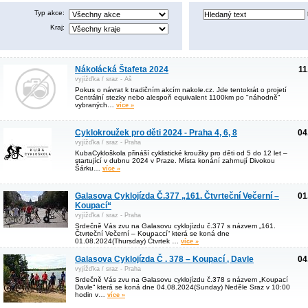
Typ akce:
Kraj:
Nákolácká Štafeta 2024
11
vyjížďka / sraz - Aš
Pokus o návrat k tradičním akcím nakole.cz. Jde tentokrát o projetí
Centrální stezky nebo alespoň equivalent 1100km po "náhodně"
vybraných…
více »
Cyklokroužek pro děti 2024 - Praha 4, 6, 8
04
vyjížďka / sraz - Praha
KubaCykloškola přináší cyklistické kroužky pro děti od 5 do 12 let –
startující v dubnu 2024 v Praze. Místa konání zahrnují Divokou
Šárku…
více »
Galasova Cyklojízda Č.377 „161. Čtvrteční Večerní –
01
Koupací“
vyjížďka / sraz - Praha
Srdečně Vás zvu na Galasovu cyklojízdu č.377 s názvem „161.
Čtvrteční Večerní – Koupaccí“ která se koná dne
01.08.2024(Thursday) Čtvrtek …
více »
Galasova Cyklojízda Č . 378 – Koupací , Davle
04
vyjížďka / sraz - Praha
Srdečně Vás zvu na Galasovu cyklojízdu č.378 s názvem „Koupací
Davle“ která se koná dne 04.08.2024(Sunday) Neděle Sraz v 10:00
hodin v…
více »