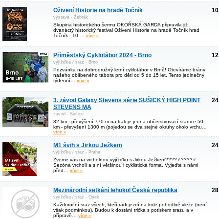
Oživení Historie na hradě Točník
10
výstava - Žebrák
Skupina historického šermu OKOŘSKÁ GARDA připravila již
dvanáctý historický festival Oživení Historie na hradě Točník hrad
Točník - 10.…
více »
Příměstský Cyklotábor 2024 - Brno
12
vyjížďka / sraz - Brno
Pozvánka na dobrodružný letní cyklotábor v Brně! Otevíráme brány
našeho oblíbeného tábora pro děti od 5 do 15 let. Tento jedinečný
týdenní…
více »
3. závod Galaxy Stevens série SUŠICKÝ HIGH POINT
24
STEVENS MA
závod - Sušice
32 km - převýšení 770 m na trati je jedna občerstvovací stanice 50
km - převýšení 1300 m (pojedou se dva stejné okruhy okolo vrchu…
více »
M1 švih s Jirkou Ježkem
24
vyjížďka / sraz - Praha
Zveme vás na vrcholnou vyjížďku s Jirkou Ježkem????‍♂️????‍♂️
Sezóna vrcholí a s ní většinou i cyklistická forma. Vyjeďte s námi
před…
více »
Mezinárodní setkání lehokol Česká republika
28
vyjížďka / sraz - Osek
Každoroční sraz všech, kteří rádi jezdí na kole pohodlně vleže (není
však podmínkou). Budou k dostání trička s potiskem srazu a v
přípravě…
více »