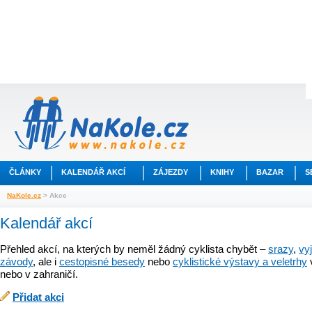
ČLÁNKY
KALENDÁŘ AKCÍ
ZÁJEZDY
KNIHY
BAZAR
S
NaKole.cz
> Akce
Kalendář akcí
Přehled akcí, na kterých by neměl žádný cyklista chybět –
srazy
,
vy
závody
, ale i
cestopisné besedy
nebo
cyklistické výstavy a veletrhy
nebo v zahraničí.
Přidat akci