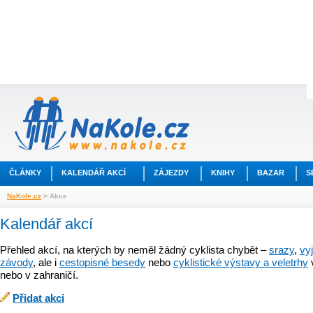
ČLÁNKY
KALENDÁŘ AKCÍ
ZÁJEZDY
KNIHY
BAZAR
S
NaKole.cz
> Akce
Kalendář akcí
Přehled akcí, na kterých by neměl žádný cyklista chybět –
srazy
,
vy
závody
, ale i
cestopisné besedy
nebo
cyklistické výstavy a veletrhy
nebo v zahraničí.
Přidat akci