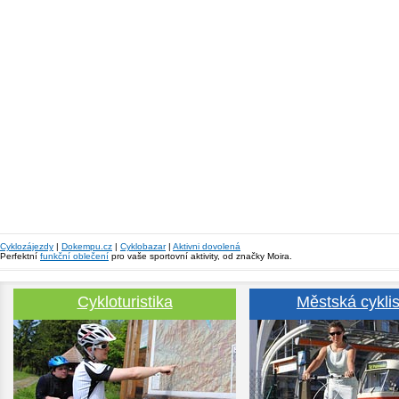
Cyklozájezdy
|
Dokempu.cz
|
Cyklobazar
|
Aktivni dovolená
Perfektní
funkční oblečení
pro vaše sportovní aktivity, od značky Moira.
Cykloturistika
Městská cyklis