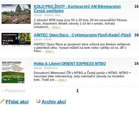
KOLO PRO ŽIVOT - Karlovarský AM Bikemaraton
16
České spořitelny
závod - Karlovy Vary
2 závodní MTB trasy (cca 50 a 35 km), 20 km nesoutěžní Fitness
jízda, dopolední dětské závody 1-14 let v areálu, bohatý
celodenní…
více »
AIMTEC Open Race - Cyklomaraton Plzeň-Radeč-Plzeň
16
závod - Plzeň
AIMTEC Open Race je sportovní akce určená pro širokou veřejnost
v jakémkoli věku. Vyrazit můžeš na kole nebo i pěšky od sv. Jiří v
Plzni.…
více »
Holba & Litovel ORIENT EXPRESS MTBO
16
závod - Boskovice
Dvoudenní Mistrovství ČR v MTBO a Český pohár v MTBO. MTBO =
mountain bike orienteering, tedy orientační závody na horském
kole. Tratě pro…
více »
« Předchozí
1
Přidat akci
Archiv akcí