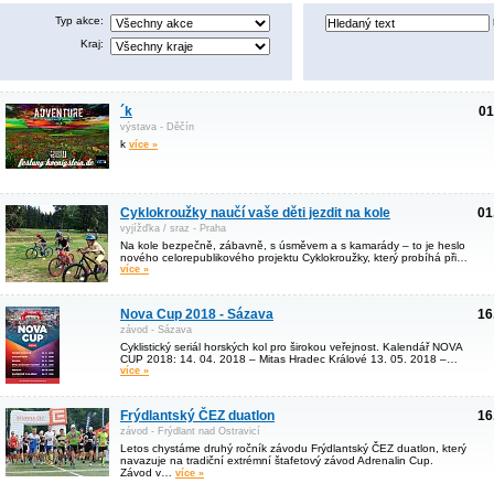
Typ akce:
Kraj:
´k
01
výstava - Děčín
k
více »
Cyklokroužky naučí vaše děti jezdit na kole
01
vyjížďka / sraz - Praha
Na kole bezpečně, zábavně, s úsměvem a s kamarády – to je heslo
nového celorepublikového projektu Cyklokroužky, který probíhá při…
více »
Nova Cup 2018 - Sázava
16
závod - Sázava
Cyklistický seriál horských kol pro širokou veřejnost. Kalendář NOVA
CUP 2018: 14. 04. 2018 – Mitas Hradec Králové 13. 05. 2018 –…
více »
Frýdlantský ČEZ duatlon
16
závod - Frýdlant nad Ostravicí
Letos chystáme druhý ročník závodu Frýdlantský ČEZ duatlon, který
navazuje na tradiční extrémní štafetový závod Adrenalin Cup.
Závod v…
více »