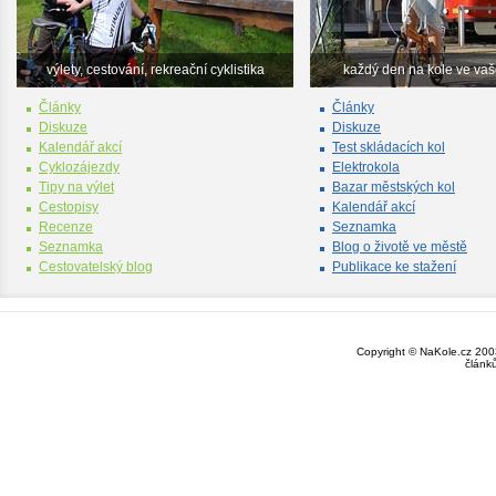
výlety, cestování, rekreační cyklistika
každý den na kole ve va
Články
Články
Diskuze
Diskuze
Kalendář akcí
Test skládacích kol
Cyklozájezdy
Elektrokola
Tipy na výlet
Bazar městských kol
Cestopisy
Kalendář akcí
Recenze
Seznamka
Seznamka
Blog o životě ve městě
Cestovatelský blog
Publikace ke stažení
Copyright © NaKole.cz 2003
článk